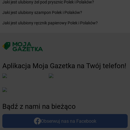
Jaki jest ulubiony żel pod prysznic Polek i Polaków?
Żabka
Bolechowo
Żabka
Jaki jest ulubiony szampon Polek i Polaków?
Bolęcin
Żabka
Bolesław
Jaki jest ulubiony ręcznik papierowy Polek i Polaków?
Żabka
Bolesławiec
Żabka
Bolewice
Żabka
Bolków
Żabka
Bolszewo
Żabka
Bońki
Żabka
Borawe
Aplikacja Moja Gazetka na Twój telefon!
Żabka
Borek Stary
Żabka
Borek Wielkopolski
Żabka
Borkowo
Żabka
Borne Sulinowo
Żabka
Boronów
Żabka
Borowa
Bądź z nami na bieżąco
Żabka
Borowianka
Żabka
Borówiec
Obserwuj nas na Facebook
Żabka
Borówno