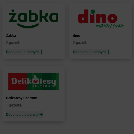
Żabka
Bartoszyce
Żabka
Baruchowo
Żabka
Barwałd Średni
Żabka
Barwice
Żabka
Bażanowice
Żabka
dino
Żabka
Bęczków
2 gazetki
2 gazetki
Żabka
Będzin
Dodaj do ulubionych
Dodaj do ulubionych
Żabka
Bełchatów
Żabka
Bełsznica
Żabka
Bełżyce
Żabka
Bestwina
Żabka
Bestwinka
Żabka
Bezrzecze
Żabka
BG1
Delikatesy Centrum
Żabka
Biała
1 gazetka
Żabka
Biała Druga
Dodaj do ulubionych
Żabka
Biała Piska
Żabka
Biała Podlaska
Żabka
Biała Rawska