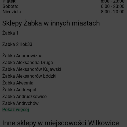
Piątek:
6:00 - 23:00
Sobota:
6:00 - 23:00
Niedziela:
8:00 - 20:00
Sklepy Żabka w innych miastach
Żabka
1
Żabka
21lok33
Żabka
Adamowizna
Żabka
Aleksandria Druga
Żabka
Aleksandrów Kujawski
Żabka
Aleksandrów Łódzki
Żabka
Alwernia
Żabka
Andrespol
Żabka
Andruszkowice
Żabka
Andrychów
Pokaż więcej
Żabka
Antonie
Żabka
Augustów
Inne sklepy w miejscowości Wilkowice
Żabka
Automat