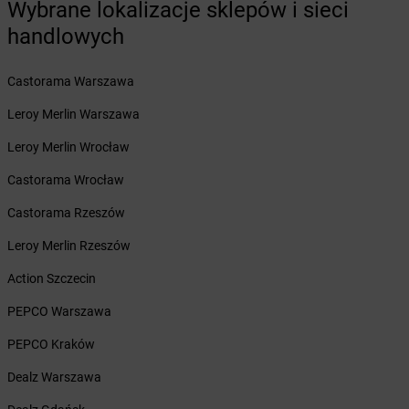
Wybrane lokalizacje sklepów i sieci
Żabka
Białe Błota
handlowych
Żabka
Białka
Żabka
Białka Tatrzańska
Castorama Warszawa
Żabka
Białobrzegi
Żabka
Białogard
Leroy Merlin Warszawa
Żabka
Białogóra
Leroy Merlin Wrocław
Żabka
Białośliwie
Żabka
Białowieża
Castorama Wrocław
Żabka
Biały Dunajec
Castorama Rzeszów
Żabka
Białystok
Żabka
Bibice
Leroy Merlin Rzeszów
Żabka
Biczyce Dolne
Action Szczecin
Żabka
Biecz
Żabka
Biedrusko
PEPCO Warszawa
Żabka
Bielany Wrocławskie
PEPCO Kraków
Żabka
Bielawa
Żabka
Bielsk
Dealz Warszawa
Żabka
Bielsk Podlaski