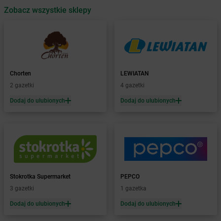
Zobacz wszystkie sklepy
Żabka
Babica
Żabka
Babice Nowe
Żabka
Babimost
Żabka
Baborów
Żabka
Baboszewo
Żabka
Bachowice
Chorten
LEWIATAN
Żabka
Bądkowo
2 gazetki
4 gazetki
Żabka
Bąków
Dodaj do ulubionych
Dodaj do ulubionych
Żabka
Bałtów
Żabka
Banino
Żabka
Baniocha
Żabka
Baranowo
Żabka
Barcin
Żabka
Barczewo
Stokrotka Supermarket
PEPCO
Żabka
Bardo
3 gazetki
1 gazetka
Żabka
Barlinek
Żabka
Barniewice
Dodaj do ulubionych
Dodaj do ulubionych
Żabka
Bartąg