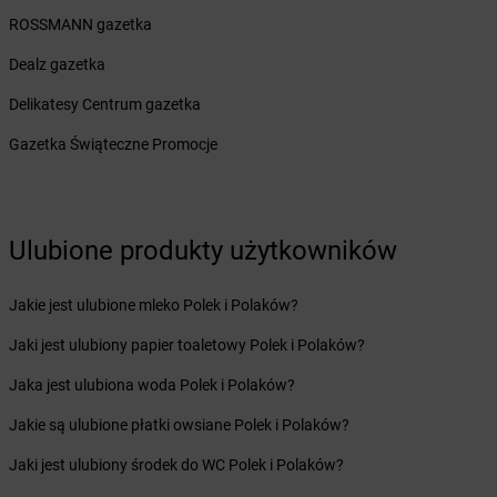
Żabka
Bobolice
ROSSMANN gazetka
Żabka
Bobolin
Dealz gazetka
Żabka
Bobowa
Żabka
Bobrek
Delikatesy Centrum gazetka
Żabka
Bobrowniki
Gazetka Świąteczne Promocje
Żabka
Bochnia
Żabka
Bodzechów
Żabka
Bodzentyn
Żabka
Bogatki
Ulubione produkty użytkowników
Żabka
Bogatynia
Żabka
Bogdaniec
Żabka
Jakie jest ulubione mleko Polek i Polaków?
Bogdanowo
Żabka
Boguchwała
Jaki jest ulubiony papier toaletowy Polek i Polaków?
Żabka
Boguchwałowice
Żabka
Jaka jest ulubiona woda Polek i Polaków?
Boguszów-Gorce
Żabka
Boguszyce
Jakie są ulubione płatki owsiane Polek i Polaków?
Żabka
Bohater
Żabka
Jaki jest ulubiony środek do WC Polek i Polaków?
Bojano
Żabka
Bojszowy