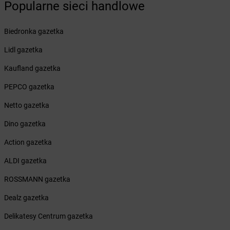
Popularne sieci handlowe
Żabka
Bielawa
Żabka
Bielsk
Biedronka gazetka
Żabka
Bielsk Podlaski
Żabka
Bielsko
Lidl gazetka
Żabka
Bielsko-Biała
Kaufland gazetka
Żabka
Bieniewice
Żabka
Bieruń
PEPCO gazetka
Żabka
Biery
Netto gazetka
Żabka
Bieżuń
Żabka
Bilcza
Dino gazetka
Żabka
Biłgoraj
Action gazetka
Żabka
Biórków Mały
Żabka
Biskupice
ALDI gazetka
Żabka
Biskupiec
ROSSMANN gazetka
Żabka
Biskupów
Żabka
Blachownia
Dealz gazetka
Żabka
Błażejewo
Delikatesy Centrum gazetka
Żabka
Błażowa