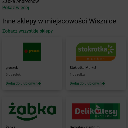
Żabka
Andrychów
Pokaż więcej
Żabka
Antonie
Żabka
Augustów
Inne sklepy w miejscowości Wisznice
Żabka
Automat
Zobacz wszystkie sklepy
Żabka
Babica
Żabka
Babice Nowe
Żabka
Babimost
Żabka
Baborów
Żabka
Baboszewo
Żabka
Bachowice
groszek
Stokrotka Market
Żabka
Bądkowo
5 gazetek
1 gazetka
Żabka
Bąków
Dodaj do ulubionych
Dodaj do ulubionych
Żabka
Bałtów
Żabka
Banino
Żabka
Baniocha
Żabka
Baranowo
Żabka
Barcin
Żabka
Barczewo
Żabka
Delikatesy Centrum