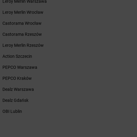
Leroy Merlin Warszawa
Żabka
Biała Druga
Żabka
Biała Piska
Leroy Merlin Wrocław
Żabka
Biała Podlaska
Castorama Wrocław
Żabka
Biała Rawska
Żabka
Białe Błota
Castorama Rzeszów
Żabka
Białka
Leroy Merlin Rzeszów
Żabka
Białka Tatrzańska
Żabka
Białobrzegi
Action Szczecin
Żabka
Bialogard
PEPCO Warszawa
Żabka
Białogóra
Żabka
Białośliwie
PEPCO Kraków
Żabka
Białowieża
Dealz Warszawa
Żabka
Biały Dunajec
Żabka
Białystok
Dealz Gdańsk
Żabka
Bibice
OBI Lublin
Żabka
Biczyce Dolne
Żabka
Biecz
Żabka
Biedrusko
Żabka
Bielany Wrocławskie