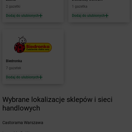
Żabka
Bardo
2 gazetki
1 gazetka
Żabka
Barlinek
Żabka
Barniewice
Dodaj do ulubionych
Dodaj do ulubionych
Żabka
Bartąg
Żabka
Bartoszyce
Żabka
Baruchowo
Żabka
Barwałd Średni
Żabka
Barwice
Żabka
Bażanowice
Biedronka
Żabka
Bęczków
7 gazetek
Żabka
Będzin
Dodaj do ulubionych
Żabka
Bełchatów
Żabka
Bełsznica
Żabka
Bełżyce
Wybrane lokalizacje sklepów i sieci
Żabka
Bestwina
handlowych
Żabka
Bestwinka
Żabka
Bezrzecze
Żabka
BG1
Castorama Warszawa
Żabka
Biała