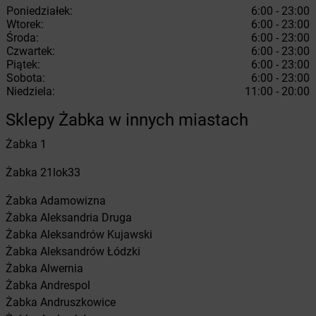
Poniedziałek:
6:00 - 23:00
Wtorek:
6:00 - 23:00
Środa:
6:00 - 23:00
Czwartek:
6:00 - 23:00
Piątek:
6:00 - 23:00
Sobota:
6:00 - 23:00
Niedziela:
11:00 - 20:00
Sklepy Żabka w innych miastach
Żabka
1
Żabka
21lok33
Żabka
Adamowizna
Żabka
Aleksandria Druga
Żabka
Aleksandrów Kujawski
Żabka
Aleksandrów Łódzki
Żabka
Alwernia
Żabka
Andrespol
Żabka
Andruszkowice