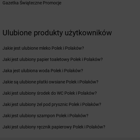
Żabka
Blizne Łaszczyńskiego
Gazetka Świąteczne Promocje
Żabka
Bliżyn
Żabka
Blok Dobryszyce
Żabka
Błonie
Żabka
Ulubione produkty użytkowników
Bobolice
Żabka
Bobolin
Żabka
Bobowa
Jakie jest ulubione mleko Polek i Polaków?
Żabka
Bobrek
Jaki jest ulubiony papier toaletowy Polek i Polaków?
Żabka
Bobrowniki
Żabka
Bochnia
Jaka jest ulubiona woda Polek i Polaków?
Żabka
Bodzechów
Jakie są ulubione płatki owsiane Polek i Polaków?
Żabka
Bodzentyn
Żabka
Bogatki
Jaki jest ulubiony środek do WC Polek i Polaków?
Żabka
Bogatynia
Jaki jest ulubiony żel pod prysznic Polek i Polaków?
Żabka
Bogdaniec
Żabka
Bogdanowo
Jaki jest ulubiony szampon Polek i Polaków?
Żabka
Boguchwała
Jaki jest ulubiony ręcznik papierowy Polek i Polaków?
Żabka
Boguchwałowice
Żabka
Boguszów-Gorce