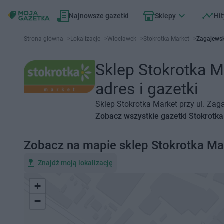
Najnowsze gazetki
Sklepy
Hit
Strona główna
>
Lokalizacje
>
Włocławek
>
Stokrotka Market
>
Zagajewsk
Sklep Stokrotka M
adres i gazetki
Sklep Stokrotka Market przy ul. Zag
Zobacz wszystkie gazetki Stokrotk
Zobacz na mapie sklep Stokrotka Ma
Znajdź moją lokalizację
+
−