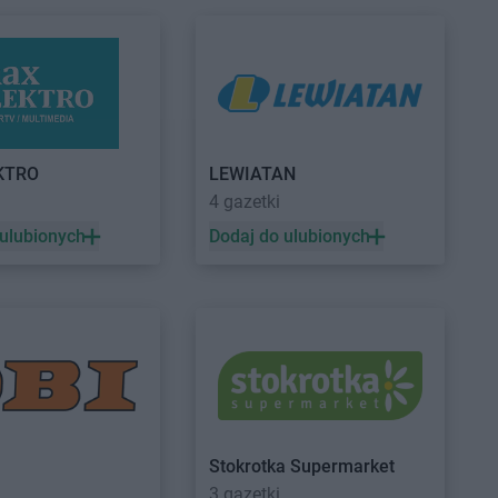
arket
Juchnowiec
arket
Koszalin
Stokrotka Market
Krzanowice
arket
Kozienice
Stokrotka Market
Krzczonów
arket
Krasienin-
Stokrotka Market
Krzeszów
KTRO
LEWIATAN
Stokrotka Market
Krzywda
a
4 gazetki
arket
Kraśniczyn
Stokrotka Market
Księżpol
 ulubionych
Dodaj do ulubionych
arket
Krasnopol
Stokrotka Market
Kutno
arket
Krasnosielc
arket
Krasnystaw
arket
Krośniewice
arket
Krynki
arket
Łomża
Stokrotka Market
Łuszczów
arket
Łucka-Kolonia
arket
Łuków
Stokrotka Supermarket
a
3 gazetki