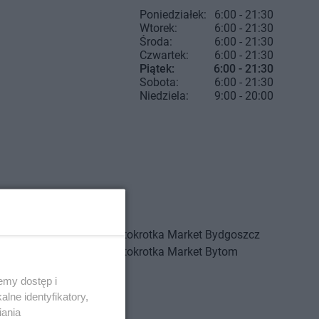
Poniedziałek:
6:00 - 21:30
Wtorek:
6:00 - 21:30
Środa:
6:00 - 21:30
Czwartek:
6:00 - 21:30
Piątek:
6:00 - 21:30
Sobota:
6:00 - 21:30
Niedziela:
9:00 - 20:00
arket
Branice
Stokrotka Market
Bydgoszcz
arket
Bratkowice
Stokrotka Market
Bytom
arket
Brzeg
emy dostęp i
arket
Brzeg Dolny
lne identyfikatory,
arket
Brzesko
iania