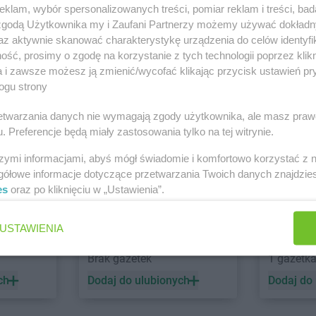
klam, wybór spersonalizowanych treści, pomiar reklam i treści, bad
orzów
Stokrotka Market
Ciasna
Stokrotka M
 zgodą Użytkownika my i Zaufani Partnerzy możemy używać dokład
rzanów
Stokrotka Market
Cyców
Białostocka
az aktywnie skanować charakterystykę urządzenia do celów identyfi
ść, prosimy o zgodę na korzystanie z tych technologii poprzez klikn
a i zawsze możesz ją zmienić/wycofać klikając przycisk ustawień pr
bowa Kłoda
Stokrotka Market
Dołhobyczów
Stokrotka M
ogu strony
brzyniewo
Stokrotka Market
Dorohusk-
Stokrotka M
i Włocławek
Zobacz wszystkie sklepy
rzetwarzania danych nie wymagają zgody użytkownika, ale masz praw
Osada
Stokrotka M
. Preferencje będą miały zastosowania tylko na tej witrynie.
szymi informacjami, abyś mógł świadomie i komfortowo korzystać z
gółowe informacje dotyczące przetwarzania Twoich danych znajdzi
ipów
Stokrotka Market
Firlej
Stokrotka M
es
oraz po kliknięciu w „Ustawienia”.
ynia
Stokrotka Market
Goraj
Stokrotka M
wice
Stokrotka Market
Gorzów
Pilicą
USTAWIENIA
łąb
Wielkopolski
Stokrotka M
abra meble
Action
łaszyn
Stokrotka Market
Grabiny
Dolne
Brak gazetek
1 gazetk
ch
Dodaj do ulubionych
Dodaj do
trzębie-
Stokrotka Market
Jedwabno
Stokrotka M