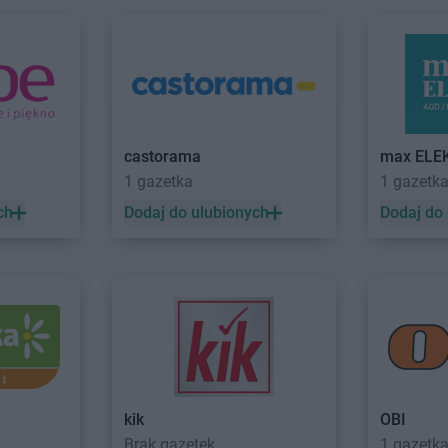
Stokrotka Market
Jejkowice
Wisłą
worzno
Stokrotka Market
Józefów
Stokrotka M
lińsk
Kościelny
zierzyn-
Stokrotka Market
Kołobrzeg
Stokrotka M
Stokrotka Market
Koluszki
Stokrotka M
any
Stokrotka Market
Komarów-
Stokrotka M
castorama
max ELE
uczbork
Osada
Kolonia
1 gazetka
1 gazetk
urów
Stokrotka Market
Komarówka
Stokrotka M
ch
Dodaj do ulubionych
Dodaj do
byłka
Podlaska
Stokrotka M
chanów
Stokrotka Market
Końskie
Stokrotka M
Stokrotka Market
Konstantynów-
Stokrotka M
deń
Kolonia
Stokrotka M
lbuszowa
Stokrotka Market
Kostomłoty
Stokrotka M
zy
Stokrotka Market
Łęg Tarnowski
Stokrotka M
czna
Stokrotka Market
Łękawica
Stokrotka M
czyca
Stokrotka Market
Łódź
Stokrotka M
kik
OBI
Brak gazetek
1 gazetk