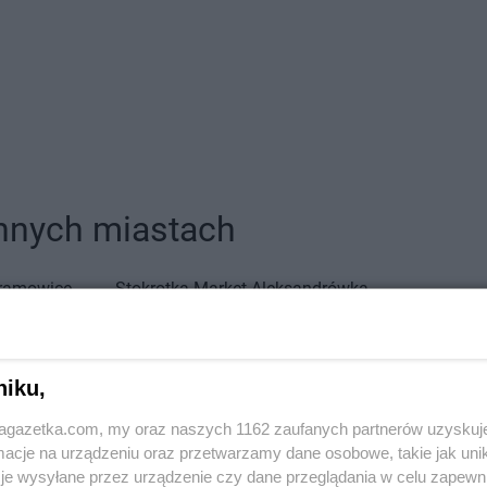
innych miastach
ramowice
Stokrotka Market
Aleksandrówka
łopole
Stokrotka Market
Biszcza
Stokrotka M
łystok
Stokrotka Market
Błędów
Stokrotka M
niku,
lsko-Biała
Stokrotka Market
Bodzentyn
Stokrotka M
jagazetka.com, my oraz naszych 1162 zaufanych partnerów uzyskuj
erzwnik
Stokrotka Market
Borne Sulinowo
Stokrotka M
cje na urządzeniu oraz przetwarzamy dane osobowe, takie jak unika
goraj
Stokrotka Market
Bralin
Stokrotka M
je wysyłane przez urządzenie czy dane przeglądania w celu zapewn