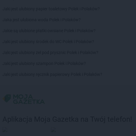
Chata Polska
Łowyń
Chata Polska
Łubowo
Jaki jest ulubiony papier toaletowy Polek i Polaków?
Jaka jest ulubiona woda Polek i Polaków?
Chata Polska
Marcinkowice
Chata Polska
Margonin
Jakie są ulubione płatki owsiane Polek i Polaków?
Chata Polska
Michorzewo
Jaki jest ulubiony środek do WC Polek i Polaków?
Chata Polska
Międzychód
Chata Polska
Mikołajowice
Jaki jest ulubiony żel pod prysznic Polek i Polaków?
Chata Polska
Milicz
Jaki jest ulubiony szampon Polek i Polaków?
Chata Polska
Mirosławiec
Chata Polska
Mogilno
Jaki jest ulubiony ręcznik papierowy Polek i Polaków?
Chata Polska
Mosina
Chata Polska
Mrozów
Chata Polska
Murzynowo Kościelne
Chata Polska
Mycielin
Chata Polska
Nekla
Aplikacja Moja Gazetka na Twój telefon!
Chata Polska
Nochowo
Chata Polska
Nowe Czaple
Chata Polska
Nowy Tomyśl