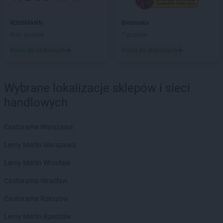
Chata Polska
Góra
Chata Polska
Gorzów Wielkopolski
ROSSMANN
Biedronka
Chata Polska
Gostycyn
Brak gazetek
7 gazetek
Chata Polska
Goszcz
Dodaj do ulubionych
Dodaj do ulubionych
Chata Polska
Granowo
Chata Polska
Grudziądz
Chata Polska
Gryfów Śląski
Wybrane lokalizacje sklepów i sieci
Chata Polska
Grzybno
handlowych
Chata Polska
Iłówiec
Chata Polska
Iwanowice Włościańskie
Castorama Warszawa
Chata Polska
Izbica Kujawska
Leroy Merlin Warszawa
Chata Polska
Jabłonna
Leroy Merlin Wrocław
Chata Polska
Jelenia Góra
Chata Polska
Castorama Wrocław
Jeleniów
Chata Polska
Jordanów Śląski
Castorama Rzeszów
Chata Polska
Kąkolewo
Leroy Merlin Rzeszów