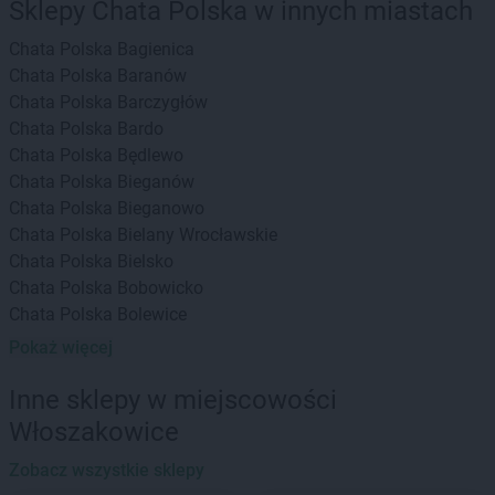
Sklepy Chata Polska w innych miastach
Chata Polska
Bagienica
Chata Polska
Baranów
Chata Polska
Barczygłów
Chata Polska
Bardo
Chata Polska
Będlewo
Chata Polska
Bieganów
Chata Polska
Bieganowo
Chata Polska
Bielany Wrocławskie
Chata Polska
Bielsko
Chata Polska
Bobowicko
Chata Polska
Bolewice
Chata Polska
Borek Strzeliński
Pokaż więcej
Chata Polska
Borów
Chata Polska
Borówiec
Inne sklepy w miejscowości
Chata Polska
Boszkowo-Letnisko
Włoszakowice
Chata Polska
Brodowo
Zobacz wszystkie sklepy
Chata Polska
Brzeg Dolny