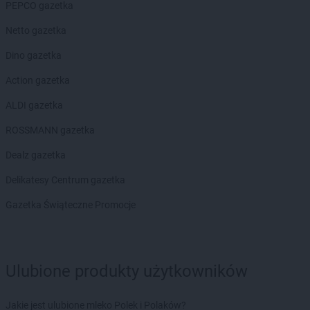
PEPCO gazetka
Chata Polska
Krągola Pierwsza
Chata Polska
Krośnice
Netto gazetka
Chata Polska
Krosno
Dino gazetka
Chata Polska
Krzymów
Chata Polska
Kudowa-Zdrój
Action gazetka
Chata Polska
Kuszyn
ALDI gazetka
Chata Polska
Kwilcz
ROSSMANN gazetka
Chata Polska
Leszno
Chata Polska
Ligota Mała
Dealz gazetka
Chata Polska
Lipno
Delikatesy Centrum gazetka
Chata Polska
Lubań
Chata Polska
Lubiechów
Gazetka Świąteczne Promocje
Chata Polska
Lubomierz
Chata Polska
Luboń
Chata Polska
Lubraniec
Ulubione produkty użytkowników
Chata Polska
Lutynia
Chata Polska
Lwówek
Jakie jest ulubione mleko Polek i Polaków?