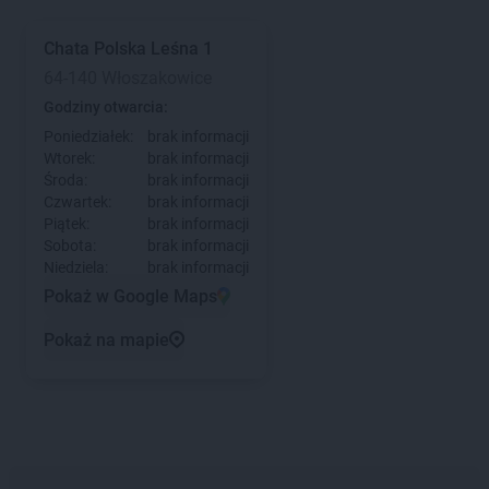
Chata Polska
Leśna 1
64-140 Włoszakowice
Godziny otwarcia:
Poniedziałek:
brak informacji
Wtorek:
brak informacji
Środa:
brak informacji
Czwartek:
brak informacji
Piątek:
brak informacji
Sobota:
brak informacji
Niedziela:
brak informacji
Pokaż w Google Maps
Pokaż na mapie