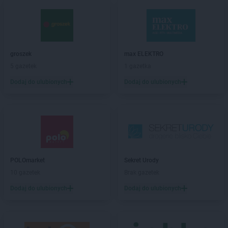
Chata Polska
Brzoza
Chata Polska
Budzyń
Chata Polska
Buk
Chata Polska
Bydgoszcz
groszek
max ELEKTRO
Chata Polska
Cedynia
5 gazetek
1 gazetka
Chata Polska
Chlebowo
Dodaj do ulubionych
Dodaj do ulubionych
Chata Polska
Chodzież
Chata Polska
Chrostkowo
Chata Polska
Chrząstowo
Chata Polska
Chynowa
Chata Polska
Ciosaniec
Chata Polska
Czaplinek
Chata Polska
Czarnków
POLOmarket
Sekret Urody
Chata Polska
Czarnowo
10 gazetek
Brak gazetek
Chata Polska
Czerniejewo
Dodaj do ulubionych
Dodaj do ulubionych
Chata Polska
Czerwieńsk
Chata Polska
Czeszów
Chata Polska
Dąbie