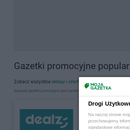
Gazetki promocyjne popularn
Zobacz wszystkie
sklepy i oferty promocyjne
Sprawdź gazetki promocyjne sieci handlowych, które działają w Polsce. Zna
Drogi Użytkow
Na naszej stronie mo
przechowujemy informa
standardowe informac