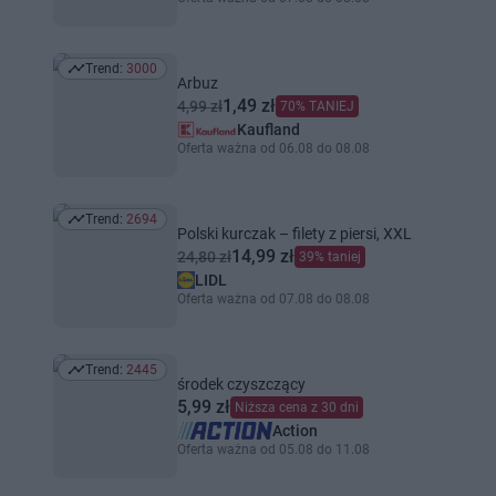
Trend:
3000
Trend: 3000
Arbuz
1,49 zł
4,99 zł
70% TANIEJ
Kaufland
Oferta ważna od 06.08 do 08.08
Trend:
2694
Trend: 2694
Polski kurczak – filety z piersi, XXL
14,99 zł
24,80 zł
39% taniej
LIDL
Oferta ważna od 07.08 do 08.08
Trend:
2445
Trend: 2445
środek czyszczący
5,99 zł
Niższa cena z 30 dni
Action
Oferta ważna od 05.08 do 11.08