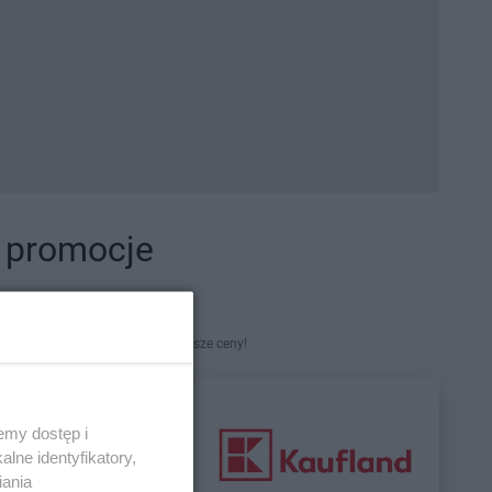
i promocje
kety. Najlepsze promocje i najniższe ceny!
emy dostęp i
lne identyfikatory,
iania