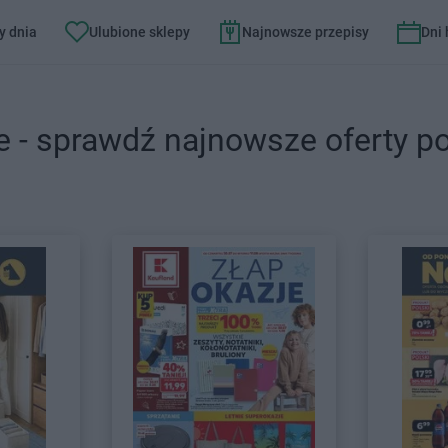
y dnia
Ulubione sklepy
Najnowsze przepisy
Dni
e - sprawdź najnowsze oferty p