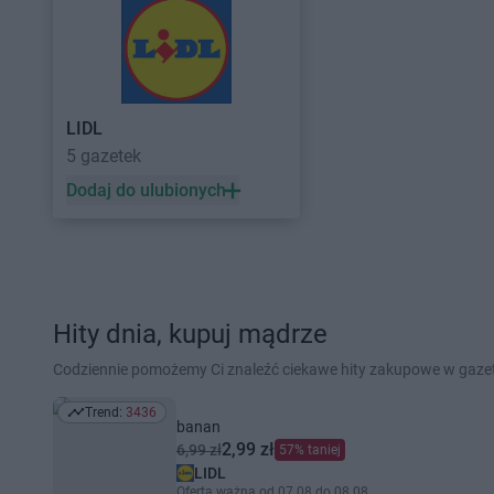
LIDL
5 gazetek
Dodaj do ulubionych
Hity dnia, kupuj mądrze
Codziennie pomożemy Ci znaleźć ciekawe hity zakupowe w gaz
Trend:
3436
Trend: 3436
banan
2,99 zł
6,99 zł
57% taniej
LIDL
Oferta ważna od 07.08 do 08.08