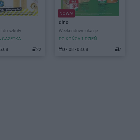
NOWA!
dino
t do szkoły
Weekendowe okazje
 GAZETKA
DO KOŃCA 1 DZIEŃ
15.08
22
07.08 - 08.08
7