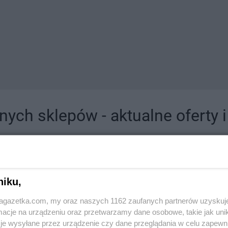
ych sklepów - aktualne oferty 
jdziesz tutaj sklepy należące do lokalnych sieci oraz duże, znane super- i hipermar
niku,
jagazetka.com, my oraz naszych 1162 zaufanych partnerów uzyskuj
cje na urządzeniu oraz przetwarzamy dane osobowe, takie jak unika
je wysyłane przez urządzenie czy dane przeglądania w celu zapewn