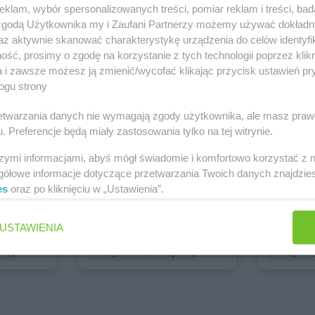
klam, wybór spersonalizowanych treści, pomiar reklam i treści, bad
 zgodą Użytkownika my i Zaufani Partnerzy możemy używać dokład
PEPCO
dino
az aktywnie skanować charakterystykę urządzenia do celów identyfi
1 gazetka
2 gazetki
ść, prosimy o zgodę na korzystanie z tych technologii poprzez klikn
ch
Dodaj do ulubionych
Dodaj do
a i zawsze możesz ją zmienić/wycofać klikając przycisk ustawień pr
ogu strony
rzetwarzania danych nie wymagają zgody użytkownika, ale masz praw
. Preferencje będą miały zastosowania tylko na tej witrynie.
szymi informacjami, abyś mógł świadomie i komfortowo korzystać z
gółowe informacje dotyczące przetwarzania Twoich danych znajdzi
es
oraz po kliknięciu w „Ustawienia”.
ALDI
Biedronk
USTAWIENIA
6 gazetek
11 gazet
ch
Dodaj do ulubionych
Dodaj do