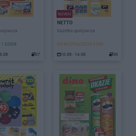
NOWA!
NETTO
pożywcza
Gazetka spożywcza
 1 DZIEŃ
DO ROZPOCZĘCIA 3 DNI
08.08
37
10.08 - 14.08
38