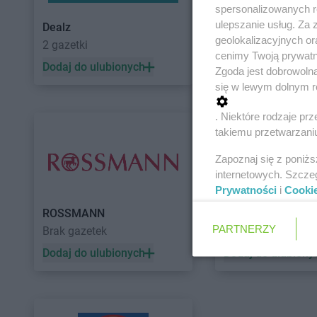
spersonalizowanych re
ulepszanie usług. Za
Dealz
POLOmarket
geolokalizacyjnych or
2 gazetki
11 gazetek
cenimy Twoją prywatno
Dodaj do ulubionych
Dodaj do ulubiony
Zgoda jest dobrowoln
się w lewym dolnym r
. Niektóre rodzaje p
takiemu przetwarzaniu
Zapoznaj się z poniż
internetowych. Szcze
Prywatności
i
Cooki
ROSSMANN
Auchan
PARTNERZY
Brak gazetek
5 gazetek
Dodaj do ulubionych
Dodaj do ulubiony