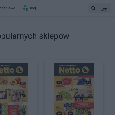
 handlowe
Blog
MENU
opularnych sklepów