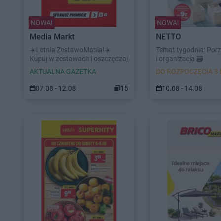
NOWA!
NOWA!
Media Markt
NETTO
☀️Letnia ZestawoMania!☀️
Temat tygodnia: Por
Kupuj w zestawach i oszczędzaj
i organizacja 🗃️
AKTUALNA GAZETKA
DO ROZPOCZĘCIA 3 
07.08 - 12.08
15
10.08 - 14.08