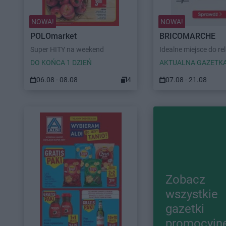
NOWA!
NOWA!
POLOmarket
BRICOMARCHE
Super HITY na weekend
Idealne miejsce do re
DO KOŃCA 1 DZIEŃ
AKTUALNA GAZETK
06.08 - 08.08
4
07.08 - 21.08
Zobacz
wszystkie
gazetki
promocyjn