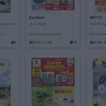
Kaufland
NETTO
ządkowanie
Złap okazje
Gazetka s
DNI
AKTUALNA GAZETKA
DO KOŃCA
4
30.07 - 11.08
18
03.08 - 