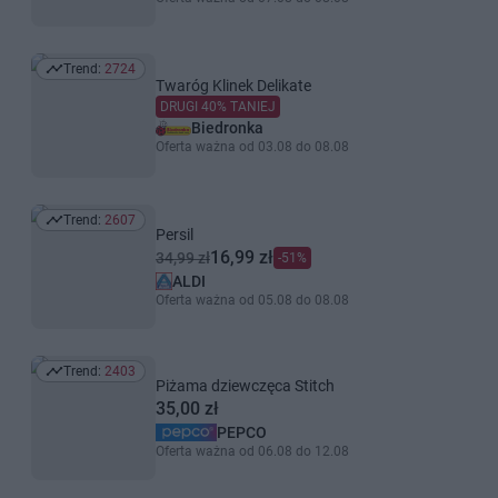
Trend:
2724
Trend: 2724
Twaróg Klinek Delikate
DRUGI 40% TANIEJ
Biedronka
Oferta ważna od 03.08 do 08.08
Trend:
2607
Trend: 2607
Persil
16,99 zł
34,99 zł
-51%
ALDI
Oferta ważna od 05.08 do 08.08
Trend:
2403
Trend: 2403
Piżama dziewczęca Stitch
35,00 zł
PEPCO
Oferta ważna od 06.08 do 12.08