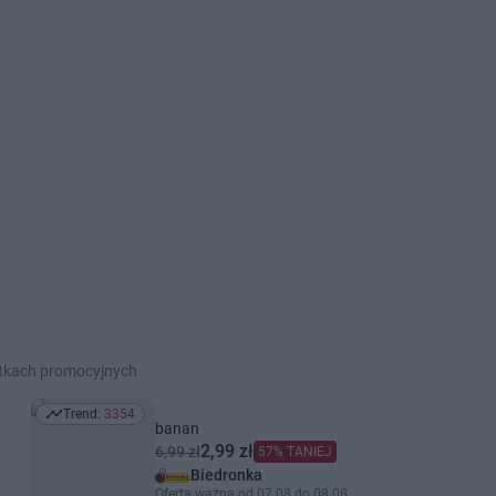
etkach promocyjnych
Trend:
3354
Trend: 3354
banan
2,99 zł
6,99 zł
57% TANIEJ
Biedronka
Oferta ważna od 07.08 do 08.08