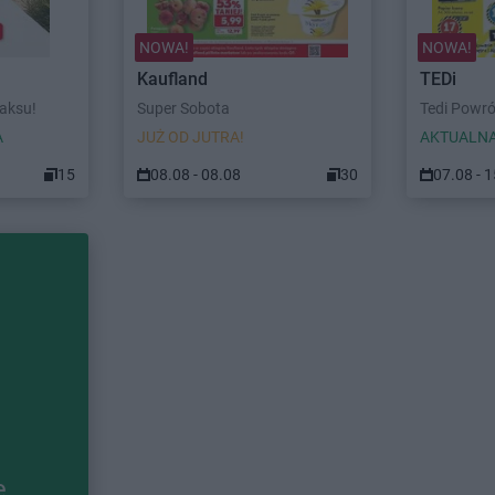
NOWA!
NOWA!
Kaufland
TEDi
laksu!
Super Sobota
Tedi Powró
A
JUŻ OD JUTRA!
AKTUALNA
15
08.08 - 08.08
30
07.08 - 
e