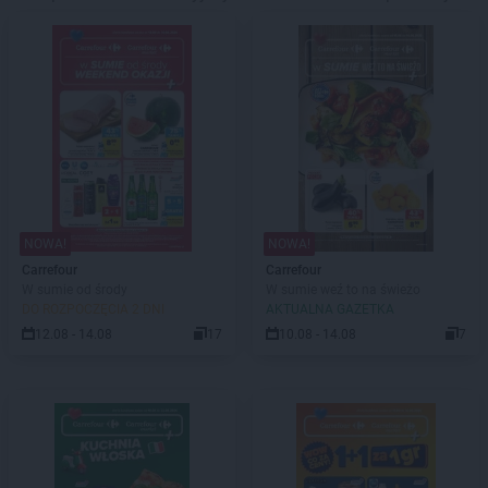
NOWA!
NOWA!
Carrefour
Carrefour
W sumie od środy
W sumie weź to na świeżo
DO ROZPOCZĘCIA 2 DNI
AKTUALNA GAZETKA
12.08 - 14.08
17
10.08 - 14.08
7