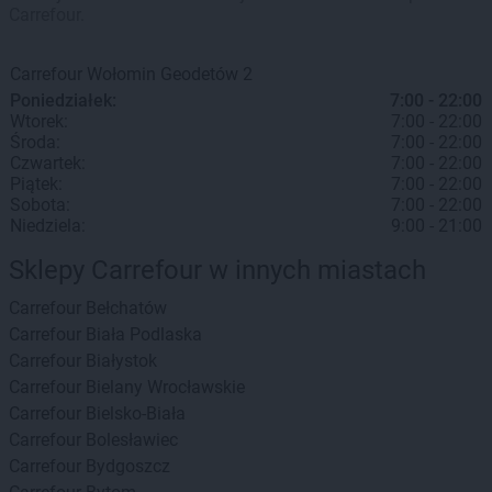
Carrefour.
Carrefour
Wołomin
Geodetów 2
Poniedziałek:
7:00 - 22:00
Wtorek:
7:00 - 22:00
Środa:
7:00 - 22:00
Czwartek:
7:00 - 22:00
Piątek:
7:00 - 22:00
Sobota:
7:00 - 22:00
Niedziela:
9:00 - 21:00
Sklepy Carrefour w innych miastach
Carrefour
Bełchatów
Carrefour
Biała Podlaska
Carrefour
Białystok
Carrefour
Bielany Wrocławskie
Carrefour
Bielsko-Biała
Carrefour
Bolesławiec
Carrefour
Bydgoszcz