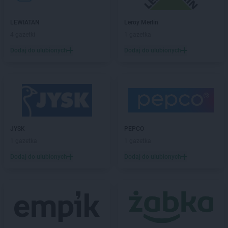
Carrefour
Olsztyn
Carrefour
Ostrowiec Świętokrzyski
LEWIATAN
Leroy Merlin
Carrefour
Oświęcim
4 gazetki
1 gazetka
Carrefour
Pabianice
Dodaj do ulubionych
Dodaj do ulubionych
Carrefour
Piotrków Trybunalski
Carrefour
Poznań
Carrefour
Puławy
Carrefour
Radomsko
Carrefour
Rybnik
JYSK
PEPCO
Carrefour
Sieradz
1 gazetka
1 gazetka
Carrefour
Sochaczew
Dodaj do ulubionych
Dodaj do ulubionych
Carrefour
Sosnowiec
Carrefour
Starogard Gdański
Carrefour
Stojadła
Carrefour
Suwałki
Carrefour
Szczecin