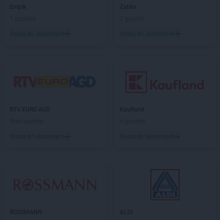
Carrefour
Tarnów
Empik
Żabka
Carrefour
Tarnowskie Góry
1 gazetka
2 gazetki
Carrefour
Tczew
Dodaj do ulubionych
Dodaj do ulubionych
Carrefour
Tomaszów Mazowiecki
Carrefour
Toruń
Carrefour
Warszawa
Carrefour
Wodzisław Śląski
Carrefour
Wołomin
Carrefour
Wrocław
RTV EURO AGD
Kaufland
Carrefour
Zamość
Brak gazetek
6 gazetek
Carrefour
Zawada
Dodaj do ulubionych
Dodaj do ulubionych
Carrefour
Zgorzelec
Carrefour
Zielona Góra
ROSSMANN
ALDI