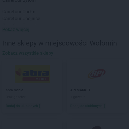
Carrefour
Bytom
Carrefour
Chełm
Carrefour
Chojnice
Carrefour
Chorzów
Pokaż więcej
Carrefour
Częstochowa
Inne sklepy w miejscowości Wołomin
Carrefour
Elbląg
Zobacz wszystkie sklepy
Carrefour
Gdańsk
Carrefour
Gliwice
Carrefour
Głogów Małopolski
Carrefour
Gniezno
Carrefour
Gorzów Wielkopolski
Carrefour
Grudziądz
abra meble
API MARKET
Brak gazetek
1 gazetka
Carrefour
Inowrocław
Dodaj do ulubionych
Dodaj do ulubionych
Carrefour
Jastrzębie-Zdrój
Carrefour
Jaworzno