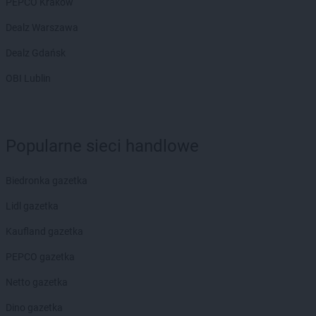
PEPCO Kraków
Dealz Warszawa
Dealz Gdańsk
OBI Lublin
Popularne sieci handlowe
Biedronka gazetka
Lidl gazetka
Kaufland gazetka
PEPCO gazetka
Netto gazetka
Dino gazetka