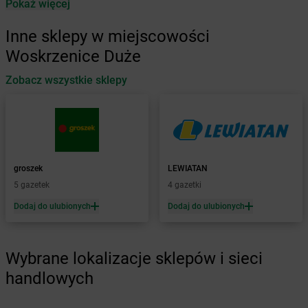
Pokaż więcej
LEWIATAN
Baborów
LEWIATAN
Baboszewo
Inne sklepy w miejscowości
LEWIATAN
Baciuty
Woskrzenice Duże
LEWIATAN
Bąkowo
LEWIATAN
Baligród
Zobacz wszystkie sklepy
LEWIATAN
Balin
LEWIATAN
Banino
LEWIATAN
Baranowo
LEWIATAN
Barcino
LEWIATAN
Barczewo
groszek
LEWIATAN
LEWIATAN
Bargłów Kościelny
5 gazetek
4 gazetki
LEWIATAN
Barlinek
Dodaj do ulubionych
Dodaj do ulubionych
LEWIATAN
Bartniczka
LEWIATAN
Bartoszyce
LEWIATAN
Barwałd Dolny
Wybrane lokalizacje sklepów i sieci
LEWIATAN
Barwice
LEWIATAN
Batorz
handlowych
LEWIATAN
Bębło
LEWIATAN
Będzin