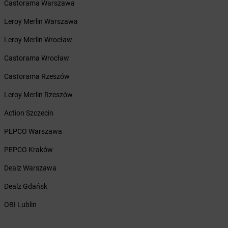
Castorama Warszawa
LEWIATAN
Bejsce
Leroy Merlin Warszawa
LEWIATAN
Bełk
LEWIATAN
Bełżyce
Leroy Merlin Wrocław
LEWIATAN
Benice
Castorama Wrocław
LEWIATAN
Bęsia
LEWIATAN
Bestwina
Castorama Rzeszów
LEWIATAN
Bestwinka
Leroy Merlin Rzeszów
LEWIATAN
Biadoliny Szlacheckie
LEWIATAN
Biała
Action Szczecin
LEWIATAN
Biała Druga
PEPCO Warszawa
LEWIATAN
Biała Piska
LEWIATAN
Biała Podlaska
PEPCO Kraków
LEWIATAN
Białaczów
Dealz Warszawa
LEWIATAN
Białka Tatrzańska
LEWIATAN
Białobłocie
Dealz Gdańsk
LEWIATAN
Białobrzegi
OBI Lublin
LEWIATAN
Białogóra
LEWIATAN
Białopole