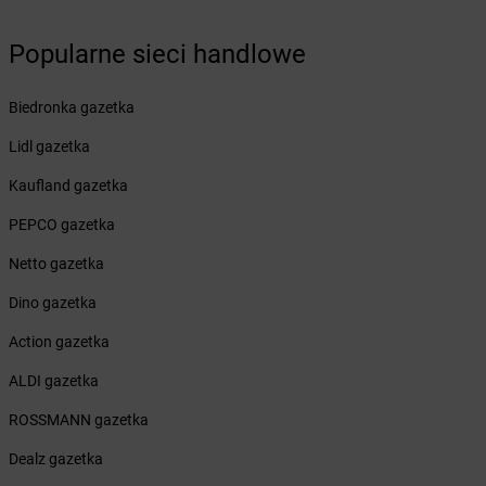
LEWIATAN
Biały Bór
LEWIATAN
Biały Kościół
Popularne sieci handlowe
LEWIATAN
Białystok
LEWIATAN
Bielkówko
Biedronka gazetka
LEWIATAN
Bielsk
LEWIATAN
Bielsko-Biała
Lidl gazetka
LEWIATAN
Bieńkowice
Kaufland gazetka
LEWIATAN
Bierawa
LEWIATAN
Biernatki
PEPCO gazetka
LEWIATAN
Bieruń
Netto gazetka
LEWIATAN
Bierzewice
LEWIATAN
Biesal
Dino gazetka
LEWIATAN
Bieżuń
Action gazetka
LEWIATAN
Bilcza
LEWIATAN
Biłgoraj
ALDI gazetka
LEWIATAN
Biórków Wielki
ROSSMANN gazetka
LEWIATAN
Biskupice
LEWIATAN
Biskupie-Kolonia
Dealz gazetka
LEWIATAN
Biskupiec