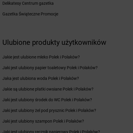
Delikatesy Centrum gazetka
LEWIATAN
Biszcza
LEWIATAN
Bisztynek
Gazetka Świąteczne Promocje
LEWIATAN
Bładnice Dolne
LEWIATAN
Błażek
LEWIATAN
Blizne
LEWIATAN
Bobolice
Ulubione produkty użytkowników
LEWIATAN
Bobrek
LEWIATAN
Bobrowa
Jakie jest ulubione mleko Polek i Polaków?
LEWIATAN
Bobrowniki
Jaki jest ulubiony papier toaletowy Polek i Polaków?
LEWIATAN
Bochnia
LEWIATAN
Bodzanów
Jaka jest ulubiona woda Polek i Polaków?
LEWIATAN
Bodzechów
Jakie są ulubione płatki owsiane Polek i Polaków?
LEWIATAN
Bodzentyn
LEWIATAN
Bogumiłowice
Jaki jest ulubiony środek do WC Polek i Polaków?
LEWIATAN
Bojano
Jaki jest ulubiony żel pod prysznic Polek i Polaków?
LEWIATAN
Bojszowy
LEWIATAN
Bolechowice
Jaki jest ulubiony szampon Polek i Polaków?
LEWIATAN
Bolesław
Jaki jest ulubiony ręcznik papierowy Polek i Polaków?
LEWIATAN
Bolesławiec