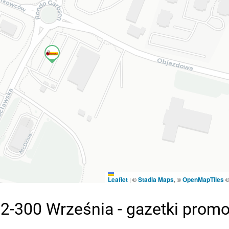
Leaflet
Stadia Maps
OpenMapTiles
|
©
, ©
2-300 Września - gazetki prom