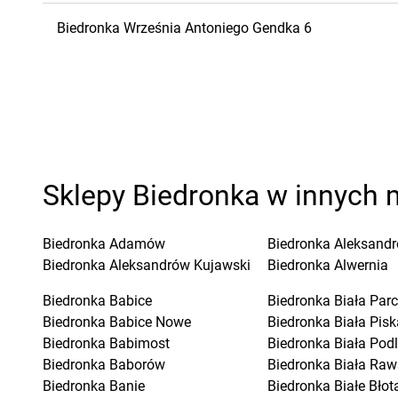
Biedronka
Września
Antoniego Gendka 6
Sklepy Biedronka w innych 
Biedronka
Adamów
Biedronka
Aleksandr
Biedronka
Aleksandrów Kujawski
Biedronka
Alwernia
Biedronka
Babice
Biedronka
Biała Parc
Biedronka
Babice Nowe
Biedronka
Biała Pisk
Biedronka
Babimost
Biedronka
Biała Pod
Biedronka
Baborów
Biedronka
Biała Raw
Biedronka
Banie
Biedronka
Białe Błot