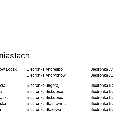
miastach
ów Łódzki
Biedronka
Andrespol
Biedronka
A
Biedronka
Andrychów
Biedronka
A
ela
Biedronka
Biłgoraj
Biedronka
B
a
Biedronka
Biskupice
Biedronka
B
laska
Biedronka
Biskupiec
Biedronka
B
ska
Biedronka
Blachownia
Biedronka
B
a
Biedronka
Błażowa
Biedronka
B