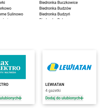
rki
Biedronka
Buczkowice
orkowo
Biedronka
Budzów
orne Sulinowo
Biedronka
Budzyń
orówiec
Biedronka
Buk
ranice
Biedronka
Bukowno
raniewo
Biedronka
Bulowice
rańsk
Biedronka
Busko-Zdrój
renna
Biedronka
Bychawa
rodnica
Biedronka
Byczyna
rusy
Biedronka
Bydgoszcz
rwinów
Biedronka
Bystrzyca Górna
rzeg
Biedronka
Bystrzyca Kłodzka
rzeg Dolny
Biedronka
Bytom
rześć Kujawski
Biedronka
Bytom Odrzański
rzesko
Biedronka
Bytów
KTRO
LEWIATAN
rzeszcze
a
4 gazetki
rzeziny
 ulubionych
Dodaj do ulubionych
zaniec
Biedronka
Czempiń