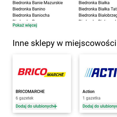
Biedronka
Banie Mazurskie
Biedronka
Białka
Biedronka
Banino
Biedronka
Białka Ta
Biedronka
Baniocha
Biedronka
Białobrzeg
Biedronka
Baranowo
Biedronka
Białogard
Pokaż więcej
Biedronka
Barciany
Biedronka
Biały Bór
Biedronka
Barcin
Biedronka
Białystok
Biedronka
Barczewo
Biedronka
Biecz
Inne sklepy w miejscowości
Biedronka
Bardo
Biedronka
Biedronka
Biedronka
Barlinek
Biedronka
Biedrusko
Biedronka
Bartoszyce
Biedronka
Bielany W
Biedronka
Barwice
Biedronka
Bielawa
Biedronka
Będzin
Biedronka
Bielsk
Biedronka
Bełchatów
Biedronka
Bielsk Pod
Biedronka
Bełżyce
Biedronka
Bielsko-Bi
Biedronka
Bestwina
Biedronka
Biertowic
BRICOMARCHE
Action
Biedronka
Bezrzecze
Biedronka
Bieruń
6 gazetek
1 gazetka
Biedronka
Biała
Biedronka
Bierutów
Dodaj do ulubionych
Dodaj do ulubiony
Biedronka
Cegłów
Biedronka
Choczew