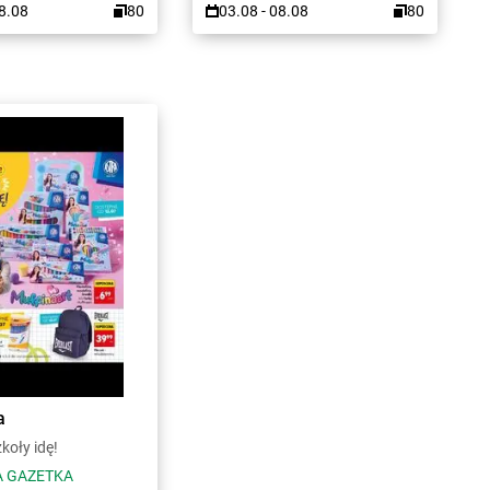
08.08
80
03.08 - 08.08
80
a
koły idę!
 GAZETKA