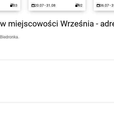
33
20.07 - 31.08
92
06.07 - 
w miejscowości Września - adre
Biedronka.