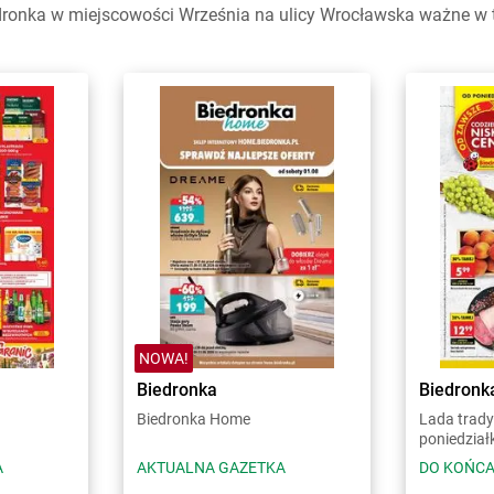
ronka w miejscowości Września na ulicy Wrocławska ważne w ty
NOWA!
Biedronka
Biedronk
Biedronka Home
Lada trady
poniedział
A
AKTUALNA GAZETKA
DO KOŃCA