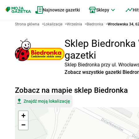
Najnowsze gazetki
Sklepy
Hit
Strona główna
>
Lokalizacje
>
Września
>
Biedronka
>
Wrocławska 34, 6
Sklep Biedronka 
gazetki
Sklep Biedronka przy ul. Wrocław
Zobacz wszystkie gazetki Biedro
Zobacz na mapie sklep Biedronka
Znajdź moją lokalizację
+
−