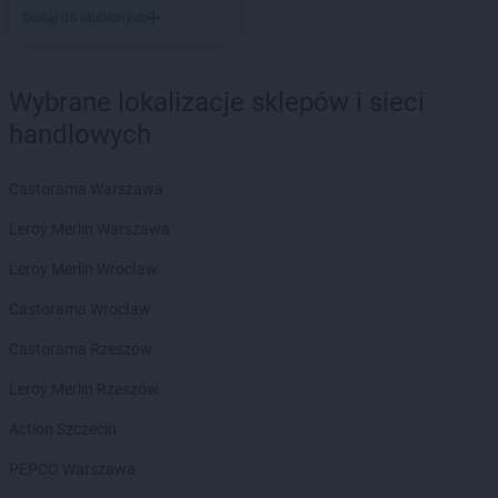
Delikatesy Centrum
Błaszki
Dodaj do ulubionych
Delikatesy Centrum
Błażowa
Delikatesy Centrum
Blizne
Delikatesy Centrum
Bliżyn
Wybrane lokalizacje sklepów i sieci
Delikatesy Centrum
Błotnica Strzelecka
handlowych
Delikatesy Centrum
Bobowa
Delikatesy Centrum
Bóbrka
Castorama Warszawa
Delikatesy Centrum
Bochnia
Delikatesy Centrum
Bodzentyn
Leroy Merlin Warszawa
Delikatesy Centrum
Bogacica
Leroy Merlin Wrocław
Delikatesy Centrum
Bogatynia
Delikatesy Centrum
Bogdaniec
Castorama Wrocław
Delikatesy Centrum
Bogoniowice
Castorama Rzeszów
Delikatesy Centrum
Bogoria
Delikatesy Centrum
Boguchwała
Leroy Merlin Rzeszów
Delikatesy Centrum
Boguszów-Gorce
Action Szczecin
Delikatesy Centrum
Bojszowy
Delikatesy Centrum
Bolesławiec
PEPCO Warszawa
Delikatesy Centrum
Bolimów