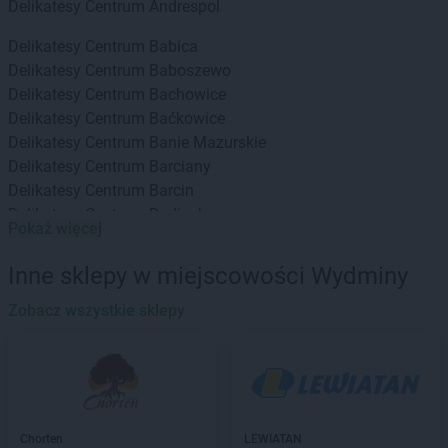
Delikatesy Centrum
Andrespol
Delikatesy Centrum
Babica
Delikatesy Centrum
Baboszewo
Delikatesy Centrum
Bachowice
Delikatesy Centrum
Baćkowice
Delikatesy Centrum
Banie Mazurskie
Delikatesy Centrum
Barciany
Delikatesy Centrum
Barcin
Delikatesy Centrum
Barlinek
Pokaż więcej
Delikatesy Centrum
Bartoszyce
Delikatesy Centrum
Baruchowo
Inne sklepy w miejscowości Wydminy
Delikatesy Centrum
Barwałd Górny
Delikatesy Centrum
Zobacz wszystkie sklepy
Będzin
Delikatesy Centrum
Bejsce
Delikatesy Centrum
Bełchatów
Delikatesy Centrum
Bełżec
Delikatesy Centrum
Besko
Delikatesy Centrum
Bestwina
Chorten
LEWIATAN