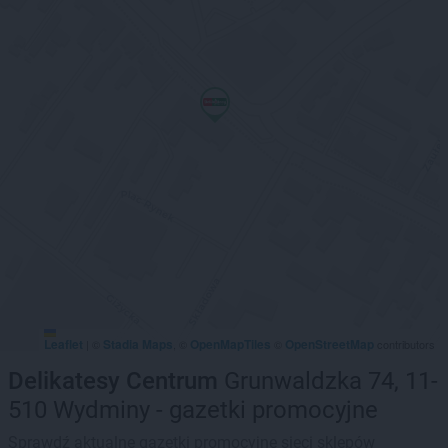
Leaflet
Stadia Maps
OpenMapTiles
OpenStreetMap
|
©
, ©
©
contributors
Delikatesy Centrum
Grunwaldzka 74, 11-
510 Wydminy - gazetki promocyjne
Sprawdź aktualne gazetki promocyjne sieci sklepów