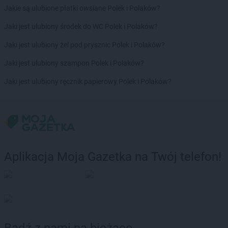
Delikatesy Centrum
Charsznica
Jakie są ulubione płatki owsiane Polek i Polaków?
Delikatesy Centrum
Chęciny
Jaki jest ulubiony środek do WC Polek i Polaków?
Delikatesy Centrum
Chełm
Delikatesy Centrum
Chełm Śląski
Jaki jest ulubiony żel pod prysznic Polek i Polaków?
Delikatesy Centrum
Chlewiska
Jaki jest ulubiony szampon Polek i Polaków?
Delikatesy Centrum
Chłopice
Delikatesy Centrum
Chmielnik
Jaki jest ulubiony ręcznik papierowy Polek i Polaków?
Delikatesy Centrum
Chocianów
Delikatesy Centrum
Chodzież
Delikatesy Centrum
Chojna
Delikatesy Centrum
Chojnów
Delikatesy Centrum
Chorkówka
Delikatesy Centrum
Chorzele
Aplikacja Moja Gazetka na Twój telefon!
Delikatesy Centrum
Chorzelów
Delikatesy Centrum
Chorzów
Delikatesy Centrum
Choszczno
Delikatesy Centrum
Cianowice Duże
Delikatesy Centrum
Cienin Kościelny
Delikatesy Centrum
Cieszanów