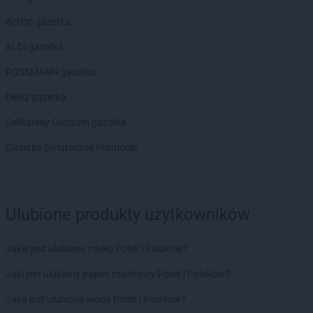
Delikatesy Centrum
Brzóza Królewska
Delikatesy Centrum
Brzóza Stadnicka
Action gazetka
Delikatesy Centrum
Brzozów
ALDI gazetka
Delikatesy Centrum
Brzyska
Delikatesy Centrum
Budy Głogowskie
ROSSMANN gazetka
Delikatesy Centrum
Budy Łańcuckie
Dealz gazetka
Delikatesy Centrum
Bukowsko
Delikatesy Centrum
Busko-Zdrój
Delikatesy Centrum gazetka
Delikatesy Centrum
Buszkowiczki
Gazetka Świąteczne Promocje
Delikatesy Centrum
Byczyna
Delikatesy Centrum
Bydgoszcz
Delikatesy Centrum
Bystra Podhalańska
Delikatesy Centrum
Bystry
Ulubione produkty użytkowników
Delikatesy Centrum
Bystrzyca Kłodzka
Delikatesy Centrum
Bytom
Jakie jest ulubione mleko Polek i Polaków?
Delikatesy Centrum
Cergowa
Jaki jest ulubiony papier toaletowy Polek i Polaków?
Delikatesy Centrum
Cewice
Jaka jest ulubiona woda Polek i Polaków?
Delikatesy Centrum
Chałupki