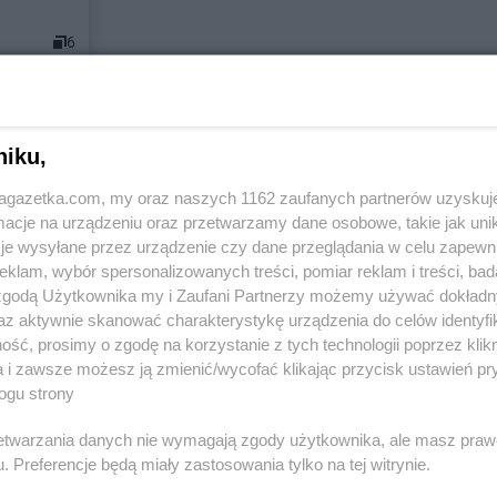
6
ch miastach
niku,
jagazetka.com, my oraz naszych 1162 zaufanych partnerów uzyskuj
nów
Chata Polska
Bobowicko
Chata Polsk
cje na urządzeniu oraz przetwarzamy dane osobowe, takie jak unika
nowo
Chata Polska
Bolewice
Chata Polsk
je wysyłane przez urządzenie czy dane przeglądania w celu zapewn
y
Chata Polska
Borek Strzeliński
Chata Polsk
klam, wybór spersonalizowanych treści, pomiar reklam i treści, bad
 zgodą Użytkownika my i Zaufani Partnerzy możemy używać dokład
Chata Polska
Borów
Chata Polsk
az aktywnie skanować charakterystykę urządzenia do celów identyfi
o
Chata Polska
Borówiec
Chata Polsk
ść, prosimy o zgodę na korzystanie z tych technologii poprzez klikn
tkowo
Chata Polska
Ciosaniec
Chata Polsk
a i zawsze możesz ją zmienić/wycofać klikając przycisk ustawień pr
ogu strony
stowo
Chata Polska
Czaplinek
Chata Polsk
wa
Chata Polska
Czarnków
Chata Polsk
rzetwarzania danych nie wymagają zgody użytkownika, ale masz praw
. Preferencje będą miały zastosowania tylko na tej witrynie.
Chata Polska
Dobrzejewice
Chata Polsk
ęka
Chata Polska
Dobrzyca
Chata Polsk