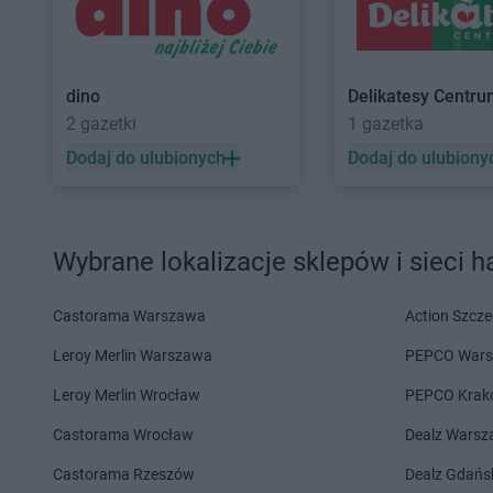
Chata Polska
Łowyń
Chata Polska
Łubow
Chata Polska
Marcinkowice
Chata Polska
Międz
dino
Delikatesy Centr
Chata Polska
Margonin
Chata Polska
Mikoła
2 gazetki
1 gazetka
Chata Polska
Michorzewo
Chata Polska
Milicz
Dodaj do ulubionych
Dodaj do ulubiony
Chata Polska
Nekla
Chata Polska
Nocho
Chata Polska
Oborniki Śląskie
Chata Polska
Oława
Chata Polska
Obrzycko
Chata Polska
Oleśni
Wybrane lokalizacje sklepów i sieci 
Chata Polska
Odolanów
Chata Polska
Orzec
Chata Polska
Paczkowo
Chata Polska
Piotrk
Castorama Warszawa
Action Szcze
Chata Polska
Pecna
Chata Polska
Plesz
Leroy Merlin Warszawa
PEPCO War
Chata Polska
Pępowo
Chata Polska
Pniew
Leroy Merlin Wrocław
PEPCO Krak
Chata Polska
Radliczyce
Chata Polska
Raszk
Chata Polska
Castorama Wrocław
Rakowice Wielkie
Chata Polska
Dealz Wars
Rawic
Castorama Rzeszów
Dealz Gdańs
Chata Polska
Siedlnica
Chata Polska
Słońsk