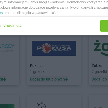
szymi informacjami, abyś mógł świadomie i komfortowo korzystać z
szyce
Chata Polska
Dolna Grupa
Chata Polsk
gółowe informacje dotyczące przetwarzania Twoich danych znajdzi
es
oraz po kliknięciu w „Ustawienia”.
sze Wielkie
Chata Polska
Gorzów
Chata Polsk
i Wysoka
Wielkopolski
Chata Polsk
Zobacz wszystkie sklepy
USTAWIENIA
Chata Polska
Gostycyn
Chata Polsk
wice
Chata Polska
Izbica Kujawska
a Góra
Chata Polska
Jeleniów
Chata Polsk
erz Biskupi
Chata Polska
Kołczewo
Chata Polsk
Pokusa
Żabka
erz
Chata Polska
Kołodziejewo
Chata Polsk
1 gazetka
2 gazetki
Chata Polska
Konin
Chata Polsk
Chata Polska
Kórnik
Chata Polsk
ch
Dodaj do ulubionych
Dodaj do
zyce
Chata Polska
Korzeniew
Chata Polsk
n
Chata Polska
Kościan
Chata Polsk
Chata Polska
Lubiechów
Chata Polsk
Chata Polska
Lubomierz
Chata Polsk