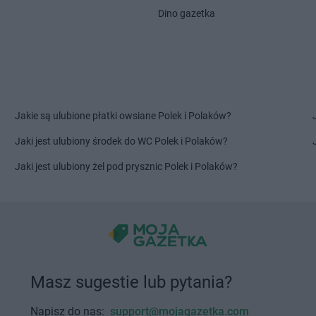
e
Chata Polska
Stara Łubianka
Chata Polsk
Dino gazetka
Chata Polska
Stare Oborzyska
Chata Polsk
ęki
Chata Polska
Staw
Chata Polsk
Chata Polska
Stawiszyn
Chata Polsk
Chata Polska
Świebodzice
Chata Polska
Świecie
Jakie są ulubione płatki owsiane Polek i Polaków?
Chata Polska
Twardogóra
Chata Polsk
Jaki jest ulubiony środek do WC Polek i Polaków?
w
Jaki jest ulubiony żel pod prysznic Polek i Polaków?
 Mędromierz
Chata Polska
Witaszyce
Chata Polsk
szow
Chata Polska
Władysławów
Chata Polsk
ce
Chata Polska
Włoszakowice
Chata Polsk
yn
Chata Polska
Wojnowice
Chata Polsk
Chata Polska
Wołów
Chata Polsk
Masz sugestie lub pytania?
myśl
Chata Polska
Zbytowa
ia
Chata Polska
Zielona Góra
Napisz do nas:
support@mojagazetka.com