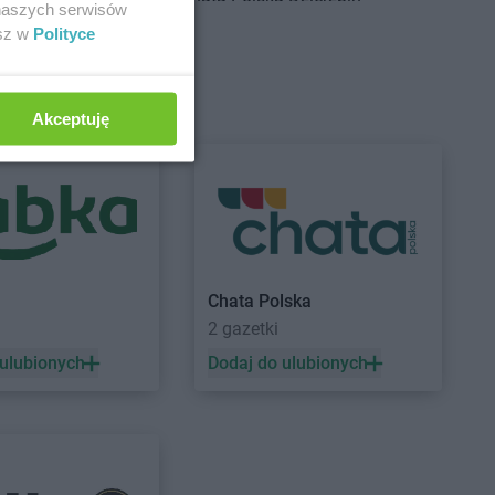
 naszych serwisów
a
Doruchów
Chata Polska
Dziwnów
esz w
Polityce
a
Goszcz
Chata Polska
Gryfów Śląski
a
Granowo
Chata Polska
Grzybno
Akceptuję
a
Grudziądz
a
Jordanów Śląski
a
Kostrzyn
Chata Polska
Krzymów
Chata Polska
a
Kotla
Chata Polska
Kudowa-Zdrój
2 gazetki
a
Koziegłowy
Chata Polska
Kuszyn
a
Krągola Pierwsza
Chata Polska
Kwilcz
 ulubionych
Dodaj do ulubionych
a
Krośnice
a
Krosno
a
Luboń
Chata Polska
Lutynia
a
Lubraniec
Chata Polska
Lwówek