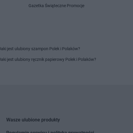
a
Suchy Las
Chata Polska
Szczytniki
Gazetka Świąteczne Promocje
a
Swarzędz
Chata Polska
Szewce
a
Syców
a
Szamotuły
Jaki jest ulubiony szampon Polek i Polaków?
a
Tyniec Mały
Chata Polska
Tyniec nad Ślęzą
Jaki jest ulubiony ręcznik papierowy Polek i Polaków?
a
Wrocław
Chata Polska
Wyszyna
a
Wronki
a
Września
a
Wymiarki
a
Wysoka
Wasze ulubione produkty
Regulamin serwisu i polityka prywatności