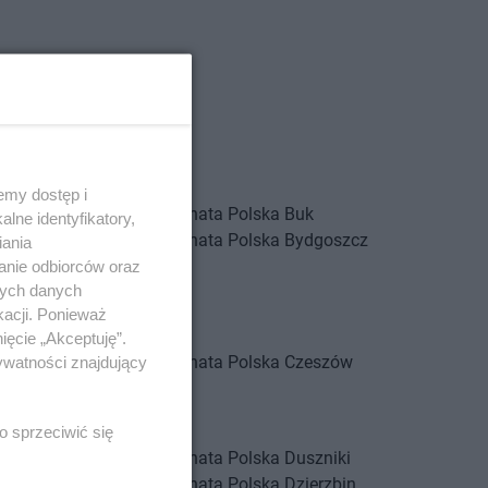
emy dostęp i
a
Boszkowo-Letnisko
Chata Polska
Buk
lne identyfikatory,
a
Brodowo
Chata Polska
Bydgoszcz
iania
a
Brzeg Dolny
anie odbiorców oraz
nych danych
a
Brzoza
kacji. Ponieważ
a
Budzyń
ięcie „Akceptuję”.
a
Czarnowo
Chata Polska
Czeszów
ywatności znajdujący
a
Czerniejewo
a
Czerwieńsk
o sprzeciwić się
a
Domasław
Chata Polska
Duszniki
a
Dominowo
Chata Polska
Dzierzbin