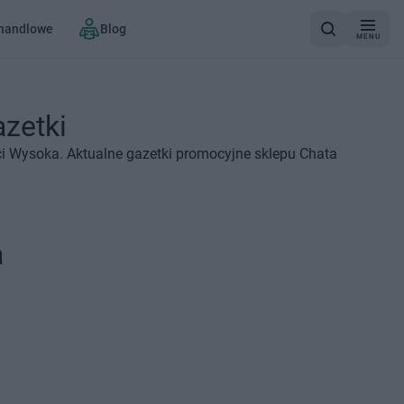
 handlowe
Blog
MENU
azetki
i Wysoka. Aktualne gazetki promocyjne sklepu Chata
a