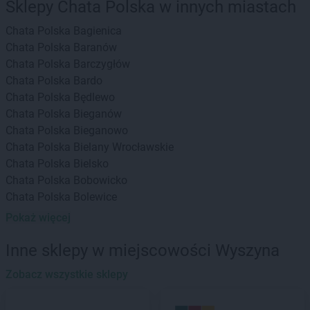
Sklepy Chata Polska w innych miastach
Chata Polska
Bagienica
Chata Polska
Baranów
Chata Polska
Barczygłów
Chata Polska
Bardo
Chata Polska
Będlewo
Chata Polska
Bieganów
Chata Polska
Bieganowo
Chata Polska
Bielany Wrocławskie
Chata Polska
Bielsko
Chata Polska
Bobowicko
Chata Polska
Bolewice
Chata Polska
Borek Strzeliński
Pokaż więcej
Chata Polska
Borów
Chata Polska
Borówiec
Inne sklepy w miejscowości Wyszyna
Chata Polska
Boszkowo-Letnisko
Zobacz wszystkie sklepy
Chata Polska
Brodowo
Chata Polska
Brzeg Dolny