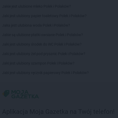
Chata Polska
Kamień Pomorski
Jakie jest ulubione mleko Polek i Polaków?
Chata Polska
Kamieniec Wrocławski
Chata Polska
Kamionna
Jaki jest ulubiony papier toaletowy Polek i Polaków?
Chata Polska
Kąty Wrocławskie
Jaka jest ulubiona woda Polek i Polaków?
Chata Polska
Kazimierz Biskupi
Chata Polska
Kaźmierz
Jakie są ulubione płatki owsiane Polek i Polaków?
Chata Polska
Kępno
Jaki jest ulubiony środek do WC Polek i Polaków?
Chata Polska
Kikół
Chata Polska
Kobierzyce
Jaki jest ulubiony żel pod prysznic Polek i Polaków?
Chata Polska
Kołacin
Jaki jest ulubiony szampon Polek i Polaków?
Chata Polska
Kołczewo
Chata Polska
Kołodziejewo
Jaki jest ulubiony ręcznik papierowy Polek i Polaków?
Chata Polska
Konin
Chata Polska
Kórnik
Chata Polska
Korzeniew
Chata Polska
Kościan
Chata Polska
Kostrzyn
Chata Polska
Kotla
Aplikacja Moja Gazetka na Twój telefon!
Chata Polska
Koziegłowy