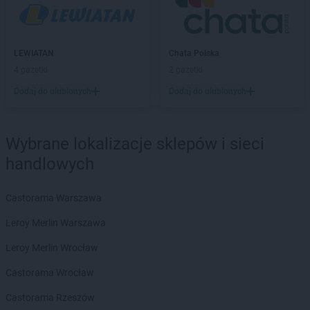
Chata Polska
Brzoza
Chata Polska
Budzyń
Chata Polska
Buk
Chata Polska
Bydgoszcz
LEWIATAN
Chata Polska
4 gazetki
2 gazetki
Chata Polska
Cedynia
Dodaj do ulubionych
Dodaj do ulubionych
Chata Polska
Chlebowo
Chata Polska
Chodzież
Chata Polska
Chrostkowo
Wybrane lokalizacje sklepów i sieci
Chata Polska
Chrząstowo
handlowych
Chata Polska
Chynowa
Chata Polska
Ciosaniec
Chata Polska
Czaplinek
Castorama Warszawa
Chata Polska
Czarnków
Leroy Merlin Warszawa
Chata Polska
Czarnowo
Chata Polska
Czerniejewo
Leroy Merlin Wrocław
Chata Polska
Czerwieńsk
Castorama Wrocław
Chata Polska
Czeszów
Castorama Rzeszów
Chata Polska
Dąbie