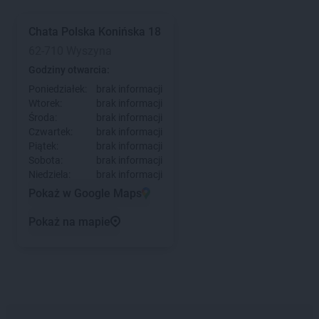
Chata Polska
Konińska 18
62-710 Wyszyna
Godziny otwarcia:
Poniedziałek:
brak informacji
Wtorek:
brak informacji
Środa:
brak informacji
Czwartek:
brak informacji
Piątek:
brak informacji
Sobota:
brak informacji
Niedziela:
brak informacji
Pokaż w Google Maps
Pokaż na mapie