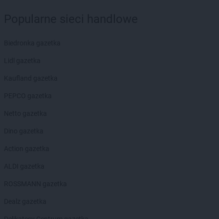
PEPCO
Jabłonka
PEPCO
Jabłonna
Popularne sieci handlowe
PEPCO
Janikowo
PEPCO
Janów Lubelski
Biedronka gazetka
PEPCO
Janowiec Wielkopolski
PEPCO
Januszowice
Lidl gazetka
PEPCO
Jarocin
Kaufland gazetka
PEPCO
Jarosław
PEPCO
Jaroszowice
PEPCO gazetka
PEPCO
Jaroty
Netto gazetka
PEPCO
Jasło
PEPCO
Jastrowie
Dino gazetka
PEPCO
Jastrzębie-Zdrój
Action gazetka
PEPCO
Jawor
PEPCO
Jaworze
ALDI gazetka
PEPCO
Jaworzno
ROSSMANN gazetka
PEPCO
Jedlicze
PEPCO
Jędrzejów
Dealz gazetka
PEPCO
Jelcz-Laskowice