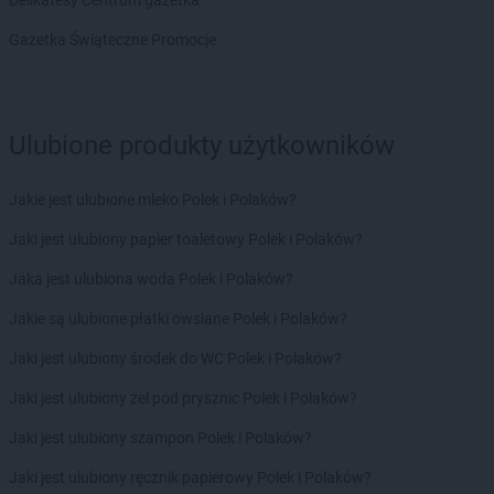
Delikatesy Centrum gazetka
PEPCO
Jelenia Góra
PEPCO
Jeziorany
Gazetka Świąteczne Promocje
PEPCO
Jeżowe
PEPCO
Jordanów
PEPCO
Józefów
Ulubione produkty użytkowników
PEPCO
Kaliska
PEPCO
Kalisz
Jakie jest ulubione mleko Polek i Polaków?
PEPCO
Kałuszyn
PEPCO
Jaki jest ulubiony papier toaletowy Polek i Polaków?
Kalwaria Zebrzydowska
PEPCO
Kamień Pomorski
Jaka jest ulubiona woda Polek i Polaków?
PEPCO
Kamieniec Wrocławski
PEPCO
Jakie są ulubione płatki owsiane Polek i Polaków?
Kamienna Góra
PEPCO
Kamionka Wielka
Jaki jest ulubiony środek do WC Polek i Polaków?
PEPCO
Kańczuga
PEPCO
Jaki jest ulubiony żel pod prysznic Polek i Polaków?
Karczew
PEPCO
Karpacz
Jaki jest ulubiony szampon Polek i Polaków?
PEPCO
Kartuzy
PEPCO
Jaki jest ulubiony ręcznik papierowy Polek i Polaków?
Katowice