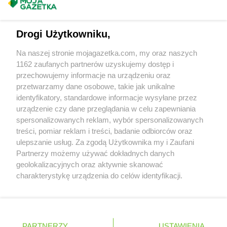
Masz sugestie lub pytania?
PEPCO
Kłodzko
PEPCO
Kluczbork
Napisz do nas:
support@mojagazetka.com
Drogi Użytkowniku,
PEPCO
Knurów
Współpraca z nami
PEPCO
Kobiór
Na naszej stronie mojagazetka.com, my oraz naszych
PEPCO
Kobylanka
Zobacz szczegóły
1162 zaufanych partnerów uzyskujemy dostęp i
PEPCO
Kobyłka
Retail Radar – analiza rynku
przechowujemy informacje na urządzeniu oraz
PEPCO
Kolbudy
przetwarzamy dane osobowe, takie jak unikalne
PEPCO
Kolbuszowa
identyfikatory, standardowe informacje wysyłane przez
Wasze ulubione produkty
PEPCO
Kolno
urządzenie czy dane przeglądania w celu zapewniania
PEPCO
Koło
spersonalizowanych reklam, wybór spersonalizowanych
Regulamin serwisu i polityka prywatności
PEPCO
treści, pomiar reklam i treści, badanie odbiorców oraz
Kołobrzeg
ulepszanie usług. Za zgodą Użytkownika my i Zaufani
PEPCO
Koluszki
Mapa strony
Partnerzy możemy używać dokładnych danych
PEPCO
Kończewice
geolokalizacyjnych oraz aktywnie skanować
PEPCO
Koniecpol
Zawsze najnowsze gazetki w naszej
Wszystkie miasta z lokalizacjami sklepów
charakterystykę urządzenia do celów identyfikacji.
PEPCO
Konin
Ponieważ cenimy Twoją prywatność, prosimy o zgodę na
aplikacji
PEPCO
Końskie
korzystanie z tych technologii poprzez kliknięcie
PEPCO
Konstancin-Jeziorna
„Akceptuję”. Zgoda jest dobrowolna i zawsze możesz ją
PEPCO
Konstantynów Łódzki
+ 1,5 mln zadowolonych kupujących
zmienić/wycofać klikając przycisk ustawień prywatności
Polska
Czechy
Ukraina
Litwa
Słowacja
Rumunia
PARTNERZY
USTAWIENIA