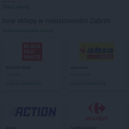
PEPCO
Barlinek
Pokaż więcej
PEPCO
Bartoszyce
PEPCO
Barwice
Inne sklepy w miejscowości Zabrze
PEPCO
Będzin
PEPCO
Zobacz wszystkie sklepy
Bełchatów
PEPCO
Bełżyce
PEPCO
Besko
PEPCO
Bestwina
PEPCO
Biała Podlaska
PEPCO
Białe Błota
Black Red White
abra meble
PEPCO
Białobrzegi
1 gazetka
Brak gazetek
PEPCO
Białogard
Dodaj do ulubionych
Dodaj do ulubionych
PEPCO
Białystok
PEPCO
Biecz
PEPCO
Biedrusko
PEPCO
Bielany Wrocławskie
PEPCO
Bielawa
PEPCO
Bielsko-Biała
PEPCO
Bieruń
Action
Carrefour Market