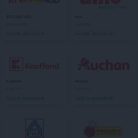
PEPCO
Dzierzgoń
PEPCO
Dzierżoniów
RTV EURO AGD
dino
Brak gazetek
2 gazetki
PEPCO
Elbląg
PEPCO
Ełk
Dodaj do ulubionych
Dodaj do ulubionych
PEPCO
Garwolin
PEPCO
Gaszowice
PEPCO
Gdańsk
PEPCO
Gdów
PEPCO
Gdynia
PEPCO
Kaufland
Giżycko
Auchan
PEPCO
5 gazetek
Gliwice
5 gazetek
PEPCO
Głogów
Dodaj do ulubionych
Dodaj do ulubionych
PEPCO
Głogów Małopolski
PEPCO
Głogówek
PEPCO
Główczyce
PEPCO
Głowno
PEPCO
Głubczyce