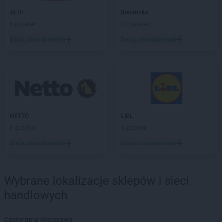
PEPCO
Głuchołazy
ALDI
Biedronka
PEPCO
Gniewkowo
6 gazetek
12 gazetek
PEPCO
Gniezno
PEPCO
Dodaj do ulubionych
Godów
Dodaj do ulubionych
PEPCO
Gogolin
PEPCO
Gołdap
PEPCO
Goleniów
PEPCO
Golina
PEPCO
Golub-Dobrzyń
PEPCO
Góra
NETTO
LIDL
PEPCO
Gorlice
6 gazetek
5 gazetek
PEPCO
Górowo Iławeckie
Dodaj do ulubionych
Dodaj do ulubionych
PEPCO
Gorzów Wielkopolski
PEPCO
Gorzyce
PEPCO
Gostyń
Wybrane lokalizacje sklepów i sieci
PEPCO
Gostynin
handlowych
PEPCO
Goszczyno
PEPCO
Grajewo
PEPCO
Grodków
Castorama Warszawa