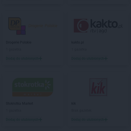
PEPCO
Celestynów
PEPCO
Chełm
PEPCO
Chełmno
PEPCO
Chmielnik
PEPCO
Chocianów
PEPCO
Chodzież
Drogerie Polskie
kakto.pl
PEPCO
Chojna
1 gazetka
1 gazetka
PEPCO
Chojnice
Dodaj do ulubionych
Dodaj do ulubionych
PEPCO
Chojnów
PEPCO
Choroszcz
PEPCO
Chorzów
PEPCO
Choszczno
PEPCO
Chrzanów
PEPCO
Chwaszczyno
Stokrotka Market
kik
PEPCO
Ciechanów
1 gazetka
Brak gazetek
PEPCO
Ciechocinek
PEPCO
Cieszyn
Dodaj do ulubionych
Dodaj do ulubionych
PEPCO
Czaplinek