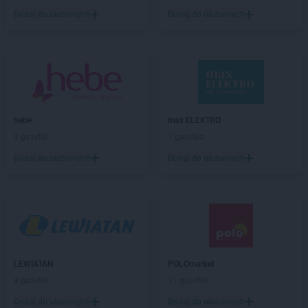
PEPCO
Brusy
Dodaj do ulubionych
Dodaj do ulubionych
PEPCO
Brwinów
PEPCO
Brzeg
PEPCO
Brzeg Dolny
PEPCO
Brześć Kujawski
PEPCO
Brzesko
PEPCO
Brzeszcze
PEPCO
Brzeziny
hebe
max ELEKTRO
PEPCO
Brzostek
3 gazetki
1 gazetka
PEPCO
Brzozów
Dodaj do ulubionych
Dodaj do ulubionych
PEPCO
Buczkowice
PEPCO
Buk
PEPCO
Busko-Zdrój
PEPCO
Byczyna
PEPCO
Bydgoszcz
PEPCO
Bystrzyca Kłodzka
PEPCO
LEWIATAN
Bytom
POLOmarket
PEPCO
4 gazetki
Bytom Odrzański
11 gazetek
PEPCO
Bytów
Dodaj do ulubionych
Dodaj do ulubionych