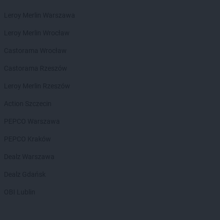
PEPCO
Grodzisk Mazowiecki
Leroy Merlin Warszawa
PEPCO
Grodzisk Wielkopolski
PEPCO
Grójec
Leroy Merlin Wrocław
PEPCO
Gromnik
Castorama Wrocław
PEPCO
Grudziądz
PEPCO
Gryfice
Castorama Rzeszów
PEPCO
Gryfino
Leroy Merlin Rzeszów
PEPCO
Gryfów Śląski
PEPCO
Gubin
Action Szczecin
PEPCO Warszawa
PEPCO
Hajnówka
PEPCO
Hrubieszów
PEPCO Kraków
PEPCO
Iława
Dealz Warszawa
PEPCO
Iłża
Dealz Gdańsk
PEPCO
Imielin
PEPCO
Inowrocław
OBI Lublin
PEPCO
Istebna