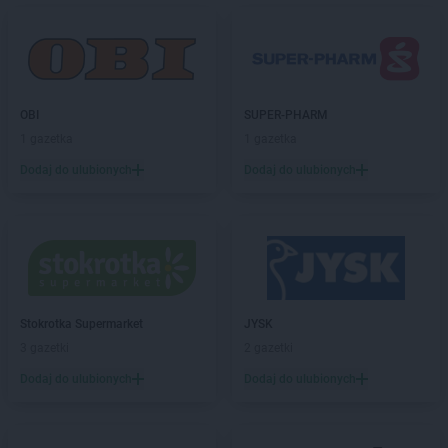
PEPCO
Czarna
PEPCO
Czarna Białostocka
PEPCO
Czarnków
PEPCO
Czarny Dunajec
PEPCO
Czchów
OBI
SUPER-PHARM
PEPCO
Czechowice-Dziedzice
1 gazetka
1 gazetka
PEPCO
Czeladź
Dodaj do ulubionych
Dodaj do ulubionych
PEPCO
Czerniejewo
PEPCO
Czernikowo
PEPCO
Czersk
PEPCO
Czerwionka-Leszczyny
PEPCO
Częstochowa
PEPCO
Człuchów
PEPCO
Czudec
Stokrotka Supermarket
JYSK
3 gazetki
2 gazetki
PEPCO
Dąbrowa Białostocka
Dodaj do ulubionych
Dodaj do ulubionych
PEPCO
Dąbrowa Górnicza
PEPCO
Dąbrowa Tarnowska
PEPCO
Dąbrówka