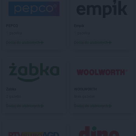
PEPCO
Darłowo
PEPCO
Dawidy Bankowe
PEPCO
Dębe Wielkie
PEPCO
Dębica
PEPCO
Empik
PEPCO
Dęblin
1 gazetka
1 gazetka
PEPCO
Dębno
Dodaj do ulubionych
Dodaj do ulubionych
PEPCO
Dębowa
PEPCO
Debrzno
PEPCO
Dobczyce
PEPCO
Dobra
PEPCO
Dobre Miasto
PEPCO
Drawsko Pomorskie
Żabka
WOOLWORTH
PEPCO
Drezdenko
2 gazetki
Brak gazetek
PEPCO
Drobin
PEPCO
Drzewica
Dodaj do ulubionych
Dodaj do ulubionych
PEPCO
Duszniki-Zdrój
PEPCO
Dynów
PEPCO
Działdowo
PEPCO
Działoszyn