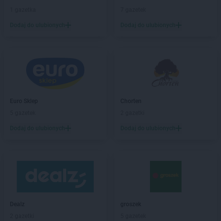
PEPCO
Bierutów
1 gazetka
7 gazetek
PEPCO
Biłgoraj
Dodaj do ulubionych
Dodaj do ulubionych
PEPCO
Biskupiec
PEPCO
Blachownia
PEPCO
Błonie
PEPCO
Bobolice
PEPCO
Bobowa
PEPCO
Bochnia
Euro Sklep
Chorten
PEPCO
Bogatynia
5 gazetek
2 gazetki
PEPCO
Boguszów-Gorce
PEPCO
Bolesławiec
Dodaj do ulubionych
Dodaj do ulubionych
PEPCO
Bolszewo
PEPCO
Borek Wielkopolski
PEPCO
Braniewo
PEPCO
Brańsk
PEPCO
Bratkowice
PEPCO
Brenna
Dealz
groszek
PEPCO
Brodnica
2 gazetki
5 gazetek