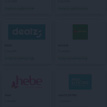
5 gazetek
2 gazetki
JYSK
Ełk
Dodaj do ulubionych
Dodaj do ulubionych
JYSK
F206
JYSK
Garwolin
JYSK
Gdańsk
JYSK
Gdynia
JYSK
Giżycko
JYSK
Gliwice
Dealz
groszek
JYSK
Głogów
2 gazetki
5 gazetek
JYSK
Gniezno
Dodaj do ulubionych
Dodaj do ulubionych
JYSK
Goleniów
JYSK
Górka
JYSK
Gorlice
JYSK
Gorzów Wielkopolski
JYSK
Gostyń
JYSK
Gostynin
hebe
max ELEKTRO
JYSK
Grajewo
3 gazetki
1 gazetka
JYSK
Grodzisk Mazowiecki