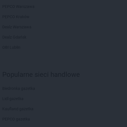
JYSK
Przemyśl
PEPCO Warszawa
JYSK
Przeworsk
PEPCO Kraków
JYSK
Puławy
JYSK
Pyrzyce
Dealz Warszawa
JYSK
Rąbień
Dealz Gdańsk
JYSK
Racibórz
OBI Lublin
JYSK
Radom
JYSK
Radomsko
JYSK
Radzyń Podlaski
JYSK
Rawa Mazowiecka
Popularne sieci handlowe
JYSK
Rawicz
JYSK
Ruda Śląska
Biedronka gazetka
JYSK
Rumia
JYSK
Rybnik
Lidl gazetka
JYSK
Rzeszów
Kaufland gazetka
JYSK
Rzgów
PEPCO gazetka
JYSK
Sandomierz