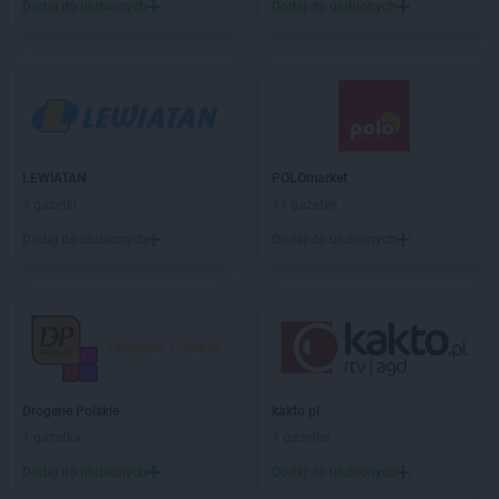
JYSK
Grójec
Dodaj do ulubionych
Dodaj do ulubionych
JYSK
Grudziądz
JYSK
Gryfice
JYSK
Gubin
JYSK
Hajnówka
JYSK
Hrubieszów
LEWIATAN
POLOmarket
JYSK
Iława
4 gazetki
11 gazetek
JYSK
Inowrocław
Dodaj do ulubionych
Dodaj do ulubionych
JYSK
Janki
JYSK
Jarocin
JYSK
Jarosław
JYSK
Jaroszowice
JYSK
Jasło
JYSK
Jastrzębie-Zdrój
Drogerie Polskie
kakto.pl
JYSK
Jaworzno
1 gazetka
1 gazetka
JYSK
Jedrzejow
Dodaj do ulubionych
Dodaj do ulubionych