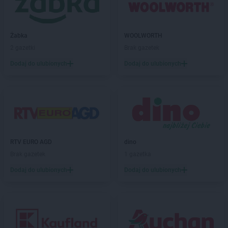
JYSK
Limanowa
JYSK
Lisowice
JYSK
Lubartów
Żabka
WOOLWORTH
JYSK
Lubawa
2 gazetki
Brak gazetek
JYSK
Lubin
JYSK
Lublin
Dodaj do ulubionych
Dodaj do ulubionych
JYSK
Marki
JYSK
Miechów
JYSK
Międzyrzec Podlaski
JYSK
Mielec
JYSK
Milanówek
RTV EURO AGD
dino
JYSK
Miłków
Brak gazetek
1 gazetka
JYSK
Mława
JYSK
Modlniczka
Dodaj do ulubionych
Dodaj do ulubionych
JYSK
Mrągowo
JYSK
Mysłowice
JYSK
Myszków
JYSK
Nakło nad Notecią