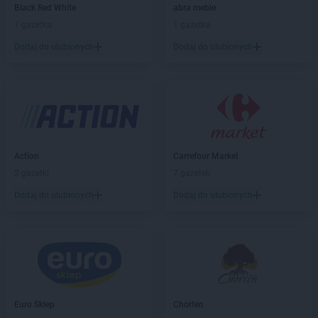
JYSK
Brzesko
Black Red White
abra meble
JYSK
Bydgoszcz
1 gazetka
1 gazetka
JYSK
Bytom
Dodaj do ulubionych
Dodaj do ulubionych
JYSK
Bytów
JYSK
Chełm
JYSK
Chojnice
JYSK
Chorzów
JYSK
Chrzanów
JYSK
Ciechanów
Action
Carrefour Market
JYSK
Cieszyn
2 gazetki
7 gazetek
JYSK
Czechowice-Dziedzice
Dodaj do ulubionych
Dodaj do ulubionych
JYSK
Częstochowa
JYSK
Dąbrowa Górnicza
JYSK
Dębica
JYSK
Działdowo
JYSK
Dzierżoniów
Euro Sklep
Chorten
JYSK
Elbląg