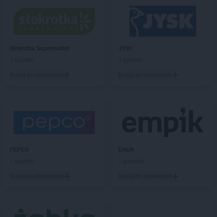
JYSK
Koziegłowy
JYSK
Kraków
JYSK
Kraśnik
JYSK
Krosno
Stokrotka Supermarket
JYSK
JYSK
Kutno
3 gazetki
2 gazetki
JYSK
Kwidzyn
Dodaj do ulubionych
Dodaj do ulubionych
JYSK
Łany
JYSK
Łęczna
JYSK
Łódź
JYSK
Łomianki
JYSK
Łomża
JYSK
Łowicz
PEPCO
Empik
JYSK
Łubna
1 gazetka
1 gazetka
JYSK
Łuków
Dodaj do ulubionych
Dodaj do ulubionych
JYSK
Lębork
JYSK
Legnica
JYSK
Leszno