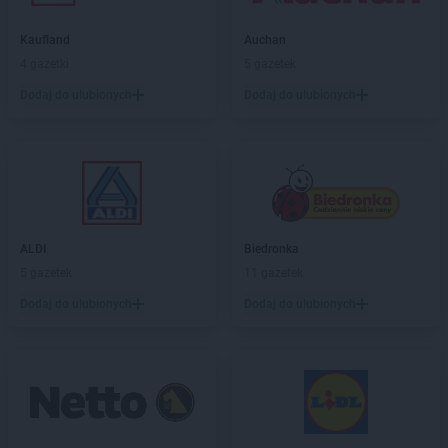
JYSK
Namysłów
JYSK
Kaufland
Nowa Sól
Auchan
JYSK
4 gazetki
Nowa Wieś
5 gazetek
JYSK
Nowy Dwór Mazowiecki
Dodaj do ulubionych
Dodaj do ulubionych
JYSK
Nowy Sącz
JYSK
Nowy Targ
JYSK
Nowy Tomyśl
JYSK
Nysa
JYSK
Oborniki
JYSK
Oława
ALDI
Biedronka
JYSK
Olecko
5 gazetek
11 gazetek
JYSK
Oleśnica
Dodaj do ulubionych
Dodaj do ulubionych
JYSK
Olkusz
JYSK
Olsztyn
JYSK
Opole
JYSK
Ostrołęka
JYSK
Ostrów Wielkopolski
JYSK
Ostrowiec Świętokrzyski