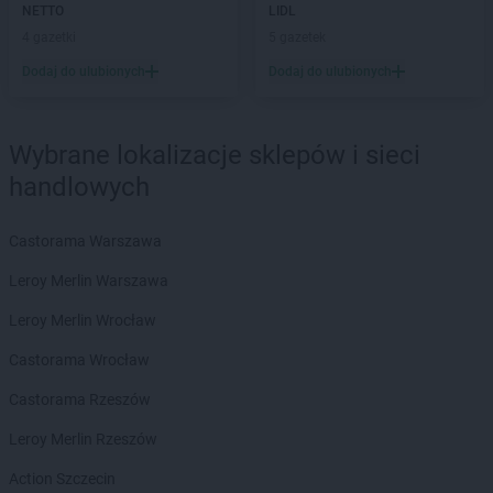
NETTO
LIDL
JYSK
Ostrzeszów
4 gazetki
5 gazetek
JYSK
Oświęcim
Dodaj do ulubionych
Dodaj do ulubionych
JYSK
Pabianice
JYSK
Piła
JYSK
Pionki
Wybrane lokalizacje sklepów i sieci
JYSK
Piotrków Trybunalski
handlowych
JYSK
Pisz
JYSK
Płock
Castorama Warszawa
JYSK
Płońsk
JYSK
Poddębice
Leroy Merlin Warszawa
JYSK
Podgórzyn
Leroy Merlin Wrocław
JYSK
Podkowa Leśna
JYSK
Police
Castorama Wrocław
JYSK
Poznań
Castorama Rzeszów
JYSK
Prudnik
JYSK
Pruszcz Gdański
Leroy Merlin Rzeszów
JYSK
Pruszków
Action Szczecin
JYSK
Przasnysz