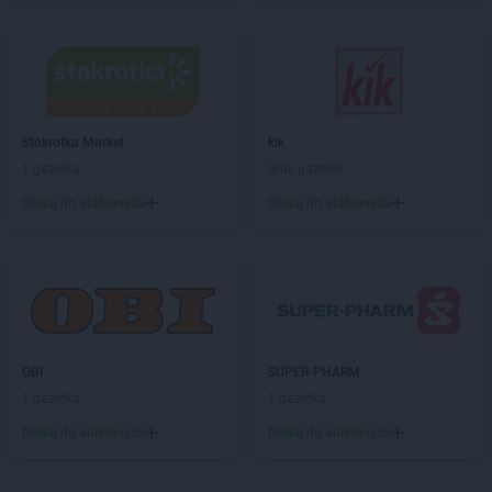
JYSK
Kalisz
JYSK
Kamieńczyk
JYSK
Kamienna Góra
JYSK
Katowice
JYSK
Kędzierzyn-Koźle
JYSK
Kępno
Stokrotka Market
kik
JYSK
Kętrzyn
1 gazetka
Brak gazetek
JYSK
Kielce
Dodaj do ulubionych
Dodaj do ulubionych
JYSK
Kiełczewo
JYSK
Kłodzko
JYSK
Kluczbork
JYSK
Knurów
JYSK
Kobierzyce
JYSK
Koło
JYSK
Kołobrzeg
OBI
SUPER-PHARM
JYSK
Końskie
1 gazetka
1 gazetka
JYSK
Kościerzyna
Dodaj do ulubionych
Dodaj do ulubionych
JYSK
Kostrzyn nad Odrą
JYSK
Koszalin