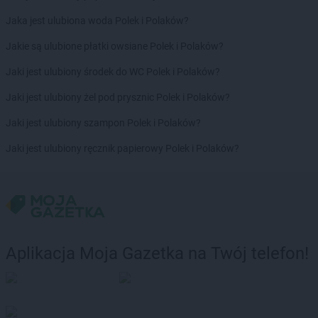
JYSK
Stojadła
Jaka jest ulubiona woda Polek i Polaków?
JYSK
Strzegom
JYSK
Jakie są ulubione płatki owsiane Polek i Polaków?
Strzelce Opolskie
JYSK
Suchy Las
Jaki jest ulubiony środek do WC Polek i Polaków?
JYSK
Suwałki
JYSK
Jaki jest ulubiony żel pod prysznic Polek i Polaków?
Syców
JYSK
Szamotuły
Jaki jest ulubiony szampon Polek i Polaków?
JYSK
Szczecin
JYSK
Jaki jest ulubiony ręcznik papierowy Polek i Polaków?
Szczecinek
JYSK
Szczytno
JYSK
Środa Wielkopolska
JYSK
Świdnica
JYSK
Świdnik
JYSK
Świebodzin
Aplikacja Moja Gazetka na Twój telefon!
JYSK
Świecie
JYSK
Świnoujście
JYSK
Tarnobrzeg