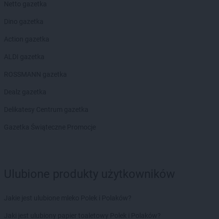
Netto gazetka
JYSK
Sanok
JYSK
Sępólno Krajeńskie
Dino gazetka
JYSK
Siedlce
Action gazetka
JYSK
Sieradz
JYSK
Sierpc
ALDI gazetka
JYSK
Skarżysko-Kamienna
ROSSMANN gazetka
JYSK
Skierniewice
JYSK
Sławno
Dealz gazetka
JYSK
Słupca
Delikatesy Centrum gazetka
JYSK
Słupsk
JYSK
Sokołów Podlaski
Gazetka Świąteczne Promocje
JYSK
Sosnowiec
JYSK
Stalowa Wola
JYSK
Stara Iwiczna
JYSK
Starachowice
Ulubione produkty użytkowników
JYSK
Stare Miasto
JYSK
Stargard
Jakie jest ulubione mleko Polek i Polaków?
JYSK
Starogard Gdański
JYSK
Jaki jest ulubiony papier toaletowy Polek i Polaków?
Staszów