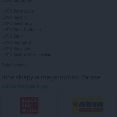
JYSK
Augustów
JYSK
Bartoszyce
JYSK
Będzin
JYSK
Bełchatów
JYSK
Biała Podlaska
JYSK
Białki
JYSK
Białogard
JYSK
Białystok
JYSK
Bielany Wrocławskie
JYSK
Bielawa
Pokaż więcej
JYSK
Bielsko-Biała
JYSK
Biłgoraj
Inne sklepy w miejscowości Zabrze
JYSK
Bochnia
JYSK
Zobacz wszystkie sklepy
Bolesławiec
JYSK
Braniewo
JYSK
Brańsk
JYSK
Brodnica
JYSK
Brzeg