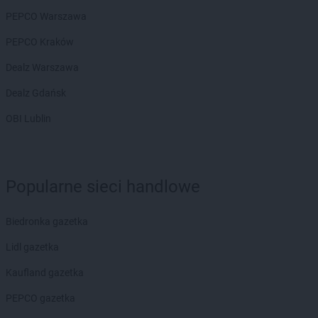
JYSK
Przemyśl
PEPCO Warszawa
JYSK
Przeworsk
PEPCO Kraków
JYSK
Puławy
JYSK
Pyrzyce
Dealz Warszawa
JYSK
Rąbień
Dealz Gdańsk
JYSK
Racibórz
OBI Lublin
JYSK
Radom
JYSK
Radomsko
JYSK
Radzyń Podlaski
JYSK
Rawa Mazowiecka
Popularne sieci handlowe
JYSK
Rawicz
JYSK
Ruda Śląska
Biedronka gazetka
JYSK
Rumia
JYSK
Rybnik
Lidl gazetka
JYSK
Rzeszów
Kaufland gazetka
JYSK
Rzgów
PEPCO gazetka
JYSK
Sandomierz