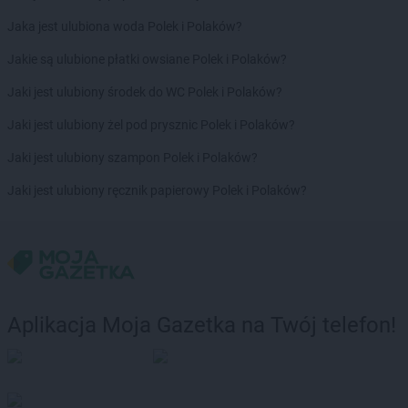
JYSK
Stojadła
Jaka jest ulubiona woda Polek i Polaków?
JYSK
Strzegom
JYSK
Jakie są ulubione płatki owsiane Polek i Polaków?
Strzelce Opolskie
JYSK
Suchy Las
Jaki jest ulubiony środek do WC Polek i Polaków?
JYSK
Suwałki
JYSK
Jaki jest ulubiony żel pod prysznic Polek i Polaków?
Syców
JYSK
Szamotuły
Jaki jest ulubiony szampon Polek i Polaków?
JYSK
Szczecin
JYSK
Jaki jest ulubiony ręcznik papierowy Polek i Polaków?
Szczecinek
JYSK
Szczytno
JYSK
Środa Wielkopolska
JYSK
Świdnica
JYSK
Świdnik
JYSK
Świebodzin
Aplikacja Moja Gazetka na Twój telefon!
JYSK
Świecie
JYSK
Świnoujście
JYSK
Tarnobrzeg