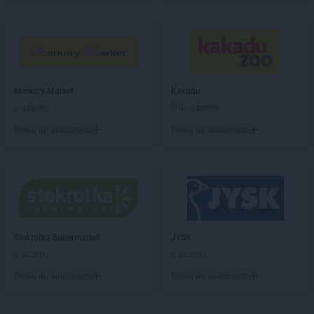
JYSK
Kalisz
JYSK
Kamieńczyk
JYSK
Kamienna Góra
JYSK
Katowice
JYSK
Kędzierzyn-Koźle
JYSK
Kępno
Merkury Market
Kakadu
JYSK
Kętrzyn
3 gazetki
Brak gazetek
JYSK
Kielce
Dodaj do ulubionych
Dodaj do ulubionych
JYSK
Kiełczewo
JYSK
Kłodzko
JYSK
Kluczbork
JYSK
Knurów
JYSK
Kobierzyce
JYSK
Koło
JYSK
Kołobrzeg
Stokrotka Supermarket
JYSK
JYSK
Końskie
3 gazetki
2 gazetki
JYSK
Kościerzyna
Dodaj do ulubionych
Dodaj do ulubionych
JYSK
Kostrzyn nad Odrą
JYSK
Koszalin