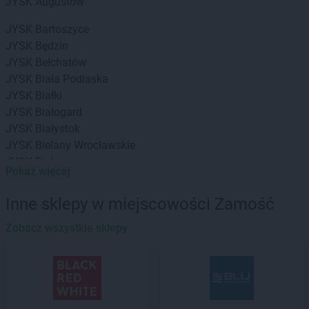
JYSK
Augustów
JYSK
Bartoszyce
JYSK
Będzin
JYSK
Bełchatów
JYSK
Biała Podlaska
JYSK
Białki
JYSK
Białogard
JYSK
Białystok
JYSK
Bielany Wrocławskie
JYSK
Bielawa
Pokaż więcej
JYSK
Bielsko-Biała
JYSK
Biłgoraj
Inne sklepy w miejscowości Zamość
JYSK
Bochnia
JYSK
Zobacz wszystkie sklepy
Bolesławiec
JYSK
Braniewo
JYSK
Brańsk
JYSK
Brodnica
JYSK
Brzeg