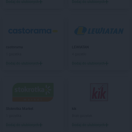
JYSK
Grójec
Dodaj do ulubionych
Dodaj do ulubionych
JYSK
Grudziądz
JYSK
Gryfice
JYSK
Gubin
JYSK
Hajnówka
JYSK
Hrubieszów
castorama
LEWIATAN
JYSK
Iława
1 gazetka
4 gazetki
JYSK
Inowrocław
Dodaj do ulubionych
Dodaj do ulubionych
JYSK
Janki
JYSK
Jarocin
JYSK
Jarosław
JYSK
Jaroszowice
JYSK
Jasło
JYSK
Jastrzębie-Zdrój
Stokrotka Market
kik
JYSK
Jaworzno
1 gazetka
Brak gazetek
JYSK
Jedrzejow
Dodaj do ulubionych
Dodaj do ulubionych