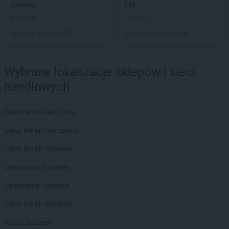
Carrefour
LIDL
JYSK
Ostrzeszów
4 gazetki
2 gazetki
JYSK
Oświęcim
Dodaj do ulubionych
Dodaj do ulubionych
JYSK
Pabianice
JYSK
Piła
JYSK
Pionki
Wybrane lokalizacje sklepów i sieci
JYSK
Piotrków Trybunalski
handlowych
JYSK
Pisz
JYSK
Płock
Castorama Warszawa
JYSK
Płońsk
JYSK
Poddębice
Leroy Merlin Warszawa
JYSK
Podgórzyn
Leroy Merlin Wrocław
JYSK
Podkowa Leśna
JYSK
Police
Castorama Wrocław
JYSK
Poznań
Castorama Rzeszów
JYSK
Prudnik
JYSK
Pruszcz Gdański
Leroy Merlin Rzeszów
JYSK
Pruszków
Action Szczecin
JYSK
Przasnysz