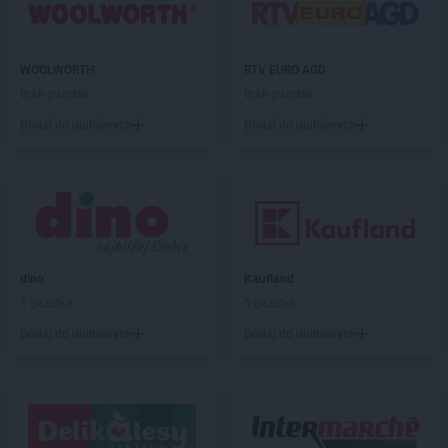
JYSK
Limanowa
JYSK
Lisowice
JYSK
Lubartów
WOOLWORTH
RTV EURO AGD
JYSK
Lubawa
Brak gazetek
Brak gazetek
JYSK
Lubin
JYSK
Lublin
Dodaj do ulubionych
Dodaj do ulubionych
JYSK
Marki
JYSK
Miechów
JYSK
Międzyrzec Podlaski
JYSK
Mielec
JYSK
Milanówek
dino
Kaufland
JYSK
Miłków
1 gazetka
5 gazetek
JYSK
Mława
JYSK
Modlniczka
Dodaj do ulubionych
Dodaj do ulubionych
JYSK
Mrągowo
JYSK
Mysłowice
JYSK
Myszków
JYSK
Nakło nad Notecią