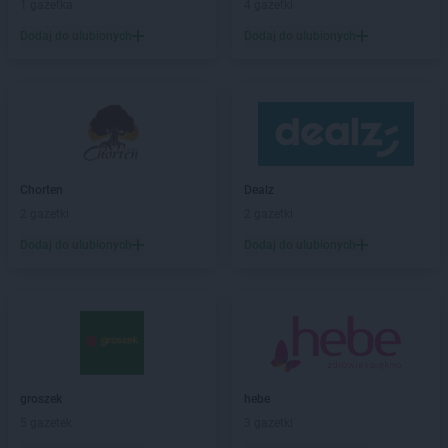
1 gazetka
4 gazetki
JYSK
Ełk
Dodaj do ulubionych
Dodaj do ulubionych
JYSK
F206
JYSK
Garwolin
JYSK
Gdańsk
JYSK
Gdynia
JYSK
Giżycko
JYSK
Gliwice
Chorten
Dealz
JYSK
Głogów
2 gazetki
2 gazetki
JYSK
Gniezno
Dodaj do ulubionych
Dodaj do ulubionych
JYSK
Goleniów
JYSK
Górka
JYSK
Gorlice
JYSK
Gorzów Wielkopolski
JYSK
Gostyń
JYSK
Gostynin
groszek
hebe
JYSK
Grajewo
5 gazetek
3 gazetki
JYSK
Grodzisk Mazowiecki