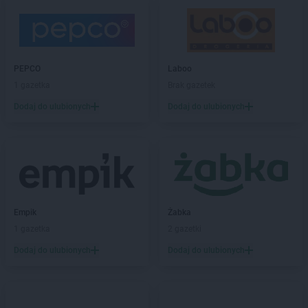
JYSK
Koziegłowy
JYSK
Kraków
JYSK
Kraśnik
JYSK
Krosno
PEPCO
Laboo
JYSK
Kutno
1 gazetka
Brak gazetek
JYSK
Kwidzyn
Dodaj do ulubionych
Dodaj do ulubionych
JYSK
Łany
JYSK
Łęczna
JYSK
Łódź
JYSK
Łomianki
JYSK
Łomża
JYSK
Łowicz
Empik
Żabka
JYSK
Łubna
1 gazetka
2 gazetki
JYSK
Łuków
Dodaj do ulubionych
Dodaj do ulubionych
JYSK
Lębork
JYSK
Legnica
JYSK
Leszno