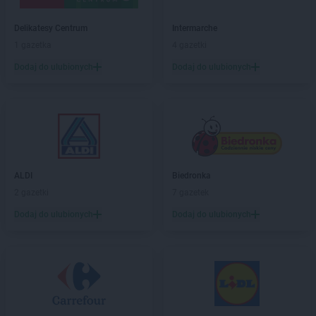
JYSK
Namysłów
JYSK
Delikatesy Centrum
Nowa Sól
Intermarche
JYSK
1 gazetka
Nowa Wieś
4 gazetki
JYSK
Nowy Dwór Mazowiecki
Dodaj do ulubionych
Dodaj do ulubionych
JYSK
Nowy Sącz
JYSK
Nowy Targ
JYSK
Nowy Tomyśl
JYSK
Nysa
JYSK
Oborniki
JYSK
Oława
ALDI
Biedronka
JYSK
Olecko
2 gazetki
7 gazetek
JYSK
Oleśnica
Dodaj do ulubionych
Dodaj do ulubionych
JYSK
Olkusz
JYSK
Olsztyn
JYSK
Opole
JYSK
Ostrołęka
JYSK
Ostrów Wielkopolski
JYSK
Ostrowiec Świętokrzyski