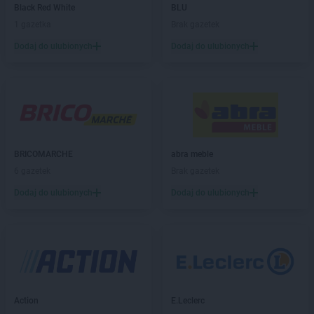
JYSK
Brzesko
Black Red White
BLU
JYSK
Bydgoszcz
1 gazetka
Brak gazetek
JYSK
Bytom
Dodaj do ulubionych
Dodaj do ulubionych
JYSK
Bytów
JYSK
Chełm
JYSK
Chojnice
JYSK
Chorzów
JYSK
Chrzanów
JYSK
Ciechanów
BRICOMARCHE
abra meble
JYSK
Cieszyn
6 gazetek
Brak gazetek
JYSK
Czechowice-Dziedzice
Dodaj do ulubionych
Dodaj do ulubionych
JYSK
Częstochowa
JYSK
Dąbrowa Górnicza
JYSK
Dębica
JYSK
Działdowo
JYSK
Dzierżoniów
Action
E.Leclerc
JYSK
Elbląg