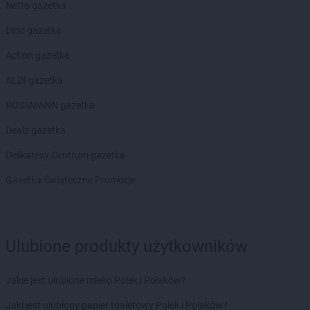
Netto gazetka
JYSK
Sanok
JYSK
Sępólno Krajeńskie
Dino gazetka
JYSK
Siedlce
Action gazetka
JYSK
Sieradz
JYSK
Sierpc
ALDI gazetka
JYSK
Skarżysko-Kamienna
ROSSMANN gazetka
JYSK
Skierniewice
JYSK
Sławno
Dealz gazetka
JYSK
Słupca
Delikatesy Centrum gazetka
JYSK
Słupsk
JYSK
Sokołów Podlaski
Gazetka Świąteczne Promocje
JYSK
Sosnowiec
JYSK
Stalowa Wola
JYSK
Stara Iwiczna
JYSK
Starachowice
Ulubione produkty użytkowników
JYSK
Stare Miasto
JYSK
Stargard
Jakie jest ulubione mleko Polek i Polaków?
JYSK
Starogard Gdański
JYSK
Jaki jest ulubiony papier toaletowy Polek i Polaków?
Staszów