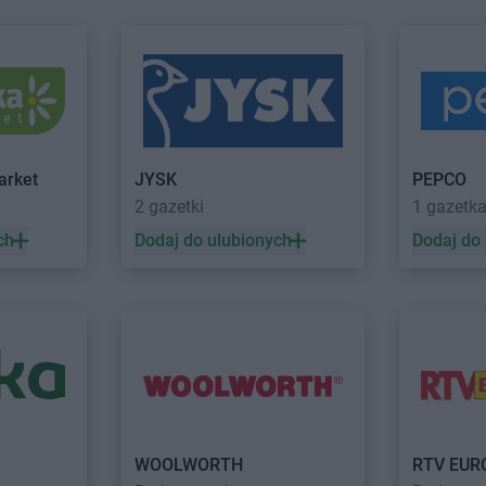
ielkopolska
Intermarche
Świdwin
Intermarche
a
Intermarche
Świebodzice
Intermarche
Trzebinia
Intermarche
tów
Intermarche
Trzebnica
owo
Intermarche
Wieluń
Intermarche
ka
Intermarche
Wieruszów
Intermarche
arket
JYSK
PEPCO
2 gazetki
1 gazetk
ń
Intermarche
Zielona Góra
ch
Dodaj do ulubionych
Dodaj do
a Wola
Intermarche
Złocieniec
WOOLWORTH
RTV EUR