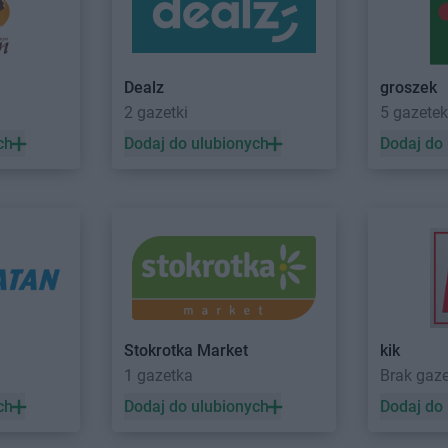
chód
Intermarche
Milicz
Intermarche
zecz
Intermarche
Mława
Intermarche
uda
Intermarche
Nowa Sól
Intermarche
Dealz
groszek
a
Intermarche
Orzesze
Intermarche
2 gazetki
5 gazetek
Intermarche
Ostróda
Intermarche
ch
Dodaj do ulubionych
Dodaj do
ca
Intermarche
Ostrów Wielkopolski
Intermarche
Polkowice
Intermarche
-Zdrój
Intermarche
Poznań
Intermarche
Intermarche
Przemków
Intermarche
in
Intermarche
Rawicz
Intermarche
azowiecka
Intermarche
Ruda Śląska
Intermarche
Intermarche
Starogard Gdański
Intermarche
Stokrotka Market
kik
Intermarche
Strzegom
Intermarche
1 gazetka
Brak gaz
 Wola
Intermarche
Strzelce Krajeńskie
Intermarche
ch
Dodaj do ulubionych
Dodaj do
iasto
Intermarche
Sucha Beskidzka
Intermarche