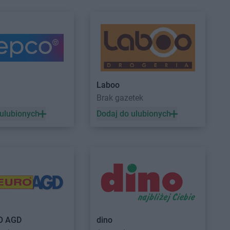
Świebodzin
Turek
Wołów
Intermarche
Września
Wolsztyn
Intermarche
Wschowa
Laboo
a
Brak gazetek
 ulubionych
Dodaj do ulubionych
O AGD
dino