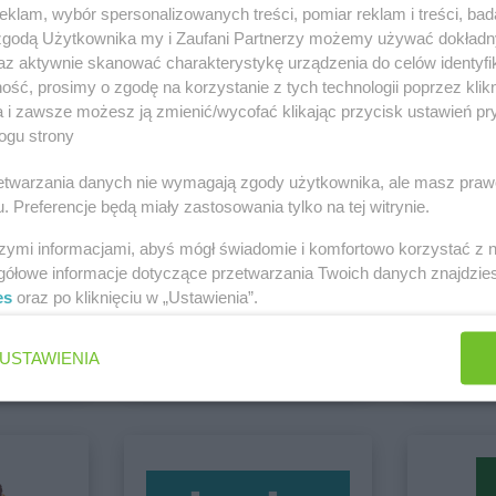
klam, wybór spersonalizowanych treści, pomiar reklam i treści, bad
 zgodą Użytkownika my i Zaufani Partnerzy możemy używać dokład
az aktywnie skanować charakterystykę urządzenia do celów identyfi
azy
Intermarche
Góra
Intermarche
i Zamość
ść, prosimy o zgodę na korzystanie z tych technologii poprzez klikn
Intermarche
Zobacz wszystkie sklepy
Gorzów Wielkopolski
Wielkopolski
a i zawsze możesz ją zmienić/wycofać klikając przycisk ustawień pr
w
Intermarche
Gostyń
Intermarche
ogu strony
obrzyń
Intermarche
rzetwarzania danych nie wymagają zgody użytkownika, ale masz praw
. Preferencje będą miały zastosowania tylko na tej witrynie.
Intermarche
Jawor
Intermarche
szymi informacjami, abyś mógł świadomie i komfortowo korzystać z
gółowe informacje dotyczące przetwarzania Twoich danych znajdzi
rk
Intermarche
Kołobrzeg
Intermarche
es
oraz po kliknięciu w „Ustawienia”.
BRICOMARCHE
abra meb
Intermarche
Konin
Intermarche
6 gazetek
Brak gaz
zowa
Intermarche
Kosakowo
Intermarche
USTAWIENIA
ch
Dodaj do ulubionych
Dodaj do
Intermarche
Lipno
Intermarche
Intermarche
Lubań
Intermarche