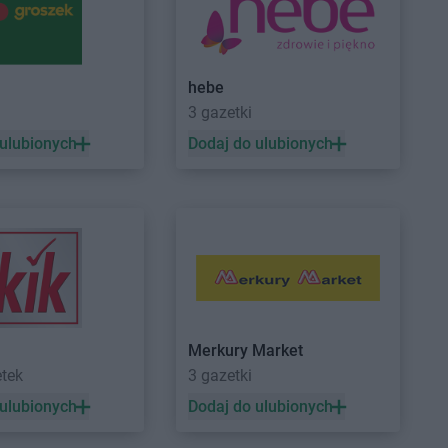
Mogilno
Myślibórz
Nowogard
Intermarche
Nowy Tomyśl
hebe
Ostrzeszów
3 gazetki
Ozorków
 ulubionych
Dodaj do ulubionych
Przeworsk
Intermarche
Pułtusk
Pszczyna
Puck
Ryki
Rzeszów
Sulechów
Intermarche
Szczytno
Merkury Market
Sulęcin
Intermarche
Szprotawa
etek
3 gazetki
Szczecin
 ulubionych
Dodaj do ulubionych
Szczecinek