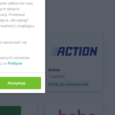
anie odbiorców oraz
nych danych
kacji. Ponieważ
Grodzisk
Intermarche
Gryfice
ięcie „Akceptuję”.
Intermarche
Gryfino
ywatności znajdujący
Grójec
Grudziądz
o sprzeciwić się
Jelcz-Laskowice
Intermarche
Jelenia Góra
 naszych serwisów
esz w
Polityce
Kostrzyn nad Odrą
Intermarche
Krynica-Zdrój
le
Action
Koszarówka
Intermarche
Krzeszowice
etek
2 gazetki
Krotoszyn
Intermarche
Kwidzyn
Akceptuję
 ulubionych
Dodaj do ulubionych
Luboń
Lubsko