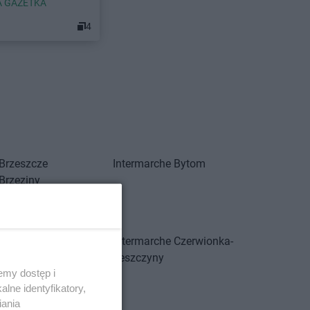
 GAZETKA
4
Brzeszcze
Intermarche
Bytom
Brzeziny
Bukowno
Bystrzyca Kłodzka
Cieszyn
Intermarche
Czerwionka-
Czarnków
Leszczyny
emy dostęp i
Działdowo
lne identyfikatory,
Dzierżoniów
iania