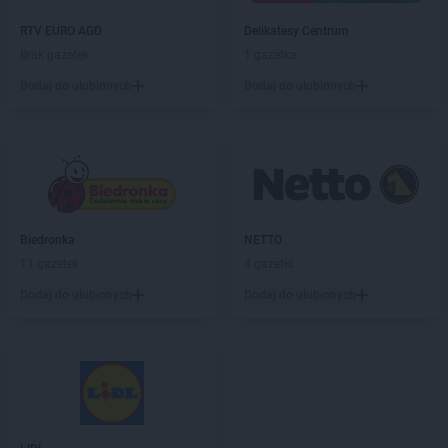
hebe
Krasne
hebe
Krosno
RTV EURO AGD
Delikatesy Centrum
hebe
Krotoszyn
Brak gazetek
1 gazetka
hebe
Kwidzyn
Dodaj do ulubionych
Dodaj do ulubionych
hebe
Łask
hebe
Łęczna
hebe
Łódź
hebe
Łomianki
hebe
Łomża
hebe
Łowicz
Biedronka
NETTO
11 gazetek
4 gazetki
hebe
Lębork
Dodaj do ulubionych
Dodaj do ulubionych
hebe
Legionowo
hebe
Legnica
hebe
Leszno
hebe
Lipienice
hebe
Lubań
hebe
Lubartów
hebe
Lubin