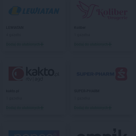
hebe
Głogów
hebe
Gniezno
hebe
Gorlice
LEWIATAN
Koliber
hebe
Gorzów Wielkopolski
4 gazetki
1 gazetka
hebe
Grajewo
hebe
Grójec
Dodaj do ulubionych
Dodaj do ulubionych
hebe
Grudziądz
hebe
Gryfino
hebe
Gubin
hebe
Hajnówka
hebe
Hrubieszów
kakto.pl
SUPER-PHARM
hebe
Iława
1 gazetka
1 gazetka
hebe
Inowrocław
Dodaj do ulubionych
Dodaj do ulubionych
hebe
Janki
hebe
Jarocin
hebe
Jarosław