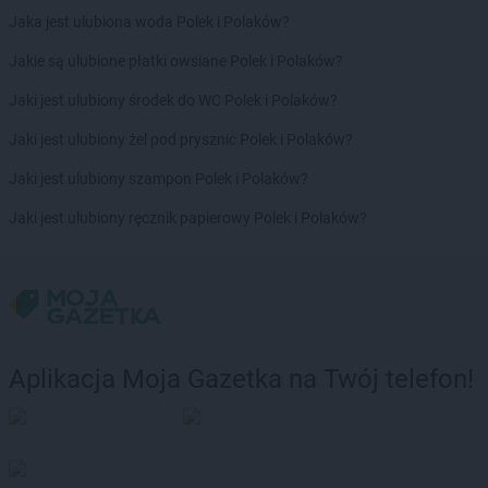
hebe
Rawa Mazowiecka
Jaka jest ulubiona woda Polek i Polaków?
hebe
Rawicz
hebe
Reda
Jakie są ulubione płatki owsiane Polek i Polaków?
hebe
Rumia
Jaki jest ulubiony środek do WC Polek i Polaków?
hebe
Ruszowice
hebe
Rybnik
Jaki jest ulubiony żel pod prysznic Polek i Polaków?
hebe
Rzeszów
Jaki jest ulubiony szampon Polek i Polaków?
hebe
Sandomierz
Jaki jest ulubiony ręcznik papierowy Polek i Polaków?
hebe
Sędziszów Małopolski
hebe
Siedlce
hebe
Sieradz
hebe
Sierpc
hebe
Skarżysko-Kamienna
hebe
Skierniewice
Aplikacja Moja Gazetka na Twój telefon!
hebe
Słupsk
hebe
Sokółka
hebe
Sokołów Podlaski
hebe
Solec Kujawski