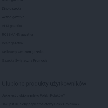
hebe
Pisz
hebe
Plaza
Dino gazetka
hebe
Płock
Action gazetka
hebe
Police
hebe
Polkowice
ALDI gazetka
hebe
Poznań
ROSSMANN gazetka
hebe
Pruszcz Gdański
hebe
Pruszków
Dealz gazetka
hebe
Przasnysz
Delikatesy Centrum gazetka
hebe
Przemyśl
hebe
Pszczyna
Gazetka Świąteczne Promocje
hebe
Puławy
hebe
Pułtusk
hebe
Racibórz
Ulubione produkty użytkowników
hebe
Radom
hebe
Radomsko
Jakie jest ulubione mleko Polek i Polaków?
hebe
Radzymin
hebe
Radzyń Podlaski
Jaki jest ulubiony papier toaletowy Polek i Polaków?