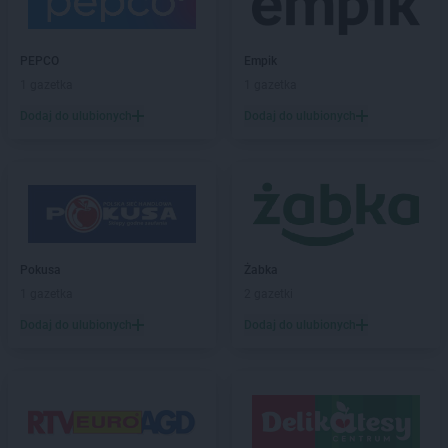
hebe
Jastrzębie-Zdrój
hebe
Jawor
hebe
Jelenia Góra
PEPCO
Empik
1 gazetka
1 gazetka
hebe
Kalisz
Dodaj do ulubionych
Dodaj do ulubionych
hebe
Katowice
hebe
Kędzierzyn-Koźle
hebe
Kętrzyn
hebe
Kielce
hebe
Kłodzko
hebe
Konin
hebe
Kosakowo
Pokusa
Żabka
hebe
Kościerzyna
1 gazetka
2 gazetki
hebe
Kostrzyn
Dodaj do ulubionych
Dodaj do ulubionych
hebe
Kostrzyn nad Odrą
hebe
Koszalin
hebe
Koziegłowy
hebe
Kozienice
hebe
Kraków