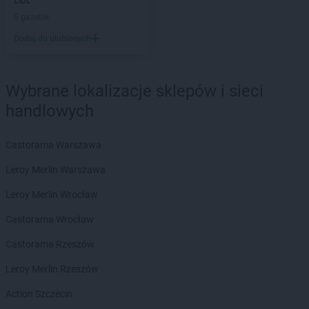
LIDL
hebe
Lublin
5 gazetek
hebe
Lubliniec
Dodaj do ulubionych
hebe
Mielec
hebe
Mikołów
Wybrane lokalizacje sklepów i sieci
hebe
Mława
handlowych
hebe
Modlniczka
hebe
Mosty
hebe
Mrągowo
Castorama Warszawa
hebe
Myślibórz
Leroy Merlin Warszawa
hebe
Nakło nad Notecią
Leroy Merlin Wrocław
hebe
Namysłów
hebe
Castorama Wrocław
Nowa Sól
hebe
Nowy Dwór Mazowiecki
Castorama Rzeszów
hebe
Nowy Rynek
hebe
Leroy Merlin Rzeszów
Nowy Sącz
hebe
Nowy Targ
Action Szczecin