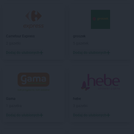
hebe
Chorzów
hebe
Ciechanów
hebe
Cieszyn
hebe
Czeladź
hebe
Częstochowa
Carrefour Express
groszek
2 gazetki
5 gazetek
hebe
Dąbrowa Górnicza
hebe
Dębica
Dodaj do ulubionych
Dodaj do ulubionych
hebe
Dęblin
hebe
Działdowo
hebe
Dzierżoniów
hebe
Elbląg
hebe
Ełk
Gama
hebe
hebe
Garwolin
1 gazetka
3 gazetki
hebe
Gdańsk
Dodaj do ulubionych
Dodaj do ulubionych
hebe
Gdynia
hebe
Giżycko
hebe
Gliwice