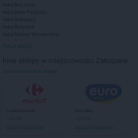
hebe
Bia¿ystok
hebe
Biała Podlaska
hebe
Białogard
hebe
Białystok
hebe
Bielany Wrocławskie
hebe
Bielawa
Pokaż więcej
hebe
Bielsko-Biała
hebe
Biłgoraj
Inne sklepy w miejscowości Zakopane
hebe
Bochnia
hebe
Zobacz wszystkie sklepy
Bolesławiec
hebe
Brzeg
hebe
Budzistowo
hebe
Busko-Zdrój
hebe
Bydgoszcz
hebe
Bytom
Carrefour Market
Euro Sklep
7 gazetek
5 gazetek
hebe
Chełm
hebe
Chełmno
Dodaj do ulubionych
Dodaj do ulubionych
hebe
Chodzież