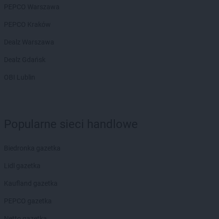
hebe
Oława
PEPCO Warszawa
hebe
Olecko
PEPCO Kraków
hebe
Oleśnica
hebe
Olsztyn
Dealz Warszawa
hebe
Opoczno
Dealz Gdańsk
hebe
Opole
hebe
Ostróda
OBI Lublin
hebe
Ostrołęka
hebe
Ostrów Wielkopolski
hebe
Oświęcim
hebe
Otwock
Popularne sieci handlowe
hebe
Ozorków
Biedronka gazetka
hebe
Pabianice
hebe
Piaseczno
Lidl gazetka
hebe
Piastów
Kaufland gazetka
hebe
Piekary Śląskie
hebe
Piła
PEPCO gazetka
hebe
Piotrków Trybunalski
Netto gazetka