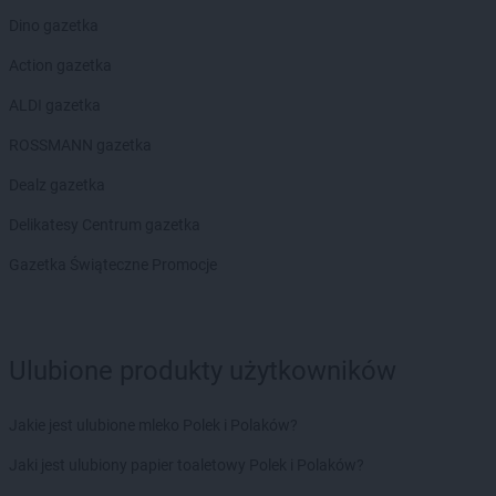
LEWIATAN
Biesal
Dino gazetka
LEWIATAN
Bieżuń
Action gazetka
LEWIATAN
Bilcza
LEWIATAN
Biłgoraj
ALDI gazetka
LEWIATAN
Biórków Wielki
ROSSMANN gazetka
LEWIATAN
Biskupice
LEWIATAN
Biskupie-Kolonia
Dealz gazetka
LEWIATAN
Biskupiec
Delikatesy Centrum gazetka
LEWIATAN
Biszcza
LEWIATAN
Bisztynek
Gazetka Świąteczne Promocje
LEWIATAN
Bładnice Dolne
LEWIATAN
Błażek
LEWIATAN
Blizne
LEWIATAN
Bobolice
Ulubione produkty użytkowników
LEWIATAN
Bobrek
LEWIATAN
Bobrowa
Jakie jest ulubione mleko Polek i Polaków?
LEWIATAN
Bobrowniki
Jaki jest ulubiony papier toaletowy Polek i Polaków?
LEWIATAN
Bochnia
LEWIATAN
Bodzanów