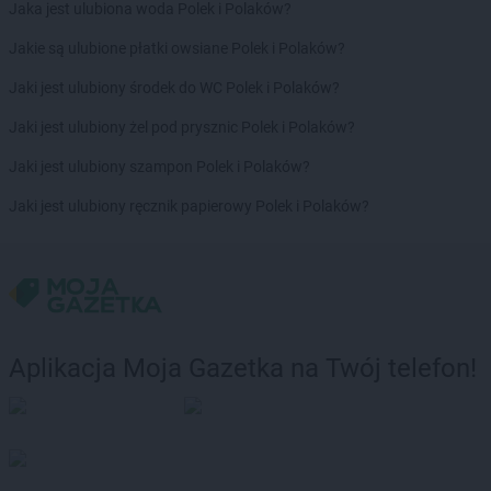
Jaka jest ulubiona woda Polek i Polaków?
LEWIATAN
Bodzechów
Jakie są ulubione płatki owsiane Polek i Polaków?
LEWIATAN
Bodzentyn
LEWIATAN
Bogumiłowice
Jaki jest ulubiony środek do WC Polek i Polaków?
LEWIATAN
Bojano
Jaki jest ulubiony żel pod prysznic Polek i Polaków?
LEWIATAN
Bojszowy
LEWIATAN
Bolechowice
Jaki jest ulubiony szampon Polek i Polaków?
LEWIATAN
Bolesław
Jaki jest ulubiony ręcznik papierowy Polek i Polaków?
LEWIATAN
Bolesławiec
LEWIATAN
Bolestraszyce
LEWIATAN
Boleszkowice
LEWIATAN
Bolków
LEWIATAN
Bolszewo
LEWIATAN
Bondyrz
Aplikacja Moja Gazetka na Twój telefon!
LEWIATAN
Borki
LEWIATAN
Borki Wielkie
LEWIATAN
Boronów
LEWIATAN
Borowa
LEWIATAN
Borowe