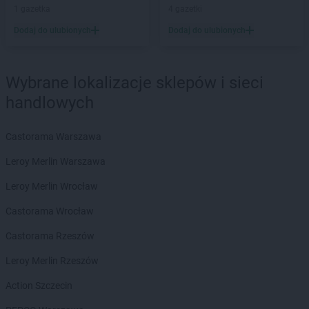
1 gazetka
4 gazetki
LEWIATAN
Barlinek
Dodaj do ulubionych
Dodaj do ulubionych
LEWIATAN
Bartniczka
LEWIATAN
Bartoszyce
LEWIATAN
Barwałd Dolny
Wybrane lokalizacje sklepów i sieci
LEWIATAN
Barwice
LEWIATAN
Batorz
handlowych
LEWIATAN
Bębło
LEWIATAN
Będzin
Castorama Warszawa
LEWIATAN
Bejsce
Leroy Merlin Warszawa
LEWIATAN
Bełk
LEWIATAN
Bełżyce
Leroy Merlin Wrocław
LEWIATAN
Benice
Castorama Wrocław
LEWIATAN
Bęsia
LEWIATAN
Bestwina
Castorama Rzeszów
LEWIATAN
Bestwinka
Leroy Merlin Rzeszów
LEWIATAN
Biadoliny Szlacheckie
LEWIATAN
Biała
Action Szczecin
LEWIATAN
Biała Druga