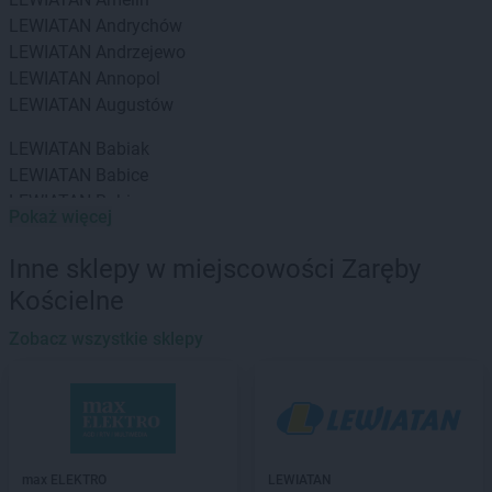
LEWIATAN
Andrychów
LEWIATAN
Andrzejewo
LEWIATAN
Annopol
LEWIATAN
Augustów
LEWIATAN
Babiak
LEWIATAN
Babice
LEWIATAN
Babin
Pokaż więcej
LEWIATAN
Baborów
LEWIATAN
Baboszewo
Inne sklepy w miejscowości Zaręby
LEWIATAN
Baciuty
Kościelne
LEWIATAN
Bąkowo
LEWIATAN
Baligród
Zobacz wszystkie sklepy
LEWIATAN
Balin
LEWIATAN
Banino
LEWIATAN
Baranowo
LEWIATAN
Barcino
LEWIATAN
Barczewo
max ELEKTRO
LEWIATAN
LEWIATAN
Bargłów Kościelny