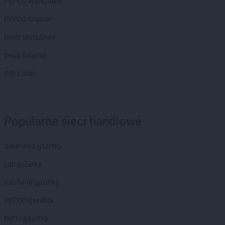
PEPCO Warszawa
LEWIATAN
Biała Piska
LEWIATAN
Biała Podlaska
PEPCO Kraków
LEWIATAN
Białaczów
Dealz Warszawa
LEWIATAN
Białka Tatrzańska
LEWIATAN
Białobłocie
Dealz Gdańsk
LEWIATAN
Białobrzegi
OBI Lublin
LEWIATAN
Białogóra
LEWIATAN
Białopole
LEWIATAN
Biały Bór
LEWIATAN
Biały Kościół
Popularne sieci handlowe
LEWIATAN
Białystok
LEWIATAN
Bielkówko
Biedronka gazetka
LEWIATAN
Bielsk
LEWIATAN
Bielsko-Biała
Lidl gazetka
LEWIATAN
Bieńkowice
Kaufland gazetka
LEWIATAN
Bierawa
LEWIATAN
Biernatki
PEPCO gazetka
LEWIATAN
Bieruń
Netto gazetka
LEWIATAN
Bierzewice