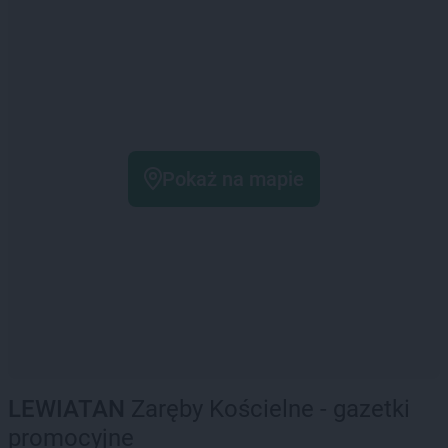
Pokaż na mapie
LEWIATAN
Zaręby Kościelne - gazetki
promocyjne