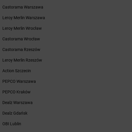
Żabka
Borówiec
Castorama Warszawa
Żabka
Borówno
Żabka
Borowo
Leroy Merlin Warszawa
Żabka
Boruja Kościelna
Leroy Merlin Wrocław
Żabka
Borzęcin Duży
Żabka
Borzygniew
Castorama Wrocław
Żabka
Borzytuchom
Castorama Rzeszów
Żabka
Boża Wola
Żabka
Bralin
Leroy Merlin Rzeszów
Żabka
Branice
Action Szczecin
Żabka
Braniewo
Żabka
Brańsk
PEPCO Warszawa
Żabka
Brenna
PEPCO Kraków
Żabka
Brodnica
Żabka
Brodnica Górna
Dealz Warszawa
Żabka
Brodowo
Dealz Gdańsk
Żabka
Brody
Żabka
Brojce
OBI Lublin
Żabka
Bronina