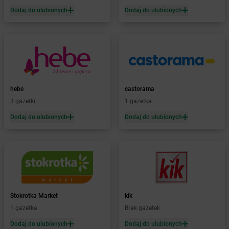
Żabka
Barniewice
Dodaj do ulubionych
Dodaj do ulubionych
Żabka
Bartąg
Żabka
Bartoszyce
Żabka
Baruchowo
Żabka
Barwałd Średni
Żabka
Barwice
Żabka
Bażanowice
hebe
castorama
Żabka
Bęczków
3 gazetki
1 gazetka
Żabka
Będzin
Dodaj do ulubionych
Dodaj do ulubionych
Żabka
Bełchatów
Żabka
Bełsznica
Żabka
Bełżyce
Żabka
Bestwina
Żabka
Bestwinka
Żabka
Bezrzecze
Żabka
BG1
Stokrotka Market
kik
Żabka
Biała
1 gazetka
Brak gazetek
Żabka
Biała Druga
Dodaj do ulubionych
Dodaj do ulubionych