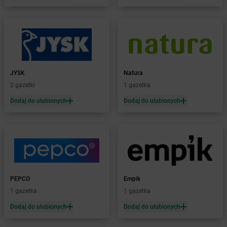
Żabka
Biała Piska
Żabka
Biała Podlaska
Żabka
Biała Rawska
Żabka
Białe Błota
Żabka
Białka
Żabka
Białka Tatrzańska
JYSK
Natura
Żabka
Białobrzegi
2 gazetki
1 gazetka
Żabka
Bialogard
Żabka
Białogóra
Dodaj do ulubionych
Dodaj do ulubionych
Żabka
Białośliwie
Żabka
Białowieża
Żabka
Biały Dunajec
Żabka
Białystok
Żabka
Bibice
Żabka
Biczyce Dolne
PEPCO
Empik
Żabka
Biecz
1 gazetka
1 gazetka
Żabka
Biedrusko
Dodaj do ulubionych
Dodaj do ulubionych
Żabka
Bielany Wrocławskie
Żabka
Bielawa