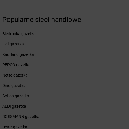
Żabka
Brudzeń Duży
Żabka
Bruskowo Wielkie
Popularne sieci handlowe
Żabka
Brusy
Żabka
Brwinów
Żabka
Brynica
Biedronka gazetka
Żabka
Brzączowice
Lidl gazetka
Żabka
Brzeg
Żabka
Brzeg Dolny
Kaufland gazetka
Żabka
Brześć Kujawski
PEPCO gazetka
Żabka
Brzesko
Żabka
Brzeszcze
Netto gazetka
Żabka
Brzezia Łąka
Dino gazetka
Żabka
Brzeziny
Żabka
Brzezna
Action gazetka
Żabka
Brzeźnica
ALDI gazetka
Żabka
Brzeźnio
Żabka
Brzezowa
ROSSMANN gazetka
Żabka
Brzezówka
Dealz gazetka