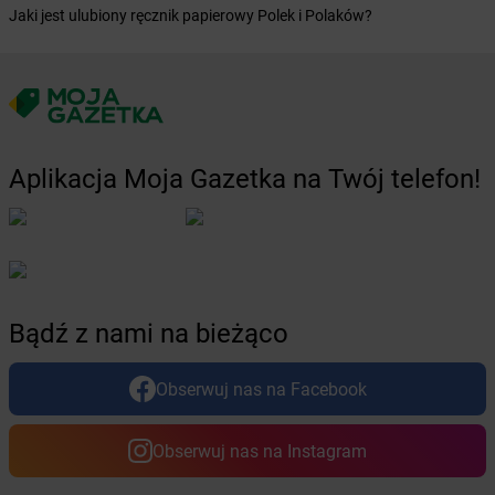
Żabka
Bycina
Jaki jest ulubiony ręcznik papierowy Polek i Polaków?
Żabka
Byczyna
Żabka
Bydgoszcz
Żabka
Bydlin
Żabka
Bydlino
Żabka
Bystra
Żabka
Bystra Podhalańska
Aplikacja Moja Gazetka na Twój telefon!
Żabka
Bystry
Żabka
Bystrzyca
Żabka
Bystrzyca Kłodzka
Żabka
Bytom
Żabka
Bytów
Bądź z nami na bieżąco
Żabka
Cedynia
Żabka
Cegłów
Obserwuj nas na Facebook
Żabka
Cekcyn
Żabka
Ceków
Obserwuj nas na Instagram
Żabka
Celestynów
Żabka
Cerekwica