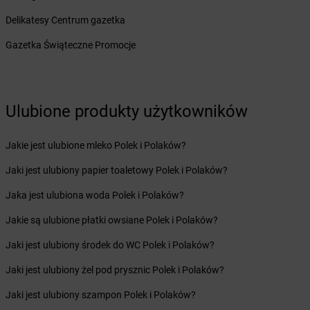
Żabka
Brzoskwinia
Żabka
Brzostek
Delikatesy Centrum gazetka
Żabka
Brzoza
Gazetka Świąteczne Promocje
Żabka
Brzozów
Żabka
Brzozówka
Żabka
Bucz
Żabka
Buczkowice
Ulubione produkty użytkowników
Żabka
Budziechów
Żabka
Budziszewice
Jakie jest ulubione mleko Polek i Polaków?
Żabka
Budzów
Żabka
Budzyń
Jaki jest ulubiony papier toaletowy Polek i Polaków?
Żabka
Bujaków
Jaka jest ulubiona woda Polek i Polaków?
Żabka
Buk
Żabka
Bukowiec
Jakie są ulubione płatki owsiane Polek i Polaków?
Żabka
Bukowina Tatrzańska
Jaki jest ulubiony środek do WC Polek i Polaków?
Żabka
Bukowno
Żabka
Bulowice
Jaki jest ulubiony żel pod prysznic Polek i Polaków?
Żabka
Busko-Zdrój
Jaki jest ulubiony szampon Polek i Polaków?
Żabka
Bychawa