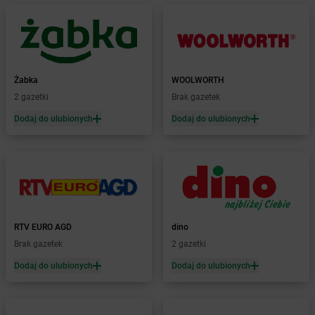
Żabka
Bielsk
Żabka
Bielsk Podlaski
Żabka
Bielsko
Żabka
Bielsko-Biała
Żabka
Bieniewice
Żabka
WOOLWORTH
Żabka
Bieruń
2 gazetki
Brak gazetek
Żabka
Biery
Dodaj do ulubionych
Dodaj do ulubionych
Żabka
Bieżuń
Żabka
Bilcza
Żabka
Biłgoraj
Żabka
Biórków Mały
Żabka
Biskupice
Żabka
Biskupiec
Żabka
Biskupów
RTV EURO AGD
dino
Żabka
Blachownia
Brak gazetek
2 gazetki
Żabka
Błażejewo
Dodaj do ulubionych
Dodaj do ulubionych
Żabka
Błażowa
Żabka
Blizne Łaszczyńskiego
Żabka
Bliżyn