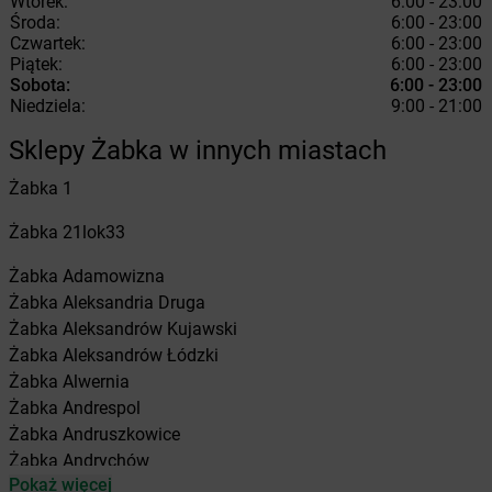
Wtorek:
6:00 - 23:00
Środa:
6:00 - 23:00
Czwartek:
6:00 - 23:00
Piątek:
6:00 - 23:00
Sobota:
6:00 - 23:00
Niedziela:
9:00 - 21:00
Sklepy Żabka w innych miastach
Żabka
1
Żabka
21lok33
Żabka
Adamowizna
Żabka
Aleksandria Druga
Żabka
Aleksandrów Kujawski
Żabka
Aleksandrów Łódzki
Żabka
Alwernia
Żabka
Andrespol
Żabka
Andruszkowice
Żabka
Andrychów
Pokaż więcej
Żabka
Antonie