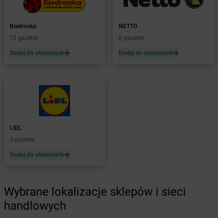
Żabka
Bohater
Żabka
Bojano
Żabka
Bojszowy
Biedronka
NETTO
Żabka
Bolechowo
12 gazetek
6 gazetek
Żabka
Bolęcin
Dodaj do ulubionych
Dodaj do ulubionych
Żabka
Bolesław
Żabka
Bolesławiec
Żabka
Bolewice
Żabka
Bolków
Żabka
Bolszewo
Żabka
Bońki
LIDL
Żabka
Borawe
5 gazetek
Żabka
Borek Stary
Żabka
Borek Wielkopolski
Dodaj do ulubionych
Żabka
Borkowo
Żabka
Borne Sulinowo
Żabka
Boronów
Wybrane lokalizacje sklepów i sieci
Żabka
Borowa
handlowych
Żabka
Borowianka