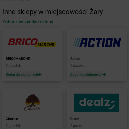
Żabka
Augustów
Inne sklepy w miejscowości Żary
Żabka
Automat
Zobacz wszystkie sklepy
Żabka
Babica
Żabka
Babice Nowe
Żabka
Babimost
Żabka
Baborów
Żabka
Baboszewo
Żabka
Bachowice
BRICOMARCHE
Action
Żabka
Bądkowo
7 gazetek
1 gazetka
Żabka
Bąków
Dodaj do ulubionych
Dodaj do ulubionych
Żabka
Bałtów
Żabka
Banino
Żabka
Baniocha
Żabka
Baranowo
Żabka
Barcin
Żabka
Barczewo
Chorten
Dealz
Żabka
Bardo
2 gazetki
2 gazetki
Żabka
Barlinek