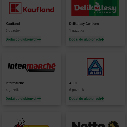
Żabka
Blok Dobryszyce
Żabka
Błonie
Żabka
Bobolice
Kaufland
Delikatesy Centrum
Żabka
Bobolin
5 gazetek
1 gazetka
Żabka
Bobowa
Żabka
Bobrek
Dodaj do ulubionych
Dodaj do ulubionych
Żabka
Bobrowniki
Żabka
Bochnia
Żabka
Bodzechów
Żabka
Bodzentyn
Żabka
Bogatki
Żabka
Bogatynia
Intermarche
ALDI
Żabka
Bogdaniec
4 gazetki
6 gazetek
Żabka
Bogdanowo
Dodaj do ulubionych
Dodaj do ulubionych
Żabka
Boguchwała
Żabka
Boguchwałowice
Żabka
Boguszów-Gorce
Żabka
Boguszyce