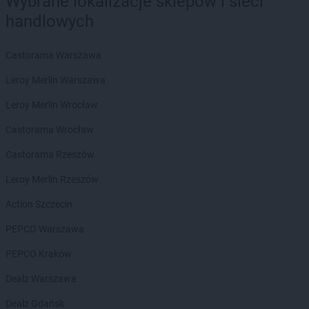
Wybrane lokalizacje sklepów i sieci
LEWIATAN
Bieżuń
handlowych
LEWIATAN
Bilcza
LEWIATAN
Biłgoraj
Castorama Warszawa
LEWIATAN
Biórków Wielki
LEWIATAN
Biskupice
Leroy Merlin Warszawa
LEWIATAN
Biskupie-Kolonia
Leroy Merlin Wrocław
LEWIATAN
Biskupiec
LEWIATAN
Biszcza
Castorama Wrocław
LEWIATAN
Bisztynek
Castorama Rzeszów
LEWIATAN
Bładnice Dolne
LEWIATAN
Błażek
Leroy Merlin Rzeszów
LEWIATAN
Blizne
Action Szczecin
LEWIATAN
Bobolice
LEWIATAN
Bobrek
PEPCO Warszawa
LEWIATAN
Bobrowa
PEPCO Kraków
LEWIATAN
Bobrowniki
LEWIATAN
Bochnia
Dealz Warszawa
LEWIATAN
Bodzanów
Dealz Gdańsk
LEWIATAN
Bodzechów