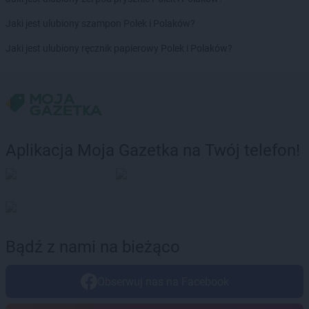
LEWIATAN
Brudzowice
LEWIATAN
Brusy
Jaki jest ulubiony szampon Polek i Polaków?
LEWIATAN
Brwilno
Jaki jest ulubiony ręcznik papierowy Polek i Polaków?
LEWIATAN
Brzeg
LEWIATAN
Brzemiona
LEWIATAN
Brześć Kujawski
LEWIATAN
Brzesko
LEWIATAN
Brzeziny
LEWIATAN
Brzeziny-Kolonia
Aplikacja Moja Gazetka na Twój telefon!
LEWIATAN
Brzeźnica
LEWIATAN
Brzeźno
LEWIATAN
Brzostowiec
LEWIATAN
Brzozie
LEWIATAN
Brzozów Stary
LEWIATAN
Brzozowica Duża
Bądź z nami na bieżąco
LEWIATAN
Brzyszów
LEWIATAN
Buczkowice
Obserwuj nas na Facebook
LEWIATAN
Budry
LEWIATAN
Budy Kozickie