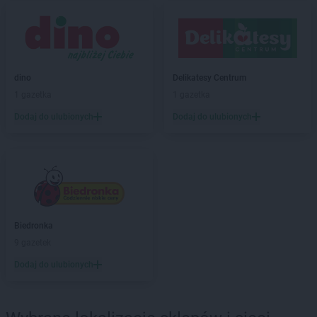
LEWIATAN
Biała Podlaska
LEWIATAN
Białaczów
LEWIATAN
Białka Tatrzańska
LEWIATAN
Białobłocie
LEWIATAN
Białobrzegi
dino
Delikatesy Centrum
LEWIATAN
Białogóra
1 gazetka
1 gazetka
LEWIATAN
Białopole
Dodaj do ulubionych
Dodaj do ulubionych
LEWIATAN
Biały Bór
LEWIATAN
Biały Kościół
LEWIATAN
Białystok
LEWIATAN
Bielkówko
LEWIATAN
Bielsk
LEWIATAN
Bielsko-Biała
LEWIATAN
Bieńkowice
Biedronka
LEWIATAN
Bierawa
9 gazetek
LEWIATAN
Biernatki
Dodaj do ulubionych
LEWIATAN
Bieruń
LEWIATAN
Bierzewice
LEWIATAN
Biesal