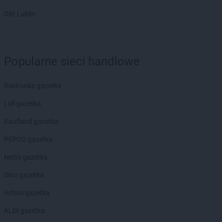
LEWIATAN
Bodzentyn
OBI Lublin
LEWIATAN
Bogumiłowice
LEWIATAN
Bojano
LEWIATAN
Bojszowy
LEWIATAN
Bolechowice
Popularne sieci handlowe
LEWIATAN
Bolesław
LEWIATAN
Bolesławiec
Biedronka gazetka
LEWIATAN
Bolestraszyce
LEWIATAN
Lidl gazetka
Boleszkowice
LEWIATAN
Bolków
Kaufland gazetka
LEWIATAN
Bolszewo
LEWIATAN
PEPCO gazetka
Bondyrz
LEWIATAN
Borki
Netto gazetka
LEWIATAN
Borki Wielkie
LEWIATAN
Dino gazetka
Boronów
LEWIATAN
Borowa
Action gazetka
LEWIATAN
Borowe
LEWIATAN
ALDI gazetka
Borowie