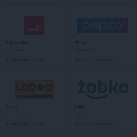
LEWIATAN
Bartniczka
LEWIATAN
Bartoszyce
LEWIATAN
Barwałd Dolny
LEWIATAN
Barwice
LEWIATAN
Batorz
LEWIATAN
Bębło
POLOmarket
PEPCO
LEWIATAN
Będzin
10 gazetek
Brak gazetek
LEWIATAN
Bejsce
Dodaj do ulubionych
Dodaj do ulubionych
LEWIATAN
Bełk
LEWIATAN
Bełżyce
LEWIATAN
Benice
LEWIATAN
Bęsia
LEWIATAN
Bestwina
LEWIATAN
Bestwinka
Laboo
Żabka
LEWIATAN
Biadoliny Szlacheckie
Brak gazetek
2 gazetki
LEWIATAN
Biała
LEWIATAN
Biała Druga
Dodaj do ulubionych
Dodaj do ulubionych
LEWIATAN
Biała Piska