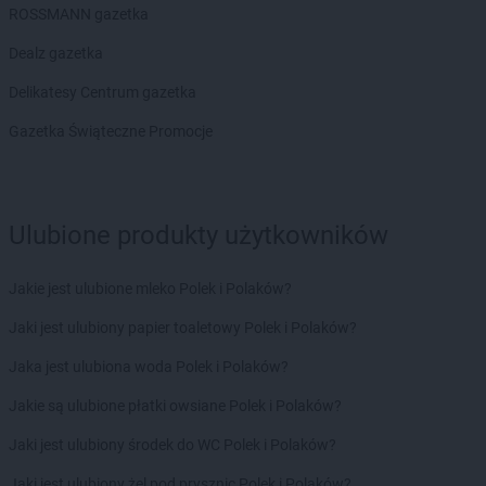
LEWIATAN
Borowno
ROSSMANN gazetka
LEWIATAN
Borowo
LEWIATAN
Dealz gazetka
Borowy Młyn
LEWIATAN
Borucino
Delikatesy Centrum gazetka
LEWIATAN
Borzęcin Mały
LEWIATAN
Gazetka Świąteczne Promocje
Bożejowice
LEWIATAN
Bożepole Wielkie
LEWIATAN
Bożewo
LEWIATAN
Bralin
Ulubione produkty użytkowników
LEWIATAN
Braniewo
LEWIATAN
Bratkowice
LEWIATAN
Brenna
Jakie jest ulubione mleko Polek i Polaków?
LEWIATAN
Brenno
Jaki jest ulubiony papier toaletowy Polek i Polaków?
LEWIATAN
Brodnica
LEWIATAN
Brodnica Górna
Jaka jest ulubiona woda Polek i Polaków?
LEWIATAN
Brodowe Łąki
Jakie są ulubione płatki owsiane Polek i Polaków?
LEWIATAN
Brożec
LEWIATAN
Brudzeń Duży
Jaki jest ulubiony środek do WC Polek i Polaków?
LEWIATAN
Brudzew
Jaki jest ulubiony żel pod prysznic Polek i Polaków?