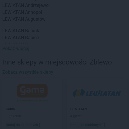
LEWIATAN
Andrzejewo
LEWIATAN
Annopol
LEWIATAN
Augustów
LEWIATAN
Babiak
LEWIATAN
Babice
LEWIATAN
Babin
Pokaż więcej
LEWIATAN
Baborów
LEWIATAN
Baboszewo
Inne sklepy w miejscowości Zblewo
LEWIATAN
Baciuty
LEWIATAN
Zobacz wszystkie sklepy
Bąkowo
LEWIATAN
Baligród
LEWIATAN
Balin
LEWIATAN
Banino
LEWIATAN
Baranowo
LEWIATAN
Barcino
Gama
LEWIATAN
LEWIATAN
Barczewo
1 gazetka
4 gazetki
LEWIATAN
Bargłów Kościelny
Dodaj do ulubionych
Dodaj do ulubionych
LEWIATAN
Barlinek