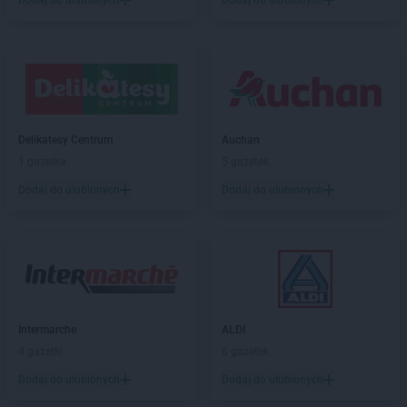
Dodaj do ulubionych
Dodaj do ulubionych
PEPCO
Garwolin
PEPCO
Gaszowice
PEPCO
Gdańsk
PEPCO
Gdów
PEPCO
Gdynia
PEPCO
Giżycko
PEPCO
Gliwice
Delikatesy Centrum
Auchan
PEPCO
Głogów
1 gazetka
5 gazetek
PEPCO
Głogów Małopolski
Dodaj do ulubionych
Dodaj do ulubionych
PEPCO
Głogówek
PEPCO
Główczyce
PEPCO
Głowno
PEPCO
Głubczyce
PEPCO
Głuchołazy
PEPCO
Gniewkowo
Intermarche
ALDI
PEPCO
Gniezno
4 gazetki
6 gazetek
PEPCO
Godów
PEPCO
Gogolin
Dodaj do ulubionych
Dodaj do ulubionych
PEPCO
Gołdap