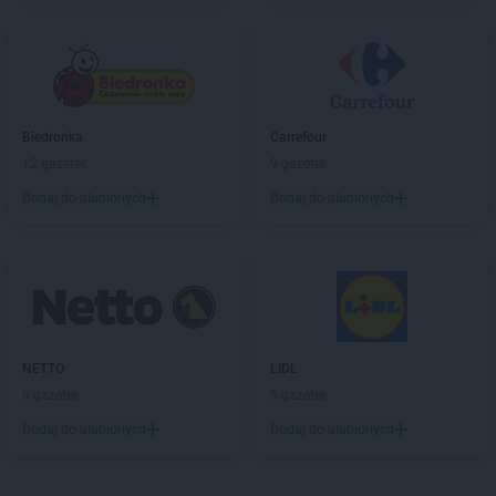
PEPCO
Goleniów
PEPCO
Golina
PEPCO
Golub-Dobrzyń
PEPCO
Góra
PEPCO
Gorlice
Biedronka
Carrefour
PEPCO
Górowo Iławeckie
12 gazetek
9 gazetek
PEPCO
Gorzów Wielkopolski
Dodaj do ulubionych
Dodaj do ulubionych
PEPCO
Gorzyce
PEPCO
Gostyń
PEPCO
Gostynin
PEPCO
Goszczyno
PEPCO
Grajewo
PEPCO
Grodków
PEPCO
Grodzisk Mazowiecki
NETTO
LIDL
PEPCO
Grodzisk Wielkopolski
6 gazetek
5 gazetek
PEPCO
Grójec
Dodaj do ulubionych
Dodaj do ulubionych
PEPCO
Gromnik
PEPCO
Grudziądz
PEPCO
Gryfice