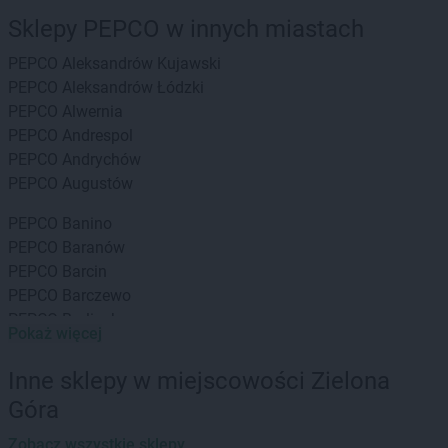
Sklepy PEPCO w innych miastach
PEPCO
Aleksandrów Kujawski
PEPCO
Aleksandrów Łódzki
PEPCO
Alwernia
PEPCO
Andrespol
PEPCO
Andrychów
PEPCO
Augustów
PEPCO
Banino
PEPCO
Baranów
PEPCO
Barcin
PEPCO
Barczewo
PEPCO
Barlinek
Pokaż więcej
PEPCO
Bartoszyce
PEPCO
Barwice
Inne sklepy w miejscowości Zielona
PEPCO
Będzin
Góra
PEPCO
Bełchatów
PEPCO
Bełżyce
Zobacz wszystkie sklepy