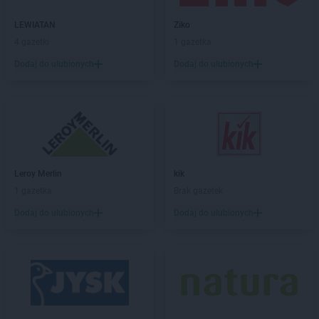
PEPCO
Chodzież
PEPCO
Chojna
LEWIATAN
Ziko
PEPCO
Chojnice
4 gazetki
1 gazetka
PEPCO
Chojnów
Dodaj do ulubionych
Dodaj do ulubionych
PEPCO
Choroszcz
PEPCO
Chorzów
PEPCO
Choszczno
PEPCO
Chrzanów
PEPCO
Chwaszczyno
PEPCO
Ciechanów
Leroy Merlin
kik
PEPCO
Ciechocinek
1 gazetka
Brak gazetek
PEPCO
Cieszyn
PEPCO
Czaplinek
Dodaj do ulubionych
Dodaj do ulubionych
PEPCO
Czarna
PEPCO
Czarna Białostocka
PEPCO
Czarnków
PEPCO
Czarny Dunajec
PEPCO
Czchów
PEPCO
Czechowice-Dziedzice