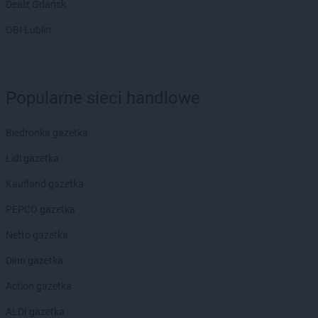
PEPCO
Dealz Gdańsk
Jarocin
PEPCO
Jarosław
OBI Lublin
PEPCO
Jaroszowice
PEPCO
Jaroty
PEPCO
Jasło
PEPCO
Jastrowie
Popularne sieci handlowe
PEPCO
Jastrzębie-Zdrój
PEPCO
Jawor
Biedronka gazetka
PEPCO
Jaworze
PEPCO
Jaworzno
Lidl gazetka
PEPCO
Jedlicze
Kaufland gazetka
PEPCO
Jędrzejów
PEPCO
Jelcz-Laskowice
PEPCO gazetka
PEPCO
Jelenia Góra
Netto gazetka
PEPCO
Jeziorany
PEPCO
Jeżowe
Dino gazetka
PEPCO
Jordanów
Action gazetka
PEPCO
Józefów
ALDI gazetka