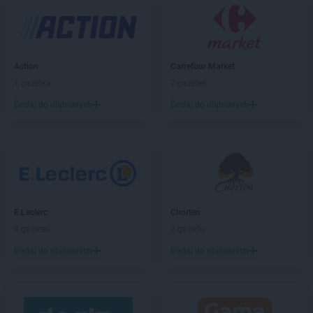
PEPCO
Bobowa
PEPCO
Bochnia
PEPCO
Bogatynia
PEPCO
Boguszów-Gorce
Action
Carrefour Market
PEPCO
Bolesławiec
1 gazetka
7 gazetek
PEPCO
Bolszewo
Dodaj do ulubionych
Dodaj do ulubionych
PEPCO
Borek Wielkopolski
PEPCO
Braniewo
PEPCO
Brańsk
PEPCO
Bratkowice
PEPCO
Brenna
PEPCO
Brodnica
E.Leclerc
Chorten
PEPCO
Brusy
9 gazetek
2 gazetki
PEPCO
Brwinów
PEPCO
Brzeg
Dodaj do ulubionych
Dodaj do ulubionych
PEPCO
Brzeg Dolny
PEPCO
Brześć Kujawski
PEPCO
Brzesko