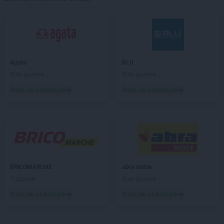
PEPCO
Besko
PEPCO
Bestwina
PEPCO
Biała Podlaska
PEPCO
Białe Błota
PEPCO
Białobrzegi
Agata
BLU
PEPCO
Białogard
Brak gazetek
Brak gazetek
PEPCO
Białystok
Dodaj do ulubionych
Dodaj do ulubionych
PEPCO
Biecz
PEPCO
Biedrusko
PEPCO
Bielany Wrocławskie
PEPCO
Bielawa
PEPCO
Bielsko-Biała
PEPCO
Bieruń
PEPCO
Bierutów
BRICOMARCHE
abra meble
PEPCO
Biłgoraj
7 gazetek
Brak gazetek
PEPCO
Biskupiec
Dodaj do ulubionych
Dodaj do ulubionych
PEPCO
Blachownia
PEPCO
Błonie
PEPCO
Bobolice