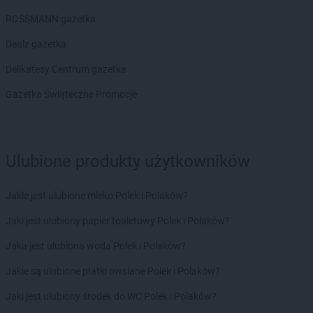
PEPCO
Kaliska
ROSSMANN gazetka
PEPCO
Kalisz
PEPCO
Kałuszyn
Dealz gazetka
PEPCO
Kalwaria Zebrzydowska
Delikatesy Centrum gazetka
PEPCO
Kamień Pomorski
PEPCO
Kamieniec Wrocławski
Gazetka Świąteczne Promocje
PEPCO
Kamienna Góra
PEPCO
Kamionka Wielka
PEPCO
Kańczuga
PEPCO
Karczew
Ulubione produkty użytkowników
PEPCO
Karpacz
PEPCO
Kartuzy
Jakie jest ulubione mleko Polek i Polaków?
PEPCO
Katowice
Jaki jest ulubiony papier toaletowy Polek i Polaków?
PEPCO
Kąty Wrocławskie
PEPCO
Kazimierz Biskupi
Jaka jest ulubiona woda Polek i Polaków?
PEPCO
Kazimierza Wielka
Jakie są ulubione płatki owsiane Polek i Polaków?
PEPCO
Kaźmierz
PEPCO
Kcynia
Jaki jest ulubiony środek do WC Polek i Polaków?
PEPCO
Kędzierzyn-Koźle