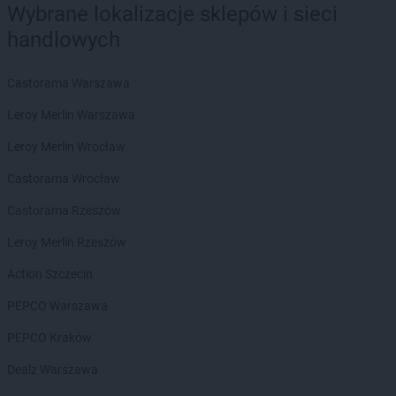
Wybrane lokalizacje sklepów i sieci
PEPCO
Gryfino
handlowych
PEPCO
Gryfów Śląski
PEPCO
Gubin
Castorama Warszawa
PEPCO
Hajnówka
Leroy Merlin Warszawa
PEPCO
Hrubieszów
Leroy Merlin Wrocław
PEPCO
Iława
PEPCO
Iłża
Castorama Wrocław
PEPCO
Imielin
Castorama Rzeszów
PEPCO
Inowrocław
PEPCO
Istebna
Leroy Merlin Rzeszów
PEPCO
Action Szczecin
Jabłonka
PEPCO
Jabłonna
PEPCO Warszawa
PEPCO
Janikowo
PEPCO
PEPCO Kraków
Janów Lubelski
PEPCO
Janowiec Wielkopolski
Dealz Warszawa
PEPCO
Januszowice