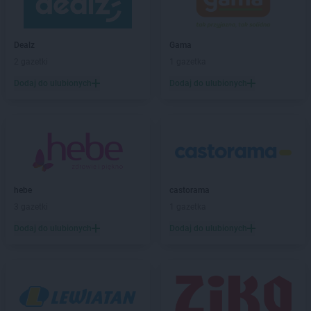
PEPCO
Brzeszcze
PEPCO
Brzeziny
PEPCO
Brzostek
Dealz
Gama
PEPCO
Brzozów
2 gazetki
1 gazetka
PEPCO
Buczkowice
Dodaj do ulubionych
Dodaj do ulubionych
PEPCO
Buk
PEPCO
Busko-Zdrój
PEPCO
Byczyna
PEPCO
Bydgoszcz
PEPCO
Bystrzyca Kłodzka
PEPCO
Bytom
PEPCO
Bytom Odrzański
hebe
castorama
PEPCO
Bytów
3 gazetki
1 gazetka
Dodaj do ulubionych
Dodaj do ulubionych
PEPCO
Celestynów
PEPCO
Chełm
PEPCO
Chełmno
PEPCO
Chmielnik
PEPCO
Chocianów