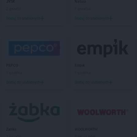
JYSK
Natura
PEPCO
Czeladź
2 gazetki
1 gazetka
PEPCO
Czerniejewo
Dodaj do ulubionych
Dodaj do ulubionych
PEPCO
Czernikowo
PEPCO
Czersk
PEPCO
Czerwionka-Leszczyny
PEPCO
Częstochowa
PEPCO
Człuchów
PEPCO
Czudec
PEPCO
Empik
PEPCO
Dąbrowa Białostocka
1 gazetka
1 gazetka
PEPCO
Dąbrowa Górnicza
PEPCO
Dodaj do ulubionych
Dąbrowa Tarnowska
Dodaj do ulubionych
PEPCO
Dąbrówka
PEPCO
Darłowo
PEPCO
Dawidy Bankowe
PEPCO
Dębe Wielkie
PEPCO
Dębica
PEPCO
Dęblin
Żabka
WOOLWORTH
PEPCO
Dębno
2 gazetki
Brak gazetek