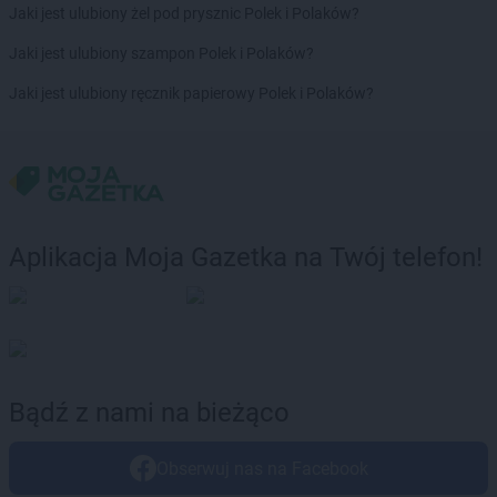
Jaki jest ulubiony żel pod prysznic Polek i Polaków?
PEPCO
Kępa
PEPCO
Kępno
Jaki jest ulubiony szampon Polek i Polaków?
PEPCO
Kętrzyn
Jaki jest ulubiony ręcznik papierowy Polek i Polaków?
PEPCO
Kęty
PEPCO
Kiekrz
PEPCO
Kielce
PEPCO
Kiełpino
PEPCO
Kietrz
PEPCO
Kleczew
Aplikacja Moja Gazetka na Twój telefon!
PEPCO
Kleszczów
PEPCO
Klimkówka
PEPCO
Kłobuck
PEPCO
Kłodawa
PEPCO
Kłodzko
PEPCO
Kluczbork
Bądź z nami na bieżąco
PEPCO
Knurów
PEPCO
Kobiór
Obserwuj nas na Facebook
PEPCO
Kobylanka
PEPCO
Kobyłka