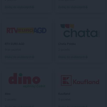
PEPCO
Dębowa
Dodaj do ulubionych
Dodaj do ulubionych
PEPCO
Debrzno
PEPCO
Dobczyce
PEPCO
Dobra
PEPCO
Dobre Miasto
PEPCO
Drawsko Pomorskie
PEPCO
Drezdenko
PEPCO
Drobin
RTV EURO AGD
Chata Polska
PEPCO
Drzewica
Brak gazetek
2 gazetki
PEPCO
Duszniki-Zdrój
Dodaj do ulubionych
Dodaj do ulubionych
PEPCO
Dynów
PEPCO
Działdowo
PEPCO
Działoszyn
PEPCO
Dzierzgoń
PEPCO
Dzierżoniów
PEPCO
Elbląg
dino
Kaufland
PEPCO
Ełk
2 gazetki
5 gazetek