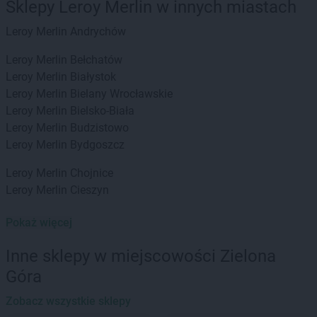
Sklepy Leroy Merlin w innych miastach
Leroy Merlin
Andrychów
Leroy Merlin
Bełchatów
Leroy Merlin
Białystok
Leroy Merlin
Bielany Wrocławskie
Leroy Merlin
Bielsko-Biała
Leroy Merlin
Budzistowo
Leroy Merlin
Bydgoszcz
Leroy Merlin
Chojnice
Leroy Merlin
Cieszyn
Leroy Merlin
Dzierżoniów
Pokaż więcej
Leroy Merlin
Gdańsk
Inne sklepy w miejscowości Zielona
Leroy Merlin
Gdynia
Góra
Leroy Merlin
Gliwice
Leroy Merlin
Głogów
Zobacz wszystkie sklepy
Leroy Merlin
Gorzów Wielkopolski