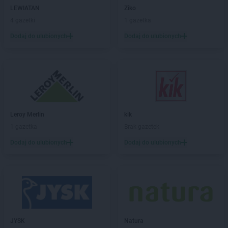
Leroy Merlin
Wołomin
LEWIATAN
Ziko
Leroy Merlin
Wrocław
4 gazetki
1 gazetka
Leroy Merlin
Zgorzelec
Dodaj do ulubionych
Dodaj do ulubionych
Leroy Merlin
Zielona Góra
Leroy Merlin
Żory
Leroy Merlin
kik
1 gazetka
Brak gazetek
Dodaj do ulubionych
Dodaj do ulubionych
JYSK
Natura