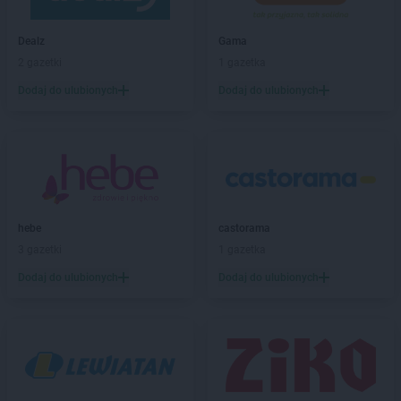
Leroy Merlin
Rzeszów
Dealz
Gama
Leroy Merlin
Sieradz
2 gazetki
1 gazetka
Leroy Merlin
Sosnowiec
Leroy Merlin
Suchy Las
Dodaj do ulubionych
Dodaj do ulubionych
Leroy Merlin
Swadzim
Leroy Merlin
Swarzędz
Leroy Merlin
Szczawno-Zdrój
Leroy Merlin
Szczecin
Leroy Merlin
Świdnica
hebe
castorama
Leroy Merlin
Tarnobrzeg
3 gazetki
1 gazetka
Leroy Merlin
Tarnów
Dodaj do ulubionych
Dodaj do ulubionych
Leroy Merlin
Toruń
Leroy Merlin
Ustowo
Leroy Merlin
Warszawa
Leroy Merlin
Wieliczka