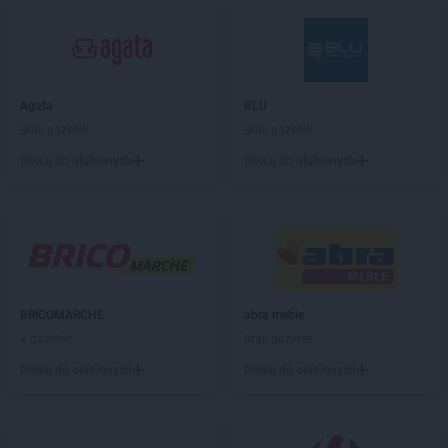
Leroy Merlin
Inowrocław
Leroy Merlin
Jabłonna
Leroy Merlin
Janki
Agata
BLU
Leroy Merlin
Jelenia Góra
Brak gazetek
Brak gazetek
Dodaj do ulubionych
Dodaj do ulubionych
Leroy Merlin
Kalisz
Leroy Merlin
Katowice
Leroy Merlin
Kłodzko
Leroy Merlin
Konin
Leroy Merlin
Koszalin
Leroy Merlin
Kraków
Leroy Merlin
Krasne
BRICOMARCHE
abra meble
Leroy Merlin
Krosno
7 gazetek
Brak gazetek
Leroy Merlin
Kutno
Dodaj do ulubionych
Dodaj do ulubionych
Leroy Merlin
Legnica
Leroy Merlin
Lublin