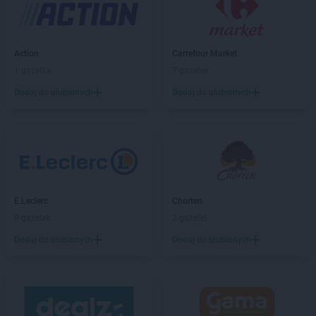
Leroy Merlin
Łódź
Leroy Merlin
Mianowice
Leroy Merlin
Mielec
Action
Carrefour Market
Leroy Merlin
Mikołów
1 gazetka
7 gazetek
Leroy Merlin
Mirków
Dodaj do ulubionych
Dodaj do ulubionych
Leroy Merlin
Modlniczka
Leroy Merlin
Olsztyn
Leroy Merlin
Opole
Leroy Merlin
Piaseczno
Leroy Merlin
Piła
E.Leclerc
Chorten
Leroy Merlin
Płock
9 gazetek
2 gazetki
Leroy Merlin
Poczesna
Dodaj do ulubionych
Dodaj do ulubionych
Leroy Merlin
Poznań
Leroy Merlin
Puławy
Leroy Merlin
Radom
Leroy Merlin
Rumia