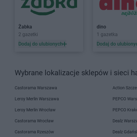
Stokrotka Supermarket
Stokrotka Supermark
Jabłonna-Majątek
Stokrotka Supermark
Stokrotka Supermarket
Janów
Jastrzębie-Zdrój
Żabka
dino
Lubelski
2 gazetki
1 gazetka
Stokrotka Supermarket
Stokrotka Supermark
Dodaj do ulubionych
Dodaj do ulubiony
Kalinówka
Stokrotka Supermark
Stokrotka Supermarket
Karczew
Stokrotka Supermark
Stokrotka Supermarket
Katowice
Stokrotka Supermark
Wybrane lokalizacje sklepów i sieci 
Stokrotka Supermarket
Stokrotka Supermark
Kazimierza Wielka
Stokrotka Supermark
Stokrotka Supermarket
Kębłów
Stokrotka Supermark
Castorama Warszawa
Action Szcze
Stokrotka Supermarket
Leroy Merlin Warszawa
Łabunie
Stokrotka Supermark
PEPCO War
Stokrotka Supermarket
Stokrotka Supermark
Leroy Merlin Wrocław
PEPCO Krak
Łagiewniki
Łaskarzew
Castorama Wrocław
Dealz Wars
Stokrotka Supermarket
Legnica
Stokrotka Supermark
Castorama Rzeszów
Dealz Gdańs