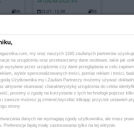
A
AKTUALNA GAZETKA
48
23.07 - 12.08
56
et w innych miastach
niku,
jagazetka.com, my oraz naszych 1160 zaufanych partnerów uzyskuj
et
Alwernia
Stokrotka Supermarket
cje na urządzeniu oraz przetwarzamy dane osobowe, takie jak unika
Augustów
je wysyłane przez urządzenie czy dane przeglądania w celu zapewn
klam, wybór spersonalizowanych treści, pomiar reklam i treści, bad
et
Stokrotka Supermarket
Białogard
Stokrotka S
 zgodą Użytkownika my i Zaufani Partnerzy możemy używać dokład
Stokrotka Supermarket
Białystok
Bobrowniki
az aktywnie skanować charakterystykę urządzenia do celów identyfi
et
Biała
Stokrotka Supermarket
Biecz
Stokrotka S
ść, prosimy o zgodę na korzystanie z tych technologii poprzez klikn
Stokrotka Supermarket
Bielawa
Boguchwała
a i zawsze możesz ją zmienić/wycofać klikając przycisk ustawień pr
ogu strony
et
Biała
Stokrotka Supermarket
Bielsko-
Stokrotka S
Biała
Stokrotka S
rzetwarzania danych nie wymagają zgody użytkownika, ale masz praw
et
Białka
Stokrotka Supermarket
Biłgoraj
Bolesławiec
. Preferencje będą miały zastosowania tylko na tej witrynie.
Stokrotka S