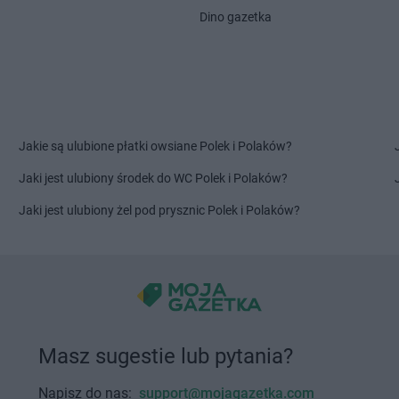
et
Maków
Stokrotka Supermarket
Stokrotka S
Dino gazetka
Małogoszcz
Miedziana G
et
Małkinia
Stokrotka Supermarket
Miączyn
Stokrotka S
Międzyrzec 
et
Nowe
Stokrotka Supermarket
Nowe
Stokrotka S
Opole
Dwór Mazow
Jakie są ulubione płatki owsiane Polek i Polaków?
Jaki jest ulubiony środek do WC Polek i Polaków?
et
Opole
Stokrotka Supermarket
Ostrołęka
Stokrotka S
et
Opole
Stokrotka Supermarket
Ostrów
Świętokrzysk
Jaki jest ulubiony żel pod prysznic Polek i Polaków?
Mazowiecka
Stokrotka S
et
Ostróda
Stokrotka S
et
Pieszyce
Stokrotka Supermarket
Plewiska
Stokrotka S
et
Piława
Stokrotka Supermarket
Poniatowa
Pobiedziska
Stokrotka S
et
Pionki
Stokrotka Supermarket
Podole
Stokrotka S
Masz sugestie lub pytania?
et
Piotrków
Stokrotka Supermarket
Połaniec
Gdański
Stokrotka Supermarket
Police
Stokrotka S
Napisz do nas:
support@mojagazetka.com