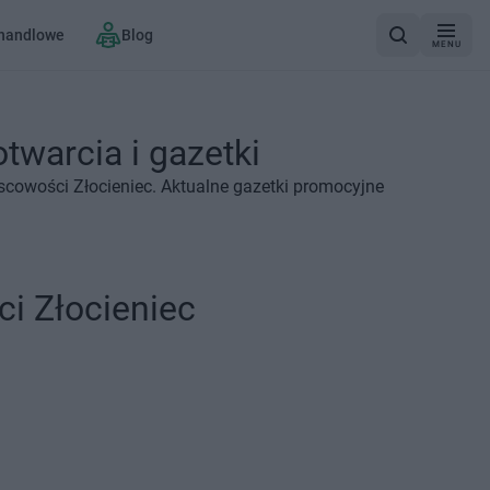
 handlowe
Blog
MENU
twarcia i gazetki
scowości Złocieniec. Aktualne gazetki promocyjne
i Złocieniec