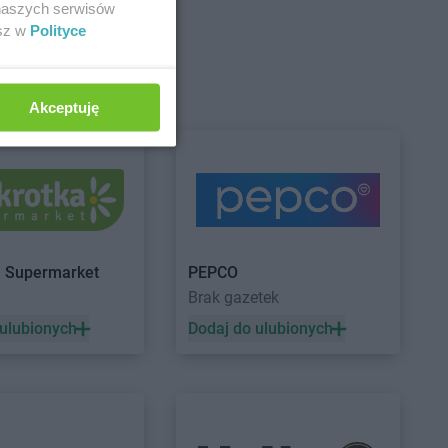
 naszych serwisów
upermarket
Stokrotka Supermarket
Człuchów
esz w
Polityce
a
upermarket
Stokrotka Supermarket
Akceptuję
ce
Działdowo
upermarket
Dys
upermarket
Gorzów
Stokrotka Supermarket
Goworowo
upermarket
Gorzyce
Stokrotka Supermarket
Grodzisk
a Supermarket
PEPCO
upermarket
Mazowiecki
Brak gazetek
w Ukazowy
 ulubionych
Dodaj do ulubionych
upermarket
Izdebnik