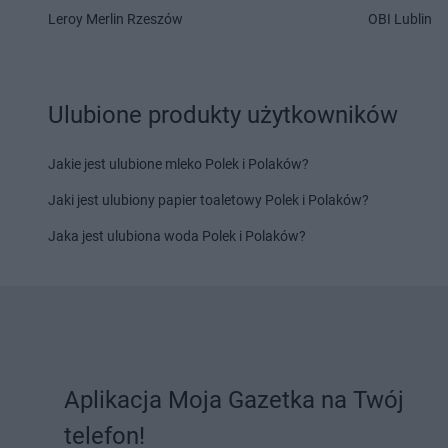
Stokrotka Supermarket
Stokrotka Supermark
Leroy Merlin Rzeszów
OBI Lublin
Maciejowice
Mazowiecki
Stokrotka Supermarket
Stokrotka Supermark
Magnuszew
Górna
Ulubione produkty użytkowników
Stokrotka Supermarket
Nidzica
Stokrotka Supermark
Stokrotka Supermarket
Nowa
Lipiny
Sarzyna
Jakie jest ulubione mleko Polek i Polaków?
Jaki jest ulubiony papier toaletowy Polek i Polaków?
Stokrotka Supermarket
Olecko
Stokrotka Supermark
Stokrotka Supermarket
Olesno
Stokrotka Supermark
Jaka jest ulubiona woda Polek i Polaków?
Stokrotka Supermarket
Olkusz
Lubelskie
Stokrotka Supermarket
Olsztyn
Stokrotka Supermark
Stokrotka Supermarket
Stokrotka Supermark
Panieńszczyzna
Stokrotka Supermark
Stokrotka Supermarket
Parczew
Górna
Stokrotka Supermarket
Stokrotka Supermark
Aplikacja Moja Gazetka na Twój
Piaseczno
Stokrotka Supermark
telefon!
Stokrotka Supermarket
Piekary
Trybunalski