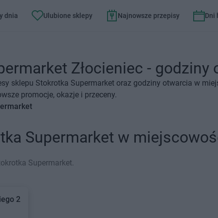
y dnia
Ulubione sklepy
Najnowsze przepisy
Dni
ermarket Złocieniec - godziny o
esy sklepu Stokrotka Supermarket oraz godziny otwarcia w miej
wsze promocje, okazje i przeceny.
permarket
otka Supermarket w miejscowośc
tokrotka Supermarket.
iego 2