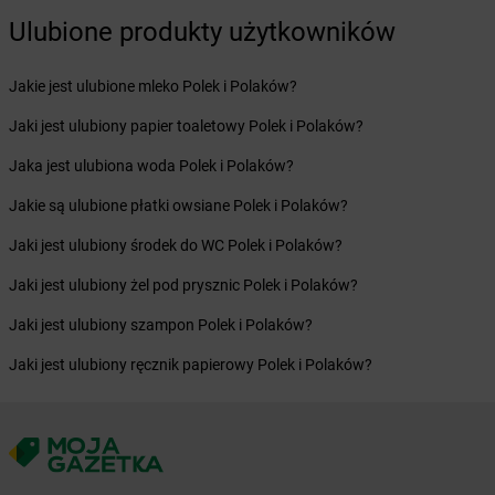
Żabka
Bogatki
Ulubione produkty użytkowników
Żabka
Bogatynia
Żabka
Bogdaniec
Żabka
Jakie jest ulubione mleko Polek i Polaków?
Bogdanowo
Żabka
Boguchwała
Jaki jest ulubiony papier toaletowy Polek i Polaków?
Żabka
Boguchwałowice
Żabka
Jaka jest ulubiona woda Polek i Polaków?
Boguszów-Gorce
Żabka
Boguszyce
Jakie są ulubione płatki owsiane Polek i Polaków?
Żabka
Bohater
Żabka
Jaki jest ulubiony środek do WC Polek i Polaków?
Bojano
Żabka
Bojszowy
Jaki jest ulubiony żel pod prysznic Polek i Polaków?
Żabka
Bolechowo
Żabka
Jaki jest ulubiony szampon Polek i Polaków?
Bolęcin
Żabka
Bolesław
Jaki jest ulubiony ręcznik papierowy Polek i Polaków?
Żabka
Bolesławiec
Żabka
Bolewice
Żabka
Bolków
Żabka
Bolszewo
Żabka
Bońki