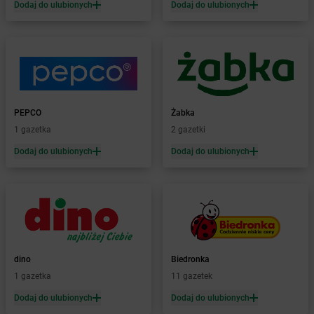
Dodaj do ulubionych
Dodaj do ulubionych
Żabka
Bałtów
Żabka
Banino
Żabka
Baniocha
Żabka
Baranowo
Żabka
Barcin
Żabka
Barczewo
PEPCO
Żabka
Żabka
Bardo
1 gazetka
2 gazetki
Żabka
Barlinek
Żabka
Barniewice
Dodaj do ulubionych
Dodaj do ulubionych
Żabka
Bartąg
Żabka
Bartoszyce
Żabka
Baruchowo
Żabka
Barwałd Średni
Żabka
Barwice
Żabka
Bażanowice
dino
Biedronka
Żabka
Bęczków
1 gazetka
11 gazetek
Żabka
Będzin
Dodaj do ulubionych
Dodaj do ulubionych
Żabka
Bełchatów