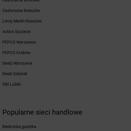
Castorama Wrocław
Żabka
Biały Dunajec
Castorama Rzeszów
Żabka
Białystok
Żabka
Bibice
Leroy Merlin Rzeszów
Żabka
Biczyce Dolne
Action Szczecin
Żabka
Biecz
Żabka
Biedrusko
PEPCO Warszawa
Żabka
Bielany Wrocławskie
PEPCO Kraków
Żabka
Bielawa
Żabka
Bielsk
Dealz Warszawa
Żabka
Bielsk Podlaski
Dealz Gdańsk
Żabka
Bielsko
Żabka
Bielsko-Biała
OBI Lublin
Żabka
Bieniewice
Żabka
Bieruń
Żabka
Biery
Żabka
Bieżuń
Popularne sieci handlowe
Żabka
Bilcza
Żabka
Biłgoraj
Biedronka gazetka
Żabka
Biórków Mały