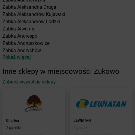
Żabka
Aleksandria Druga
Żabka
Aleksandrów Kujawski
Żabka
Aleksandrów Łódzki
Żabka
Alwernia
Żabka
Andrespol
Żabka
Andruszkowice
Żabka
Andrychów
Pokaż więcej
Żabka
Antonie
Żabka
Augustów
Inne sklepy w miejscowości Żukowo
Żabka
Automat
Zobacz wszystkie sklepy
Żabka
Babica
Żabka
Babice Nowe
Żabka
Babimost
Żabka
Baborów
Żabka
Baboszewo
Żabka
Bachowice
Chorten
LEWIATAN
Żabka
Bądkowo
2 gazetki
4 gazetki
Żabka
Bąków