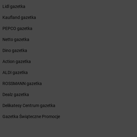
Lidl gazetka
Żabka
Biskupice
Żabka
Biskupiec
Kaufland gazetka
Żabka
Biskupów
PEPCO gazetka
Żabka
Blachownia
Żabka
Błażejewo
Netto gazetka
Żabka
Błażowa
Dino gazetka
Żabka
Blizne Łaszczyńskiego
Żabka
Bliżyn
Action gazetka
Żabka
Blok Dobryszyce
ALDI gazetka
Żabka
Błonie
Żabka
Bobolice
ROSSMANN gazetka
Żabka
Bobolin
Dealz gazetka
Żabka
Bobowa
Żabka
Bobrek
Delikatesy Centrum gazetka
Żabka
Bobrowniki
Gazetka Świąteczne Promocje
Żabka
Bochnia
Żabka
Bodzechów
Żabka
Bodzentyn