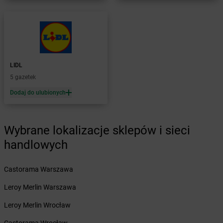
Żabka
Bełsznica
Żabka
Bełżyce
Żabka
Bestwina
Żabka
Bestwinka
Żabka
Bezrzecze
Żabka
BG1
LIDL
Żabka
Biała
5 gazetek
Żabka
Biała Druga
Dodaj do ulubionych
Żabka
Biała Piska
Żabka
Biała Podlaska
Żabka
Biała Rawska
Wybrane lokalizacje sklepów i sieci
Żabka
Białe Błota
handlowych
Żabka
Białka
Żabka
Białka Tatrzańska
Castorama Warszawa
Żabka
Białobrzegi
Żabka
Białogard
Leroy Merlin Warszawa
Żabka
Białogóra
Leroy Merlin Wrocław
Żabka
Białośliwie
Żabka
Białowieża