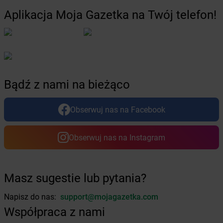
Żabka
Borawe
Aplikacja Moja Gazetka na Twój telefon!
Żabka
Borek Stary
Żabka
Borek Wielkopolski
Żabka
Borkowo
Żabka
Borne Sulinowo
Żabka
Boronów
Żabka
Borowa
Bądź z nami na bieżąco
Żabka
Borowianka
Żabka
Borówiec
Obserwuj nas na Facebook
Żabka
Borówno
Żabka
Borowo
Obserwuj nas na Instagram
Żabka
Boruja Kościelna
Żabka
Borzęcin Duży
Żabka
Borzygniew
Żabka
Borzytuchom
Masz sugestie lub pytania?
Żabka
Boża Wola
Napisz do nas:
support@mojagazetka.com
Żabka
Bralin
Współpraca z nami
Żabka
Branice
Żabka
Braniewo