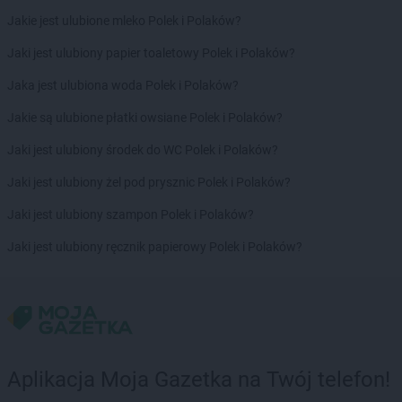
Stokrotka Market
Karlino
Jakie jest ulubione mleko Polek i Polaków?
Stokrotka Market
Karpacz
Stokrotka Market
Katowice
Jaki jest ulubiony papier toaletowy Polek i Polaków?
Stokrotka Market
Kcynia
Jaka jest ulubiona woda Polek i Polaków?
Stokrotka Market
Kędzierzyn-Koźle
Stokrotka Market
Kijany
Jakie są ulubione płatki owsiane Polek i Polaków?
Stokrotka Market
Kluczbork
Jaki jest ulubiony środek do WC Polek i Polaków?
Stokrotka Market
Knurów
Stokrotka Market
Kobyłka
Jaki jest ulubiony żel pod prysznic Polek i Polaków?
Stokrotka Market
Kochanów Wieniawski
Jaki jest ulubiony szampon Polek i Polaków?
Stokrotka Market
Kodeń
Stokrotka Market
Kolbuszowa
Jaki jest ulubiony ręcznik papierowy Polek i Polaków?
Stokrotka Market
Kołobrzeg
Stokrotka Market
Koluszki
Stokrotka Market
Komarów-Osada
Stokrotka Market
Komarówka Podlaska
Stokrotka Market
Końskie
Stokrotka Market
Konstantynów-Kolonia
Aplikacja Moja Gazetka na Twój telefon!
Stokrotka Market
Kostomłoty