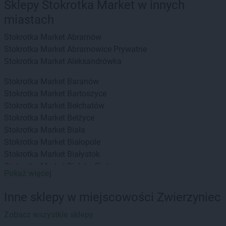
Sklepy Stokrotka Market w innych
miastach
Stokrotka Market
Abramów
Stokrotka Market
Abramowice Prywatne
Stokrotka Market
Aleksandrówka
Stokrotka Market
Baranów
Stokrotka Market
Bartoszyce
Stokrotka Market
Bełchatów
Stokrotka Market
Bełżyce
Stokrotka Market
Biała
Stokrotka Market
Białopole
Stokrotka Market
Białystok
Stokrotka Market
Bielsko-Biała
Pokaż więcej
Stokrotka Market
Bierzwnik
Stokrotka Market
Biłgoraj
Inne sklepy w miejscowości Zwierzyniec
Stokrotka Market
Biszcza
Stokrotka Market
Zobacz wszystkie sklepy
Błędów