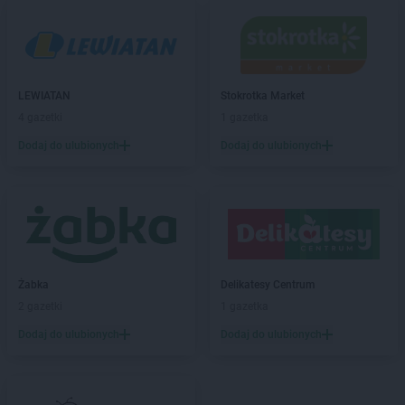
Stokrotka Market
Bodzentyn
Stokrotka Market
Borne Sulinowo
Stokrotka Market
Bralin
Stokrotka Market
Branice
Stokrotka Market
Bratkowice
LEWIATAN
Stokrotka Market
Stokrotka Market
Brzeg
4 gazetki
1 gazetka
Stokrotka Market
Brzeg Dolny
Dodaj do ulubionych
Dodaj do ulubionych
Stokrotka Market
Brzesko
Stokrotka Market
Bydgoszcz
Stokrotka Market
Bytom
Stokrotka Market
Chełm
Stokrotka Market
Chorzelów
Stokrotka Market
Chorzów
Żabka
Delikatesy Centrum
Stokrotka Market
Chrzanów
2 gazetki
1 gazetka
Stokrotka Market
Ciasna
Dodaj do ulubionych
Dodaj do ulubionych
Stokrotka Market
Cyców
Stokrotka Market
Czarna Białostocka
Stokrotka Market
Ćmielów