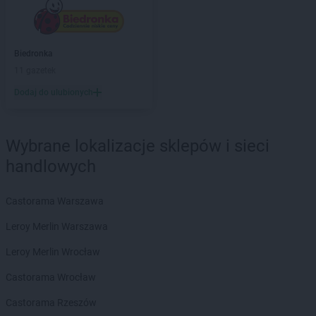
Stokrotka Market
Dąbrowa Górnicza
Stokrotka Market
Dąbrówki
Biedronka
Stokrotka Market
Dębowa Kłoda
11 gazetek
Stokrotka Market
Dobrzyniewo Duże
Stokrotka Market
Dołhobyczów
Dodaj do ulubionych
Stokrotka Market
Dorohusk-Osada
Stokrotka Market
Drelów
Stokrotka Market
Drezdenko
Wybrane lokalizacje sklepów i sieci
Stokrotka Market
Drygały
handlowych
Stokrotka Market
Dzierżoniów
Stokrotka Market
Dziewkowice
Castorama Warszawa
Stokrotka Market
Elbląg
Leroy Merlin Warszawa
Stokrotka Market
Ełk
Leroy Merlin Wrocław
Stokrotka Market
Fabianki
Castorama Wrocław
Stokrotka Market
Filipów
Stokrotka Market
Firlej
Castorama Rzeszów