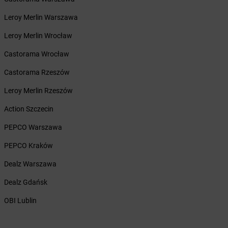
Żabka
Bardo
Żabka
Barlinek
Leroy Merlin Warszawa
Żabka
Barniewice
Leroy Merlin Wrocław
Żabka
Bartąg
Żabka
Bartoszyce
Castorama Wrocław
Żabka
Baruchowo
Castorama Rzeszów
Żabka
Barwałd Średni
Żabka
Barwice
Leroy Merlin Rzeszów
Żabka
Bażanowice
Action Szczecin
Żabka
Bęczków
Żabka
Będzin
PEPCO Warszawa
Żabka
Bełchatów
PEPCO Kraków
Żabka
Bełsznica
Żabka
Bełżyce
Dealz Warszawa
Żabka
Bestwina
Dealz Gdańsk
Żabka
Bestwinka
Żabka
Bezrzecze
OBI Lublin
Żabka
BG1
Żabka
Biała