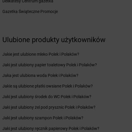
Delikatesy Centrum gazetka
Żabka
Bielawa
Gazetka Świąteczne Promocje
Żabka
Bielsk
Żabka
Bielsk Podlaski
Żabka
Bielsko
Żabka
Bielsko-Biała
Ulubione produkty użytkowników
Żabka
Bieniewice
Żabka
Bieruń
Jakie jest ulubione mleko Polek i Polaków?
Żabka
Biery
Żabka
Bieżuń
Jaki jest ulubiony papier toaletowy Polek i Polaków?
Żabka
Bilcza
Jaka jest ulubiona woda Polek i Polaków?
Żabka
Biłgoraj
Żabka
Biórków Mały
Jakie są ulubione płatki owsiane Polek i Polaków?
Żabka
Biskupice
Jaki jest ulubiony środek do WC Polek i Polaków?
Żabka
Biskupiec
Żabka
Biskupów
Jaki jest ulubiony żel pod prysznic Polek i Polaków?
Żabka
Blachownia
Jaki jest ulubiony szampon Polek i Polaków?
Żabka
Błażejewo
Żabka
Błażowa
Jaki jest ulubiony ręcznik papierowy Polek i Polaków?