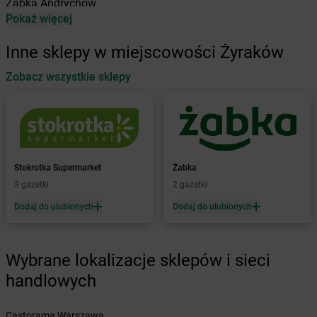
Żabka
Andrychów
Pokaż więcej
Żabka
Antonie
Żabka
Augustów
Inne sklepy w miejscowości Żyraków
Żabka
Automat
Zobacz wszystkie sklepy
Żabka
Babica
Żabka
Babice Nowe
Żabka
Babimost
Żabka
Baborów
Żabka
Baboszewo
Żabka
Bachowice
Stokrotka Supermarket
Żabka
Żabka
Bądkowo
3 gazetki
2 gazetki
Żabka
Bąków
Dodaj do ulubionych
Dodaj do ulubionych
Żabka
Bałtów
Żabka
Banino
Żabka
Baniocha
Wybrane lokalizacje sklepów i sieci
Żabka
Baranowo
handlowych
Żabka
Barcin
Żabka
Barczewo
Castorama Warszawa