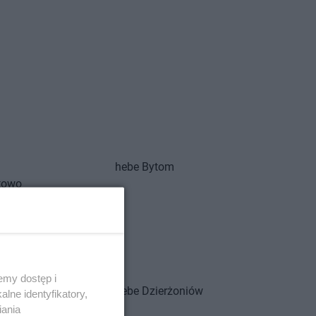
hebe
Bytom
towo
Zdrój
zcz
ź
ochowa
emy dostęp i
owo
hebe
Dzierżoniów
lne identyfikatory,
iania