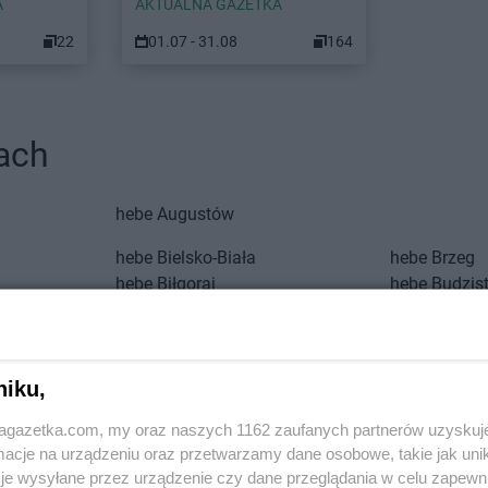
A
AKTUALNA GAZETKA
22
01.07 - 31.08
164
ach
hebe
Augustów
hebe
Bielsko-Biała
hebe
Brzeg
hebe
Biłgoraj
hebe
Budzis
wskie
hebe
Bochnia
hebe
Busko-
hebe
Bolesławiec
hebe
Bydgos
hebe
Ciechanów
hebe
Czelad
niku,
hebe
Cieszyn
hebe
Częst
jagazetka.com, my oraz naszych 1162 zaufanych partnerów uzyskuj
hebe
Dęblin
hebe
Działd
cje na urządzeniu oraz przetwarzamy dane osobowe, takie jak unika
je wysyłane przez urządzenie czy dane przeglądania w celu zapewn