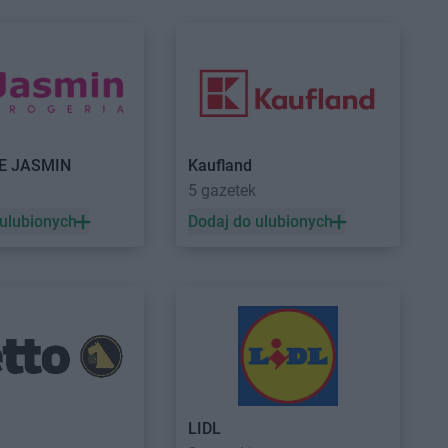
hów
hebe
Szczecinek
i
hebe
Szczytno
im
ędz
uły
in
E JASMIN
Kaufland
a
5 gazetek
e
jście
 ulubionych
Dodaj do ulubionych
in
hebe
Wyszków
aw
a Góra
LIDL