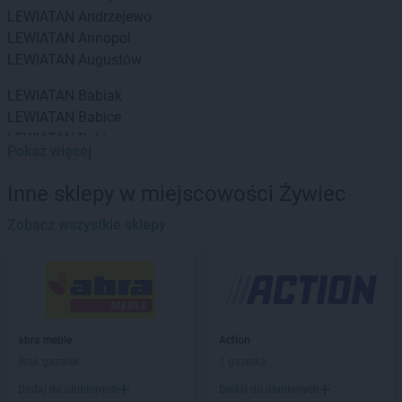
LEWIATAN
Andrzejewo
LEWIATAN
Annopol
LEWIATAN
Augustów
LEWIATAN
Babiak
LEWIATAN
Babice
LEWIATAN
Babin
Pokaż więcej
LEWIATAN
Baborów
LEWIATAN
Baboszewo
Inne sklepy w miejscowości Żywiec
LEWIATAN
Baciuty
LEWIATAN
Zobacz wszystkie sklepy
Bąkowo
LEWIATAN
Baligród
LEWIATAN
Balin
LEWIATAN
Banino
LEWIATAN
Baranowo
LEWIATAN
Barcino
abra meble
Action
LEWIATAN
Barczewo
Brak gazetek
1 gazetka
LEWIATAN
Bargłów Kościelny
Dodaj do ulubionych
Dodaj do ulubionych
LEWIATAN
Barlinek