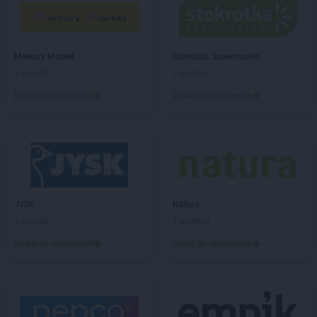
LEWIATAN
Bieżuń
LEWIATAN
Bilcza
LEWIATAN
Biłgoraj
LEWIATAN
Merkury Market
Biórków Wielki
Stokrotka Supermarket
LEWIATAN
3 gazetki
Biskupice
3 gazetki
LEWIATAN
Biskupie-Kolonia
Dodaj do ulubionych
Dodaj do ulubionych
LEWIATAN
Biskupiec
LEWIATAN
Biszcza
LEWIATAN
Bisztynek
LEWIATAN
Bładnice Dolne
LEWIATAN
Błażek
LEWIATAN
Blizne
JYSK
Natura
LEWIATAN
Bobolice
2 gazetki
1 gazetka
LEWIATAN
Bobrek
LEWIATAN
Dodaj do ulubionych
Bobrowa
Dodaj do ulubionych
LEWIATAN
Bobrowniki
LEWIATAN
Bochnia
LEWIATAN
Bodzanów
LEWIATAN
Bodzechów