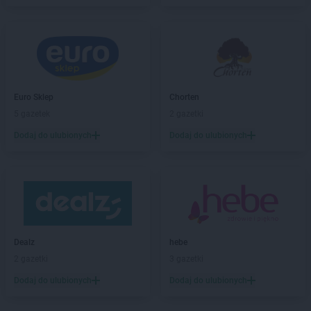
LEWIATAN
Bartniczka
LEWIATAN
Bartoszyce
LEWIATAN
Barwałd Dolny
LEWIATAN
Barwice
LEWIATAN
Batorz
LEWIATAN
Bębło
Euro Sklep
Chorten
LEWIATAN
Będzin
5 gazetek
2 gazetki
LEWIATAN
Bejsce
Dodaj do ulubionych
Dodaj do ulubionych
LEWIATAN
Bełk
LEWIATAN
Bełżyce
LEWIATAN
Benice
LEWIATAN
Bęsia
LEWIATAN
Bestwina
LEWIATAN
Bestwinka
Dealz
hebe
LEWIATAN
Biadoliny Szlacheckie
2 gazetki
3 gazetki
LEWIATAN
Biała
LEWIATAN
Biała Druga
Dodaj do ulubionych
Dodaj do ulubionych
LEWIATAN
Biała Piska