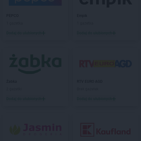
LEWIATAN
Bodzentyn
LEWIATAN
Bogumiłowice
PEPCO
Empik
LEWIATAN
Bojano
1 gazetka
1 gazetka
LEWIATAN
Bojszowy
Dodaj do ulubionych
Dodaj do ulubionych
LEWIATAN
Bolechowice
LEWIATAN
Bolesław
LEWIATAN
Bolesławiec
LEWIATAN
Bolestraszyce
LEWIATAN
Boleszkowice
LEWIATAN
Bolków
LEWIATAN
Bolszewo
Żabka
RTV EURO AGD
LEWIATAN
Bondyrz
2 gazetki
Brak gazetek
LEWIATAN
Borki
Dodaj do ulubionych
Dodaj do ulubionych
LEWIATAN
Borki Wielkie
LEWIATAN
Boronów
LEWIATAN
Borowa
LEWIATAN
Borowe
LEWIATAN
Borowie