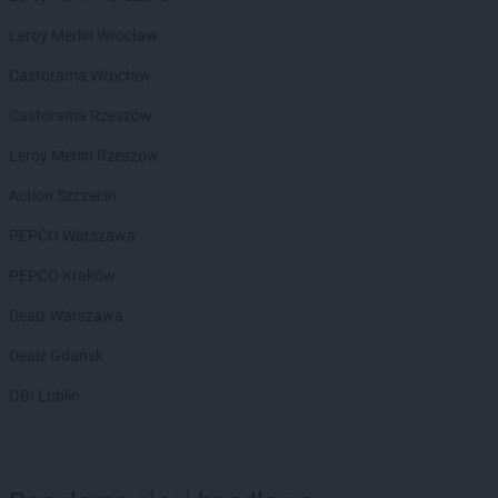
LEWIATAN
Budzisław Kościelny
Leroy Merlin Wrocław
LEWIATAN
Budzów
LEWIATAN
Budzyń
Castorama Wrocław
LEWIATAN
Buk
Castorama Rzeszów
LEWIATAN
Buków
LEWIATAN
Bukowiec
Leroy Merlin Rzeszów
LEWIATAN
Bukowo
Action Szczecin
LEWIATAN
Bulkowo
LEWIATAN
Bulowice
PEPCO Warszawa
LEWIATAN
Burzec
PEPCO Kraków
LEWIATAN
Buśno
LEWIATAN
Bychawa
Dealz Warszawa
LEWIATAN
Bydgoszcz
Dealz Gdańsk
LEWIATAN
Bystra
LEWIATAN
Bystrzyca
OBI Lublin
LEWIATAN
Bystrzyca Kłodzka
LEWIATAN
Bystrzyca Stara
LEWIATAN
Byszewo