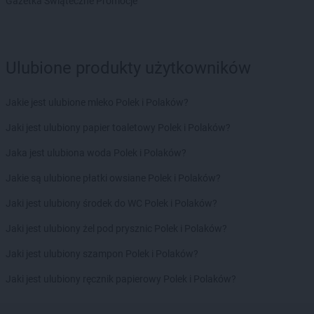
LEWIATAN
Gazetka Świąteczne Promocje
Choiny
LEWIATAN
Chojnów
LEWIATAN
Chorzele
LEWIATAN
Chorzenice
Ulubione produkty użytkowników
LEWIATAN
Chorzów
LEWIATAN
Choszczno
LEWIATAN
Chroberz
Jakie jest ulubione mleko Polek i Polaków?
LEWIATAN
Chromin
Jaki jest ulubiony papier toaletowy Polek i Polaków?
LEWIATAN
Chróścice
LEWIATAN
Chrośla
Jaka jest ulubiona woda Polek i Polaków?
LEWIATAN
Chrostkowo
Jakie są ulubione płatki owsiane Polek i Polaków?
LEWIATAN
Chrzanów
LEWIATAN
Chrzęsne
Jaki jest ulubiony środek do WC Polek i Polaków?
LEWIATAN
Chybie
Jaki jest ulubiony żel pod prysznic Polek i Polaków?
LEWIATAN
Ciachcin Nowy
LEWIATAN
Ciche
Jaki jest ulubiony szampon Polek i Polaków?
LEWIATAN
Cicibór Duży
Jaki jest ulubiony ręcznik papierowy Polek i Polaków?
LEWIATAN
Ciechanów
LEWIATAN
Ciechocin