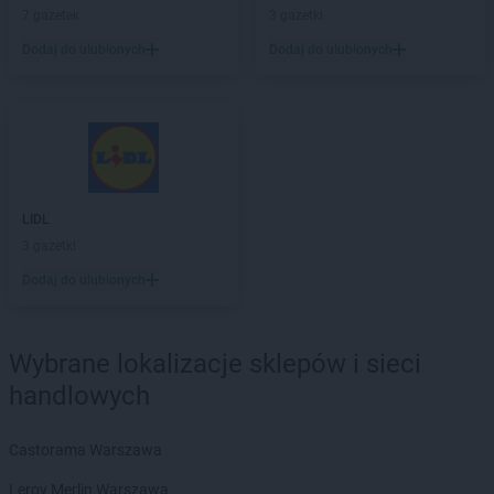
LEWIATAN
Brudzowice
7 gazetek
3 gazetki
LEWIATAN
Brusy
Dodaj do ulubionych
Dodaj do ulubionych
LEWIATAN
Brwilno
LEWIATAN
Brzeg
LEWIATAN
Brzemiona
LEWIATAN
Brześć Kujawski
LEWIATAN
Brzesko
LEWIATAN
Brzeziny
LIDL
LEWIATAN
Brzeziny-Kolonia
3 gazetki
LEWIATAN
Brzeźnica
LEWIATAN
Brzeźno
Dodaj do ulubionych
LEWIATAN
Brzostowiec
LEWIATAN
Brzozie
LEWIATAN
Brzozów Stary
Wybrane lokalizacje sklepów i sieci
LEWIATAN
Brzozowica Duża
handlowych
LEWIATAN
Brzyszów
LEWIATAN
Buczkowice
Castorama Warszawa
LEWIATAN
Budry
LEWIATAN
Budy Kozickie
Leroy Merlin Warszawa