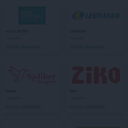
LEWIATAN
Biała Podlaska
LEWIATAN
Białaczów
LEWIATAN
Białka Tatrzańska
LEWIATAN
Białobłocie
LEWIATAN
Białobrzegi
max ELEKTRO
LEWIATAN
LEWIATAN
Białogóra
1 gazetka
4 gazetki
LEWIATAN
Białopole
Dodaj do ulubionych
Dodaj do ulubionych
LEWIATAN
Biały Bór
LEWIATAN
Biały Kościół
LEWIATAN
Białystok
LEWIATAN
Bielkówko
LEWIATAN
Bielsk
LEWIATAN
Bielsko-Biała
LEWIATAN
Bieńkowice
Koliber
Ziko
LEWIATAN
Bierawa
1 gazetka
1 gazetka
LEWIATAN
Biernatki
Dodaj do ulubionych
Dodaj do ulubionych
LEWIATAN
Bieruń
LEWIATAN
Bierzewice
LEWIATAN
Biesal