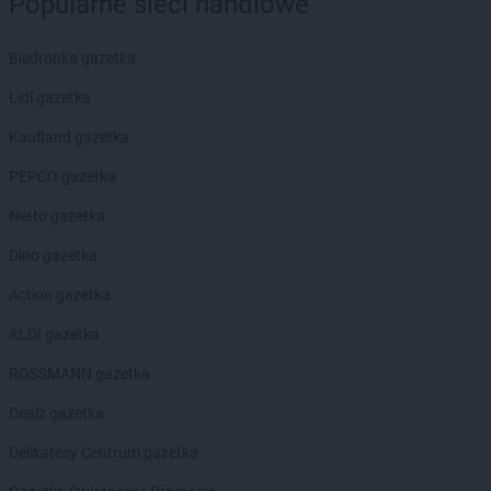
Popularne sieci handlowe
LEWIATAN
Bytom
LEWIATAN
Bytoń
Biedronka gazetka
LEWIATAN
Cekcyn
LEWIATAN
Lidl gazetka
Cerkwica
LEWIATAN
Cewków
Kaufland gazetka
LEWIATAN
Chechło
LEWIATAN
PEPCO gazetka
Chełm
LEWIATAN
Chełm Śląski
Netto gazetka
LEWIATAN
Chełmiec
LEWIATAN
Dino gazetka
Chlewiska
LEWIATAN
Chmielek
Action gazetka
LEWIATAN
Chmielno
LEWIATAN
ALDI gazetka
Choceń
LEWIATAN
Chochołów
ROSSMANN gazetka
LEWIATAN
Chocianów
LEWIATAN
Dealz gazetka
Chodecz
LEWIATAN
Chodów
Delikatesy Centrum gazetka
LEWIATAN
Chodzież