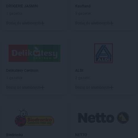
LEWIATAN
Borowno
DROGERIE JASMIN
Kaufland
LEWIATAN
Borowo
1 gazetka
5 gazetek
LEWIATAN
Borowy Młyn
LEWIATAN
Borucino
Dodaj do ulubionych
Dodaj do ulubionych
LEWIATAN
Borzęcin Mały
LEWIATAN
Bożejowice
LEWIATAN
Bożepole Wielkie
LEWIATAN
Bożewo
LEWIATAN
Bralin
LEWIATAN
Braniewo
Delikatesy Centrum
ALDI
LEWIATAN
Bratkowice
1 gazetka
2 gazetki
LEWIATAN
Brenna
Dodaj do ulubionych
Dodaj do ulubionych
LEWIATAN
Brenno
LEWIATAN
Brodnica
LEWIATAN
Brodnica Górna
LEWIATAN
Brodowe Łąki
LEWIATAN
Brożec
LEWIATAN
Brudzeń Duży
LEWIATAN
Brudzew
Biedronka
NETTO