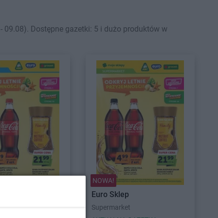
 09.08). Dostępne gazetki: 5 i dużo produktów w
NOWA!
ep
Euro Sklep
Supermarket