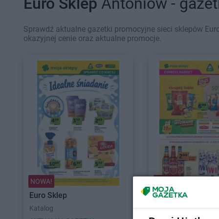
Euro Sklep
Antoniów - gazet
Sprawdź aktualne gazetki promocyjne sieci sklepów Euro
okazyjnej cenie oraz aktualne promocje.
NOWA!
NOWA!
Euro Sklep
Euro Sklep
Katalog
Express market