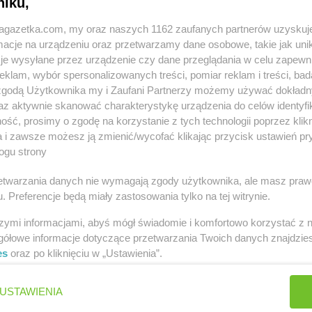
niku,
A
AKTUALNA GAZETKA
AKTUALNA
1
06.08 - 12.08
20
06.08 - 
jagazetka.com, my oraz naszych 1162 zaufanych partnerów uzyskuj
cje na urządzeniu oraz przetwarzamy dane osobowe, takie jak unika
je wysyłane przez urządzenie czy dane przeglądania w celu zapewn
klam, wybór spersonalizowanych treści, pomiar reklam i treści, bad
 zgodą Użytkownika my i Zaufani Partnerzy możemy używać dokład
 miastach
az aktywnie skanować charakterystykę urządzenia do celów identyfi
ść, prosimy o zgodę na korzystanie z tych technologii poprzez klikn
Euro Sklep
Andrychów
Euro Sklep
A
a i zawsze możesz ją zmienić/wycofać klikając przycisk ustawień pr
ogu strony
ice
Euro Sklep
Bochnia
Euro Sklep
B
Euro Sklep
Bodzechów
Euro Sklep
B
rzetwarzania danych nie wymagają zgody użytkownika, ale masz praw
. Preferencje będą miały zastosowania tylko na tej witrynie.
Euro Sklep
Bogunice
Euro Sklep
B
ko
Euro Sklep
Bolestraszyce
Euro Sklep
B
szymi informacjami, abyś mógł świadomie i komfortowo korzystać z
iała
Euro Sklep
Borów
Euro Sklep
B
gółowe informacje dotyczące przetwarzania Twoich danych znajdzi
es
oraz po kliknięciu w „Ustawienia”.
ce
Euro Sklep
Cieszyn
Euro Sklep
C
Euro Sklep
Cisna
Euro Sklep
C
USTAWIENIA
w
Euro Sklep
Czadrów
Euro Sklep
C
ów
Euro Sklep
Czarków
Euro Sklep
C