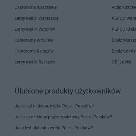
Euro Sklep
Kaniów
Euro Sklep
Kłobuck
Castorama Warszawa
Action Szcze
Euro Sklep
Karpacz
Euro Sklep
Kluczews
Euro Sklep
Katowice
Euro Sklep
Kobielice
Leroy Merlin Warszawa
PEPCO War
Euro Sklep
Kęty
Euro Sklep
Kolbusz
Leroy Merlin Wrocław
PEPCO Krak
Euro Sklep
Łączki Brzeskie
Euro Sklep
Łazy
Castorama Wrocław
Dealz Wars
Euro Sklep
Łąkorz
Euro Sklep
Łękawica
Castorama Rzeszów
Dealz Gdańs
Euro Sklep
Lądek-Zdrój
Euro Sklep
Lesko
Euro Sklep
Laszki
Euro Sklep
Leżajsk
Leroy Merlin Rzeszów
OBI Lublin
Euro Sklep
Legnica
Euro Sklep
Lgota Ma
Euro Sklep
Majdan Królewski
Euro Sklep
Masłomi
Euro Sklep
Marcinkowice
Euro Sklep
Masłów P
Ulubione produkty użytkowników
Euro Sklep
Marszowice
Euro Sklep
Michów
Jakie jest ulubione mleko Polek i Polaków?
Euro Sklep
Narama
Euro Sklep
Niepołom
Euro Sklep
Niegardów-Kolonia
Euro Sklep
Nisko
Jaki jest ulubiony papier toaletowy Polek i Polaków?
Euro Sklep
Oblęgór
Euro Sklep
Opatów
Jaka jest ulubiona woda Polek i Polaków?
Euro Sklep
Odrowąż
Euro Sklep
Opole