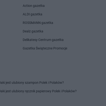
raków
Euro Sklep
Krzeczów
Action gazetka
rapkowice
Euro Sklep
Krzeszowice
rasne Potockie
ALDI gazetka
równiki
ROSSMANN gazetka
opuszno
Euro Sklep
Łuków
Dealz gazetka
ubniany
Delikatesy Centrum gazetka
ublin
ubomierz
Gazetka Świąteczne Promocje
uborzyca
oszna
Euro Sklep
Myślachowice
rozów
Euro Sklep
Myślenice
szana Dolna
Euro Sklep
Mysłowice
Jaki jest ulubiony szampon Polek i Polaków?
owy Sącz
ysa
Jaki jest ulubiony ręcznik papierowy Polek i Polaków?
strowiec
Euro Sklep
Oświęcim
i