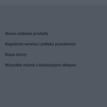
strowy nad Okszą
rzemyśl
Euro Sklep
Przytoczno
rzeworsk
Euro Sklep
Pszczyna
rzybysławice
Euro Sklep
Puławy
rzysiecz
Euro Sklep
Pustków Żurawski
Wasze ulubione produkty
rzytkowice
Euro Sklep
Pysznica
Regulamin serwisu i polityka prywatności
uda Różaniecka
Euro Sklep
Rydułtowy
uda Śląska
Euro Sklep
Rzeki Wielkie
Mapa strony
ybnik
Euro Sklep
Rzeszów
ychwałdek
Wszystkie miasta z lokalizacjami sklepów
winna Poręba
trzeleczki
Euro Sklep
Szczedrzyk
tudzian
Euro Sklep
Szczepankowice
ulejówek
Euro Sklep
Szczurowa
ułkowice
Euro Sklep
Szczyrk
zczawnica
Euro Sklep
Szklarska Poręba