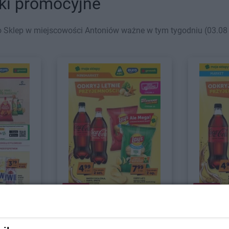
ki promocyjne
 Sklep w miejscowości Antoniów ważne w tym tygodniu (03.08 -
NOWA!
NOWA!
Euro Sklep
Euro Skl
Minimarket
Market