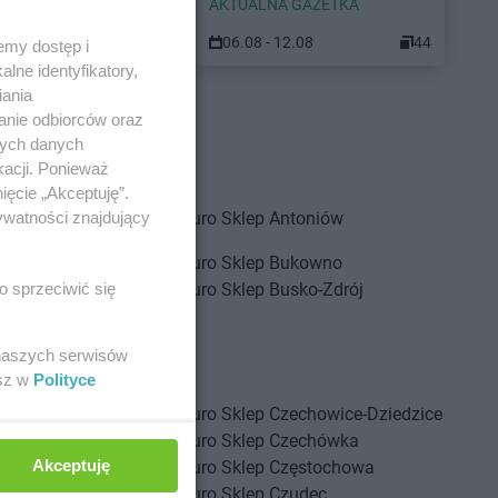
 GAZETKA
AKTUALNA GAZETKA
12.08
34
06.08 - 12.08
44
emy dostęp i
lne identyfikatory,
iania
anie odbiorców oraz
nych danych
kacji. Ponieważ
ięcie „Akceptuję”.
nnopol
Euro Sklep
Antoniów
ywatności znajdujący
orzęcin
Euro Sklep
Bukowno
renna
Euro Sklep
Busko-Zdrój
o sprzeciwić się
rzeg
rzeziny
 naszych serwisów
ukowiec
esz w
Polityce
zarna Wieś
Euro Sklep
Czechowice-Dziedzice
zarny Las
Euro Sklep
Czechówka
Akceptuję
zasław
Euro Sklep
Częstochowa
zchów
Euro Sklep
Czudec