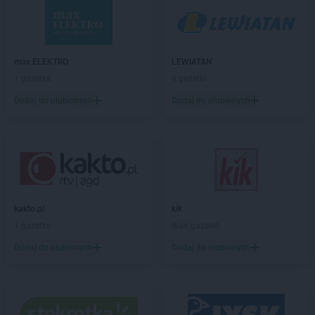
Euro Sklep
Goczałkowice-Zdrój
Euro Sklep
Góra Motyczna
Euro Sklep
Górki
Euro Sklep
Górna Wieś
max ELEKTRO
LEWIATAN
Euro Sklep
Gorzków
1 gazetka
4 gazetki
Euro Sklep
Gorzów
Dodaj do ulubionych
Dodaj do ulubionych
Euro Sklep
Gościeradów Ukazowy
Euro Sklep
Gostyń
Euro Sklep
Grębów
Euro Sklep
Gródek
Euro Sklep
Grodziec
Euro Sklep
Grojec
kakto.pl
kik
Euro Sklep
Grudziądz
1 gazetka
Brak gazetek
Euro Sklep
Grzegorzowice Wielkie
Euro Sklep
Gumna
Dodaj do ulubionych
Dodaj do ulubionych
Euro Sklep
Hanna
Euro Sklep
Harmęże
Euro Sklep
Hoczew