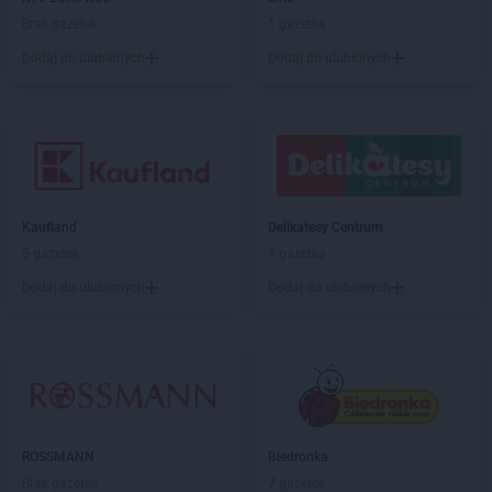
Euro Sklep
Koniaków
Brak gazetek
1 gazetka
Euro Sklep
Końskie
Euro Sklep
Koszyce Małe
Dodaj do ulubionych
Dodaj do ulubionych
Euro Sklep
Koszyce Wielkie
Euro Sklep
Kozy
Euro Sklep
Kraczkowa
Euro Sklep
Kraków
Euro Sklep
Krapkowice
Euro Sklep
Krasne Potockie
Kaufland
Delikatesy Centrum
Euro Sklep
Krówniki
5 gazetek
1 gazetka
Euro Sklep
Kryry
Dodaj do ulubionych
Dodaj do ulubionych
Euro Sklep
Krzczonów
Euro Sklep
Krzeczów
Euro Sklep
Krzeszowice
Euro Sklep
Łączki Brzeskie
Euro Sklep
Łąkorz
Euro Sklep
Łazy
ROSSMANN
Biedronka
Euro Sklep
Łękawica
Brak gazetek
7 gazetek