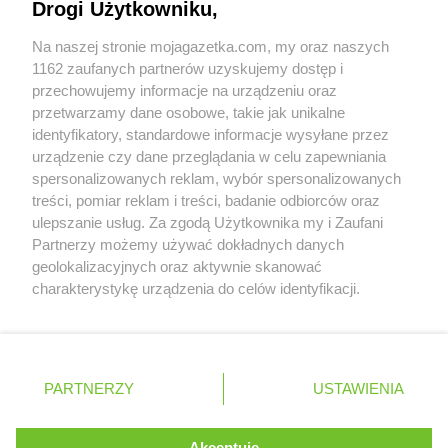
Drogi Użytkowniku,
Współpraca z nami
Euro Sklep
Rybnik
Euro Sklep
Rychwałdek
Na naszej stronie mojagazetka.com, my oraz naszych
Zobacz szczegóły
Euro Sklep
1162 zaufanych partnerów uzyskujemy dostęp i
Rydułtowy
Retail Radar – analiza rynku
przechowujemy informacje na urządzeniu oraz
Euro Sklep
Rzeki Wielkie
przetwarzamy dane osobowe, takie jak unikalne
Euro Sklep
Rzeszów
identyfikatory, standardowe informacje wysyłane przez
Wasze ulubione produkty
Euro Sklep
urządzenie czy dane przeglądania w celu zapewniania
Ścinawka Średnia
spersonalizowanych reklam, wybór spersonalizowanych
Euro Sklep
Święta Katarzyna
Regulamin serwisu i polityka prywatności
treści, pomiar reklam i treści, badanie odbiorców oraz
Euro Sklep
Święte
ulepszanie usług. Za zgodą Użytkownika my i Zaufani
Euro Sklep
Świnna Poręba
Mapa strony
Partnerzy możemy używać dokładnych danych
geolokalizacyjnych oraz aktywnie skanować
Euro Sklep
Secemin
Zawsze najnowsze gazetki w naszej
Wszystkie miasta z lokalizacjami sklepów
charakterystykę urządzenia do celów identyfikacji.
Euro Sklep
Siepraw
Ponieważ cenimy Twoją prywatność, prosimy o zgodę na
aplikacji
Euro Sklep
Skarżysko-Kamienna
korzystanie z tych technologii poprzez kliknięcie
Euro Sklep
Skrzydlów
„Akceptuję”. Zgoda jest dobrowolna i zawsze możesz ją
Euro Sklep
Słomniki
+ 1,5 mln zadowolonych kupujących
zmienić/wycofać klikając przycisk ustawień prywatności
Polska
Czechy
Ukraina
Litwa
Słowacja
Rumunia
Euro Sklep
PARTNERZY
Sochaczew
USTAWIENIA
znajdujący się w lewym dolnym rogu strony
Euro Sklep
Sosnowiec
Euro Sklep
Stalowa Wola
. Niektóre rodzaje przetwarzania danych nie wymagają
Akceptuję