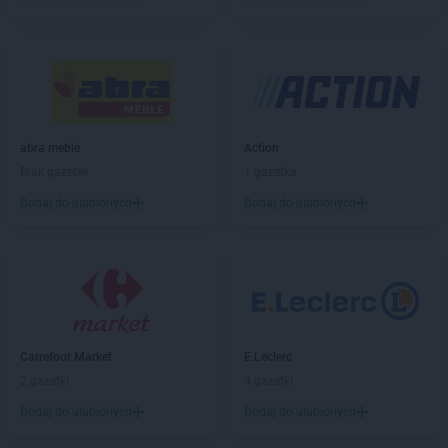
Euro Sklep
Bukowiec
Euro Sklep
Bukowno
Euro Sklep
Busko-Zdrój
Euro Sklep
Cedzyna
Euro Sklep
Chęciny
abra meble
Action
Euro Sklep
Chełmek
Brak gazetek
1 gazetka
Euro Sklep
Chmielnik
Euro Sklep
Dodaj do ulubionych
Chomranice
Dodaj do ulubionych
Euro Sklep
Choroń
Euro Sklep
Chrzanów
Euro Sklep
Cieszanów
Euro Sklep
Cieszyn
Euro Sklep
Cisna
Euro Sklep
Czadrów
Carrefour Market
E.Leclerc
Euro Sklep
Czarków
2 gazetki
4 gazetki
Euro Sklep
Czarna Wieś
Dodaj do ulubionych
Dodaj do ulubionych
Euro Sklep
Czarny Las
Euro Sklep
Czasław