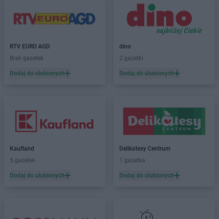
Biedronka
Bytom
Biedronka
Bytom Odrzański
Biedronka
Bytów
RTV EURO AGD
dino
Biedronka
Cegłów
Brak gazetek
2 gazetki
Biedronka
Charzyno
Biedronka
Chechło
Dodaj do ulubionych
Dodaj do ulubionych
Biedronka
Chęciny
Biedronka
Chełm
Biedronka
Chełmek
Biedronka
Chełmno
Biedronka
Chełmża
Biedronka
Chmielnik
Kaufland
Delikatesy Centrum
Biedronka
Chmielów
5 gazetek
1 gazetka
Biedronka
Choceń
Dodaj do ulubionych
Dodaj do ulubionych
Biedronka
Chocianów
Biedronka
Chocianowice
Biedronka
Chociwel
Biedronka
Choczewo