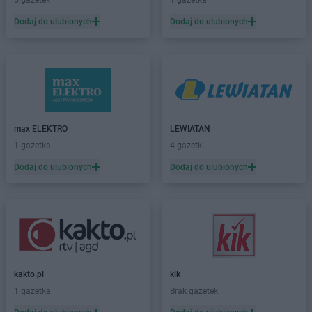
5 gazetek
1 gazetka
Biedronka
Błędów
Dodaj do ulubionych
Dodaj do ulubionych
Biedronka
Bliżyn
Biedronka
Błonie
Biedronka
Bobolice
Biedronka
Bobowa
Biedronka
Bobrowiec
Biedronka
Bobrowniki
Biedronka
Bochnia
max ELEKTRO
LEWIATAN
Biedronka
Bochotnica
1 gazetka
4 gazetki
Biedronka
Bochotnica-Kolonia
Dodaj do ulubionych
Dodaj do ulubionych
Biedronka
Bodzentyn
Biedronka
Bogacica
Biedronka
Bogatynia
Biedronka
Boguchwała
Biedronka
Boguszów-Gorce
Biedronka
Bojano
kakto.pl
kik
Biedronka
Bolesławice
1 gazetka
Brak gazetek
Biedronka
Bolesławiec
Biedronka
Bolków