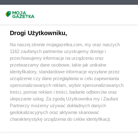
Biedronka
Doruchów
Biedronka
Drawno
Masz sugestie lub pytania?
Biedronka
Drawski Młyn
Biedronka
Drawsko Pomorskie
Napisz do nas:
support@mojagazetka.com
Drogi Użytkowniku,
Biedronka
Drezdenko
Współpraca z nami
Biedronka
Drobin
Na naszej stronie mojagazetka.com, my oraz naszych
Biedronka
Drogomyśl
Zobacz szczegóły
1162 zaufanych partnerów uzyskujemy dostęp i
Biedronka
Drohiczyn
Retail Radar – analiza rynku
przechowujemy informacje na urządzeniu oraz
Biedronka
Droszków
przetwarzamy dane osobowe, takie jak unikalne
Biedronka
Drzewica
identyfikatory, standardowe informacje wysyłane przez
Wasze ulubione produkty
Biedronka
urządzenie czy dane przeglądania w celu zapewniania
Dukla
spersonalizowanych reklam, wybór spersonalizowanych
Biedronka
Duszniki-Zdrój
Regulamin serwisu i polityka prywatności
treści, pomiar reklam i treści, badanie odbiorców oraz
Biedronka
Dygowo
ulepszanie usług. Za zgodą Użytkownika my i Zaufani
Biedronka
Dynów
Mapa strony
Partnerzy możemy używać dokładnych danych
Biedronka
Dywity
geolokalizacyjnych oraz aktywnie skanować
Biedronka
Działdowo
Wszystkie miasta z lokalizacjami sklepów
charakterystykę urządzenia do celów identyfikacji.
Biedronka
Dziemiany
Ponieważ cenimy Twoją prywatność, prosimy o zgodę na
Biedronka
Dzierzgoń
korzystanie z tych technologii poprzez kliknięcie
Biedronka
Dzierżoniów