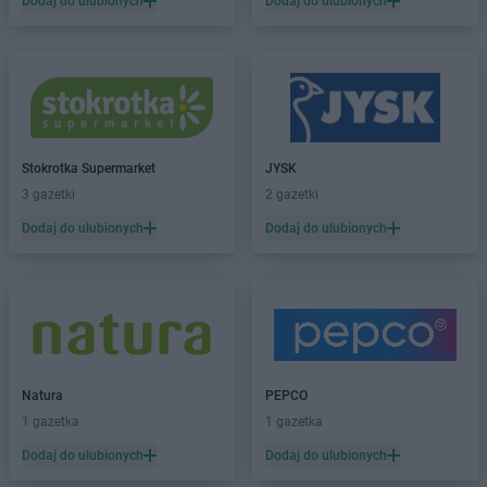
Dodaj do ulubionych
Dodaj do ulubionych
Biedronka
Bolszewo
Biedronka
Bońki
Biedronka
Borek Wielkopolski
Biedronka
Borki
Biedronka
Borkowo
Biedronka
Borne Sulinowo
Stokrotka Supermarket
JYSK
Biedronka
Borówiec
3 gazetki
2 gazetki
Biedronka
Branice
Dodaj do ulubionych
Dodaj do ulubionych
Biedronka
Braniewo
Biedronka
Brańsk
Biedronka
Brenna
Biedronka
Brodnica
Biedronka
Brusy
Biedronka
Brwinów
Biedronka
Brzeg
Natura
PEPCO
Biedronka
Brzeg Dolny
1 gazetka
1 gazetka
Biedronka
Brześć Kujawski
Dodaj do ulubionych
Dodaj do ulubionych
Biedronka
Brzesko