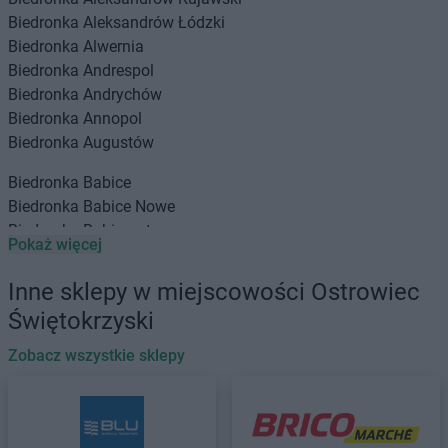
Biedronka
Aleksandrów Łódzki
Biedronka
Alwernia
Biedronka
Andrespol
Biedronka
Andrychów
Biedronka
Annopol
Biedronka
Augustów
Biedronka
Babice
Biedronka
Babice Nowe
Biedronka
Babimost
Pokaż więcej
Biedronka
Baborów
Biedronka
Banie
Inne sklepy w miejscowości Ostrowiec
Biedronka
Banie Mazurskie
Świętokrzyski
Biedronka
Banino
Biedronka
Baniocha
Zobacz wszystkie sklepy
Biedronka
Baranowo
Biedronka
Barciany
Biedronka
Barcin
Biedronka
Barczewo