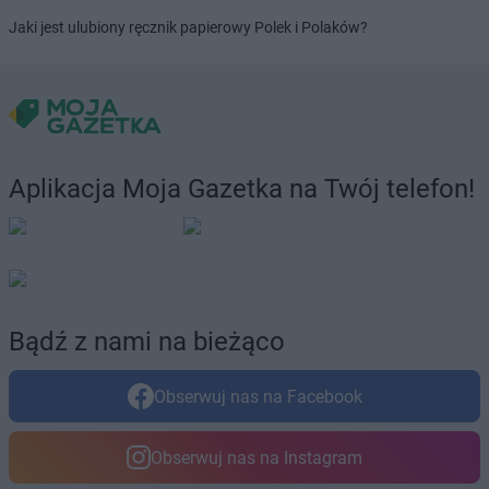
Biedronka
Deszczno
Jaki jest ulubiony ręcznik papierowy Polek i Polaków?
Biedronka
Długołęka
Biedronka
Długosiodło
Biedronka
Dobczyce
Biedronka
Dobiegniew
Biedronka
Dobra
Biedronka
Dobrcz
Aplikacja Moja Gazetka na Twój telefon!
Biedronka
Dobre Miasto
Biedronka
Dobrodzień
Biedronka
Dobroń
Biedronka
Dobroszyce
Biedronka
Dobrzany
Biedronka
Dobrzyca
Bądź z nami na bieżąco
Biedronka
Dobrzykowice
Biedronka
Dobrzyń nad Wisłą
Obserwuj nas na Facebook
Biedronka
Dołhobyczów
Biedronka
Dolice
Biedronka
Dolsk
Obserwuj nas na Instagram
Biedronka
Domaszowice