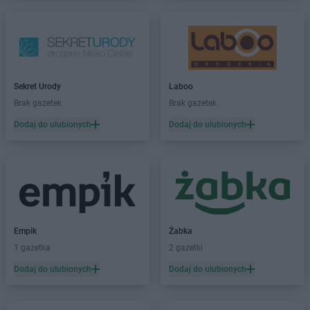
Biedronka
Brzeszcze
Biedronka
Brzeziny
Biedronka
Brzezna
Biedronka
Brzeźnio
Biedronka
Brzostek
Biedronka
Brzoza
Sekret Urody
Laboo
Biedronka
Brzozów
Brak gazetek
Brak gazetek
Biedronka
Buczkowice
Dodaj do ulubionych
Dodaj do ulubionych
Biedronka
Budzów
Biedronka
Budzyń
Biedronka
Buk
Biedronka
Bukowno
Biedronka
Bulowice
Biedronka
Busko-Zdrój
Empik
Żabka
Biedronka
Bychawa
1 gazetka
2 gazetki
Biedronka
Byczyna
Biedronka
Bydgoszcz
Dodaj do ulubionych
Dodaj do ulubionych
Biedronka
Bystrzyca Górna
Biedronka
Bystrzyca Kłodzka