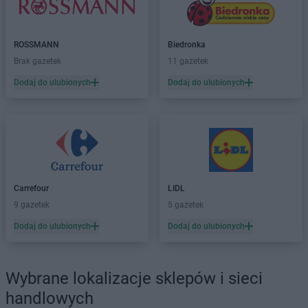
Biedronka
Chodecz
Biedronka
Chodel
Biedronka
Chodzież
ROSSMANN
Biedronka
Biedronka
Chojna
Brak gazetek
11 gazetek
Biedronka
Chojnice
Dodaj do ulubionych
Dodaj do ulubionych
Biedronka
Chojnów
Biedronka
Choroszcz
Biedronka
Chorzele
Biedronka
Chorzów
Biedronka
Choszczno
Biedronka
Chotomów
Carrefour
LIDL
Biedronka
Chróścice
9 gazetek
5 gazetek
Biedronka
Chrzanów
Biedronka
Chrząstowice
Dodaj do ulubionych
Dodaj do ulubionych
Biedronka
Chwaszczyno
Biedronka
Chybie
Biedronka
Cianowice Duże
Wybrane lokalizacje sklepów i sieci
Biedronka
Ciążeń
handlowych
Biedronka
Ciechanów