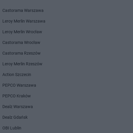
Biedronka
Ciechanowiec
Castorama Warszawa
Biedronka
Ciechocinek
Biedronka
Cieplewo
Leroy Merlin Warszawa
Biedronka
Cieszanów
Leroy Merlin Wrocław
Biedronka
Cieszyn
Biedronka
Cybinka
Castorama Wrocław
Biedronka
Cynków
Castorama Rzeszów
Biedronka
Czajęcice
Biedronka
Czaniec
Leroy Merlin Rzeszów
Biedronka
Czaplinek
Action Szczecin
Biedronka
Czapury
Biedronka
Czarna
PEPCO Warszawa
Biedronka
Czarna Białostocka
PEPCO Kraków
Biedronka
Czarna Dąbrówka
Biedronka
Czarna Woda
Dealz Warszawa
Biedronka
Czarne
Dealz Gdańsk
Biedronka
Czarnków
Biedronka
Czarny Dunajec
OBI Lublin