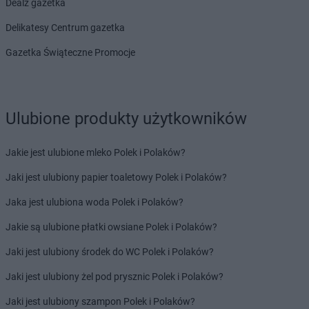
Dealz gazetka
Biedronka
Ćwiklice
Delikatesy Centrum gazetka
Biedronka
Dąbrowa Białostocka
Biedronka
Dąbrowa Biskupia
Gazetka Świąteczne Promocje
Biedronka
Dąbrowa Górnicza
Biedronka
Dąbrowa Rzeczycka
Biedronka
Dąbrowa Tarnowska
Biedronka
Dąbrówka
Ulubione produkty użytkowników
Biedronka
Dąbrówka-Ług
Biedronka
Damasławek
Jakie jest ulubione mleko Polek i Polaków?
Biedronka
Darłowo
Jaki jest ulubiony papier toaletowy Polek i Polaków?
Biedronka
Dębe Wielkie
Biedronka
Dębica
Jaka jest ulubiona woda Polek i Polaków?
Biedronka
Dęblin
Jakie są ulubione płatki owsiane Polek i Polaków?
Biedronka
Dębnica Kaszubska
Biedronka
Dębno
Jaki jest ulubiony środek do WC Polek i Polaków?
Biedronka
Dębowa
Jaki jest ulubiony żel pod prysznic Polek i Polaków?
Biedronka
Dębowiec
Biedronka
Debrzno
Jaki jest ulubiony szampon Polek i Polaków?