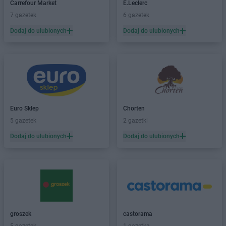
Biedronka
Białogard
Carrefour Market
E.Leclerc
Biedronka
Biały Bór
7 gazetek
6 gazetek
Biedronka
Białystok
Dodaj do ulubionych
Dodaj do ulubionych
Biedronka
Biecz
Biedronka
Biedronka
Biedronka
Biedrusko
Biedronka
Bielany Wrocławskie
Biedronka
Bielawa
Biedronka
Bielsk
Euro Sklep
Chorten
Biedronka
Bielsk Podlaski
5 gazetek
2 gazetki
Biedronka
Bielsko-Biała
Biedronka
Biertowice
Dodaj do ulubionych
Dodaj do ulubionych
Biedronka
Bieruń
Biedronka
Bierutów
Biedronka
Biłgoraj
Biedronka
Biskupice
Biedronka
Biskupiec
Biedronka
Blachownia
groszek
castorama
Biedronka
Błażowa