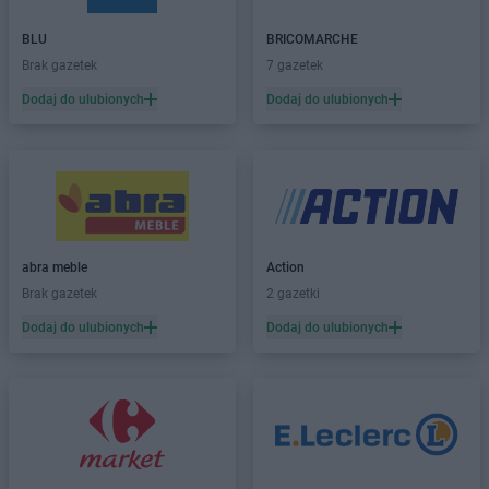
Biedronka
Bardo
BLU
BRICOMARCHE
Biedronka
Barlinek
Brak gazetek
7 gazetek
Biedronka
Bartoszyce
Dodaj do ulubionych
Dodaj do ulubionych
Biedronka
Barwice
Biedronka
Będzin
Biedronka
Bełchatów
Biedronka
Bełżyce
Biedronka
Bestwina
Biedronka
Bezrzecze
Biedronka
Biała
abra meble
Action
Biedronka
Biała Parcela
Brak gazetek
2 gazetki
Biedronka
Biała Piska
Dodaj do ulubionych
Dodaj do ulubionych
Biedronka
Biała Podlaska
Biedronka
Biała Rawska
Biedronka
Białe Błota
Biedronka
Białka
Biedronka
Białka Tatrzańska
Biedronka
Białobrzegi