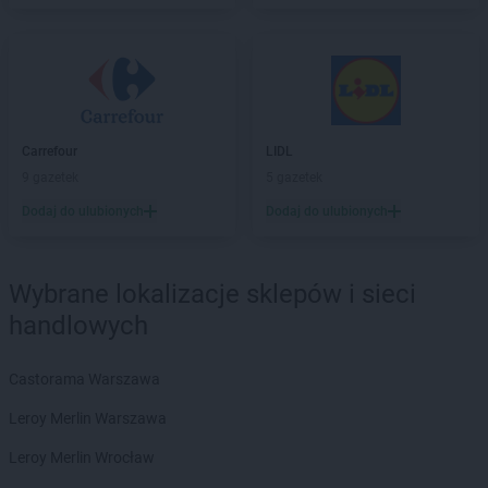
Kaufland
Parzniew
Kaufland
Piaseczno
Kaufland
Piastów
Kaufland
Piekary Śląskie
Kaufland
Piła
Kaufland
Piotrków Trybunalski
Carrefour
LIDL
Kaufland
Pisz
9 gazetek
5 gazetek
Kaufland
Pleszew
Dodaj do ulubionych
Dodaj do ulubionych
Kaufland
Płock
Kaufland
Płońsk
Kaufland
Polkowice
Wybrane lokalizacje sklepów i sieci
Kaufland
Poznań
handlowych
Kaufland
Prudnik
Kaufland
Przemyśl
Kaufland
Pszczyna
Castorama Warszawa
Kaufland
Puławy
Leroy Merlin Warszawa
Kaufland
Racibórz
Leroy Merlin Wrocław
Kaufland
Radom