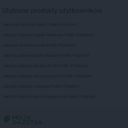
Kaufland
Tomaszów Mazowiecki
Ulubione produkty użytkowników
Kaufland
Toruń
Kaufland
Turek
Jakie jest ulubione mleko Polek i Polaków?
Kaufland
Tychy
Jaki jest ulubiony papier toaletowy Polek i Polaków?
Kaufland
Wągrowiec
Kaufland
Jaka jest ulubiona woda Polek i Polaków?
Wałbrzych
Kaufland
Wałcz
Jakie są ulubione płatki owsiane Polek i Polaków?
Kaufland
Warszawa
Kaufland
Jaki jest ulubiony środek do WC Polek i Polaków?
Wejherowo
Kaufland
Wieluń
Jaki jest ulubiony żel pod prysznic Polek i Polaków?
Kaufland
Włocławek
Kaufland
Jaki jest ulubiony szampon Polek i Polaków?
Wodzisław Śląski
Kaufland
Wołomin
Jaki jest ulubiony ręcznik papierowy Polek i Polaków?
Kaufland
Wrocław
Kaufland
Września
Kaufland
Wyszków
Kaufland
Ząbki