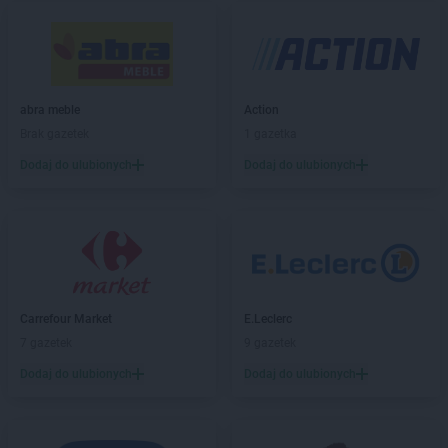
Kaufland
Częstochowa
Kaufland
Ćwiklice
Kaufland
Dąbrowa Górnicza
abra meble
Action
Kaufland
Dębica
Brak gazetek
1 gazetka
Kaufland
Dęblin
Dodaj do ulubionych
Dodaj do ulubionych
Kaufland
Dzierżoniów
Kaufland
Elbląg
Kaufland
Ełk
Kaufland
Garwolin
Kaufland
Gdańsk
Carrefour Market
E.Leclerc
Kaufland
Gdynia
7 gazetek
9 gazetek
Kaufland
Giżycko
Kaufland
Gliwice
Dodaj do ulubionych
Dodaj do ulubionych
Kaufland
Głogów
Kaufland
Gniezno
Kaufland
Goleniów