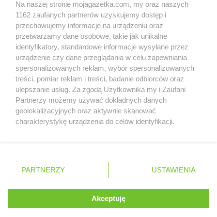
Na naszej stronie mojagazetka.com, my oraz naszych
Zobacz szczegóły
1162 zaufanych partnerów uzyskujemy dostęp i
Retail Radar – analiza rynku
przechowujemy informacje na urządzeniu oraz
przetwarzamy dane osobowe, takie jak unikalne
identyfikatory, standardowe informacje wysyłane przez
Wasze ulubione produkty
urządzenie czy dane przeglądania w celu zapewniania
spersonalizowanych reklam, wybór spersonalizowanych
Regulamin serwisu i polityka prywatności
treści, pomiar reklam i treści, badanie odbiorców oraz
ulepszanie usług. Za zgodą Użytkownika my i Zaufani
Mapa strony
Partnerzy możemy używać dokładnych danych
geolokalizacyjnych oraz aktywnie skanować
Zawsze najnowsze gazetki w naszej
Wszystkie miasta z lokalizacjami sklepów
charakterystykę urządzenia do celów identyfikacji.
Ponieważ cenimy Twoją prywatność, prosimy o zgodę na
aplikacji
korzystanie z tych technologii poprzez kliknięcie
„Akceptuję”. Zgoda jest dobrowolna i zawsze możesz ją
+ 1,5 mln zadowolonych kupujących
zmienić/wycofać klikając przycisk ustawień prywatności
Polska
Czechy
Ukraina
Litwa
Słowacja
Rumunia
PARTNERZY
USTAWIENIA
znajdujący się w lewym dolnym rogu strony
. Niektóre rodzaje przetwarzania danych nie wymagają
Akceptuję
zgody użytkownika, ale masz prawo sprzeciwić się
©
2026
Moja Gazetka Sp. z o.o.
Kontynuuj na stronie
takiemu przetwarzaniu. Preferencje będą miały