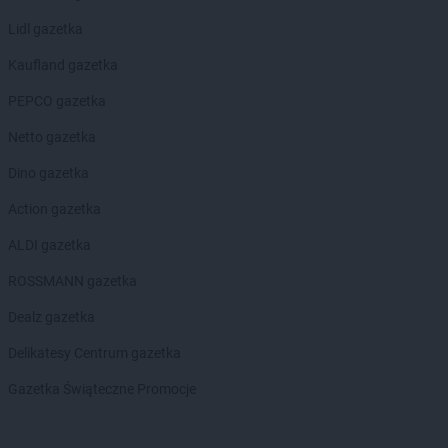
Kaufland
Spalice
Lidl gazetka
Kaufland
Stalowa Wola
Kaufland
Starachowice
Kaufland gazetka
Kaufland
Stargard
PEPCO gazetka
Kaufland
Strzelce Opolskie
Kaufland
Suwałki
Netto gazetka
Kaufland
Swarzędz
Dino gazetka
Kaufland
Szczecin
Kaufland
Szczecinek
Action gazetka
Kaufland
Szczytno
ALDI gazetka
Kaufland
Świdnica
ROSSMANN gazetka
Kaufland
Świdnik
Kaufland
Świecie
Dealz gazetka
Kaufland
Świnoujście
Delikatesy Centrum gazetka
Kaufland
Tarnobrzeg
Gazetka Świąteczne Promocje
Kaufland
Tarnów
Kaufland
Tarnowskie Góry
Kaufland
Tczew