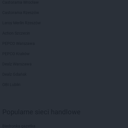
Kaufland
Radzionków
Castorama Wrocław
Kaufland
Radzyń Podlaski
Castorama Rzeszów
Kaufland
Rawicz
Kaufland
Ruda Śląska
Leroy Merlin Rzeszów
Kaufland
Rumia
Action Szczecin
Kaufland
Rybnik
Kaufland
Rydułtowy
PEPCO Warszawa
Kaufland
Rzeszów
PEPCO Kraków
Kaufland
Sanok
Dealz Warszawa
Kaufland
Siedlce
Dealz Gdańsk
Kaufland
Siemianowice Śląskie
Kaufland
Sieradz
OBI Lublin
Kaufland
Skarżysko-Kamienna
Kaufland
Skawina
Kaufland
Skierniewice
Kaufland
Słupsk
Popularne sieci handlowe
Kaufland
Sochaczew
Kaufland
Sosnowiec
Biedronka gazetka