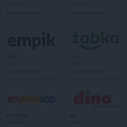
Brak gazetek
Brak gazetek
Kaufland
Lubań
Kaufland
Dodaj do ulubionych
Lubartów
Dodaj do ulubionych
Kaufland
Lubin
Kaufland
Lublin
Kaufland
Lubliniec
Kaufland
Malbork
Kaufland
Mikołów
Empik
Żabka
Kaufland
Mińsk Mazowiecki
1 gazetka
2 gazetki
Kaufland
Mława
Kaufland
Mrągowo
Dodaj do ulubionych
Dodaj do ulubionych
Kaufland
Myślenice
Kaufland
Mysłowice
Kaufland
Myszków
Kaufland
Namysłów
Kaufland
Niepołomice
RTV EURO AGD
dino
Kaufland
Nowa Sól
Brak gazetek
2 gazetki
Kaufland
Nowy Dwór Mazowiecki