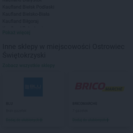
Kaufland
Bielsk Podlaski
Kaufland
Bielsko-Biała
Kaufland
Biłgoraj
Kaufland
Bolesławiec
Pokaż więcej
Kaufland
Brodnica
Kaufland
Brzeg
Inne sklepy w miejscowości Ostrowiec
Kaufland
Busko-Zdrój
Świętokrzyski
Kaufland
Bydgoszcz
Kaufland
Bytom
Zobacz wszystkie sklepy
Kaufland
Bytów
Kaufland
Chełm
Kaufland
Chojnice
Kaufland
Chorzów
Kaufland
BLU
Chrzanów
BRICOMARCHE
Kaufland
Brak gazetek
Chwałki
7 gazetek
Kaufland
Ciechanów
Dodaj do ulubionych
Dodaj do ulubionych
Kaufland
Cieszyn
Kaufland
Czechowice-Dziedzice