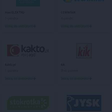
Kaufland
Jedrzejow
Kaufland
Jelenia Góra
max ELEKTRO
LEWIATAN
Kaufland
Kalisz
1 gazetka
4 gazetki
Kaufland
Kamienna Góra
Dodaj do ulubionych
Dodaj do ulubionych
Kaufland
Katowice
Kaufland
Kędzierzyn-Koźle
Kaufland
Kielce
Kaufland
Kluczbork
Kaufland
Knurów
Kaufland
Koło
kakto.pl
kik
Kaufland
Kołobrzeg
1 gazetka
Brak gazetek
Kaufland
Konin
Kaufland
Końskie
Dodaj do ulubionych
Dodaj do ulubionych
Kaufland
Konstantynów Łódzki
Kaufland
Kościan
Kaufland
Kościerzyna
Kaufland
Koszalin
Kaufland
Kozienice