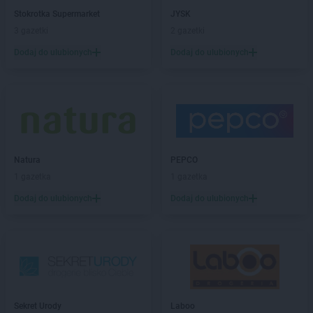
Kaufland
Kraków
Stokrotka Supermarket
JYSK
Kaufland
Krapkowice
3 gazetki
2 gazetki
Kaufland
Kraśnik
Dodaj do ulubionych
Dodaj do ulubionych
Kaufland
Krasnystaw
Kaufland
Krosno
Kaufland
Krotoszyn
Kaufland
Kutno
Kaufland
Kwidzyn
Kaufland
Łask
Natura
PEPCO
Kaufland
Łódź
1 gazetka
1 gazetka
Kaufland
Łomża
Dodaj do ulubionych
Dodaj do ulubionych
Kaufland
Łowicz
Kaufland
Łuków
Kaufland
Lębork
Kaufland
Legionowo
Kaufland
Legnica
Kaufland
Leszno
Sekret Urody
Laboo
Kaufland
Limanowa