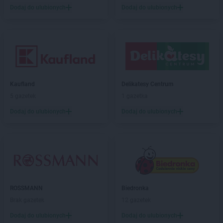
Kaufland
Nowy Sącz
Dodaj do ulubionych
Dodaj do ulubionych
Kaufland
Nowy Targ
Kaufland
Nowy Tomyśl
Kaufland
Nysa
Kaufland
Oborniki
Kaufland
Oława
Kaufland
Delikatesy Centrum
Kaufland
Olecko
5 gazetek
1 gazetka
Kaufland
Olsztyn
Kaufland
Opoczno
Dodaj do ulubionych
Dodaj do ulubionych
Kaufland
Opole
Kaufland
Ostróda
Kaufland
Ostrołęka
Kaufland
Ostrów Mazowiecka
Kaufland
Ostrów Wielkopolski
Kaufland
Ostrowiec Świętokrzyski
ROSSMANN
Biedronka
Kaufland
Oświęcim
Brak gazetek
12 gazetek
Kaufland
Pabianice
Dodaj do ulubionych
Dodaj do ulubionych