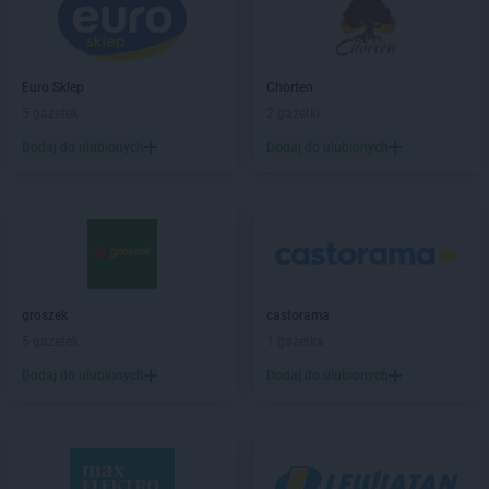
Kaufland
Gorlice
Kaufland
Gorzów Wielkopolski
Kaufland
Gostynin
Euro Sklep
Chorten
Kaufland
Grójec
5 gazetek
2 gazetki
Kaufland
Grudziądz
Dodaj do ulubionych
Dodaj do ulubionych
Kaufland
Gryfice
Kaufland
Hajnówka
Kaufland
Hrubieszów
Kaufland
Iława
Kaufland
Inowrocław
groszek
castorama
Kaufland
Jabłonna
5 gazetek
1 gazetka
Kaufland
Jarocin
Dodaj do ulubionych
Dodaj do ulubionych
Kaufland
Jarosław
Kaufland
Jasło
Kaufland
Jastrzębie-Zdrój
Kaufland
Jaworzno