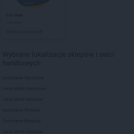
Euro Sklep
Bolestraszyce
Euro Sklep
Borów
Euro Sklep
Euro Sklep
Borzęcin
5 gazetek
Euro Sklep
Brenna
Dodaj do ulubionych
Euro Sklep
Brzeg
Euro Sklep
Brzeziny
Euro Sklep
Bukowiec
Wybrane lokalizacje sklepów i sieci
Euro Sklep
Bukowno
handlowych
Euro Sklep
Busko-Zdrój
Euro Sklep
Cedzyna
Castorama Warszawa
Euro Sklep
Chęciny
Leroy Merlin Warszawa
Euro Sklep
Chełmek
Euro Sklep
Chmielnik
Leroy Merlin Wrocław
Euro Sklep
Chomranice
Castorama Wrocław
Euro Sklep
Choroń
Euro Sklep
Chrzanów
Castorama Rzeszów
Euro Sklep
Cieszanów
Leroy Merlin Rzeszów
Euro Sklep
Cieszyn