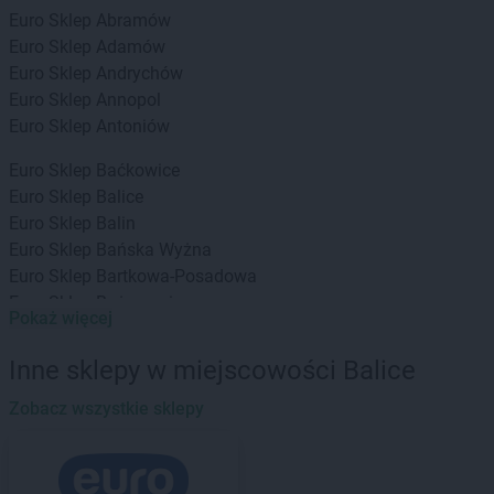
Euro Sklep
Abramów
Euro Sklep
Adamów
Euro Sklep
Andrychów
Euro Sklep
Annopol
Euro Sklep
Antoniów
Euro Sklep
Baćkowice
Euro Sklep
Balice
Euro Sklep
Balin
Euro Sklep
Bańska Wyżna
Euro Sklep
Bartkowa-Posadowa
Euro Sklep
Bażanowice
Pokaż więcej
Euro Sklep
Będzin
Euro Sklep
Bielany
Inne sklepy w miejscowości Balice
Euro Sklep
Bielowicko
Euro Sklep
Zobacz wszystkie sklepy
Bielsko-Biała
Euro Sklep
Bochnia
Euro Sklep
Bodzechów
Euro Sklep
Bogunice