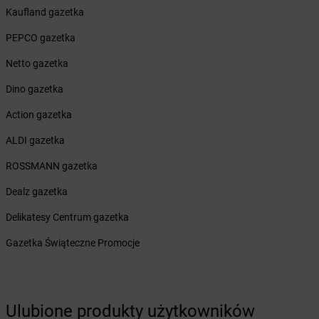
Żabka
Kaufland gazetka
Borówiec
Żabka
Borówno
PEPCO gazetka
Żabka
Borowo
Żabka
Netto gazetka
Boruja Kościelna
Żabka
Borzęcin Duży
Dino gazetka
Żabka
Borzygniew
Żabka
Action gazetka
Borzytuchom
Żabka
Boża Wola
ALDI gazetka
Żabka
Bralin
Żabka
ROSSMANN gazetka
Branice
Żabka
Braniewo
Dealz gazetka
Żabka
Brańsk
Żabka
Delikatesy Centrum gazetka
Brenna
Żabka
Brodnica
Gazetka Świąteczne Promocje
Żabka
Brodnica Górna
Żabka
Brodowo
Żabka
Brody
Żabka
Brojce
Ulubione produkty użytkowników