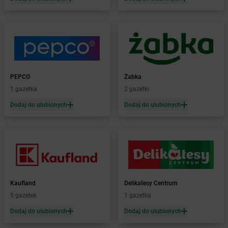
Żabka
Biała Piska
Żabka
Biała Podlaska
Żabka
Biała Rawska
Żabka
Białe Błota
Żabka
Białka
Żabka
Białka Tatrzańska
PEPCO
Żabka
Żabka
Białobrzegi
1 gazetka
2 gazetki
Żabka
Białogard
Żabka
Białogóra
Dodaj do ulubionych
Dodaj do ulubionych
Żabka
Białośliwie
Żabka
Białowieża
Żabka
Biały Dunajec
Żabka
Białystok
Żabka
Bibice
Żabka
Biczyce Dolne
Kaufland
Delikatesy Centrum
Żabka
Biecz
5 gazetek
1 gazetka
Żabka
Biedrusko
Dodaj do ulubionych
Dodaj do ulubionych
Żabka
Bielany Wrocławskie
Żabka
Bielawa