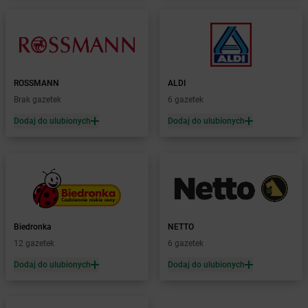
Żabka
Bielsk
Żabka
Bielsk Podlaski
Żabka
Bielsko
Żabka
Bielsko-Biała
Żabka
Bieniewice
ROSSMANN
ALDI
Żabka
Bieruń
Brak gazetek
6 gazetek
Żabka
Biery
Dodaj do ulubionych
Dodaj do ulubionych
Żabka
Bieżuń
Żabka
Bilcza
Żabka
Biłgoraj
Żabka
Biórków Mały
Żabka
Biskupice
Żabka
Biskupiec
Żabka
Biskupów
Biedronka
NETTO
Żabka
Blachownia
12 gazetek
6 gazetek
Żabka
Błażejewo
Dodaj do ulubionych
Dodaj do ulubionych
Żabka
Błażowa
Żabka
Blizne Łaszczyńskiego