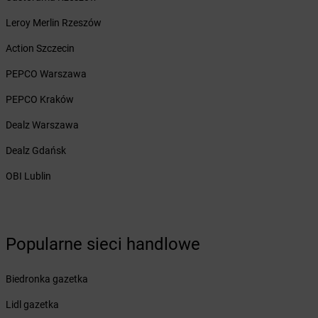
Żabka
Bohater
Leroy Merlin Rzeszów
Żabka
Bojano
Żabka
Bojszowy
Action Szczecin
Żabka
Bolechowo
PEPCO Warszawa
Żabka
Bolęcin
Żabka
Bolesław
PEPCO Kraków
Żabka
Bolesławiec
Dealz Warszawa
Żabka
Bolewice
Żabka
Bolków
Dealz Gdańsk
Żabka
Bolszewo
OBI Lublin
Żabka
Bońki
Żabka
Borawe
Żabka
Borek Stary
Żabka
Borek Wielkopolski
Popularne sieci handlowe
Żabka
Borkowo
Żabka
Borne Sulinowo
Żabka
Biedronka gazetka
Boronów
Żabka
Borowa
Lidl gazetka
Żabka
Borowianka