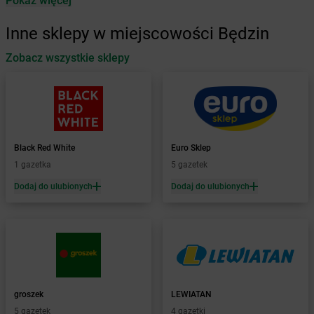
Pokaż więcej
Żabka
Antonie
Żabka
Augustów
Inne sklepy w miejscowości Będzin
Żabka
Automat
Zobacz wszystkie sklepy
Żabka
Babica
Żabka
Babice Nowe
Żabka
Babimost
Żabka
Baborów
Żabka
Baboszewo
Żabka
Bachowice
Black Red White
Euro Sklep
Żabka
Bądkowo
1 gazetka
5 gazetek
Żabka
Bąków
Dodaj do ulubionych
Dodaj do ulubionych
Żabka
Bałtów
Żabka
Banino
Żabka
Baniocha
Żabka
Baranowo
Żabka
Barcin
Żabka
Barczewo
groszek
LEWIATAN
Żabka
Bardo
5 gazetek
4 gazetki