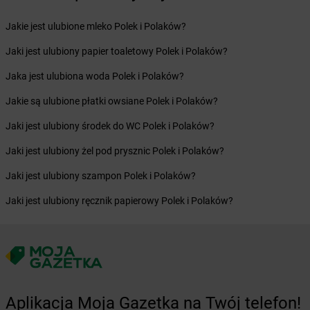
Żabka
Bronina
Żabka
Brudzeń Duży
Jakie jest ulubione mleko Polek i Polaków?
Żabka
Bruskowo Wielkie
Żabka
Brusy
Jaki jest ulubiony papier toaletowy Polek i Polaków?
Żabka
Brwinów
Jaka jest ulubiona woda Polek i Polaków?
Żabka
Brynica
Żabka
Brzączowice
Jakie są ulubione płatki owsiane Polek i Polaków?
Żabka
Brzeg
Jaki jest ulubiony środek do WC Polek i Polaków?
Żabka
Brzeg Dolny
Żabka
Brześć Kujawski
Jaki jest ulubiony żel pod prysznic Polek i Polaków?
Żabka
Brzesko
Jaki jest ulubiony szampon Polek i Polaków?
Żabka
Brzeszcze
Żabka
Brzezia Łąka
Jaki jest ulubiony ręcznik papierowy Polek i Polaków?
Żabka
Brzeziny
Żabka
Brzezna
Żabka
Brzeźnica
Żabka
Brzeźnio
Żabka
Brzezowa
Aplikacja Moja Gazetka na Twój telefon!
Żabka
Brzezówka