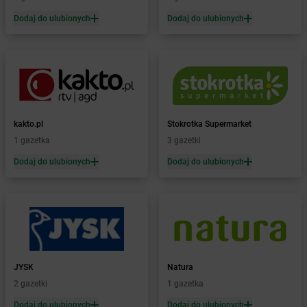
Żabka
Barlinek
Żabka
Barniewice
Dodaj do ulubionych
Dodaj do ulubionych
Żabka
Bartąg
Żabka
Bartoszyce
Żabka
Baruchowo
Żabka
Barwałd Średni
Żabka
Barwice
Żabka
Bażanowice
kakto.pl
Stokrotka Supermarket
Żabka
Bęczków
1 gazetka
3 gazetki
Żabka
Będzin
Dodaj do ulubionych
Dodaj do ulubionych
Żabka
Bełchatów
Żabka
Bełsznica
Żabka
Bełżyce
Żabka
Bestwina
Żabka
Bestwinka
Żabka
Bezrzecze
Żabka
BG1
JYSK
Natura
Żabka
Biała
2 gazetki
1 gazetka
Żabka
Biała Druga
Dodaj do ulubionych
Dodaj do ulubionych