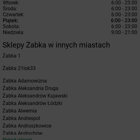
Wtorek:
6:00 - 23:00
Środa:
6:00 - 23:00
Czwartek:
6:00 - 23:00
Piątek:
6:00 - 23:00
Sobota:
6:00 - 23:00
Niedziela:
9:00 - 21:00
Sklepy Żabka w innych miastach
Żabka
1
Żabka
21lok33
Żabka
Adamowizna
Żabka
Aleksandria Druga
Żabka
Aleksandrów Kujawski
Żabka
Aleksandrów Łódzki
Żabka
Alwernia
Żabka
Andrespol
Żabka
Andruszkowice
Żabka
Andrychów