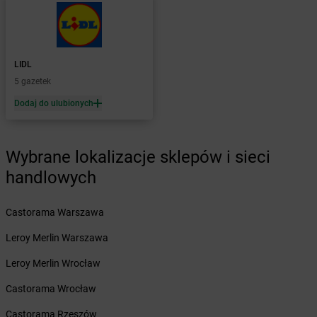
Żabka
Bliżyn
Żabka
Blok Dobryszyce
Żabka
Błonie
Żabka
Bobolice
LIDL
Żabka
Bobolin
5 gazetek
Żabka
Bobowa
Żabka
Bobrek
Dodaj do ulubionych
Żabka
Bobrowniki
Żabka
Bochnia
Wybrane lokalizacje sklepów i sieci
Żabka
Bodzechów
Żabka
Bodzentyn
handlowych
Żabka
Bogatki
Żabka
Bogatynia
Castorama Warszawa
Żabka
Bogdaniec
Leroy Merlin Warszawa
Żabka
Bogdanowo
Żabka
Boguchwała
Leroy Merlin Wrocław
Żabka
Boguchwałowice
Castorama Wrocław
Żabka
Boguszów-Gorce
Żabka
Boguszyce
Castorama Rzeszów