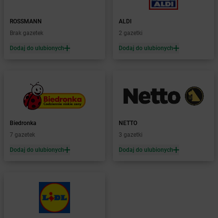
Żabka
Bielsko-Biała
Żabka
Bieniewice
ROSSMANN
ALDI
Żabka
Bieruń
Brak gazetek
2 gazetki
Żabka
Biery
Dodaj do ulubionych
Dodaj do ulubionych
Żabka
Bieżuń
Żabka
Bilcza
Żabka
Biłgoraj
Żabka
Biórków Mały
Żabka
Biskupice
Żabka
Biskupiec
Żabka
Biskupów
Biedronka
NETTO
Żabka
Blachownia
7 gazetek
3 gazetki
Żabka
Błażejewo
Dodaj do ulubionych
Dodaj do ulubionych
Żabka
Błażowa
Żabka
Blizne Łaszczyńskiego
Żabka
Bliżyn
Żabka
Blok Dobryszyce
Żabka
Błonie
Żabka
Bobolice