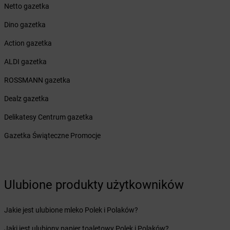
Żabka
Netto gazetka
Boruja Kościelna
Żabka
Borzęcin Duży
Dino gazetka
Żabka
Borzygniew
Żabka
Action gazetka
Borzytuchom
Żabka
Boża Wola
ALDI gazetka
Żabka
Bralin
Żabka
ROSSMANN gazetka
Branice
Żabka
Braniewo
Dealz gazetka
Żabka
Brańsk
Żabka
Delikatesy Centrum gazetka
Brenna
Żabka
Brodnica
Gazetka Świąteczne Promocje
Żabka
Brodnica Górna
Żabka
Brodowo
Żabka
Brody
Żabka
Brojce
Ulubione produkty użytkowników
Żabka
Bronina
Żabka
Brudzeń Duży
Jakie jest ulubione mleko Polek i Polaków?
Żabka
Bruskowo Wielkie
Żabka
Brusy
Jaki jest ulubiony papier toaletowy Polek i Polaków?