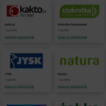
Żabka
Baruchowo
Żabka
Barwałd Średni
Żabka
Barwice
Żabka
Bażanowice
kakto.pl
Stokrotka Supermarket
Żabka
Bęczków
1 gazetka
3 gazetki
Żabka
Będzin
Dodaj do ulubionych
Dodaj do ulubionych
Żabka
Bełchatów
Żabka
Bełsznica
Żabka
Bełżyce
Żabka
Bestwina
Żabka
Bestwinka
Żabka
Bezrzecze
Żabka
BG1
JYSK
Natura
Żabka
Biała
2 gazetki
1 gazetka
Żabka
Biała Druga
Dodaj do ulubionych
Dodaj do ulubionych
Żabka
Biała Piska
Żabka
Biała Podlaska
Żabka
Biała Rawska