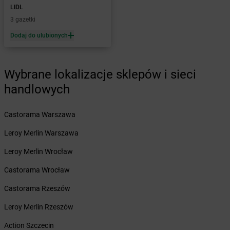
LIDL
Żabka
Bobolin
3 gazetki
Żabka
Bobowa
Żabka
Bobrek
Dodaj do ulubionych
Żabka
Bobrowniki
Żabka
Bochnia
Wybrane lokalizacje sklepów i sieci
Żabka
Bodzechów
Żabka
Bodzentyn
handlowych
Żabka
Bogatki
Żabka
Bogatynia
Castorama Warszawa
Żabka
Bogdaniec
Leroy Merlin Warszawa
Żabka
Bogdanowo
Żabka
Boguchwała
Leroy Merlin Wrocław
Żabka
Boguchwałowice
Castorama Wrocław
Żabka
Boguszów-Gorce
Żabka
Boguszyce
Castorama Rzeszów
Żabka
Bohater
Leroy Merlin Rzeszów
Żabka
Bojano
Żabka
Bojszowy
Action Szczecin