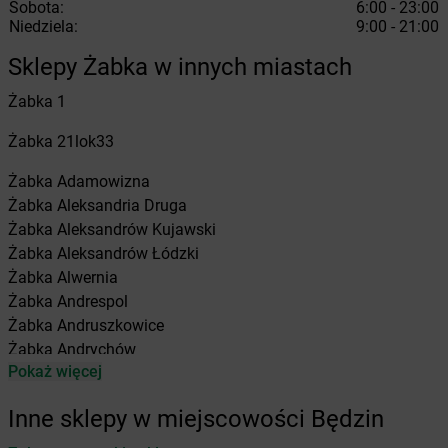
Sobota:
6:00 - 23:00
Niedziela:
9:00 - 21:00
Sklepy Żabka w innych miastach
Żabka
1
Żabka
21lok33
Żabka
Adamowizna
Żabka
Aleksandria Druga
Żabka
Aleksandrów Kujawski
Żabka
Aleksandrów Łódzki
Żabka
Alwernia
Żabka
Andrespol
Żabka
Andruszkowice
Żabka
Andrychów
Pokaż więcej
Żabka
Antonie
Żabka
Augustów
Inne sklepy w miejscowości Będzin
Żabka
Automat