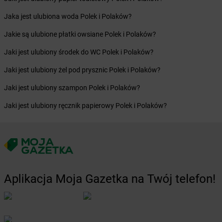
Żabka
Brwinów
Jaka jest ulubiona woda Polek i Polaków?
Żabka
Brynica
Żabka
Brzączowice
Jakie są ulubione płatki owsiane Polek i Polaków?
Żabka
Brzeg
Jaki jest ulubiony środek do WC Polek i Polaków?
Żabka
Brzeg Dolny
Żabka
Brześć Kujawski
Jaki jest ulubiony żel pod prysznic Polek i Polaków?
Żabka
Brzesko
Jaki jest ulubiony szampon Polek i Polaków?
Żabka
Brzeszcze
Żabka
Brzezia Łąka
Jaki jest ulubiony ręcznik papierowy Polek i Polaków?
Żabka
Brzeziny
Żabka
Brzezna
Żabka
Brzeźnica
Żabka
Brzeźnio
Żabka
Brzezowa
Aplikacja Moja Gazetka na Twój telefon!
Żabka
Brzezówka
Żabka
Brzoskwinia
Żabka
Brzostek
Żabka
Brzoza