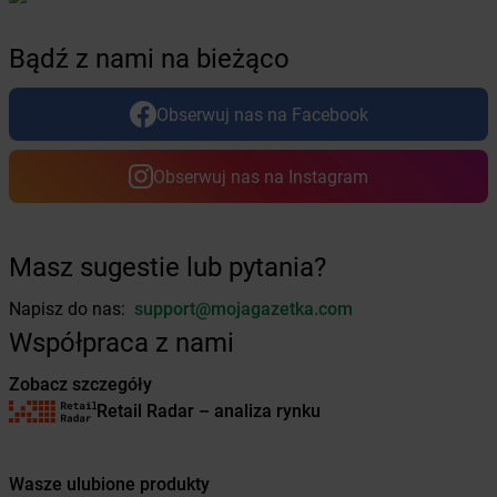
Żabka
Brzozów
Żabka
Brzozówka
Bądź z nami na bieżąco
Żabka
Bucz
Żabka
Buczkowice
Żabka
Budziechów
Obserwuj nas na Facebook
Żabka
Budziszewice
Żabka
Budzów
Obserwuj nas na Instagram
Żabka
Budzyń
Żabka
Bujaków
Żabka
Buk
Masz sugestie lub pytania?
Żabka
Bukowiec
Żabka
Bukowina Tatrzańska
Napisz do nas:
support@mojagazetka.com
Żabka
Bukowno
Współpraca z nami
Żabka
Bulowice
Żabka
Busko-Zdrój
Zobacz szczegóły
Żabka
Bychawa
Retail Radar – analiza rynku
Żabka
Bycina
Żabka
Byczyna
Wasze ulubione produkty
Żabka
Bydgoszcz