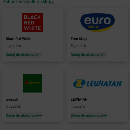
Zobacz wszystkie sklepy
Żabka
Babica
Żabka
Babice Nowe
Żabka
Babimost
Żabka
Baborów
Żabka
Baboszewo
Żabka
Bachowice
Black Red White
Euro Sklep
Żabka
Bądkowo
1 gazetka
5 gazetek
Żabka
Bąków
Dodaj do ulubionych
Dodaj do ulubionych
Żabka
Bałtów
Żabka
Banino
Żabka
Baniocha
Żabka
Baranowo
Żabka
Barcin
Żabka
Barczewo
groszek
LEWIATAN
Żabka
Bardo
5 gazetek
4 gazetki
Żabka
Barlinek
Żabka
Barniewice
Dodaj do ulubionych
Dodaj do ulubionych
Żabka
Bartąg
Żabka
Bartoszyce