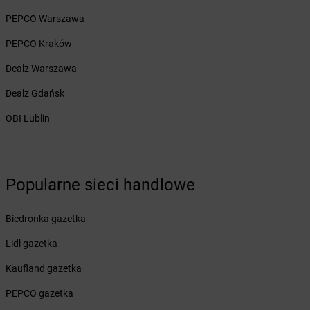
Żabka
Bolechowo
PEPCO Warszawa
Żabka
Bolęcin
Żabka
Bolesław
PEPCO Kraków
Żabka
Bolesławiec
Dealz Warszawa
Żabka
Bolewice
Żabka
Bolków
Dealz Gdańsk
Żabka
Bolszewo
OBI Lublin
Żabka
Bońki
Żabka
Borawe
Żabka
Borek Stary
Żabka
Borek Wielkopolski
Popularne sieci handlowe
Żabka
Borkowo
Żabka
Borne Sulinowo
Żabka
Biedronka gazetka
Boronów
Żabka
Borowa
Lidl gazetka
Żabka
Borowianka
Żabka
Kaufland gazetka
Borówiec
Żabka
Borówno
PEPCO gazetka
Żabka
Borowo