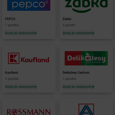
Żabka
Białe Błota
Żabka
Białka
Żabka
Białka Tatrzańska
PEPCO
Żabka
Żabka
Białobrzegi
1 gazetka
2 gazetki
Żabka
Białogard
Żabka
Białogóra
Dodaj do ulubionych
Dodaj do ulubionych
Żabka
Białośliwie
Żabka
Białowieża
Żabka
Biały Dunajec
Żabka
Białystok
Żabka
Bibice
Żabka
Biczyce Dolne
Kaufland
Delikatesy Centrum
Żabka
Biecz
5 gazetek
1 gazetka
Żabka
Biedrusko
Dodaj do ulubionych
Dodaj do ulubionych
Żabka
Bielany Wrocławskie
Żabka
Bielawa
Żabka
Bielsk
Żabka
Bielsk Podlaski
Żabka
Bielsko