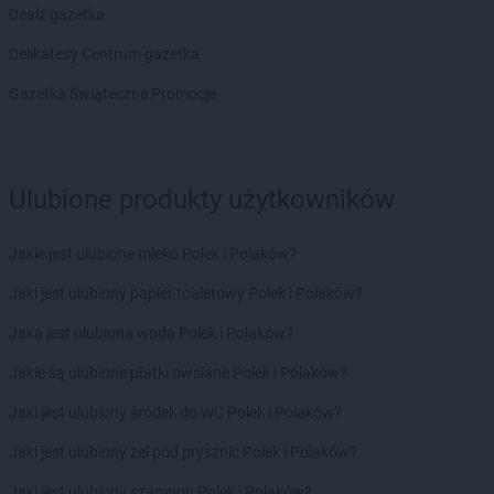
Stokrotka Market
Dealz gazetka
Kochanów Wieniawski
Stokrotka Market
Kodeń
Delikatesy Centrum gazetka
Stokrotka Market
Kolbuszowa
Stokrotka Market
Gazetka Świąteczne Promocje
Kołobrzeg
Stokrotka Market
Koluszki
Stokrotka Market
Komarów-Osada
Stokrotka Market
Komarówka Podlaska
Ulubione produkty użytkowników
Stokrotka Market
Końskie
Stokrotka Market
Konstantynów-Kolonia
Stokrotka Market
Kostomłoty
Jakie jest ulubione mleko Polek i Polaków?
Stokrotka Market
Koszalin
Jaki jest ulubiony papier toaletowy Polek i Polaków?
Stokrotka Market
Kozienice
Stokrotka Market
Krasienin-Kolonia
Jaka jest ulubiona woda Polek i Polaków?
Stokrotka Market
Kraśniczyn
Jakie są ulubione płatki owsiane Polek i Polaków?
Stokrotka Market
Krasnopol
Stokrotka Market
Krasnosielc
Jaki jest ulubiony środek do WC Polek i Polaków?
Stokrotka Market
Krasnystaw
Jaki jest ulubiony żel pod prysznic Polek i Polaków?
Stokrotka Market
Krośniewice
Stokrotka Market
Krynki
Jaki jest ulubiony szampon Polek i Polaków?