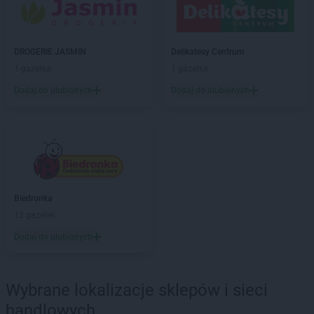
Stokrotka Market
Drygały
Stokrotka Market
Dzierżoniów
Stokrotka Market
Dziewkowice
DROGERIE JASMIN
Delikatesy Centrum
1 gazetka
1 gazetka
Stokrotka Market
Elbląg
Stokrotka Market
Ełk
Dodaj do ulubionych
Dodaj do ulubionych
Stokrotka Market
Fabianki
Stokrotka Market
Filipów
Stokrotka Market
Firlej
Stokrotka Market
Frampol
Stokrotka Market
Gałków Mały
Biedronka
Stokrotka Market
Garbatka-Letnisko
12 gazetek
Stokrotka Market
Gdańsk
Dodaj do ulubionych
Stokrotka Market
Gdynia
Stokrotka Market
Gliwice
Stokrotka Market
Gołąb
Wybrane lokalizacje sklepów i sieci
Stokrotka Market
Gołaszyn
handlowych
Stokrotka Market
Goraj