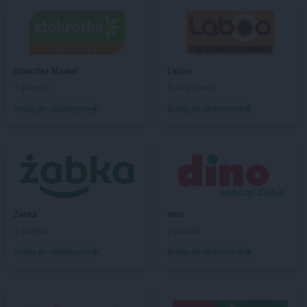
Stokrotka Market
Bytom
Stokrotka Market
Chełm
Stokrotka Market
Chorzelów
Stokrotka Market
Chorzów
Stokrotka Market
Laboo
Stokrotka Market
Chrzanów
1 gazetka
Brak gazetek
Stokrotka Market
Ciasna
Dodaj do ulubionych
Dodaj do ulubionych
Stokrotka Market
Cyców
Stokrotka Market
Czarna Białostocka
Stokrotka Market
Ćmielów
Stokrotka Market
Dąbrowa Górnicza
Stokrotka Market
Dąbrówki
Żabka
dino
Stokrotka Market
Dębowa Kłoda
2 gazetki
2 gazetki
Stokrotka Market
Dobrzyniewo Duże
Stokrotka Market
Dołhobyczów
Dodaj do ulubionych
Dodaj do ulubionych
Stokrotka Market
Dorohusk-Osada
Stokrotka Market
Drelów
Stokrotka Market
Drezdenko