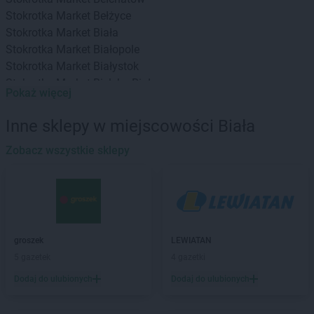
Stokrotka Market
Bełżyce
Stokrotka Market
Biała
Stokrotka Market
Białopole
Stokrotka Market
Białystok
Stokrotka Market
Bielsko-Biała
Pokaż więcej
Stokrotka Market
Bierzwnik
Stokrotka Market
Biłgoraj
Inne sklepy w miejscowości Biała
Stokrotka Market
Biszcza
Stokrotka Market
Zobacz wszystkie sklepy
Błędów
Stokrotka Market
Bodzentyn
Stokrotka Market
Borne Sulinowo
Stokrotka Market
Bralin
Stokrotka Market
Branice
Stokrotka Market
Bratkowice
groszek
LEWIATAN
Stokrotka Market
Brzeg
5 gazetek
4 gazetki
Stokrotka Market
Brzeg Dolny
Dodaj do ulubionych
Dodaj do ulubionych
Stokrotka Market
Brzesko
Stokrotka Market
Bydgoszcz