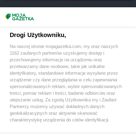
Stokrotka Market
Łuszczów
Masz sugestie lub pytania?
Stokrotka Market
Laszki
Stokrotka Market
Libiąż
Napisz do nas:
support@mojagazetka.com
Stokrotka Market
Lipiny Dolne
Drogi Użytkowniku,
Współpraca z nami
Stokrotka Market
Lubania
Na naszej stronie mojagazetka.com, my oraz naszych
Stokrotka Market
Lubanie
Zobacz szczegóły
1162 zaufanych partnerów uzyskujemy dostęp i
Stokrotka Market
Lubin
Retail Radar – analiza rynku
przechowujemy informacje na urządzeniu oraz
Stokrotka Market
Lublin
przetwarzamy dane osobowe, takie jak unikalne
Stokrotka Market
Lubotyń-Włóki
identyfikatory, standardowe informacje wysyłane przez
Wasze ulubione produkty
urządzenie czy dane przeglądania w celu zapewniania
Stokrotka Market
Męcina
spersonalizowanych reklam, wybór spersonalizowanych
Stokrotka Market
Mełgiew
Regulamin serwisu i polityka prywatności
treści, pomiar reklam i treści, badanie odbiorców oraz
Stokrotka Market
Mętów
ulepszanie usług. Za zgodą Użytkownika my i Zaufani
Stokrotka Market
Michów
Mapa strony
Partnerzy możemy używać dokładnych danych
Stokrotka Market
Międzybrodzie Bialskie
geolokalizacyjnych oraz aktywnie skanować
Zawsze najnowsze gazetki w naszej
Wszystkie miasta z lokalizacjami sklepów
Stokrotka Market
Miłkowice
charakterystykę urządzenia do celów identyfikacji.
Stokrotka Market
Mircze
Ponieważ cenimy Twoją prywatność, prosimy o zgodę na
aplikacji
Stokrotka Market
Mogielnica
korzystanie z tych technologii poprzez kliknięcie