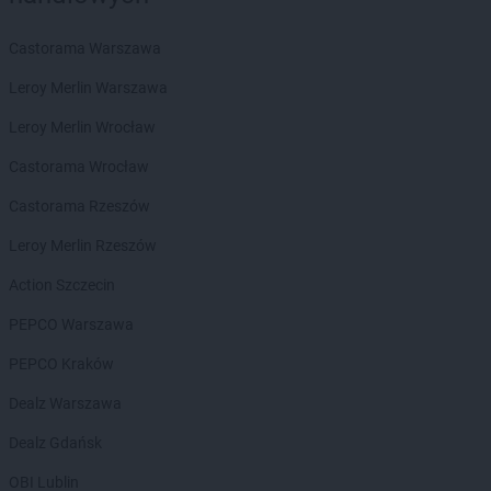
Stokrotka Market
Gorzów Wielkopolski
Castorama Warszawa
Stokrotka Market
Grabiny
Stokrotka Market
Grabów nad Pilicą
Leroy Merlin Warszawa
Stokrotka Market
Grodzisko Dolne
Leroy Merlin Wrocław
Stokrotka Market
Grudziądz
Stokrotka Market
Gryfice
Castorama Wrocław
Stokrotka Market
Grzywna
Castorama Rzeszów
Stokrotka Market
Gubin
Leroy Merlin Rzeszów
Stokrotka Market
Hrubieszów
Action Szczecin
Stokrotka Market
Jacentów
Stokrotka Market
Jarocin
PEPCO Warszawa
Stokrotka Market
Jasieniec
PEPCO Kraków
Stokrotka Market
Jastrzębia
Stokrotka Market
Jastrzębie-Zdrój
Dealz Warszawa
Stokrotka Market
Jaworzno
Dealz Gdańsk
Stokrotka Market
Jedlińsk
Stokrotka Market
Jedwabno
OBI Lublin