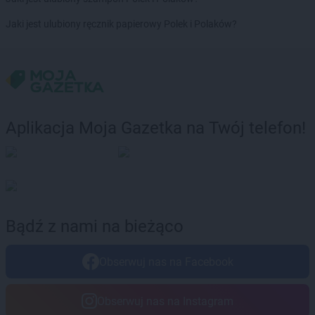
Stokrotka Market
Krzanowice
Jaki jest ulubiony ręcznik papierowy Polek i Polaków?
Stokrotka Market
Krzczonów
Stokrotka Market
Krzeszów
Stokrotka Market
Krzywda
Stokrotka Market
Księżpol
Stokrotka Market
Kutno
Aplikacja Moja Gazetka na Twój telefon!
Stokrotka Market
Łapiguz
Stokrotka Market
Łapsze Niżne
Stokrotka Market
Łaziska
Stokrotka Market
Łazy
Stokrotka Market
Łęczna
Stokrotka Market
Łęczyca
Bądź z nami na bieżąco
Stokrotka Market
Łęg Tarnowski
Stokrotka Market
Łękawica
Obserwuj nas na Facebook
Stokrotka Market
Łódź
Stokrotka Market
Łomża
Stokrotka Market
Łucka-Kolonia
Obserwuj nas na Instagram
Stokrotka Market
Łuków