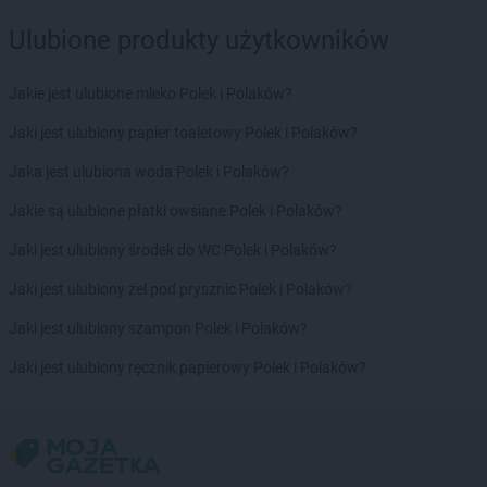
Delikatesy Centrum
Bystra Podhalańska
Delikatesy Centrum
Bystry
Ulubione produkty użytkowników
Delikatesy Centrum
Bystrzyca Kłodzka
Delikatesy Centrum
Bytom
Jakie jest ulubione mleko Polek i Polaków?
Delikatesy Centrum
Cergowa
Jaki jest ulubiony papier toaletowy Polek i Polaków?
Delikatesy Centrum
Cewice
Jaka jest ulubiona woda Polek i Polaków?
Delikatesy Centrum
Chałupki
Delikatesy Centrum
Charsznica
Jakie są ulubione płatki owsiane Polek i Polaków?
Delikatesy Centrum
Chęciny
Jaki jest ulubiony środek do WC Polek i Polaków?
Delikatesy Centrum
Chełm
Delikatesy Centrum
Chełm Śląski
Jaki jest ulubiony żel pod prysznic Polek i Polaków?
Delikatesy Centrum
Chlewiska
Jaki jest ulubiony szampon Polek i Polaków?
Delikatesy Centrum
Chłopice
Delikatesy Centrum
Chmielnik
Jaki jest ulubiony ręcznik papierowy Polek i Polaków?
Delikatesy Centrum
Chocianów
Delikatesy Centrum
Chodzież
Delikatesy Centrum
Chojna
Delikatesy Centrum
Chojnów