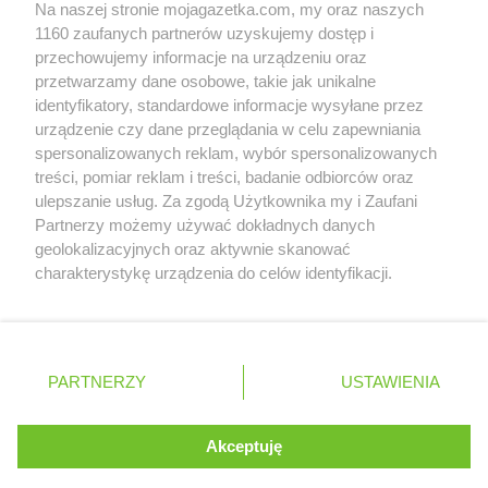
Na naszej stronie mojagazetka.com, my oraz naszych
Zobacz szczegóły
Delikatesy Centrum
Dąbrowa Tarnowska
1160 zaufanych partnerów uzyskujemy dostęp i
Retail Radar – analiza rynku
Delikatesy Centrum
Dąbrówki
przechowujemy informacje na urządzeniu oraz
Delikatesy Centrum
Daleszyce
przetwarzamy dane osobowe, takie jak unikalne
Delikatesy Centrum
Dankowice
identyfikatory, standardowe informacje wysyłane przez
Wasze ulubione produkty
urządzenie czy dane przeglądania w celu zapewniania
Delikatesy Centrum
Dębica
spersonalizowanych reklam, wybór spersonalizowanych
Delikatesy Centrum
Dębki
Regulamin serwisu i polityka prywatności
treści, pomiar reklam i treści, badanie odbiorców oraz
Delikatesy Centrum
Dębno
ulepszanie usług. Za zgodą Użytkownika my i Zaufani
Delikatesy Centrum
Dębowiec
Mapa strony
Partnerzy możemy używać dokładnych danych
Delikatesy Centrum
Debrzno
geolokalizacyjnych oraz aktywnie skanować
Delikatesy Centrum
Długopole-Zdrój
Zawsze najnowsze gazetki w naszej
Wszystkie miasta z lokalizacjami sklepów
charakterystykę urządzenia do celów identyfikacji.
Delikatesy Centrum
Dobczyce
Ponieważ cenimy Twoją prywatność, prosimy o zgodę na
aplikacji
Delikatesy Centrum
Dobiegniew
korzystanie z tych technologii poprzez kliknięcie
Delikatesy Centrum
Dobra
„Akceptuję”. Zgoda jest dobrowolna i zawsze możesz ją
+ 1,5 mln zadowolonych kupujących
Delikatesy Centrum
Dobrzechów
zmienić/wycofać klikając przycisk ustawień prywatności
Polska
Czechy
Ukraina
Litwa
Słowacja
Rumunia
PARTNERZY
USTAWIENIA
Delikatesy Centrum
Dobrzyków
znajdujący się w lewym dolnym rogu strony
Delikatesy Centrum
Domaradz
. Niektóre rodzaje przetwarzania danych nie wymagają
Delikatesy Centrum
Drawno
Akceptuję
zgody użytkownika, ale masz prawo sprzeciwić się
©
2026
Moja Gazetka Sp. z o.o.
Delikatesy Centrum
Drezdenko
Kontynuuj na stronie
takiemu przetwarzaniu. Preferencje będą miały