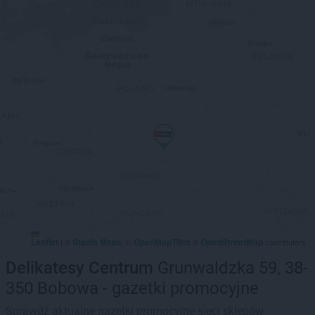
Leaflet
Stadia Maps
OpenMapTiles
OpenStreetMap
|
©
, ©
©
contributors
Delikatesy Centrum
Grunwaldzka 59, 38-
350 Bobowa - gazetki promocyjne
Sprawdź aktualne gazetki promocyjne sieci sklepów