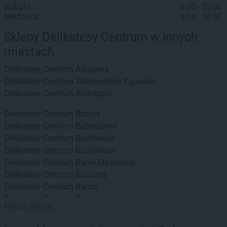
Sobota:
6:00 - 22:00
Niedziela:
9:00 - 18:00
Sklepy Delikatesy Centrum w innych
miastach
Delikatesy Centrum
Albigowa
Delikatesy Centrum
Aleksandrów Kujawski
Delikatesy Centrum
Andrespol
Delikatesy Centrum
Babica
Delikatesy Centrum
Baboszewo
Delikatesy Centrum
Bachowice
Delikatesy Centrum
Baćkowice
Delikatesy Centrum
Banie Mazurskie
Delikatesy Centrum
Barciany
Delikatesy Centrum
Barcin
Delikatesy Centrum
Barlinek
Pokaż więcej
Delikatesy Centrum
Bartoszyce
Delikatesy Centrum
Baruchowo