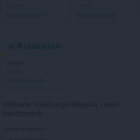
LEWIATAN
Barczewo
5 gazetek
1 gazetka
LEWIATAN
Bargłów Kościelny
Dodaj do ulubionych
Dodaj do ulubionych
LEWIATAN
Barlinek
LEWIATAN
Bartniczka
LEWIATAN
Bartoszyce
LEWIATAN
Barwałd Dolny
LEWIATAN
Barwice
LEWIATAN
Batorz
LEWIATAN
Bębło
LEWIATAN
LEWIATAN
Będzin
4 gazetki
LEWIATAN
Bejsce
Dodaj do ulubionych
LEWIATAN
Bełk
LEWIATAN
Bełżyce
LEWIATAN
Benice
Wybrane lokalizacje sklepów i sieci
LEWIATAN
Bęsia
handlowych
LEWIATAN
Bestwina
LEWIATAN
Bestwinka
Castorama Warszawa
LEWIATAN
Biadoliny Szlacheckie
LEWIATAN
Biała