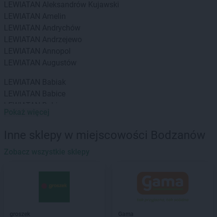
LEWIATAN
Aleksandrów Kujawski
LEWIATAN
Amelin
LEWIATAN
Andrychów
LEWIATAN
Andrzejewo
LEWIATAN
Annopol
LEWIATAN
Augustów
LEWIATAN
Babiak
LEWIATAN
Babice
LEWIATAN
Babin
Pokaż więcej
LEWIATAN
Baborów
LEWIATAN
Baboszewo
Inne sklepy w miejscowości Bodzanów
LEWIATAN
Baciuty
LEWIATAN
Zobacz wszystkie sklepy
Bąkowo
LEWIATAN
Baligród
LEWIATAN
Balin
LEWIATAN
Banino
LEWIATAN
Baranowo
LEWIATAN
Barcino
groszek
Gama