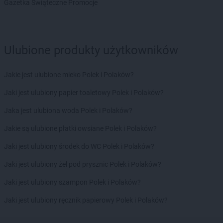
Gazetka Świąteczne Promocje
LEWIATAN
Bochnia
LEWIATAN
Bodzanów
LEWIATAN
Bodzechów
LEWIATAN
Bodzentyn
Ulubione produkty użytkowników
LEWIATAN
Bogumiłowice
LEWIATAN
Bojano
Jakie jest ulubione mleko Polek i Polaków?
LEWIATAN
Bojszowy
LEWIATAN
Bolechowice
Jaki jest ulubiony papier toaletowy Polek i Polaków?
LEWIATAN
Bolesław
Jaka jest ulubiona woda Polek i Polaków?
LEWIATAN
Bolesławiec
LEWIATAN
Bolestraszyce
Jakie są ulubione płatki owsiane Polek i Polaków?
LEWIATAN
Boleszkowice
Jaki jest ulubiony środek do WC Polek i Polaków?
LEWIATAN
Bolków
LEWIATAN
Bolszewo
Jaki jest ulubiony żel pod prysznic Polek i Polaków?
LEWIATAN
Bondyrz
Jaki jest ulubiony szampon Polek i Polaków?
LEWIATAN
Borki
LEWIATAN
Borki Wielkie
Jaki jest ulubiony ręcznik papierowy Polek i Polaków?
LEWIATAN
Boronów
LEWIATAN
Borowa