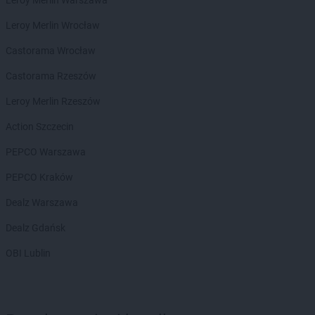
Leroy Merlin Warszawa
LEWIATAN
Biała Druga
Leroy Merlin Wrocław
LEWIATAN
Biała Piska
LEWIATAN
Biała Podlaska
Castorama Wrocław
LEWIATAN
Białaczów
Castorama Rzeszów
LEWIATAN
Białka Tatrzańska
LEWIATAN
Białobłocie
Leroy Merlin Rzeszów
LEWIATAN
Białobrzegi
Action Szczecin
LEWIATAN
Białogóra
LEWIATAN
Białopole
PEPCO Warszawa
LEWIATAN
Biały Bór
PEPCO Kraków
LEWIATAN
Biały Kościół
LEWIATAN
Białystok
Dealz Warszawa
LEWIATAN
Bielkówko
Dealz Gdańsk
LEWIATAN
Bielsk
LEWIATAN
Bielsko-Biała
OBI Lublin
LEWIATAN
Bieńkowice
LEWIATAN
Bierawa
LEWIATAN
Biernatki