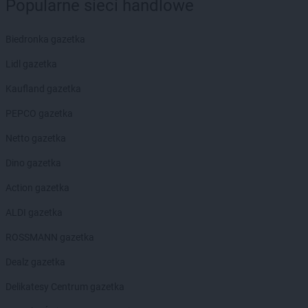
LEWIATAN
Bieruń
Popularne sieci handlowe
LEWIATAN
Bierzewice
LEWIATAN
Biesal
Biedronka gazetka
LEWIATAN
Bieżuń
Lidl gazetka
LEWIATAN
Bilcza
LEWIATAN
Biłgoraj
Kaufland gazetka
LEWIATAN
Biórków Wielki
PEPCO gazetka
LEWIATAN
Biskupice
LEWIATAN
Biskupie-Kolonia
Netto gazetka
LEWIATAN
Biskupiec
Dino gazetka
LEWIATAN
Biszcza
LEWIATAN
Bisztynek
Action gazetka
LEWIATAN
Bładnice Dolne
ALDI gazetka
LEWIATAN
Błażek
LEWIATAN
Blizne
ROSSMANN gazetka
LEWIATAN
Bobolice
Dealz gazetka
LEWIATAN
Bobrek
LEWIATAN
Bobrowa
Delikatesy Centrum gazetka
LEWIATAN
Bobrowniki