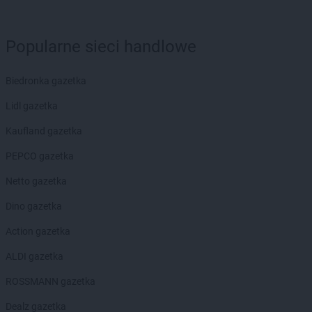
groszek
Chmielnik
groszek
Chobrzany
groszek
Chochołów
Popularne sieci handlowe
groszek
Chocz
groszek
Chodel
Biedronka gazetka
groszek
Chodzież
Lidl gazetka
groszek
Chojeniec-Kolonia
groszek
Chojnice
Kaufland gazetka
groszek
Chojnów
PEPCO gazetka
groszek
Chorki
groszek
Chorzelów
Netto gazetka
groszek
Chorzeszów
Dino gazetka
groszek
Chorzew
groszek
Chorzów
Action gazetka
groszek
Chroberz
ALDI gazetka
groszek
Chrusty
groszek
Chruszczewo
ROSSMANN gazetka
groszek
Chrzanów
Dealz gazetka
groszek
Chrząstowice