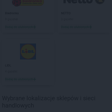
groszek
Brzeg
groszek
Brzeg Dolny
groszek
Brzesko
Biedronka
NETTO
groszek
Brzeszcze
9 gazetek
3 gazetki
groszek
Brzezie
Dodaj do ulubionych
Dodaj do ulubionych
groszek
Brzezinka
groszek
Brzeziny
groszek
Brzeźnik
groszek
Brzeźno
groszek
Brzoza
groszek
Brzozie
LIDL
groszek
Brzozowa Gać
4 gazetki
groszek
Budzisko
groszek
Budzyń
Dodaj do ulubionych
groszek
Bukowina Tatrzańska
groszek
Bukowno
groszek
Wybrane lokalizacje sklepów i sieci
Bychawa
groszek
Bychawka Trzecia-Kolonia
handlowych
groszek
Byczyna