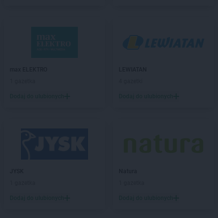
groszek
Biała
groszek
Biała Podlaska
groszek
Białoboki
groszek
Białobrzeg
groszek
Białochowo
groszek
Biały Dunajec
max ELEKTRO
LEWIATAN
groszek
Białystok
1 gazetka
4 gazetki
groszek
Biardy
groszek
Biejkowska Wola
Dodaj do ulubionych
Dodaj do ulubionych
groszek
Bielcza
groszek
Bieliniec
groszek
Bielsko-Biała
groszek
Bieniów
groszek
Bierzwienna Długa
groszek
Bierzwnica
JYSK
Natura
groszek
Biesiadki
1 gazetka
1 gazetka
groszek
Biłgoraj
Dodaj do ulubionych
Dodaj do ulubionych
groszek
Binino
groszek
Bircza