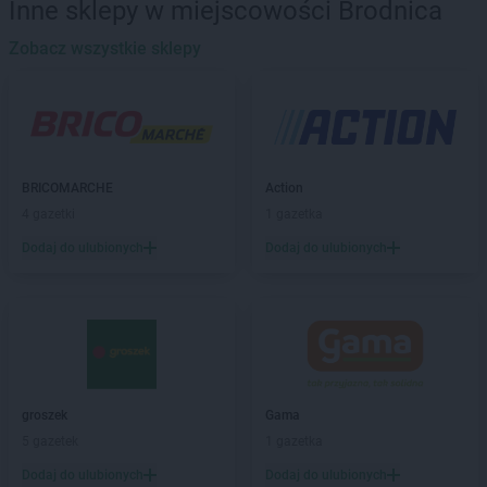
Inne sklepy w miejscowości Brodnica
groszek
Babimost
groszek
Zobacz wszystkie sklepy
Bądki
groszek
Bakałarzewo
groszek
Bałoszyce
groszek
Bandysie
groszek
Baniocha
groszek
Bańska Niżna
BRICOMARCHE
Action
groszek
Baranowo
4 gazetki
1 gazetka
groszek
Barciany
Dodaj do ulubionych
Dodaj do ulubionych
groszek
Barczewo
groszek
Barnim
groszek
Bartoszyce
groszek
Bażanówka
groszek
Będzin
groszek
Bełk
groszek
Bełżec
groszek
Gama
groszek
Bemowizna
5 gazetek
1 gazetka
groszek
Berezka
Dodaj do ulubionych
Dodaj do ulubionych