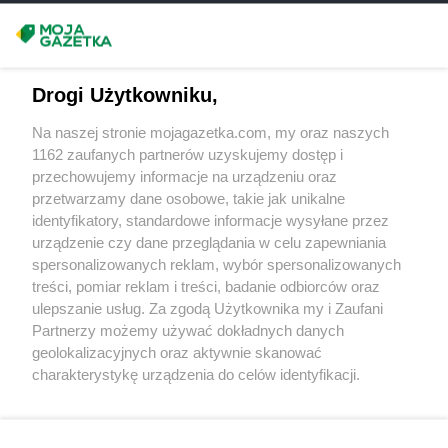
groszek
Ćwiklice
Masz sugestie lub pytania?
groszek
Dąbie
groszek
Dąbrowa
Napisz do nas:
support@mojagazetka.com
groszek
Drogi Użytkowniku,
Dąbrowa Białostocka
Współpraca z nami
groszek
Dąbrowa Górnicza
Na naszej stronie mojagazetka.com, my oraz naszych
groszek
Dąbrowa Rzeczycka
Zobacz szczegóły
1162 zaufanych partnerów uzyskujemy dostęp i
groszek
Dąbrowa Tarnowska
Retail Radar – analiza rynku
przechowujemy informacje na urządzeniu oraz
groszek
Dąbrówka
przetwarzamy dane osobowe, takie jak unikalne
groszek
Daleszyce
identyfikatory, standardowe informacje wysyłane przez
groszek
Daleszynek
Wasze ulubione produkty
urządzenie czy dane przeglądania w celu zapewniania
groszek
Dalewice
spersonalizowanych reklam, wybór spersonalizowanych
Regulamin serwisu i polityka prywatności
groszek
Dawidy
treści, pomiar reklam i treści, badanie odbiorców oraz
groszek
ulepszanie usług. Za zgodą Użytkownika my i Zaufani
Dębica
Mapa strony
Partnerzy możemy używać dokładnych danych
groszek
Dębie
geolokalizacyjnych oraz aktywnie skanować
groszek
Dęblin
Zawsze najnowsze gazetki w naszej
Wszystkie miasta z lokalizacjami sklepów
charakterystykę urządzenia do celów identyfikacji.
groszek
Dębno
Ponieważ cenimy Twoją prywatność, prosimy o zgodę na
aplikacji
groszek
Dębogóra
korzystanie z tych technologii poprzez kliknięcie
groszek
Debrzno
„Akceptuję”. Zgoda jest dobrowolna i zawsze możesz ją