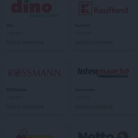
groszek
Bogumiłowice
groszek
Bojanów
groszek
Bojszowy Nowe
dino
Kaufland
groszek
Bolechowice
1 gazetka
5 gazetek
groszek
Bolesławiec
groszek
Dodaj do ulubionych
Boleszkowice
Dodaj do ulubionych
groszek
Boratyn
groszek
Borki
groszek
Borkowo Kościelne
groszek
Borówki
groszek
Boruja
groszek
Bożacin
ROSSMANN
Intermarche
groszek
Bożepole Wielkie
1 gazetka
4 gazetki
groszek
Brdów
Dodaj do ulubionych
Dodaj do ulubionych
groszek
Breń Osuchowski
groszek
Brodnica
groszek
Brodnica Dolna
groszek
Brudzew