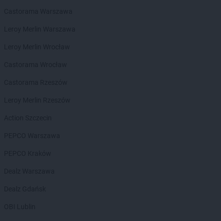
groszek
Bydgoszcz
Castorama Warszawa
groszek
Bysina
groszek
Leroy Merlin Warszawa
Bysław
groszek
Bysławek
Leroy Merlin Wrocław
groszek
Byszwałd
groszek
Castorama Wrocław
Bytom
groszek
Bzianka
Castorama Rzeszów
groszek
Cedry Małe
Leroy Merlin Rzeszów
groszek
Cekcyn
Action Szczecin
groszek
Ceków
groszek
Celiny
PEPCO Warszawa
groszek
Charzewice
PEPCO Kraków
groszek
Chełchy
groszek
Chełm
Dealz Warszawa
groszek
Chełmno
Dealz Gdańsk
groszek
Chmiel
groszek
Chmielek
OBI Lublin
groszek
Chmielinko