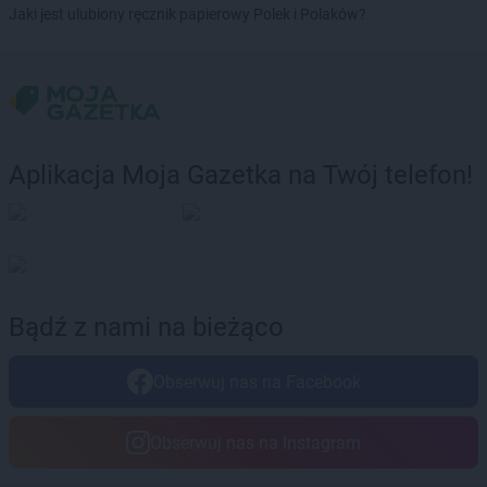
groszek
Czarnków
Jaki jest ulubiony ręcznik papierowy Polek i Polaków?
groszek
Czarnolas
groszek
Czarnówczyn
groszek
Czechów
groszek
Czechowice-Dziedzice
groszek
Czeladź
groszek
Czerchów
Aplikacja Moja Gazetka na Twój telefon!
groszek
Czerniejew
groszek
Czersk
groszek
Czerwin
groszek
Czerwonak
groszek
Czerwonka
groszek
Częstkowo
Bądź z nami na bieżąco
groszek
Częstoborowice
groszek
Częstochowa
Obserwuj nas na Facebook
groszek
Człuchów
groszek
Czudec
Obserwuj nas na Instagram
groszek
Czyżowice