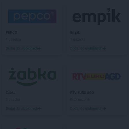
groszek
Biskupice
groszek
Biskupiec
groszek
Biszcza
groszek
Bisztynek
groszek
Błażkowa
PEPCO
Empik
groszek
Błażowa
1 gazetka
1 gazetka
groszek
Błażowa Górna
Dodaj do ulubionych
Dodaj do ulubionych
groszek
Błędów
groszek
Bledzew
groszek
Błogie Szlacheckie
groszek
Bobrowiec
groszek
Bobrowniki Małe
groszek
Boby-Kolonia
groszek
Żabka
Bochnia
RTV EURO AGD
groszek
2 gazetki
Bodzanów
Brak gazetek
groszek
Bogate
Dodaj do ulubionych
Dodaj do ulubionych
groszek
Bogatki
groszek
Bogoria
groszek
Bogucin