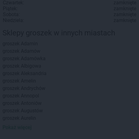
Czwartek:
zamknięte
Piątek:
zamknięte
Sobota:
zamknięte
Niedziela:
zamknięte
Sklepy groszek w innych miastach
groszek
Adamin
groszek
Adamów
groszek
Adamówka
groszek
Albigowa
groszek
Aleksandria
groszek
Amelin
groszek
Andrychów
groszek
Annopol
groszek
Antoniów
groszek
Augustów
groszek
Aurelin
Pokaż więcej
groszek
Babiak
groszek
Babice