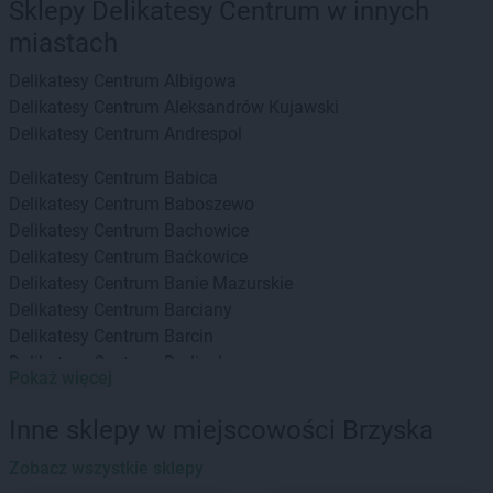
Sklepy Delikatesy Centrum w innych
miastach
Delikatesy Centrum
Albigowa
Delikatesy Centrum
Aleksandrów Kujawski
Delikatesy Centrum
Andrespol
Delikatesy Centrum
Babica
Delikatesy Centrum
Baboszewo
Delikatesy Centrum
Bachowice
Delikatesy Centrum
Baćkowice
Delikatesy Centrum
Banie Mazurskie
Delikatesy Centrum
Barciany
Delikatesy Centrum
Barcin
Delikatesy Centrum
Barlinek
Pokaż więcej
Delikatesy Centrum
Bartoszyce
Delikatesy Centrum
Baruchowo
Inne sklepy w miejscowości Brzyska
Delikatesy Centrum
Barwałd Górny
Delikatesy Centrum
Zobacz wszystkie sklepy
Będzin