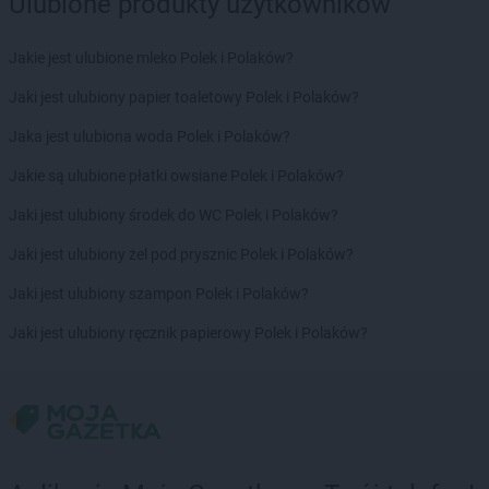
Ulubione produkty użytkowników
Delikatesy Centrum
Brzeziny
Delikatesy Centrum
Brzezna
Delikatesy Centrum
Brzeźnica
Jakie jest ulubione mleko Polek i Polaków?
Delikatesy Centrum
Brzostek
Jaki jest ulubiony papier toaletowy Polek i Polaków?
Delikatesy Centrum
Brzoza
Delikatesy Centrum
Brzóza Królewska
Jaka jest ulubiona woda Polek i Polaków?
Delikatesy Centrum
Brzóza Stadnicka
Jakie są ulubione płatki owsiane Polek i Polaków?
Delikatesy Centrum
Brzozów
Delikatesy Centrum
Brzyska
Jaki jest ulubiony środek do WC Polek i Polaków?
Delikatesy Centrum
Budy Głogowskie
Jaki jest ulubiony żel pod prysznic Polek i Polaków?
Delikatesy Centrum
Budy Łańcuckie
Delikatesy Centrum
Bukowsko
Jaki jest ulubiony szampon Polek i Polaków?
Delikatesy Centrum
Busko-Zdrój
Jaki jest ulubiony ręcznik papierowy Polek i Polaków?
Delikatesy Centrum
Buszkowiczki
Delikatesy Centrum
Byczyna
Delikatesy Centrum
Bydgoszcz
Delikatesy Centrum
Bystra Podhalańska
Delikatesy Centrum
Bystry
Delikatesy Centrum
Bystrzyca Kłodzka