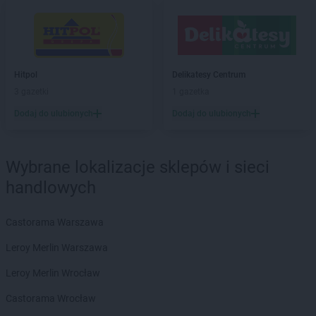
Delikatesy Centrum
Bejsce
Delikatesy Centrum
Bełchatów
Delikatesy Centrum
Bełżec
Delikatesy Centrum
Besko
Delikatesy Centrum
Bestwina
Hitpol
Delikatesy Centrum
Delikatesy Centrum
Biadoliny Szlacheckie
3 gazetki
1 gazetka
Delikatesy Centrum
Biała
Dodaj do ulubionych
Dodaj do ulubionych
Delikatesy Centrum
Biała Parcela
Delikatesy Centrum
Biała Podlaska
Delikatesy Centrum
Białobrzegi
Wybrane lokalizacje sklepów i sieci
Delikatesy Centrum
Białowieża
handlowych
Delikatesy Centrum
Biały Dunajec
Delikatesy Centrum
Białystok
Delikatesy Centrum
Biecz
Castorama Warszawa
Delikatesy Centrum
Bielawa
Leroy Merlin Warszawa
Delikatesy Centrum
Bielawy
Delikatesy Centrum
Bieliny
Leroy Merlin Wrocław
Delikatesy Centrum
Bielsk
Castorama Wrocław
Delikatesy Centrum
Bielsk Podlaski