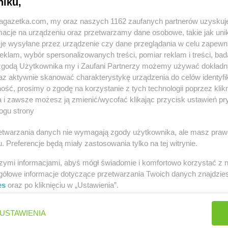
niku,
jagazetka.com, my oraz naszych 1162 zaufanych partnerów uzyskuj
cje na urządzeniu oraz przetwarzamy dane osobowe, takie jak unika
je wysyłane przez urządzenie czy dane przeglądania w celu zapewn
klam, wybór spersonalizowanych treści, pomiar reklam i treści, bad
 zgodą Użytkownika my i Zaufani Partnerzy możemy używać dokład
w innych miastach
az aktywnie skanować charakterystykę urządzenia do celów identyfi
ść, prosimy o zgodę na korzystanie z tych technologii poprzez klikn
Aleksandrów
Delikatesy Centrum
Andrespol
a i zawsze możesz ją zmienić/wycofać klikając przycisk ustawień pr
ogu strony
Biała
Delikatesy Centrum
Błaszki
Delikatesy 
rzetwarzania danych nie wymagają zgody użytkownika, ale masz praw
. Preferencje będą miały zastosowania tylko na tej witrynie.
Biała Parcela
Delikatesy Centrum
Błażowa
Delikatesy 
Biała
Delikatesy Centrum
Blizne
Delikatesy 
szymi informacjami, abyś mógł świadomie i komfortowo korzystać z
Delikatesy Centrum
Bliżyn
Delikatesy 
gółowe informacje dotyczące przetwarzania Twoich danych znajdzi
Białobrzegi
Delikatesy Centrum
Błotnica
Delikatesy 
es
oraz po kliknięciu w „Ustawienia”.
Białowieża
Strzelecka
Delikatesy 
Biały
Delikatesy Centrum
Bobowa
Delikatesy 
USTAWIENIA
Delikatesy Centrum
Bóbrka
Delikatesy 