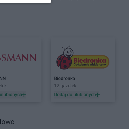
Centrum
Brudzeń
Delikatesy Centrum
Bukowsko
Delikatesy Centrum
Busko-Zdrój
Centrum
Brusy
Delikatesy Centrum
Centrum
Brzączowice
Buszkowiczki
Centrum
Brzeszcze
Delikatesy Centrum
Byczyna
Centrum
Brzezinka
Delikatesy Centrum
Bydgoszcz
Centrum
Brzeziny
Delikatesy Centrum
Bystra
Centrum
Brzezna
Podhalańska
Centrum
Brzeźnica
Delikatesy Centrum
Bystry
Centrum
Brzostek
Delikatesy Centrum
Bystrzyca
Centrum
Brzoza
Kłodzka
Centrum
Brzóza
Delikatesy Centrum
Bytom
NN
Biedronka
etek
12 gazetek
 ulubionych
Dodaj do ulubionych
Centrum
Ciężkowice
Delikatesy Centrum
Czernichów
Centrum
Cmolas
Delikatesy Centrum
Częstochowa
Centrum
Czarna
Delikatesy Centrum
Czubrowice
Centrum
Czarna
Delikatesy Centrum
Czudec
dlowe