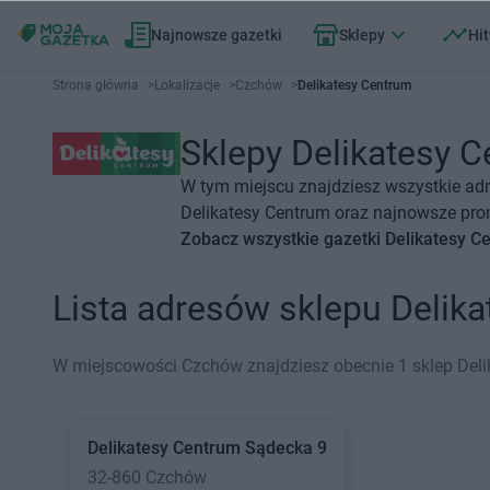
Najnowsze gazetki
Sklepy
Hit
Strona główna
>
Lokalizacje
>
Czchów
>
Delikatesy Centrum
Sklepy Delikatesy C
W tym miejscu znajdziesz wszystkie adr
Delikatesy Centrum oraz najnowsze prom
Zobacz wszystkie gazetki Delikatesy C
Lista adresów sklepu Deli
W miejscowości Czchów znajdziesz obecnie 1 sklep Deli
Delikatesy Centrum
Sądecka 9
32-860 Czchów