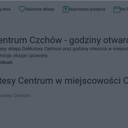
y dnia
Ulubione sklepy
Najnowsze przepisy
Dni
entrum Czchów - godziny otwarci
esy sklepu Delikatesy Centrum oraz godziny otwarcia w miejsc
ocje, okazje i przeceny.
entrum
katesy Centrum w miejscowości
katesy Centrum.