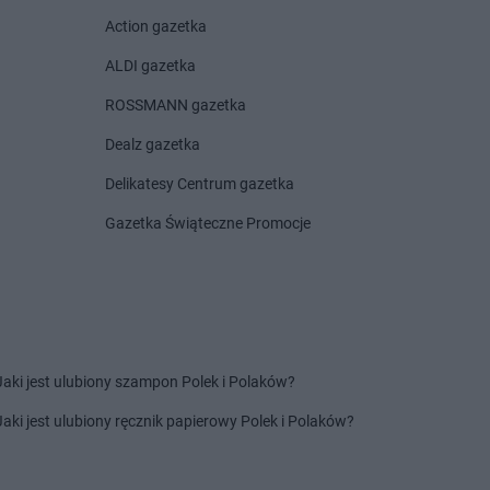
Centrum
Czarnków
Action gazetka
Centrum
Czchów
Centrum
Czeladź
ALDI gazetka
Centrum
Drwinia
Delikatesy Centrum
ROSSMANN gazetka
Centrum
Dubiecko
Dziekanowice
Dealz gazetka
Centrum
Dwikozy
Delikatesy Centrum
Dziergowice
Centrum
Dydnia
Delikatesy Centrum
Dzikowiec
Delikatesy Centrum gazetka
Centrum
Dynów
Gazetka Świąteczne Promocje
Centrum
Działoszyn
Centrum
Frysztak
Jaki jest ulubiony szampon Polek i Polaków?
Centrum
Gorzyce
Delikatesy Centrum
Grodzisk
Centrum
Gostyń
Delikatesy Centrum
Grodzisk
Jaki jest ulubiony ręcznik papierowy Polek i Polaków?
Centrum
Gostynin
Mazowiecki
Centrum
Grabowiec
Delikatesy Centrum
Gromnik