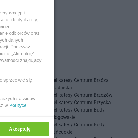
emy dostęp i
lne identyfikatory,
iania
anie odbiorców oraz
nych danych
kacji. Ponieważ
ięcie „Akceptuję”.
ywatności znajdujący
Centrum
Bolszewo
Delikatesy Centrum
Brzóza
o sprzeciwić się
Centrum
Borek Stary
Stadnicka
Centrum
Borkowice
Delikatesy Centrum
Brzozów
 naszych serwisów
Centrum
Borowa
Delikatesy Centrum
Brzyska
esz w
Polityce
Centrum
Borzęcin
Delikatesy Centrum
Budy
Centrum
Borzęta
Głogowskie
Centrum
Brenna
Delikatesy Centrum
Budy
Akceptuję
Centrum
Brody
Łańcuckie