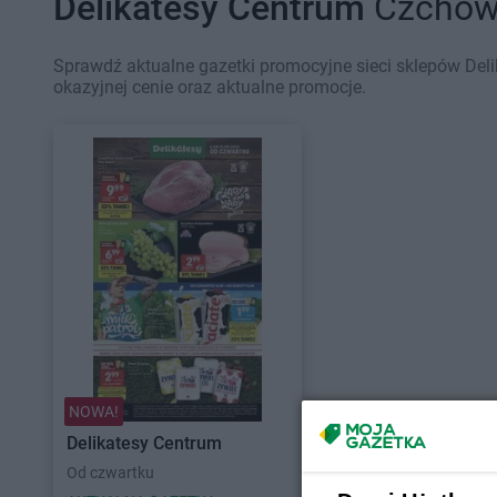
Delikatesy Centrum
Czchów 
Sprawdź aktualne gazetki promocyjne sieci sklepów Del
okazyjnej cenie oraz aktualne promocje.
NOWA!
Delikatesy Centrum
Od czwartku