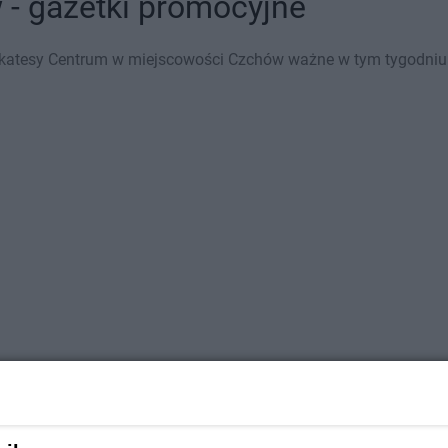
- gazetki promocyjne
ikatesy Centrum w miejscowości Czchów ważne w tym tygodniu (