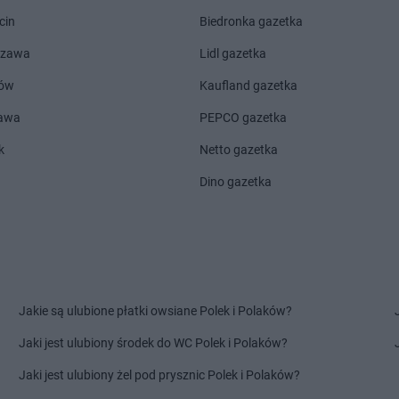
Chojnów
Delikatesy Centrum
Cienin
Delikatesy 
cin
Biedronka gazetka
Chorkówka
Kościelny
Delikatesy 
Chorzele
Delikatesy Centrum
Cieszanów
Delikatesy 
szawa
Lidl gazetka
Dębno
Delikatesy Centrum
Dobra
Delikatesy 
ów
Kaufland gazetka
Dębowiec
Delikatesy Centrum
Dobrzechów
Delikatesy 
zawa
PEPCO gazetka
Debrzno
Delikatesy Centrum
Dobrzyków
Delikatesy 
Długopole-
Delikatesy Centrum
Domaradz
Delikatesy 
k
Netto gazetka
Delikatesy Centrum
Drawno
Delikatesy 
Dino gazetka
Dobczyce
Delikatesy Centrum
Drezdenko
Delikatesy 
Dobiegniew
Delikatesy Centrum
Drobin
Florynka
Delikatesy Centrum
Frydman
Delikatesy 
Jakie są ulubione płatki owsiane Polek i Polaków?
Głogów
Delikatesy Centrum
Delikatesy 
Głogów
Goczałkowice-Zdrój
Delikatesy 
Jaki jest ulubiony środek do WC Polek i Polaków?
Delikatesy Centrum
Gołubie
Delikatesy 
Jaki jest ulubiony żel pod prysznic Polek i Polaków?
Głowno
Delikatesy Centrum
Góra
Delikatesy 