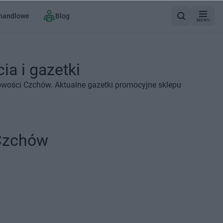
 handlowe
Blog
MENU
a i gazetki
owości Czchów. Aktualne gazetki promocyjne sklepu
 Czchów