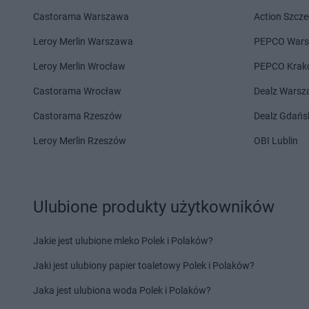
Delikatesy Centrum
Chełm
Delikatesy Centrum
Castorama Warszawa
Action Szcze
Delikatesy Centrum
Chełm Śląski
Delikatesy Centrum
Delikatesy Centrum
Chlewiska
Delikatesy Centrum
Leroy Merlin Warszawa
PEPCO War
Delikatesy Centrum
Dąbrowa
Delikatesy Centrum
Leroy Merlin Wrocław
PEPCO Krak
Tarnowska
Delikatesy Centrum
Castorama Wrocław
Dealz Wars
Delikatesy Centrum
Dąbrówki
Delikatesy Centrum
Delikatesy Centrum
Daleszyce
Delikatesy Centrum
Castorama Rzeszów
Dealz Gdańs
Delikatesy Centrum
Dankowice
Zdrój
Leroy Merlin Rzeszów
OBI Lublin
Delikatesy Centrum
Dębica
Delikatesy Centrum
Delikatesy Centrum
Dębki
Delikatesy Centrum
Delikatesy Centrum
Elbląg
Ulubione produkty użytkowników
Delikatesy Centrum
Fałków
Delikatesy Centrum
Jakie jest ulubione mleko Polek i Polaków?
Delikatesy Centrum
Gąbin
Delikatesy Centrum
Delikatesy Centrum
Garnek
Delikatesy Centrum
Jaki jest ulubiony papier toaletowy Polek i Polaków?
Delikatesy Centrum
Małopolski
Jaka jest ulubiona woda Polek i Polaków?
Gawłuszowice
Delikatesy Centrum