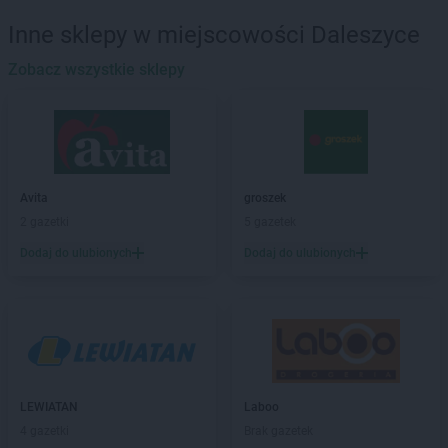
Delikatesy Centrum
Baruchowo
Inne sklepy w miejscowości Daleszyce
Delikatesy Centrum
Barwałd Górny
Delikatesy Centrum
Zobacz wszystkie sklepy
Będzin
Delikatesy Centrum
Bejsce
Delikatesy Centrum
Bełchatów
Delikatesy Centrum
Bełżec
Delikatesy Centrum
Besko
Delikatesy Centrum
Bestwina
Avita
groszek
Delikatesy Centrum
Biadoliny Szlacheckie
2 gazetki
5 gazetek
Delikatesy Centrum
Biała
Dodaj do ulubionych
Dodaj do ulubionych
Delikatesy Centrum
Biała Parcela
Delikatesy Centrum
Biała Podlaska
Delikatesy Centrum
Białobrzegi
Delikatesy Centrum
Białowieża
Delikatesy Centrum
Biały Dunajec
Delikatesy Centrum
Białystok
Delikatesy Centrum
Biecz
LEWIATAN
Laboo
Delikatesy Centrum
Bielawa
4 gazetki
Brak gazetek