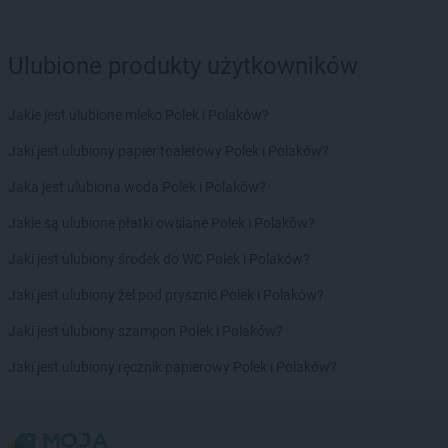
Delikatesy Centrum
Bydgoszcz
Delikatesy Centrum
Bystra Podhalańska
Delikatesy Centrum
Bystry
Ulubione produkty użytkowników
Delikatesy Centrum
Bystrzyca Kłodzka
Delikatesy Centrum
Bytom
Jakie jest ulubione mleko Polek i Polaków?
Delikatesy Centrum
Cergowa
Jaki jest ulubiony papier toaletowy Polek i Polaków?
Delikatesy Centrum
Cewice
Jaka jest ulubiona woda Polek i Polaków?
Delikatesy Centrum
Chałupki
Delikatesy Centrum
Charsznica
Jakie są ulubione płatki owsiane Polek i Polaków?
Delikatesy Centrum
Chęciny
Jaki jest ulubiony środek do WC Polek i Polaków?
Delikatesy Centrum
Chełm
Delikatesy Centrum
Chełm Śląski
Jaki jest ulubiony żel pod prysznic Polek i Polaków?
Delikatesy Centrum
Chlewiska
Jaki jest ulubiony szampon Polek i Polaków?
Delikatesy Centrum
Chłopice
Delikatesy Centrum
Chmielnik
Jaki jest ulubiony ręcznik papierowy Polek i Polaków?
Delikatesy Centrum
Chocianów
Delikatesy Centrum
Chodzież
Delikatesy Centrum
Chojna