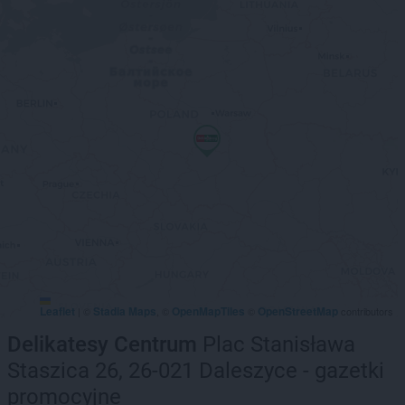
Leaflet
Stadia Maps
OpenMapTiles
OpenStreetMap
|
©
, ©
©
contributors
Delikatesy Centrum
Plac Stanisława
Staszica 26, 26-021 Daleszyce - gazetki
promocyjne