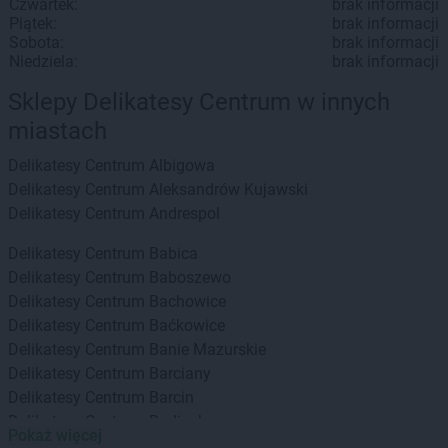
Czwartek:
brak informacji
Piątek:
brak informacji
Sobota:
brak informacji
Niedziela:
brak informacji
Sklepy Delikatesy Centrum w innych
miastach
Delikatesy Centrum
Albigowa
Delikatesy Centrum
Aleksandrów Kujawski
Delikatesy Centrum
Andrespol
Delikatesy Centrum
Babica
Delikatesy Centrum
Baboszewo
Delikatesy Centrum
Bachowice
Delikatesy Centrum
Baćkowice
Delikatesy Centrum
Banie Mazurskie
Delikatesy Centrum
Barciany
Delikatesy Centrum
Barcin
Delikatesy Centrum
Barlinek
Pokaż więcej
Delikatesy Centrum
Bartoszyce