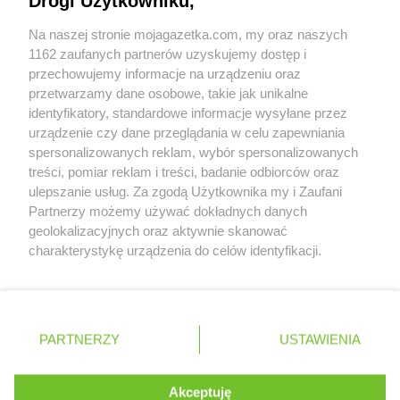
Drogi Użytkowniku,
Współpraca z nami
Delikatesy Centrum
Czudec
Na naszej stronie mojagazetka.com, my oraz naszych
Zobacz szczegóły
Delikatesy Centrum
Dąbrowa Tarnowska
1162 zaufanych partnerów uzyskujemy dostęp i
Retail Radar – analiza rynku
Delikatesy Centrum
Dąbrówki
przechowujemy informacje na urządzeniu oraz
Delikatesy Centrum
Daleszyce
przetwarzamy dane osobowe, takie jak unikalne
Delikatesy Centrum
Dankowice
identyfikatory, standardowe informacje wysyłane przez
Wasze ulubione produkty
urządzenie czy dane przeglądania w celu zapewniania
Delikatesy Centrum
Dębica
spersonalizowanych reklam, wybór spersonalizowanych
Delikatesy Centrum
Dębki
Regulamin serwisu i polityka prywatności
treści, pomiar reklam i treści, badanie odbiorców oraz
Delikatesy Centrum
Dębno
ulepszanie usług. Za zgodą Użytkownika my i Zaufani
Delikatesy Centrum
Dębowiec
Mapa strony
Partnerzy możemy używać dokładnych danych
Delikatesy Centrum
Debrzno
geolokalizacyjnych oraz aktywnie skanować
Delikatesy Centrum
Długopole-Zdrój
Zawsze najnowsze gazetki w naszej
Wszystkie miasta z lokalizacjami sklepów
charakterystykę urządzenia do celów identyfikacji.
Delikatesy Centrum
Dobczyce
Ponieważ cenimy Twoją prywatność, prosimy o zgodę na
aplikacji
Delikatesy Centrum
Dobiegniew
korzystanie z tych technologii poprzez kliknięcie
Delikatesy Centrum
Dobra
„Akceptuję”. Zgoda jest dobrowolna i zawsze możesz ją
+ 1,5 mln zadowolonych kupujących
Delikatesy Centrum
Dobrzechów
zmienić/wycofać klikając przycisk ustawień prywatności
Polska
Czechy
Ukraina
Litwa
Słowacja
Rumunia
PARTNERZY
USTAWIENIA
Delikatesy Centrum
Dobrzyków
znajdujący się w lewym dolnym rogu strony
Delikatesy Centrum
Domaradz
. Niektóre rodzaje przetwarzania danych nie wymagają
Delikatesy Centrum
Drawno
Akceptuję