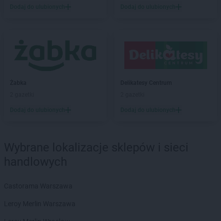
Delikatesy Centrum
Bielawy
Dodaj do ulubionych
Dodaj do ulubionych
Delikatesy Centrum
Bieliny
Delikatesy Centrum
Bielsk
Delikatesy Centrum
Bielsk Podlaski
Delikatesy Centrum
Bielsko-Biała
Delikatesy Centrum
Bierdzany
Delikatesy Centrum
Bieruń
Żabka
Delikatesy Centrum
Delikatesy Centrum
Bierutów
2 gazetki
2 gazetki
Delikatesy Centrum
Biłgoraj
Delikatesy Centrum
Błaszki
Dodaj do ulubionych
Dodaj do ulubionych
Delikatesy Centrum
Błażowa
Delikatesy Centrum
Blizne
Delikatesy Centrum
Bliżyn
Wybrane lokalizacje sklepów i sieci
Delikatesy Centrum
Błotnica Strzelecka
handlowych
Delikatesy Centrum
Bobowa
Delikatesy Centrum
Bóbrka
Castorama Warszawa
Delikatesy Centrum
Bochnia
Delikatesy Centrum
Bodzentyn
Leroy Merlin Warszawa
Delikatesy Centrum
Bogacica