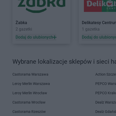
Delikatesy Centrum
Chełm
Delikatesy Centrum
Delikatesy Centrum
Chełm Śląski
Delikatesy Centrum
Delikatesy Centrum
Chlewiska
Delikatesy Centrum
Żabka
Delikatesy Centr
Delikatesy Centrum
Dąbrowa
Delikatesy Centrum
2 gazetki
1 gazetka
Tarnowska
Delikatesy Centrum
Delikatesy Centrum
Dąbrówki
Delikatesy Centrum
Dodaj do ulubionych
Dodaj do ulubiony
Delikatesy Centrum
Daleszyce
Delikatesy Centrum
Delikatesy Centrum
Dankowice
Zdrój
Delikatesy Centrum
Dębica
Delikatesy Centrum
Wybrane lokalizacje sklepów i sieci 
Delikatesy Centrum
Dębki
Delikatesy Centrum
Delikatesy Centrum
Elbląg
Castorama Warszawa
Action Szcze
Delikatesy Centrum
Fałków
Delikatesy Centrum
Leroy Merlin Warszawa
PEPCO War
Delikatesy Centrum
Gąbin
Delikatesy Centrum
Leroy Merlin Wrocław
PEPCO Krak
Delikatesy Centrum
Garnek
Delikatesy Centrum
Castorama Wrocław
Dealz Wars
Delikatesy Centrum
Małopolski
Gawłuszowice
Delikatesy Centrum
Castorama Rzeszów
Dealz Gdańs