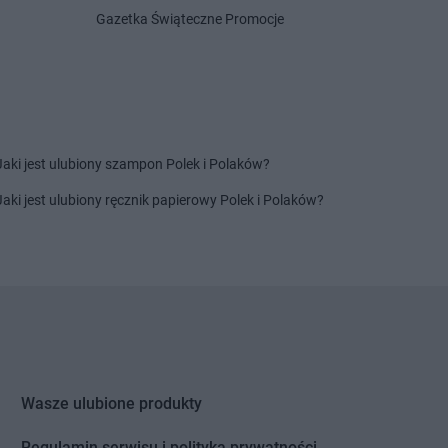
Centrum
Grabownica
Delikatesy Centrum
Grotniki
Gazetka Świąteczne Promocje
Delikatesy Centrum
Grudna
Centrum
Grajewo
Górna
Centrum
Grębów
Delikatesy Centrum
Grybów
Centrum
Gródek nad
Delikatesy Centrum
Gryfino
Delikatesy Centrum
Gubin
Centrum
Grodków
Jaki jest ulubiony szampon Polek i Polaków?
Centrum
Horodło
Delikatesy Centrum
Hyżne
Jaki jest ulubiony ręcznik papierowy Polek i Polaków?
Centrum
Hrubieszów
Centrum
Humniska
Centrum
Iwkowa
Centrum
Izbica
Centrum
Jelenia Góra
Delikatesy Centrum
Jonkowo
Centrum
Jeleśnia
Delikatesy Centrum
Jordanów
Centrum
Jemielnica
Delikatesy Centrum
Józefów
Wasze ulubione produkty
Centrum
Jenin
Delikatesy Centrum
Jurków
Centrum
Regulamin serwisu i polityka prywatności