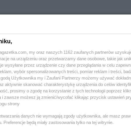
w innych miastach
niku,
jagazetka.com, my oraz naszych 1162 zaufanych partnerów uzyskuj
Aleksandrów
Delikatesy Centrum
Andrespol
cje na urządzeniu oraz przetwarzamy dane osobowe, takie jak unika
je wysyłane przez urządzenie czy dane przeglądania w celu zapewn
klam, wybór spersonalizowanych treści, pomiar reklam i treści, bad
Biała
Delikatesy Centrum
Błaszki
Delikatesy 
 zgodą Użytkownika my i Zaufani Partnerzy możemy używać dokład
Biała Parcela
Delikatesy Centrum
Błażowa
Delikatesy 
az aktywnie skanować charakterystykę urządzenia do celów identyfi
Biała
Delikatesy Centrum
Blizne
Delikatesy 
ść, prosimy o zgodę na korzystanie z tych technologii poprzez klikn
Delikatesy Centrum
Bliżyn
Delikatesy 
a i zawsze możesz ją zmienić/wycofać klikając przycisk ustawień pr
ogu strony
Białobrzegi
Delikatesy Centrum
Błotnica
Delikatesy 
Białowieża
Strzelecka
Delikatesy 
rzetwarzania danych nie wymagają zgody użytkownika, ale masz praw
Biały
Delikatesy Centrum
Bobowa
Delikatesy 
. Preferencje będą miały zastosowania tylko na tej witrynie.
Delikatesy Centrum
Bóbrka
Delikatesy 