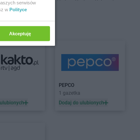
Centrum
Brudzeń
Delikatesy Centrum
Bukowsko
 naszych serwisów
Delikatesy Centrum
Busko-Zdrój
esz w
Polityce
Centrum
Brusy
Delikatesy Centrum
Centrum
Brzączowice
Buszkowiczki
Centrum
Brzeszcze
Delikatesy Centrum
Byczyna
Akceptuję
Centrum
Brzezinka
Delikatesy Centrum
Bydgoszcz
Centrum
Brzeziny
Delikatesy Centrum
Bystra
Centrum
Brzezna
Podhalańska
Centrum
Brzeźnica
Delikatesy Centrum
Bystry
Centrum
Brzostek
Delikatesy Centrum
Bystrzyca
Centrum
Brzoza
Kłodzka
Centrum
Brzóza
Delikatesy Centrum
Bytom
PEPCO
a
1 gazetka
 ulubionych
Dodaj do ulubionych
Centrum
Ciężkowice
Delikatesy Centrum
Czernichów
Centrum
Cmolas
Delikatesy Centrum
Częstochowa
Centrum
Czarna
Delikatesy Centrum
Czubrowice
Centrum
Czarna
Delikatesy Centrum
Czudec