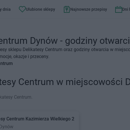
y dnia
Ulubione sklepy
Najnowsze przepisy
Dni
entrum Dynów - godziny otwarcia
resy sklepu Delikatesy Centrum oraz godziny otwarcia w miejsc
ocje, okazje i przeceny.
entrum
katesy Centrum w miejscowości
katesy Centrum.
esy Centrum
Kazimierza Wielkiego 2
 Dynów