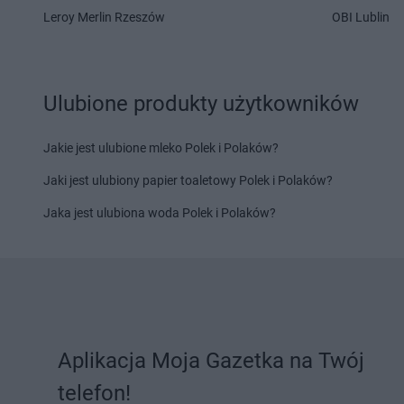
Delikatesy Centrum
Gdów
Delikatesy Centrum
Leroy Merlin Rzeszów
OBI Lublin
Delikatesy Centrum
Gdynia
Delikatesy Centrum
Delikatesy Centrum
Giedlarowa
Delikatesy Centrum
Delikatesy Centrum
Gierlachów
Łańcucka
Delikatesy Centrum
Gilowice
Delikatesy Centrum
Ulubione produkty użytkowników
Delikatesy Centrum
Giżycko
Delikatesy Centrum
Delikatesy Centrum
Gliwice
Jakie jest ulubione mleko Polek i Polaków?
Delikatesy Centrum
Hajnówka
Delikatesy Centrum
Jaki jest ulubiony papier toaletowy Polek i Polaków?
Delikatesy Centrum
Hańsk
Delikatesy Centrum
Pierwszy
Delikatesy Centrum
Jaka jest ulubiona woda Polek i Polaków?
Delikatesy Centrum
Imielin
Delikatesy Centrum
Delikatesy Centrum
Inowrocław
Delikatesy Centrum
Delikatesy Centrum
Jabłonka
Delikatesy Centrum
Delikatesy Centrum
Jadowniki
Delikatesy Centrum
Delikatesy Centrum
Janikowo
Rosielna
Aplikacja Moja Gazetka na Twój
Delikatesy Centrum
Janów
Delikatesy Centrum
telefon!
Podlaski
Delikatesy Centrum