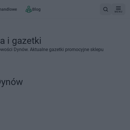
 handlowe
Blog
MENU
 i gazetki
owości Dynów. Aktualne gazetki promocyjne sklepu
 Dynów