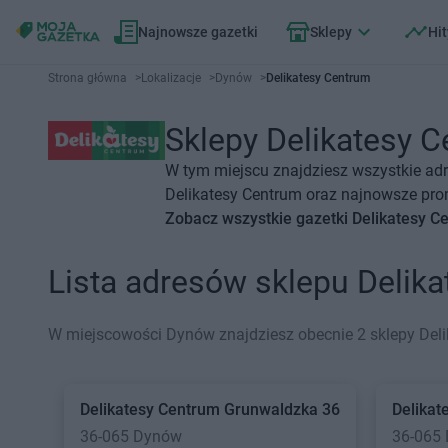
Najnowsze gazetki
Sklepy
Hit
Strona główna
>
Lokalizacje
>
Dynów
>
Delikatesy Centrum
Sklepy Delikatesy C
W tym miejscu znajdziesz wszystkie ad
Delikatesy Centrum oraz najnowsze prom
Zobacz wszystkie gazetki Delikatesy C
Lista adresów sklepu Deli
W miejscowości Dynów znajdziesz obecnie 2 sklepy Deli
Delikatesy Centrum
Grunwaldzka 36
Delikat
36-065 Dynów
36-065