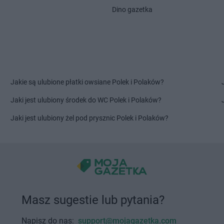
Głuchołazy
Kalwaria
Delikatesy 
Dino gazetka
Głuszyca
Delikatesy Centrum
Górki Małe
Starzeńska
Gniewczyna
Delikatesy Centrum
Górki Wielkie
Delikatesy 
Delikatesy Centrum
Gorlice
Delikatesy 
Gniewino
Delikatesy Centrum
Gorzów
Delikatesy 
Gniewkowo
Wielkopolski
Dunajcem
Delikatesy Centrum
Górzyca
Delikatesy 
Jakie są ulubione płatki owsiane Polek i Polaków?
Harbutowice
Delikatesy Centrum
Delikatesy 
Jaki jest ulubiony środek do WC Polek i Polaków?
Harta
Hecznarowice
Delikatesy 
Hażlach
Delikatesy Centrum
Hoczew
Delikatesy 
Jaki jest ulubiony żel pod prysznic Polek i Polaków?
Iskrzynia
Delikatesy Centrum
Iwanowice
Delikatesy 
Iwaniska
Włościańskie
Delikatesy 
Jarosław
Delikatesy Centrum
Jastrzębia
Delikatesy 
Jasienica
Delikatesy Centrum
Jawiszowice
Delikatesy 
Delikatesy Centrum
Jawor
Delikatesy 
Masz sugestie lub pytania?
Jasionka
Delikatesy Centrum
Jawornik
Delikatesy 
Jasionów
Polski
Delikatesy 
Napisz do nas:
support@mojagazetka.com