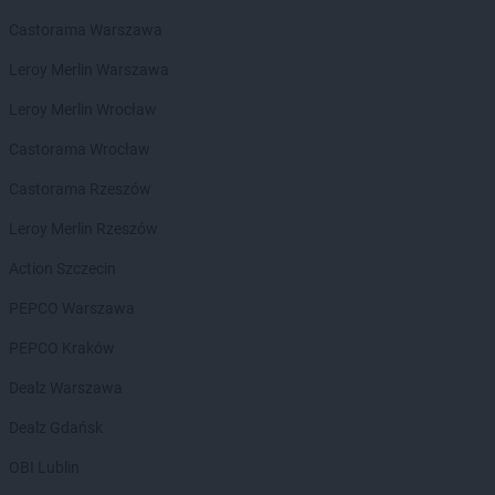
Dealz
Piekary Śląskie
Dealz
Castorama Warszawa
Piła
Dealz
Pionki
Leroy Merlin Warszawa
Dealz
Piotrków Trybunalski
Dealz
Leroy Merlin Wrocław
Płock
Dealz
Płońsk
Castorama Wrocław
Dealz
Połaniec
Dealz
Castorama Rzeszów
Polkowice
Dealz
Poznań
Leroy Merlin Rzeszów
Dealz
Prabuty
Dealz
Action Szczecin
Pruszków
Dealz
Przasnysz
PEPCO Warszawa
Dealz
Przeworsk
Dealz
PEPCO Kraków
Przysucha
Dealz
Pszczyna
Dealz Warszawa
Dealz
Puławy
Dealz
Dealz Gdańsk
Pułtusk
Dealz
Pyskowice
OBI Lublin