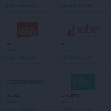
Dealz
Gostynin
Dodaj do ulubionych
Dodaj do ulubionych
Dealz
Grodzisk Mazowiecki
Dealz
Grodzisk Wielkopolski
Dealz
Grudziądz
Dealz
Gryfice
Dealz
Gubin
Topaz
hebe
Dealz
Hrubieszów
1 gazetka
3 gazetki
Dealz
Iława
Dodaj do ulubionych
Dodaj do ulubionych
Dealz
Inowrocław
Dealz
Jabłonna
Dealz
Jarocin
Dealz
Jasło
Dealz
Jastrowie
Dealz
Jastrzębie-Zdrój
castorama
max ELEKTRO
Dealz
Jaworzno
1 gazetka
1 gazetka
Dealz
Jelenia Góra
Dodaj do ulubionych
Dodaj do ulubionych