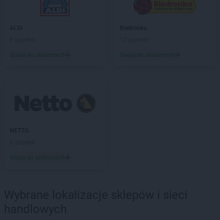
Dealz
Oława
Dealz
Oleśnica
ALDI
Biedronka
Dealz
Olkusz
6 gazetek
12 gazetek
Dealz
Olsztyn
Dodaj do ulubionych
Dodaj do ulubionych
Dealz
Opoczno
Dealz
Opole
Dealz
Ostróda
Dealz
Ostrołęka
Dealz
Ostrów Mazowiecka
Dealz
Ostrów Wielkopolski
Dealz
NETTO
Ostrzeszów
Dealz
6 gazetek
Oświęcim
Dealz
Otwock
Dodaj do ulubionych
Dealz
Ozorków
Dealz
Pabianice
Wybrane lokalizacje sklepów i sieci
Dealz
Piaseczno
handlowych
Dealz
Piastów