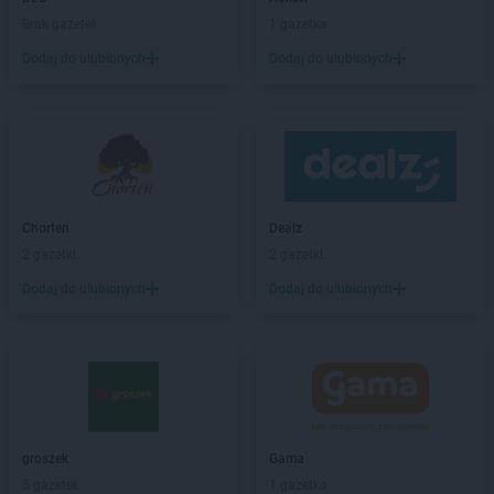
Dealz
Ciechocinek
Brak gazetek
1 gazetka
Dealz
Czechowice-Dziedzice
Dodaj do ulubionych
Dodaj do ulubionych
Dealz
Czerwionka-Leszczyny
Dealz
Częstochowa
Dealz
Dębica
Dealz
Dobrzykowice
Dealz
Drawsko Pomorskie
Chorten
Dealz
Dealz
Elbląg
2 gazetki
2 gazetki
Dealz
Ełk
Dodaj do ulubionych
Dodaj do ulubionych
Dealz
Garwolin
Dealz
Gdańsk
Dealz
Gdynia
Dealz
Gliwice
Dealz
Głogów
Dealz
Gniezno
groszek
Gama
Dealz
Gorlice
5 gazetek
1 gazetka
Dealz
Gorzów Wielkopolski