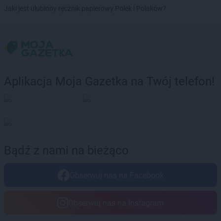
Dealz
Świdnica
Jaki jest ulubiony ręcznik papierowy Polek i Polaków?
Dealz
Świdnik
Dealz
Świebodzin
Dealz
Świecie
Dealz
Świerklaniec
Dealz
Świętochłowice
Dealz
Świnoujście
Aplikacja Moja Gazetka na Twój telefon!
Dealz
Tarnów
Dealz
Tczew
Dealz
Tomaszów Lubelski
Dealz
Toruń
Dealz
Trzcianka
Bądź z nami na bieżąco
Dealz
Trzebinia
Dealz
Tuchola
Obserwuj nas na Facebook
Dealz
Turek
Dealz
Tychy
Obserwuj nas na Instagram
Dealz
Ustroń