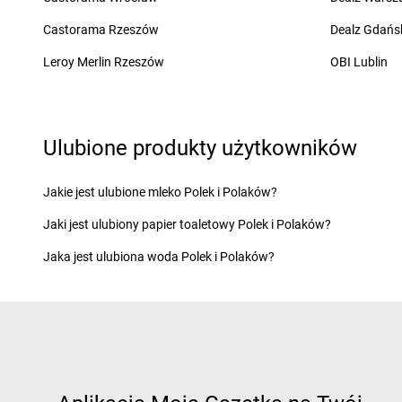
LEWIATAN
Cewków
LEWIATAN
Chojnów
Castorama Rzeszów
Dealz Gdańs
LEWIATAN
Chechło
LEWIATAN
Chorzele
LEWIATAN
Chełm
LEWIATAN
Chorzeni
Leroy Merlin Rzeszów
OBI Lublin
LEWIATAN
Chełm Śląski
LEWIATAN
Chorzów
LEWIATAN
Chełmiec
LEWIATAN
Choszcz
LEWIATAN
Chlewiska
LEWIATAN
Chroberz
LEWIATAN
Chmielek
LEWIATAN
Chromin
Ulubione produkty użytkowników
LEWIATAN
Chmielno
LEWIATAN
Chróścic
LEWIATAN
Choceń
LEWIATAN
Chrośla
Jakie jest ulubione mleko Polek i Polaków?
LEWIATAN
Chochołów
LEWIATAN
Chrostko
Jaki jest ulubiony papier toaletowy Polek i Polaków?
LEWIATAN
Chocianów
LEWIATAN
Chrzanó
LEWIATAN
Chodecz
LEWIATAN
Chrzęsne
Jaka jest ulubiona woda Polek i Polaków?
LEWIATAN
Chodów
LEWIATAN
Chybie
LEWIATAN
Ćmiłów
LEWIATAN
Dąbcze
LEWIATAN
Darłowo
LEWIATAN
Dąbroszyn
LEWIATAN
Dębica
LEWIATAN
Dąbrowa
LEWIATAN
Dęblin