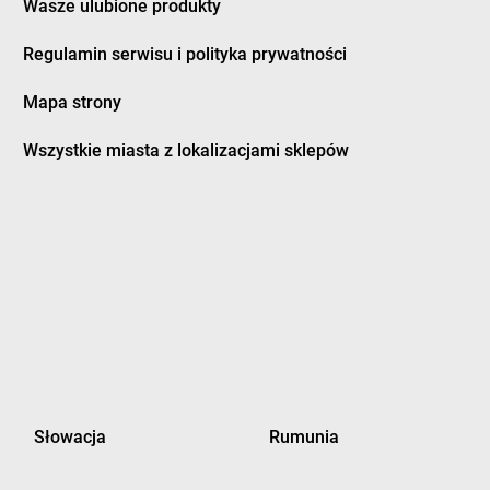
rzycim
LEWIATAN
Działyń
Wasze ulubione produkty
ubeninki
LEWIATAN
Dziembowo
Regulamin serwisu i polityka prywatności
ubidze
LEWIATAN
Dzierżanowo
ubienka
LEWIATAN
Dzierzgoń
Mapa strony
uczki
LEWIATAN
Dzierżów
usocin
LEWIATAN
Dziewiętlice
Wszystkie miasta z lokalizacjami sklepów
uszniki-Zdrój
LEWIATAN
Dzikowiec
worszowice
LEWIATAN
Dziwiszów
LEWIATAN
Dźwiersztyny
ylaki
LEWIATAN
Dźwierzuty
rampol
rydrychowice
orzyce
LEWIATAN
Gręboszów
orzyczki
LEWIATAN
Gręzówka
Słowacja
Rumunia
órzyn
LEWIATAN
Grochów
ościcino
LEWIATAN
Gródek