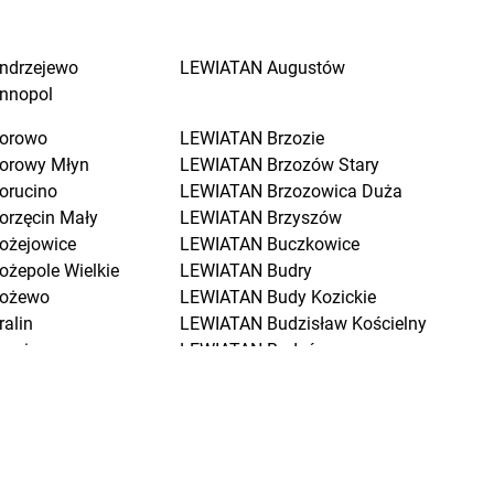
ndrzejewo
LEWIATAN
Augustów
nnopol
orowo
LEWIATAN
Brzozie
orowy Młyn
LEWIATAN
Brzozów Stary
orucino
LEWIATAN
Brzozowica Duża
orzęcin Mały
LEWIATAN
Brzyszów
ożejowice
LEWIATAN
Buczkowice
ożepole Wielkie
LEWIATAN
Budry
ożewo
LEWIATAN
Budy Kozickie
ralin
LEWIATAN
Budzisław Kościelny
raniewo
LEWIATAN
Budzów
ratkowice
LEWIATAN
Budzyń
renna
LEWIATAN
Buk
renno
LEWIATAN
Buków
rodnica
LEWIATAN
Bukowiec
rodnica Górna
LEWIATAN
Bukowo