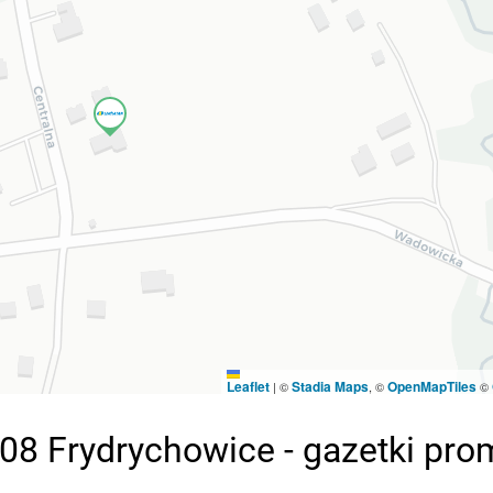
Leaflet
Stadia Maps
OpenMapTiles
|
©
, ©
©
108 Frydrychowice - gazetki pr