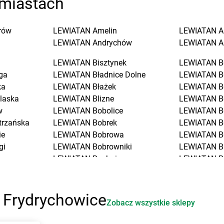
miastach
rów
LEWIATAN
Amelin
LEWIATAN
A
LEWIATAN
Andrychów
LEWIATAN
A
LEWIATAN
Bisztynek
LEWIATAN
B
ga
LEWIATAN
Bładnice Dolne
LEWIATAN
B
ka
LEWIATAN
Błażek
LEWIATAN
B
laska
LEWIATAN
Blizne
LEWIATAN
B
w
LEWIATAN
Bobolice
LEWIATAN
B
trzańska
LEWIATAN
Bobrek
LEWIATAN
B
ie
LEWIATAN
Bobrowa
LEWIATAN
B
gi
LEWIATAN
Bobrowniki
LEWIATAN
B
LEWIATAN
Bochnia
LEWIATAN
B
LEWIATAN
Bodzanów
LEWIATAN
B
LEWIATAN
Bodzechów
LEWIATAN
B
ciół
LEWIATAN
Bodzentyn
LEWIATAN
B
 Frydrychowice
Zobacz wszystkie sklepy
LEWIATAN
Bogumiłowice
LEWIATAN
B
o
LEWIATAN
Bojano
LEWIATAN
B