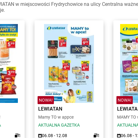
ATAN w miejscowości Frydrychowice na ulicy Centralna ważne w 
je.
NOWA!
NOWA!
LEWIATAN
LEWIAT
!
Mamy TO w appce
MAMY TO w
A
AKTUALNA GAZETKA
AKTUALNA
1
06.08 - 12.08
1
06.08 - 