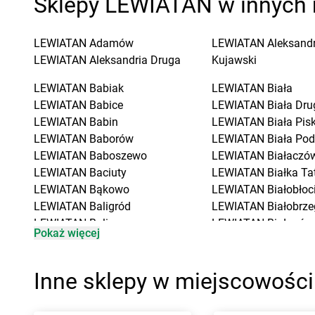
Sklepy LEWIATAN w innych 
LEWIATAN
Adamów
LEWIATAN
Aleksand
LEWIATAN
Aleksandria Druga
Kujawski
LEWIATAN
Babiak
LEWIATAN
Biała
LEWIATAN
Babice
LEWIATAN
Biała Dru
LEWIATAN
Babin
LEWIATAN
Biała Pis
LEWIATAN
Baborów
LEWIATAN
Biała Pod
LEWIATAN
Baboszewo
LEWIATAN
Białaczó
LEWIATAN
Baciuty
LEWIATAN
Białka Ta
LEWIATAN
Bąkowo
LEWIATAN
Białobłoc
LEWIATAN
Baligród
LEWIATAN
Białobrze
LEWIATAN
Balin
LEWIATAN
Białogóra
Pokaż więcej
LEWIATAN
Banino
LEWIATAN
Białopole
LEWIATAN
Baranowo
LEWIATAN
Biały Bór
LEWIATAN
Barcino
LEWIATAN
Biały Koś
Inne sklepy w miejscowości
LEWIATAN
Barczewo
LEWIATAN
Białystok
LEWIATAN
Bargłów Kościelny
LEWIATAN
Bielkówk