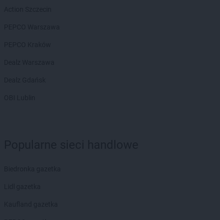
Action Szczecin
Gama
Łoziska
PEPCO Warszawa
Gama
Lechów
Gama
Leśnica
PEPCO Kraków
Gama
Lidzbark Warmiński
Dealz Warszawa
Gama
Lipnica
Gama
Liśnik Duży
Dealz Gdańsk
Gama
Lisów
OBI Lublin
Gama
Lubartów
Gama
Lubawa
Gama
Lubiczyn
Gama
Lubowidz
Popularne sieci handlowe
Gama
Majdan
Gama
Majdan Królewski
Biedronka gazetka
Gama
Makarki
Lidl gazetka
Gama
Miastko
Gama
Międzyrzec Podlaski
Kaufland gazetka
Gama
Mielec