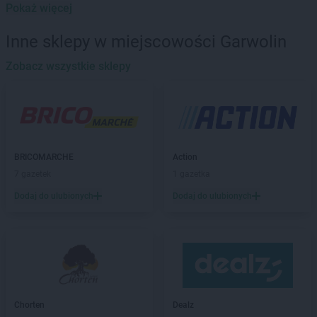
Pokaż więcej
Gama
Białka
Gama
Białka Tatrzańska
Inne sklepy w miejscowości Garwolin
Gama
Białystok
Gama
Zobacz wszystkie sklepy
Bieliny
Gama
Bielsk Podlaski
Gama
Biskupice
Gama
Bobolice
Gama
Bodzanów
Gama
Borzyszkowy
BRICOMARCHE
Action
Gama
Bożniewice
7 gazetek
1 gazetka
Gama
Brodnica
Dodaj do ulubionych
Dodaj do ulubionych
Gama
Brzegi
Gama
Brześć Kujawski
Gama
Bukowina Tatrzańska
Gama
Busko-Zdrój
Gama
Bytów
Gama
Cetuń
Chorten
Dealz
Gama
Chalin