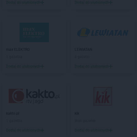
Dodaj do ulubionych
Dodaj do ulubionych
Gama
Dobrcz
Gama
Dobre Miasto
Gama
Dobrojewo
Gama
Dobrska-Kolonia
Gama
Dobrynia
Gama
Downary-Plac
Gama
Dylągowa
max ELEKTRO
LEWIATAN
Gama
Działoszyn
1 gazetka
4 gazetki
Gama
Dzierzążnia
Dodaj do ulubionych
Dodaj do ulubionych
Gama
Ełk
Gama
Gąbin
Gama
Garwolin
Gama
Giżycko
Gama
Glinki
kakto.pl
kik
Gama
Głogów
1 gazetka
Brak gazetek
Gama
Gniewino
Dodaj do ulubionych
Dodaj do ulubionych
Gama
Gniewkowo