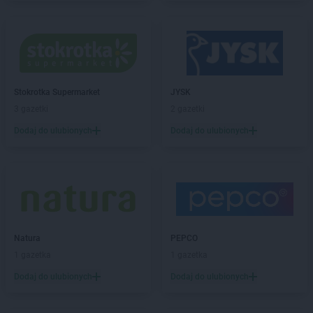
Gama
Gniewoszów
Gama
Gnojno
Gama
Gołogłowy
Gama
Górzno
Gama
Gorzów Wielkopolski
Gama
Gózd
Stokrotka Supermarket
JYSK
Gama
Gozdowo
3 gazetki
2 gazetki
Gama
Grabowo
Dodaj do ulubionych
Dodaj do ulubionych
Gama
Grajewo
Gama
Grębiszew
Gama
Grodzisk
Gama
Gryfino
Gama
Gwoździec
Gama
Hajnówka
Natura
PEPCO
Gama
Hostynne-Kolonia
1 gazetka
1 gazetka
Gama
Iława
Dodaj do ulubionych
Dodaj do ulubionych
Gama
Izbica Kujawska
Gama
Izdebki