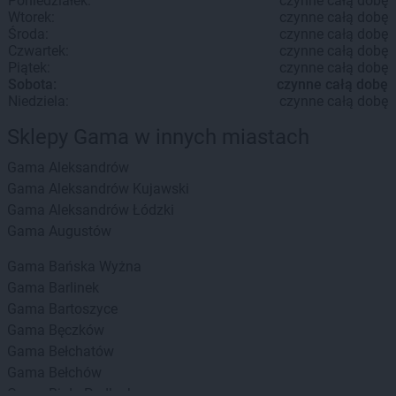
Poniedziałek:
czynne całą dobę
Wtorek:
czynne całą dobę
Środa:
czynne całą dobę
Czwartek:
czynne całą dobę
Piątek:
czynne całą dobę
Sobota:
czynne całą dobę
Niedziela:
czynne całą dobę
Sklepy Gama w innych miastach
Gama
Aleksandrów
Gama
Aleksandrów Kujawski
Gama
Aleksandrów Łódzki
Gama
Augustów
Gama
Bańska Wyżna
Gama
Barlinek
Gama
Bartoszyce
Gama
Bęczków
Gama
Bełchatów
Gama
Bełchów
Gama
Biała Podlaska