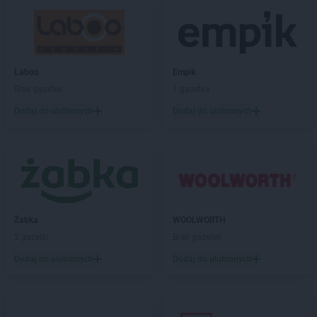
Gama
Janów
Gama
Jarosław
Gama
Jaślany
Laboo
Empik
Gama
Jasło
Brak gazetek
1 gazetka
Gama
Jastarnia
Gama
Jawiszowice
Dodaj do ulubionych
Dodaj do ulubionych
Gama
Jelenia Góra
Gama
Jeżowe
Gama
Jurgów
Gama
Juszczyna
Gama
Kąkolewnica
Żabka
WOOLWORTH
Gama
Kamień
2 gazetki
Brak gazetek
Gama
Kędzierzyn-Koźle
Gama
Kępice
Dodaj do ulubionych
Dodaj do ulubionych
Gama
Kętrzyn
Gama
Kielce
Gama
Kiwity