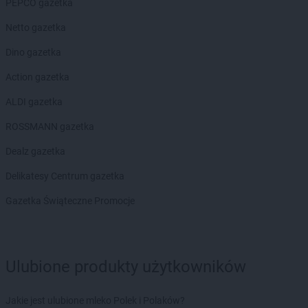
PEPCO gazetka
Gama
Mień
Gama
Mijakowo
Netto gazetka
Gama
Mogielnica
Dino gazetka
Gama
Mokre
Gama
Morąg
Action gazetka
Gama
Morawica
ALDI gazetka
Gama
Mrągowo
Gama
Mrzezino
ROSSMANN gazetka
Gama
Murzasichle
Dealz gazetka
Gama
Mysłakowice
Gama
Myślibórz
Delikatesy Centrum gazetka
Gama
Gazetka Świąteczne Promocje
Nidzica
Gama
Niedzbórz
Gama
Niemce
Gama
Nowa Wola
Ulubione produkty użytkowników
Gama
Nowe
Gama
Nowe Grodziczno
Gama
Nowe Łubki
Jakie jest ulubione mleko Polek i Polaków?