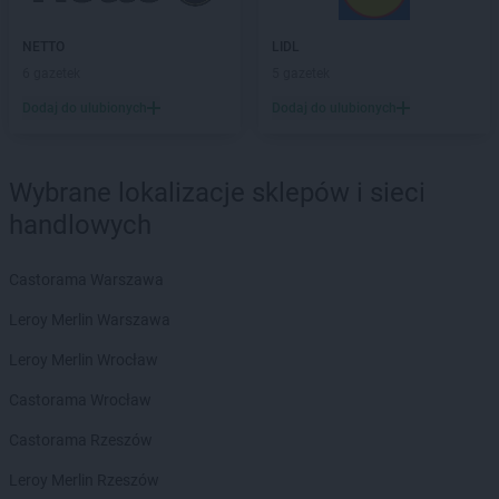
Gama
Kozienice
NETTO
LIDL
Gama
Kraśnik
6 gazetek
5 gazetek
Gama
Krasnystaw
Gama
Krośniewice
Dodaj do ulubionych
Dodaj do ulubionych
Gama
Krusze
Gama
Krynica-Zdrój
Gama
Krzemlin
Wybrane lokalizacje sklepów i sieci
Gama
Krześnica
handlowych
Gama
Kunice
Gama
Kurzyna Mała
Castorama Warszawa
Gama
Kutno
Gama
Kuźnica
Leroy Merlin Warszawa
Leroy Merlin Wrocław
Gama
Łąck
Gama
Łąkta Górna
Castorama Wrocław
Gama
Łapy
Castorama Rzeszów
Gama
Łaskarzew
Gama
Łódź
Leroy Merlin Rzeszów
Gama
Łowicz