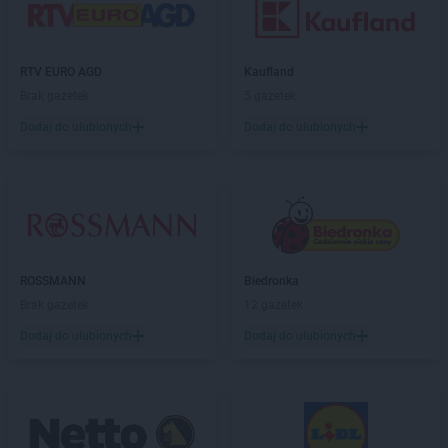
Gama
Klęczany
Gama
Kleosin
Gama
Klichy
RTV EURO AGD
Kaufland
Gama
Klimontów
Brak gazetek
5 gazetek
Gama
Kłuśno
Dodaj do ulubionych
Dodaj do ulubionych
Gama
Koczała
Gama
Kołobrzeg
Gama
Komarówka Podlaska
Gama
Kończyce Wielkie
Gama
Koneck
Gama
Końskie
Gama
Kopanie
ROSSMANN
Biedronka
Gama
Kopki
Brak gazetek
12 gazetek
Gama
Korycin
Dodaj do ulubionych
Dodaj do ulubionych
Gama
Korzeniewo
Gama
Kościerzyna
Gama
Kosów Lacki
Gama
Kosumce
Gama
Koszalin