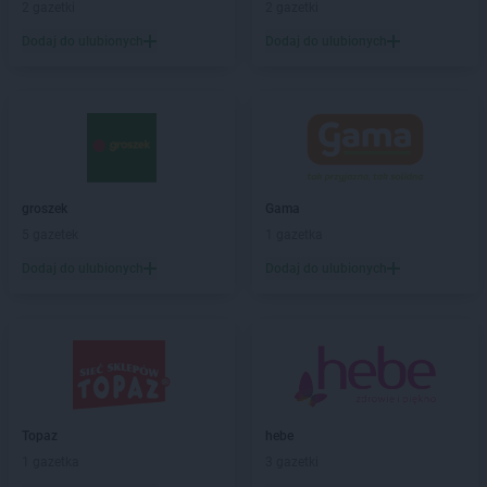
2 gazetki
2 gazetki
Gama
Chamsk
Dodaj do ulubionych
Dodaj do ulubionych
Gama
Chełm
Gama
Chodecz
Gama
Chrapoń
Gama
Chwarszczany
Gama
Ciechanów
Gama
Ciężkowice
Gama
Czarna
groszek
Gama
Gama
Czarna Góra
5 gazetek
1 gazetka
Gama
Czarnolas
Dodaj do ulubionych
Dodaj do ulubionych
Gama
Czermno
Gama
Częstochowa
Gama
Ćmiłów
Gama
Dąbrowa Białostocka
Gama
Dąbrówka-Ług
Topaz
hebe
Gama
Darłowo
1 gazetka
3 gazetki
Gama
Dobieszyn