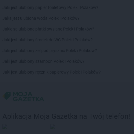
Gama
Nowe Miasto Lubawskie
Jaki jest ulubiony papier toaletowy Polek i Polaków?
Gama
Nowy Dwór
Gama
Nowy Targ
Jaka jest ulubiona woda Polek i Polaków?
Jakie są ulubione płatki owsiane Polek i Polaków?
Gama
Oborniki Śląskie
Gama
Odrzykoń
Jaki jest ulubiony środek do WC Polek i Polaków?
Gama
Okonek
Jaki jest ulubiony żel pod prysznic Polek i Polaków?
Gama
Olkusz
Gama
Olsztyn
Jaki jest ulubiony szampon Polek i Polaków?
Gama
Orneta
Jaki jest ulubiony ręcznik papierowy Polek i Polaków?
Gama
Ostrołęka
Gama
Ostrów Mazowiecka
Gama
Otmice
Gama
Pasłęk
Gama
Pawłokoma
Gama
Piaseczno
Aplikacja Moja Gazetka na Twój telefon!
Gama
Piątki
Gama
Piekary Śląskie