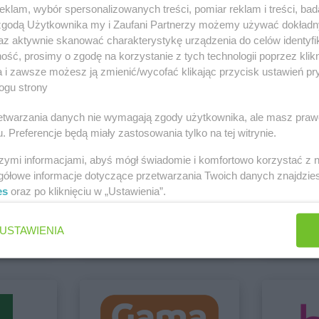
Białystok
Delikatesy Centrum
Bochnia
Delikatesy 
klam, wybór spersonalizowanych treści, pomiar reklam i treści, bad
Biecz
Delikatesy Centrum
Bodzentyn
Duży
 zgodą Użytkownika my i Zaufani Partnerzy możemy używać dokład
Bielawa
Delikatesy Centrum
Bogacica
Delikatesy 
az aktywnie skanować charakterystykę urządzenia do celów identyfi
Bielawy
Delikatesy Centrum
Bogatynia
Delikatesy 
i Głogów
ść, prosimy o zgodę na korzystanie z tych technologii poprzez klikn
Zobacz wszystkie sklepy
Bieliny
Delikatesy Centrum
Bogdaniec
Delikatesy 
a i zawsze możesz ją zmienić/wycofać klikając przycisk ustawień pr
ogu strony
Bielsk
Delikatesy Centrum
Bogoniowice
Delikatesy 
Bielsk
Delikatesy Centrum
Bogoria
Delikatesy 
rzetwarzania danych nie wymagają zgody użytkownika, ale masz praw
Delikatesy Centrum
Boguchwała
Delikatesy 
. Preferencje będą miały zastosowania tylko na tej witrynie.
Bielsko-Biała
Delikatesy Centrum
Boguszów-
Delikatesy 
Bierdzany
Gorce
Delikatesy 
szymi informacjami, abyś mógł świadomie i komfortowo korzystać z
Bieruń
Delikatesy Centrum
Bojszowy
Delikatesy 
gółowe informacje dotyczące przetwarzania Twoich danych znajdzi
Bierutów
Delikatesy Centrum
Bolesławiec
Delikatesy 
es
oraz po kliknięciu w „Ustawienia”.
abra meble
Action
Biłgoraj
Delikatesy Centrum
Bolimów
Królewska
Brak gazetek
1 gazetk
USTAWIENIA
ch
Dodaj do ulubionych
Dodaj do
Chłopice
Delikatesy Centrum
Chorzelów
Delikatesy 
Chmielnik
Delikatesy Centrum
Chorzów
Delikatesy 
Chocianów
Delikatesy Centrum
Choszczno
Delikatesy 
Chodzież
Delikatesy Centrum
Cianowice
Delikatesy 
Chojna
Duże
Górna