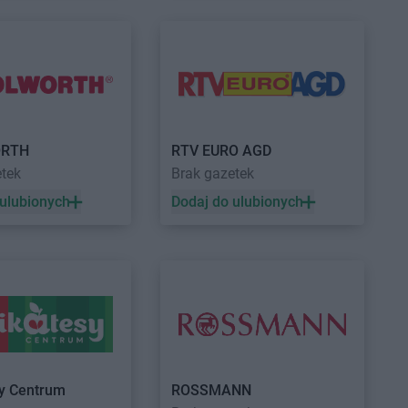
Centrum
Grabownica
Delikatesy Centrum
Grotniki
Delikatesy Centrum
Grudna
Centrum
Grajewo
Górna
Centrum
Grębów
Delikatesy Centrum
Grybów
Centrum
Gródek nad
Delikatesy Centrum
Gryfino
Delikatesy Centrum
Gubin
Centrum
Grodków
RTH
RTV EURO AGD
Centrum
Horodło
Delikatesy Centrum
Hyżne
etek
Brak gazetek
Centrum
Hrubieszów
 ulubionych
Dodaj do ulubionych
Centrum
Humniska
Centrum
Iwkowa
Centrum
Izbica
Centrum
Jelenia Góra
Delikatesy Centrum
Jonkowo
Centrum
Jeleśnia
Delikatesy Centrum
Jordanów
Centrum
Jemielnica
Delikatesy Centrum
Józefów
Centrum
Jenin
Delikatesy Centrum
Jurków
sy Centrum
ROSSMANN
Centrum