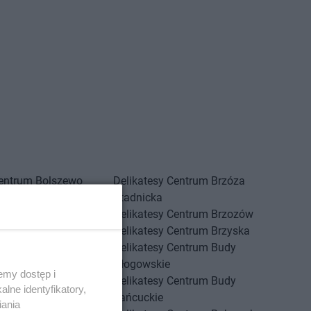
Centrum
Bolszewo
Delikatesy Centrum
Brzóza
Centrum
Borek Stary
Stadnicka
Centrum
Borkowice
Delikatesy Centrum
Brzozów
Centrum
Borowa
Delikatesy Centrum
Brzyska
Centrum
Borzęcin
Delikatesy Centrum
Budy
Centrum
Borzęta
Głogowskie
emy dostęp i
Centrum
Brenna
Delikatesy Centrum
Budy
lne identyfikatory,
Centrum
Brody
Łańcuckie
iania