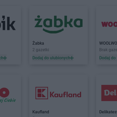
Głuchołazy
Kalwaria
Delikatesy 
Głuszyca
Delikatesy Centrum
Górki Małe
Starzeńska
Gniewczyna
Delikatesy Centrum
Górki Wielkie
Delikatesy 
Delikatesy Centrum
Gorlice
Delikatesy 
Gniewino
Delikatesy Centrum
Gorzów
Delikatesy 
Gniewkowo
Wielkopolski
Dunajcem
Delikatesy Centrum
Górzyca
Delikatesy 
Żabka
WOOLWO
Harbutowice
Delikatesy Centrum
Delikatesy 
2 gazetki
Brak gaz
Harta
Hecznarowice
Delikatesy 
ch
Dodaj do ulubionych
Dodaj do
Hażlach
Delikatesy Centrum
Hoczew
Delikatesy 
Iskrzynia
Delikatesy Centrum
Iwanowice
Delikatesy 
Iwaniska
Włościańskie
Delikatesy 
Jarosław
Delikatesy Centrum
Jastrzębia
Delikatesy 
Jasienica
Delikatesy Centrum
Jawiszowice
Delikatesy 
Delikatesy Centrum
Jawor
Delikatesy 
Jasionka
Delikatesy Centrum
Jawornik
Delikatesy 
Kaufland
Delikate
Jasionów
Polski
Delikatesy 