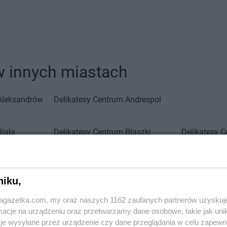
w innych miastach
Aleksandrów
Delikatesy Centrum
Andrespol
Biała
Delikatesy Centrum
Błaszki
Delikatesy 
Biała Parcela
Delikatesy Centrum
Błażowa
Delikatesy 
Biała
Delikatesy Centrum
Blizne
Delikatesy 
Delikatesy Centrum
Bliżyn
Delikatesy 
niku,
Białobrzegi
Delikatesy Centrum
Błotnica
Delikatesy 
Białowieża
Strzelecka
Delikatesy 
jagazetka.com, my oraz naszych 1162 zaufanych partnerów uzyskuj
Biały
Delikatesy Centrum
Bobowa
Delikatesy 
cje na urządzeniu oraz przetwarzamy dane osobowe, takie jak unika
Delikatesy Centrum
Bóbrka
Delikatesy 
je wysyłane przez urządzenie czy dane przeglądania w celu zapewn