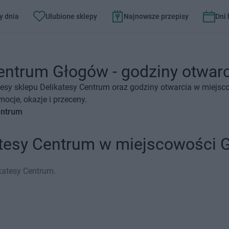
y dnia
Ulubione sklepy
Najnowsze przepisy
Dni
entrum Głogów - godziny otwarci
esy sklepu Delikatesy Centrum oraz godziny otwarcia w miejsc
ocje, okazje i przeceny.
entrum
katesy Centrum w miejscowości 
katesy Centrum.