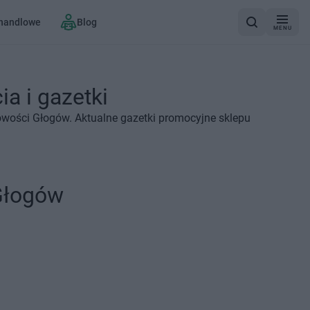
 handlowe
Blog
MENU
a i gazetki
owości Głogów. Aktualne gazetki promocyjne sklepu
Głogów