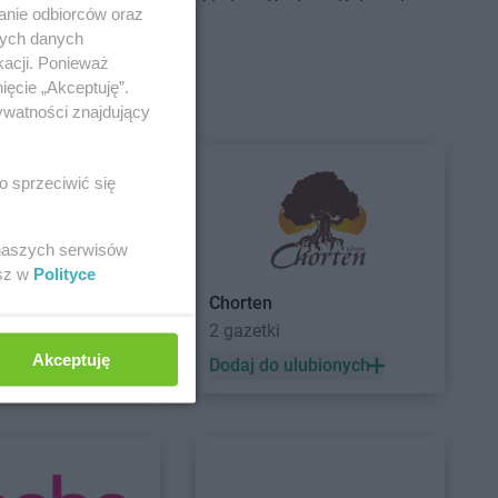
Centrum
Brudzeń
Delikatesy Centrum
Bukowsko
anie odbiorców oraz
Delikatesy Centrum
Busko-Zdrój
nych danych
Centrum
Brusy
Delikatesy Centrum
kacji. Ponieważ
Centrum
Brzączowice
Buszkowiczki
ięcie „Akceptuję”.
Centrum
Brzeszcze
Delikatesy Centrum
Byczyna
ywatności znajdujący
Centrum
Brzezinka
Delikatesy Centrum
Bydgoszcz
Centrum
Brzeziny
Delikatesy Centrum
Bystra
o sprzeciwić się
Centrum
Brzezna
Podhalańska
Centrum
Brzeźnica
Delikatesy Centrum
Bystry
Centrum
Brzostek
Delikatesy Centrum
Bystrzyca
 naszych serwisów
Centrum
Brzoza
Kłodzka
esz w
Polityce
Centrum
Brzóza
Delikatesy Centrum
Bytom
Chorten
a
2 gazetki
Akceptuję
 ulubionych
Dodaj do ulubionych
Centrum
Ciężkowice
Delikatesy Centrum
Czernichów
Centrum
Cmolas
Delikatesy Centrum
Częstochowa
Centrum
Czarna
Delikatesy Centrum
Czubrowice
Centrum
Czarna
Delikatesy Centrum
Czudec