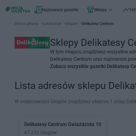
Najnowsze gazetki
Sklepy
Hit
Strona główna
>
Lokalizacje
>
Głogów
>
Delikatesy Centrum
Sklepy Delikatesy C
W tym miejscu znajdziesz wszystkie adr
Delikatesy Centrum oraz najnowsze prom
Zobacz wszystkie gazetki Delikatesy C
Lista adresów sklepu Deli
W miejscowości Głogów znajdziesz obecnie 1 sklep Deli
Delikatesy Centrum
Gwiaździsta 10
67-210 Głogów