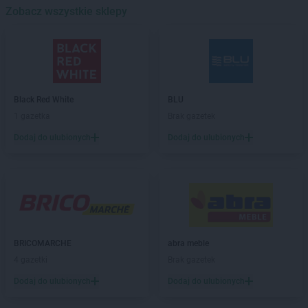
Dealz
Zobacz wszystkie sklepy
Bielsko-Biała
Dealz
Biłgoraj
Dealz
Bochnia
Dealz
Boguszów-Gorce
Dealz
Braniewo
Dealz
Brzeg
Black Red White
BLU
Dealz
Budzistowo
1 gazetka
Brak gazetek
Dealz
Busko-Zdrój
Dodaj do ulubionych
Dodaj do ulubionych
Dealz
Bydgoszcz
Dealz
Bytom
Dealz
Bytów
Dealz
Chełm
Dealz
Chełmno
Dealz
Chorzów
BRICOMARCHE
abra meble
Dealz
Ciechocinek
4 gazetki
Brak gazetek
Dealz
Czechowice-Dziedzice
Dodaj do ulubionych
Dodaj do ulubionych
Dealz
Czerwionka-Leszczyny
Dealz
Częstochowa