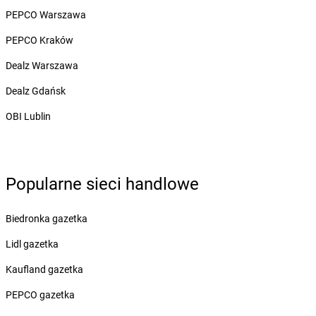
Żabka
Borowo
PEPCO Warszawa
Żabka
Boruja Kościelna
PEPCO Kraków
Żabka
Borzęcin Duży
Żabka
Borzygniew
Dealz Warszawa
Żabka
Borzytuchom
Dealz Gdańsk
Żabka
Boża Wola
Żabka
Bralin
OBI Lublin
Żabka
Branice
Żabka
Braniewo
Żabka
Brańsk
Żabka
Brenna
Popularne sieci handlowe
Żabka
Brodnica
Żabka
Brodnica Górna
Biedronka gazetka
Żabka
Brodowo
Lidl gazetka
Żabka
Brody
Żabka
Brojce
Kaufland gazetka
Żabka
Bronina
PEPCO gazetka
Żabka
Brudzeń Duży
Żabka
Bruskowo Wielkie