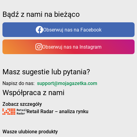
Żabka
Bydgoszcz
Żabka
Bydlin
Bądź z nami na bieżąco
Żabka
Bydlino
Żabka
Bystra
Obserwuj nas na Facebook
Żabka
Bystra Podhalańska
Żabka
Bystry
Obserwuj nas na Instagram
Żabka
Bystrzyca
Żabka
Bystrzyca Kłodzka
Żabka
Bytom
Żabka
Bytów
Masz sugestie lub pytania?
Żabka
Cedynia
Napisz do nas:
support@mojagazetka.com
Żabka
Cegłów
Współpraca z nami
Żabka
Cekcyn
Zobacz szczegóły
Żabka
Ceków
Retail Radar – analiza rynku
Żabka
Celestynów
Żabka
Cerekwica
Żabka
Cerkwica
Wasze ulubione produkty
Żabka
Cewice