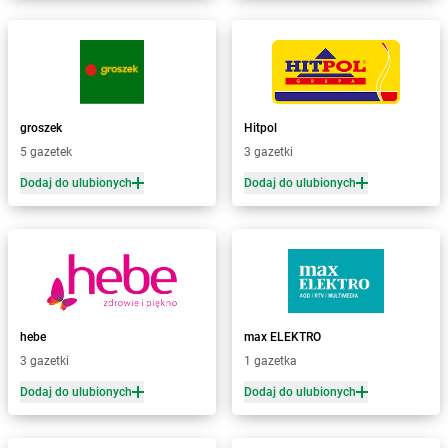
Żabka
Bartoszyce
Żabka
Baruchowo
Żabka
Barwałd Średni
Żabka
Barwice
Żabka
Bażanowice
groszek
Hitpol
Żabka
Bęczków
5 gazetek
3 gazetki
Żabka
Będzin
Dodaj do ulubionych
Dodaj do ulubionych
Żabka
Bełchatów
Żabka
Bełsznica
Żabka
Bełżyce
Żabka
Bestwina
Żabka
Bestwinka
Żabka
Bezrzecze
Żabka
BG1
hebe
max ELEKTRO
Żabka
Biała
3 gazetki
1 gazetka
Żabka
Biała Druga
Dodaj do ulubionych
Dodaj do ulubionych
Żabka
Biała Piska
Żabka
Biała Podlaska