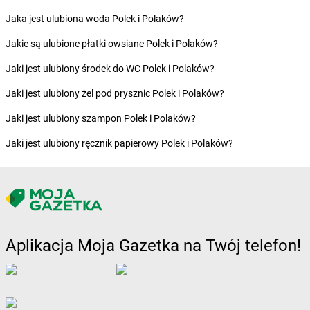
Żabka
Brzoza
Jaka jest ulubiona woda Polek i Polaków?
Żabka
Brzozów
Żabka
Brzozówka
Jakie są ulubione płatki owsiane Polek i Polaków?
Żabka
Bucz
Jaki jest ulubiony środek do WC Polek i Polaków?
Żabka
Buczkowice
Żabka
Budziechów
Jaki jest ulubiony żel pod prysznic Polek i Polaków?
Żabka
Budziszewice
Jaki jest ulubiony szampon Polek i Polaków?
Żabka
Budzów
Żabka
Budzyń
Jaki jest ulubiony ręcznik papierowy Polek i Polaków?
Żabka
Bujaków
Żabka
Buk
Żabka
Bukowiec
Żabka
Bukowina Tatrzańska
Żabka
Bukowno
Żabka
Bulowice
Aplikacja Moja Gazetka na Twój telefon!
Żabka
Busko-Zdrój
Żabka
Bychawa
Żabka
Bycina
Żabka
Byczyna