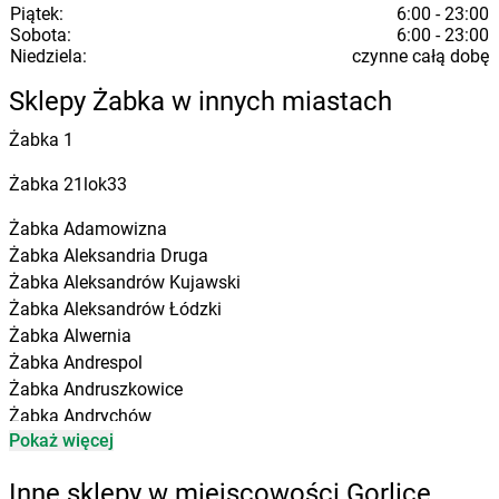
Piątek:
6:00 - 23:00
Sobota:
6:00 - 23:00
Niedziela:
czynne całą dobę
Sklepy Żabka w innych miastach
Żabka
1
Żabka
21lok33
Żabka
Adamowizna
Żabka
Aleksandria Druga
Żabka
Aleksandrów Kujawski
Żabka
Aleksandrów Łódzki
Żabka
Alwernia
Żabka
Andrespol
Żabka
Andruszkowice
Żabka
Andrychów
Pokaż więcej
Żabka
Antonie
Żabka
Augustów
Inne sklepy w miejscowości Gorlice
Żabka
Automat