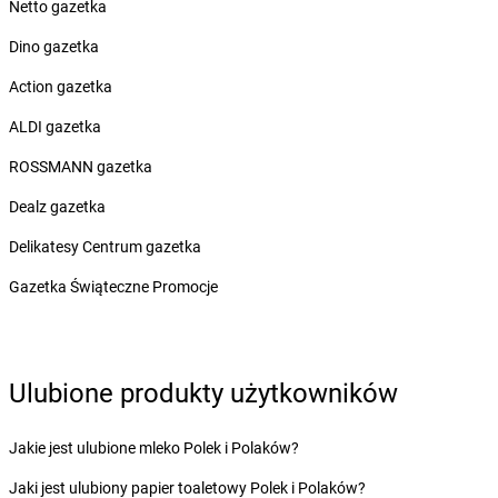
Netto gazetka
Żabka
Brusy
Dino gazetka
Żabka
Brwinów
Żabka
Brynica
Action gazetka
Żabka
Brzączowice
ALDI gazetka
Żabka
Brzeg
Żabka
Brzeg Dolny
ROSSMANN gazetka
Żabka
Brześć Kujawski
Dealz gazetka
Żabka
Brzesko
Żabka
Brzeszcze
Delikatesy Centrum gazetka
Żabka
Brzezia Łąka
Gazetka Świąteczne Promocje
Żabka
Brzeziny
Żabka
Brzezna
Żabka
Brzeźnica
Żabka
Brzeźnio
Ulubione produkty użytkowników
Żabka
Brzezowa
Żabka
Brzezówka
Jakie jest ulubione mleko Polek i Polaków?
Żabka
Brzoskwinia
Żabka
Brzostek
Jaki jest ulubiony papier toaletowy Polek i Polaków?