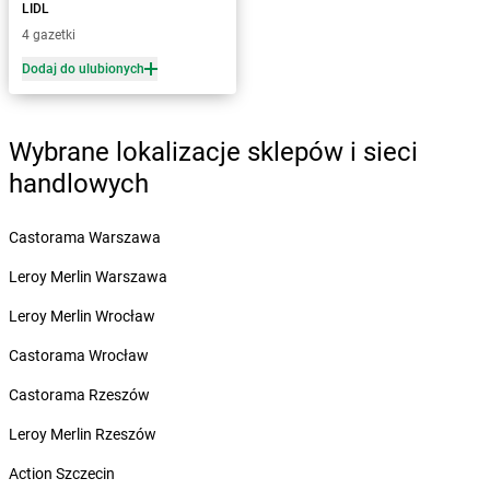
Żabka
Bojszowy
LIDL
Żabka
Bolechowo
4 gazetki
Żabka
Bolęcin
Dodaj do ulubionych
Żabka
Bolesław
Żabka
Bolesławiec
Żabka
Bolewice
Wybrane lokalizacje sklepów i sieci
Żabka
Bolków
handlowych
Żabka
Bolszewo
Żabka
Bońki
Castorama Warszawa
Żabka
Borawe
Żabka
Borek Stary
Leroy Merlin Warszawa
Żabka
Borek Wielkopolski
Leroy Merlin Wrocław
Żabka
Borkowo
Żabka
Borne Sulinowo
Castorama Wrocław
Żabka
Boronów
Castorama Rzeszów
Żabka
Borowa
Żabka
Borowianka
Leroy Merlin Rzeszów
Żabka
Borówiec
Action Szczecin
Żabka
Borówno