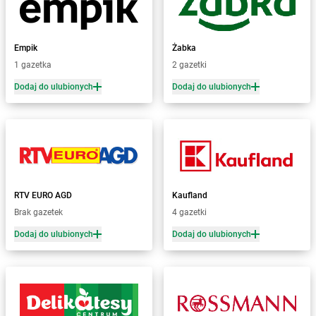
Żabka
Bielsko
Żabka
Bielsko-Biała
Żabka
Bieniewice
Empik
Żabka
Żabka
Bieruń
1 gazetka
2 gazetki
Żabka
Biery
Dodaj do ulubionych
Dodaj do ulubionych
Żabka
Bieżuń
Żabka
Bilcza
Żabka
Biłgoraj
Żabka
Biórków Mały
Żabka
Biskupice
Żabka
Biskupiec
Żabka
Biskupów
RTV EURO AGD
Kaufland
Żabka
Blachownia
Brak gazetek
4 gazetki
Żabka
Błażejewo
Dodaj do ulubionych
Dodaj do ulubionych
Żabka
Błażowa
Żabka
Blizne Łaszczyńskiego
Żabka
Bliżyn
Żabka
Blok Dobryszyce
Żabka
Błonie