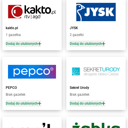
Żabka
Biała Rawska
Żabka
Białe Błota
Żabka
Białka
Żabka
Białka Tatrzańska
kakto.pl
JYSK
Żabka
Białobrzegi
1 gazetka
2 gazetki
Żabka
Bialogard
Żabka
Białogóra
Dodaj do ulubionych
Dodaj do ulubionych
Żabka
Białośliwie
Żabka
Białowieża
Żabka
Biały Dunajec
Żabka
Białystok
Żabka
Bibice
Żabka
Biczyce Dolne
PEPCO
Sekret Urody
Żabka
Biecz
Brak gazetek
Brak gazetek
Żabka
Biedrusko
Dodaj do ulubionych
Dodaj do ulubionych
Żabka
Bielany Wrocławskie
Żabka
Bielawa
Żabka
Bielsk
Żabka
Bielsk Podlaski