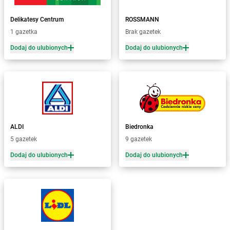
Żabka
Bobolice
Delikatesy Centrum
ROSSMANN
Żabka
Bobolin
1 gazetka
Brak gazetek
Żabka
Bobowa
Żabka
Bobrek
Dodaj do ulubionych
Dodaj do ulubionych
Żabka
Bobrowniki
Żabka
Bochnia
Żabka
Bodzechów
Żabka
Bodzentyn
Żabka
Bogatki
Żabka
Bogatynia
ALDI
Biedronka
Żabka
Bogdaniec
5 gazetek
9 gazetek
Żabka
Bogdanowo
Dodaj do ulubionych
Dodaj do ulubionych
Żabka
Boguchwała
Żabka
Boguchwałowice
Żabka
Boguszów-Gorce
Żabka
Boguszyce
Żabka
Bohater
Żabka
Bojano