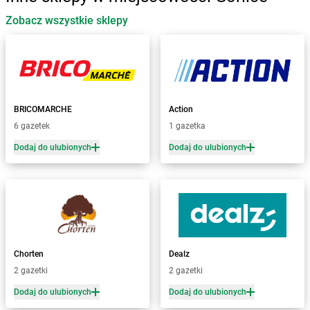
Zobacz wszystkie sklepy
Żabka
Babica
Żabka
Babice Nowe
Żabka
Babimost
Żabka
Baborów
Żabka
Baboszewo
Żabka
Bachowice
BRICOMARCHE
Action
Żabka
Bądkowo
6 gazetek
1 gazetka
Żabka
Bąków
Dodaj do ulubionych
Dodaj do ulubionych
Żabka
Bałtów
Żabka
Banino
Żabka
Baniocha
Żabka
Baranowo
Żabka
Barcin
Żabka
Barczewo
Chorten
Dealz
Żabka
Bardo
2 gazetki
2 gazetki
Żabka
Barlinek
Żabka
Barniewice
Dodaj do ulubionych
Dodaj do ulubionych
Żabka
Bartąg