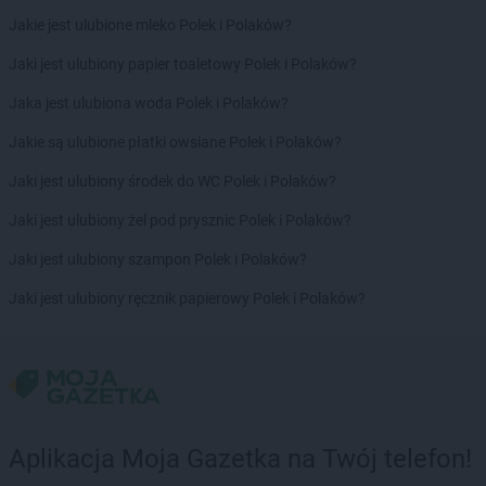
Delikatesy Centrum
Bytom
Jakie jest ulubione mleko Polek i Polaków?
Delikatesy Centrum
Cergowa
Jaki jest ulubiony papier toaletowy Polek i Polaków?
Delikatesy Centrum
Cewice
Jaka jest ulubiona woda Polek i Polaków?
Delikatesy Centrum
Chałupki
Delikatesy Centrum
Charsznica
Jakie są ulubione płatki owsiane Polek i Polaków?
Delikatesy Centrum
Chęciny
Jaki jest ulubiony środek do WC Polek i Polaków?
Delikatesy Centrum
Chełm
Delikatesy Centrum
Chełm Śląski
Jaki jest ulubiony żel pod prysznic Polek i Polaków?
Delikatesy Centrum
Chlewiska
Jaki jest ulubiony szampon Polek i Polaków?
Delikatesy Centrum
Chłopice
Delikatesy Centrum
Chmielnik
Jaki jest ulubiony ręcznik papierowy Polek i Polaków?
Delikatesy Centrum
Chocianów
Delikatesy Centrum
Chodzież
Delikatesy Centrum
Chojna
Delikatesy Centrum
Chojnów
Delikatesy Centrum
Chorkówka
Delikatesy Centrum
Chorzele
Aplikacja Moja Gazetka na Twój telefon!
Delikatesy Centrum
Chorzelów