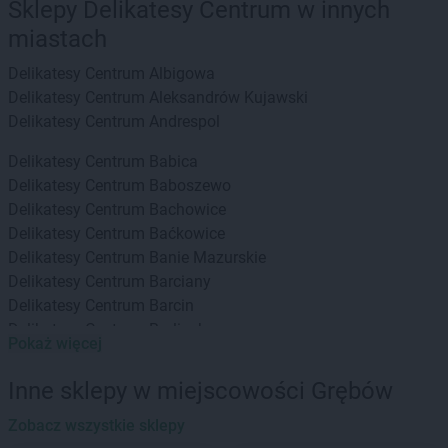
Sklepy Delikatesy Centrum w innych
miastach
Delikatesy Centrum
Albigowa
Delikatesy Centrum
Aleksandrów Kujawski
Delikatesy Centrum
Andrespol
Delikatesy Centrum
Babica
Delikatesy Centrum
Baboszewo
Delikatesy Centrum
Bachowice
Delikatesy Centrum
Baćkowice
Delikatesy Centrum
Banie Mazurskie
Delikatesy Centrum
Barciany
Delikatesy Centrum
Barcin
Delikatesy Centrum
Barlinek
Pokaż więcej
Delikatesy Centrum
Bartoszyce
Delikatesy Centrum
Baruchowo
Inne sklepy w miejscowości Grębów
Delikatesy Centrum
Barwałd Górny
Delikatesy Centrum
Zobacz wszystkie sklepy
Będzin