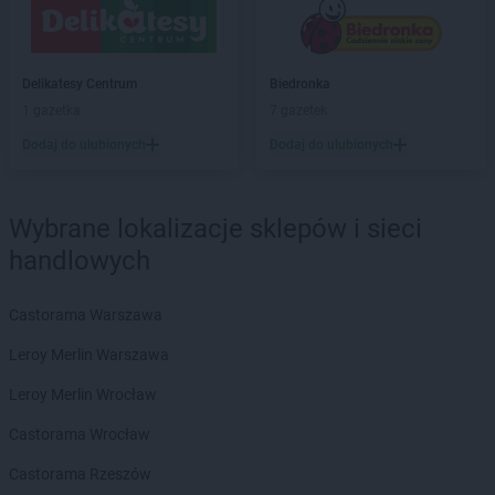
Delikatesy Centrum
Bielsko-Biała
Delikatesy Centrum
Bierdzany
Delikatesy Centrum
Bieruń
Delikatesy Centrum
Biedronka
Delikatesy Centrum
Bierutów
1 gazetka
7 gazetek
Delikatesy Centrum
Biłgoraj
Delikatesy Centrum
Błaszki
Dodaj do ulubionych
Dodaj do ulubionych
Delikatesy Centrum
Błażowa
Delikatesy Centrum
Blizne
Delikatesy Centrum
Bliżyn
Wybrane lokalizacje sklepów i sieci
Delikatesy Centrum
Błotnica Strzelecka
handlowych
Delikatesy Centrum
Bobowa
Delikatesy Centrum
Bóbrka
Castorama Warszawa
Delikatesy Centrum
Bochnia
Delikatesy Centrum
Bodzentyn
Leroy Merlin Warszawa
Delikatesy Centrum
Bogacica
Leroy Merlin Wrocław
Delikatesy Centrum
Bogatynia
Delikatesy Centrum
Bogdaniec
Castorama Wrocław
Delikatesy Centrum
Bogoniowice
Castorama Rzeszów
Delikatesy Centrum
Bogoria