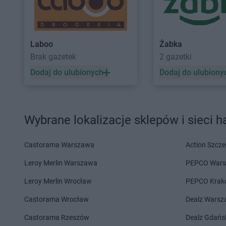
Delikatesy Centrum
Chełm
Delikatesy Centrum
Delikatesy Centrum
Chełm Śląski
Delikatesy Centrum
Delikatesy Centrum
Chlewiska
Delikatesy Centrum
Laboo
Żabka
Delikatesy Centrum
Dąbrowa
Delikatesy Centrum
Brak gazetek
2 gazetki
Tarnowska
Delikatesy Centrum
Delikatesy Centrum
Dąbrówki
Delikatesy Centrum
Dodaj do ulubionych
Dodaj do ulubiony
Delikatesy Centrum
Daleszyce
Delikatesy Centrum
Delikatesy Centrum
Dankowice
Zdrój
Delikatesy Centrum
Dębica
Delikatesy Centrum
Wybrane lokalizacje sklepów i sieci 
Delikatesy Centrum
Dębki
Delikatesy Centrum
Delikatesy Centrum
Elbląg
Castorama Warszawa
Action Szcze
Delikatesy Centrum
Fałków
Delikatesy Centrum
Leroy Merlin Warszawa
PEPCO War
Delikatesy Centrum
Gąbin
Delikatesy Centrum
Leroy Merlin Wrocław
PEPCO Krak
Delikatesy Centrum
Garnek
Delikatesy Centrum
Castorama Wrocław
Dealz Wars
Delikatesy Centrum
Małopolski
Gawłuszowice
Delikatesy Centrum
Castorama Rzeszów
Dealz Gdańs