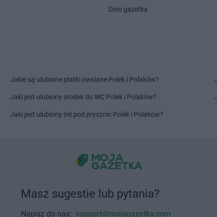
Głuchołazy
Kalwaria
Delikatesy 
Dino gazetka
Głuszyca
Delikatesy Centrum
Górki Małe
Starzeńska
Gniewczyna
Delikatesy Centrum
Górki Wielkie
Delikatesy 
Delikatesy Centrum
Gorlice
Delikatesy 
Gniewino
Delikatesy Centrum
Gorzów
Delikatesy 
Gniewkowo
Wielkopolski
Dunajcem
Delikatesy Centrum
Górzyca
Delikatesy 
Jakie są ulubione płatki owsiane Polek i Polaków?
Harbutowice
Delikatesy Centrum
Delikatesy 
Jaki jest ulubiony środek do WC Polek i Polaków?
Harta
Hecznarowice
Delikatesy 
Hażlach
Delikatesy Centrum
Hoczew
Delikatesy 
Jaki jest ulubiony żel pod prysznic Polek i Polaków?
Iskrzynia
Delikatesy Centrum
Iwanowice
Delikatesy 
Iwaniska
Włościańskie
Delikatesy 
Jarosław
Delikatesy Centrum
Jastrzębia
Delikatesy 
Jasienica
Delikatesy Centrum
Jawiszowice
Delikatesy 
Delikatesy Centrum
Jawor
Delikatesy 
Masz sugestie lub pytania?
Jasionka
Delikatesy Centrum
Jawornik
Delikatesy 
Jasionów
Polski
Delikatesy 
Napisz do nas:
support@mojagazetka.com