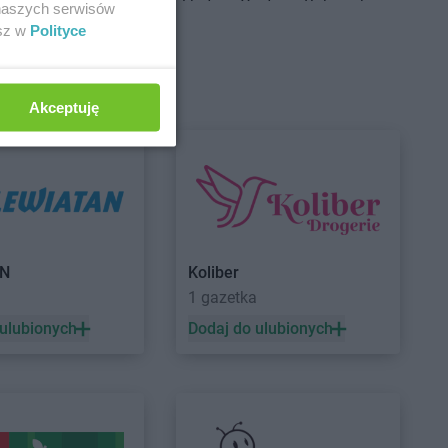
Centrum
Brudzeń
Delikatesy Centrum
Bukowsko
 naszych serwisów
Delikatesy Centrum
Busko-Zdrój
esz w
Polityce
Centrum
Brusy
Delikatesy Centrum
Centrum
Brzączowice
Buszkowiczki
Centrum
Brzeszcze
Delikatesy Centrum
Byczyna
Akceptuję
Centrum
Brzezinka
Delikatesy Centrum
Bydgoszcz
Centrum
Brzeziny
Delikatesy Centrum
Bystra
Centrum
Brzezna
Podhalańska
Centrum
Brzeźnica
Delikatesy Centrum
Bystry
Centrum
Brzostek
Delikatesy Centrum
Bystrzyca
Centrum
Brzoza
Kłodzka
Centrum
Brzóza
Delikatesy Centrum
Bytom
AN
Koliber
1 gazetka
 ulubionych
Dodaj do ulubionych
Centrum
Ciężkowice
Delikatesy Centrum
Czernichów
Centrum
Cmolas
Delikatesy Centrum
Częstochowa
Centrum
Czarna
Delikatesy Centrum
Czubrowice
Centrum
Czarna
Delikatesy Centrum
Czudec