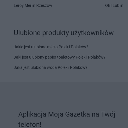
Delikatesy Centrum
Gdów
Delikatesy Centrum
Leroy Merlin Rzeszów
OBI Lublin
Delikatesy Centrum
Gdynia
Delikatesy Centrum
Delikatesy Centrum
Giedlarowa
Delikatesy Centrum
Delikatesy Centrum
Gierlachów
Łańcucka
Delikatesy Centrum
Gilowice
Delikatesy Centrum
Ulubione produkty użytkowników
Delikatesy Centrum
Giżycko
Delikatesy Centrum
Delikatesy Centrum
Gliwice
Jakie jest ulubione mleko Polek i Polaków?
Delikatesy Centrum
Hajnówka
Delikatesy Centrum
Jaki jest ulubiony papier toaletowy Polek i Polaków?
Delikatesy Centrum
Hańsk
Delikatesy Centrum
Pierwszy
Delikatesy Centrum
Jaka jest ulubiona woda Polek i Polaków?
Delikatesy Centrum
Imielin
Delikatesy Centrum
Delikatesy Centrum
Inowrocław
Delikatesy Centrum
Delikatesy Centrum
Jabłonka
Delikatesy Centrum
Delikatesy Centrum
Jadowniki
Delikatesy Centrum
Delikatesy Centrum
Janikowo
Rosielna
Aplikacja Moja Gazetka na Twój
Delikatesy Centrum
Janów
Delikatesy Centrum
telefon!
Podlaski
Delikatesy Centrum