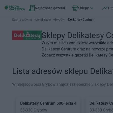
Najnowsze gazetki
Sklepy
Hit
Strona główna
>
Lokalizacje
>
Grybów
>
Delikatesy Centrum
Sklepy Delikatesy C
W tym miejscu znajdziesz wszystkie adr
Delikatesy Centrum oraz najnowsze prom
Zobacz wszystkie gazetki Delikatesy C
Lista adresów sklepu Deli
W miejscowości Grybów znajdziesz obecnie 3 sklepy Del
Delikatesy Centrum
600-lecia 4
Delikatesy 
33-330 Grybów
33-330 Gryb