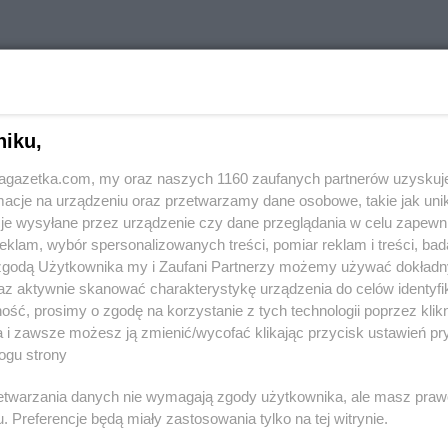
w innych miastach
niku,
jagazetka.com, my oraz naszych 1160 zaufanych partnerów uzyskuj
Aleksandrów
Delikatesy Centrum
Andrespol
cje na urządzeniu oraz przetwarzamy dane osobowe, takie jak unika
je wysyłane przez urządzenie czy dane przeglądania w celu zapewn
klam, wybór spersonalizowanych treści, pomiar reklam i treści, bad
Biała
Delikatesy Centrum
Błaszki
Delikatesy 
 zgodą Użytkownika my i Zaufani Partnerzy możemy używać dokład
Biała Parcela
Delikatesy Centrum
Błażowa
Delikatesy 
az aktywnie skanować charakterystykę urządzenia do celów identyfi
Biała
Delikatesy Centrum
Blizne
Delikatesy 
ść, prosimy o zgodę na korzystanie z tych technologii poprzez klikn
Delikatesy Centrum
Bliżyn
Delikatesy 
a i zawsze możesz ją zmienić/wycofać klikając przycisk ustawień pr
ogu strony
Białobrzegi
Delikatesy Centrum
Błotnica
Delikatesy 
Białowieża
Strzelecka
Delikatesy 
rzetwarzania danych nie wymagają zgody użytkownika, ale masz praw
Biały
Delikatesy Centrum
Bobowa
Delikatesy 
. Preferencje będą miały zastosowania tylko na tej witrynie.
Delikatesy Centrum
Bóbrka
Delikatesy 