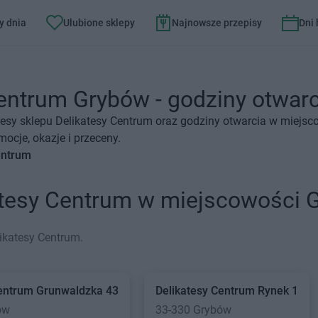
y dnia
Ulubione sklepy
Najnowsze przepisy
Dni
entrum Grybów - godziny otwarci
esy sklepu Delikatesy Centrum oraz godziny otwarcia w miejsc
ocje, okazje i przeceny.
entrum
katesy Centrum w miejscowości 
ikatesy Centrum.
Centrum
Grunwaldzka 43
Delikatesy Centrum
Rynek 1
ów
33-330 Grybów