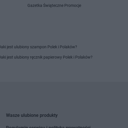
Centrum
Grabownica
Delikatesy Centrum
Grotniki
Gazetka Świąteczne Promocje
Delikatesy Centrum
Grudna
Centrum
Grajewo
Górna
Centrum
Grębów
Delikatesy Centrum
Grybów
Centrum
Gródek nad
Delikatesy Centrum
Gryfino
Delikatesy Centrum
Gubin
Centrum
Grodków
Jaki jest ulubiony szampon Polek i Polaków?
Centrum
Horodło
Delikatesy Centrum
Hyżne
Jaki jest ulubiony ręcznik papierowy Polek i Polaków?
Centrum
Hrubieszów
Centrum
Humniska
Centrum
Iwkowa
Centrum
Izbica
Centrum
Jelenia Góra
Delikatesy Centrum
Jonkowo
Centrum
Jeleśnia
Delikatesy Centrum
Jordanów
Centrum
Jemielnica
Delikatesy Centrum
Józefów
Wasze ulubione produkty
Centrum
Jenin
Delikatesy Centrum
Jurków
Centrum
Regulamin serwisu i polityka prywatności