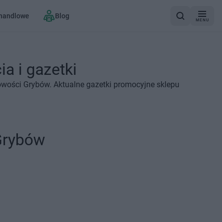
 handlowe
Blog
MENU
a i gazetki
owości Grybów. Aktualne gazetki promocyjne sklepu
Grybów